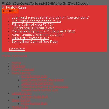
Ffn26mCseQzwzJTw3smpNE8Nti1cAw6hYZWaSDjvoqs
q
Kontak Kami
Hot Item!
Jual Kursi Tunggu ICHIKO IC 904 AT (Oscar/Fabric)
Jual Partisi Kantor Indachi 2 U R
Filling Cabinet Alba FC 104
Lemari Arsip Brother B 207
Meja meeting bundar Modera ACT 7012
Kursi Tunggu Chairman VC 720 F
Kursi Bar Ergotec 016 B
Spring Bed Central Red Ruby
Checkout
MENU NAVIGASI
Home
Brankas
Filling Cabinet
Kursi Kantor
Kursi Kantor Bali
Jual Kursi Kantor Denpasar
Toko Kursi Denpasar
Toko Kursi Kantor di Denpasar
savello kursi kantor Bali
Lemari Arsip
Lemari Arsip Bali
Meja Kantor
Meja Kantor Bali
Mobile File