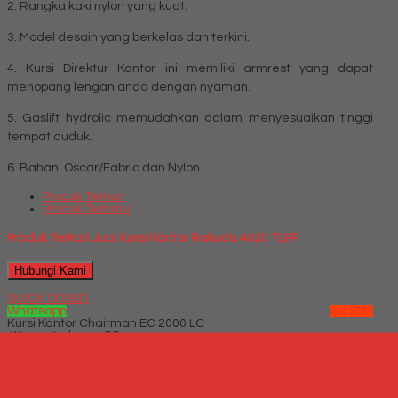
2. Rangka kaki nylon yang kuat.
3. Model desain yang berkelas dan terkini.
4. Kursi Direktur Kantor ini memiliki armrest yang dapat
menopang lengan anda dengan nyaman.
5. Gaslift hydrolic memudahkan dalam menyesuaikan tinggi
tempat duduk.
6. Bahan: Oscar/Fabric dan Nylon
Produk Terkait
Produk Terbaru
Produk Terkait Jual Kursi Kantor Rakuda 4020 TLPP
Hubungi Kami
QUICK ORDER
Whatsapp
via SMS
Kursi Kantor Chairman EC 2000 LC
*Harga Hubungi CS
Telepon
087769684700
Whatsapp
6287769684700