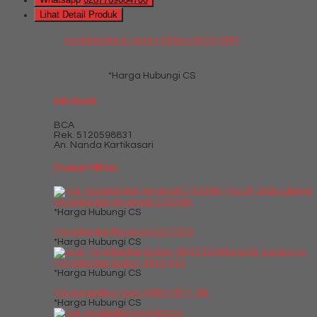
Lihat Detail Produk
Kursi Kantor Stramm Chievo III CA CHR
*Harga Hubungi CS
Info Bank
BCA
Rek.
5120598831
An. Nanda Kartikasari
Produk Pilihan
Kursi Kantor Verona KD 100 HK
*Harga Hubungi CS
Meja Kantor Modera AOD 7575
*Harga Hubungi CS
Meja Kantor Galant MKO 120
*Harga Hubungi CS
Meja meeting oval EXPO MP M180
*Harga Hubungi CS