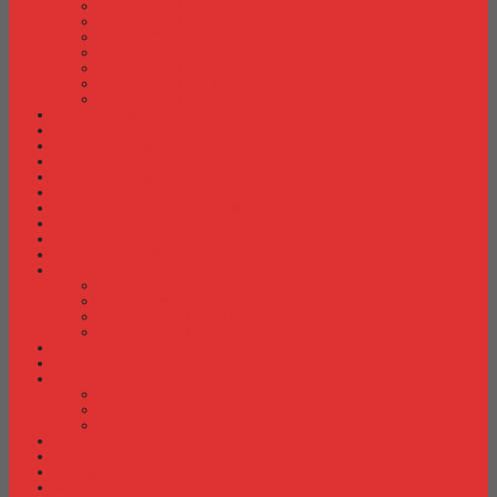
Meja Kantor Indachi
Meja Kantor Lion
Meja Kantor Lunar
Meja Kantor Modera
Meja Kantor Orbitrend
Meja Kantor Uno
Meja Kantor Vip
Meja Komputer
Meja Lipat
Meja Meeting
Meja Resepsionis
Mesin Absensi
Mesin Hitung Uang
Mesin Penghancur Kertas
Mesin Tik
Mobile File
Papan Tulis / WhiteBoard
Partisi Kantor
Partisi Kantor Donati
Partisi Kantor Indachi
Partisi Kantor Modera
Partisi Kantor Uno
Rak Sepatu
Rak Serbaguna
Rak TV
Rak TV Activ
Rak TV Expo
Rak TV Orbitrend
Ranjang Besi Expo
Ranjang Besi Orbitrend
Spring Bed Comforta
Spring bed Trendy