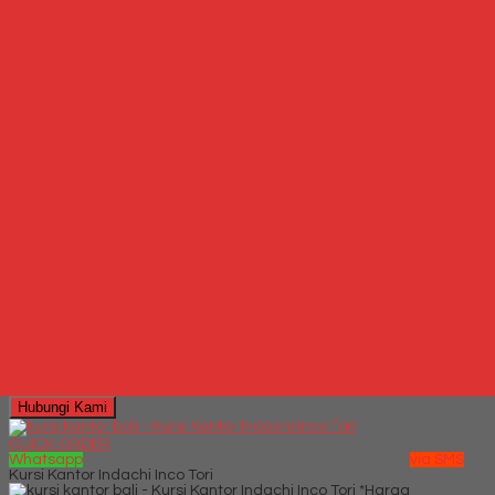
Lihat Detail Produk
Kursi Kantor Chairman EC 2000 LC
*Harga Hubungi CS
Hubungi Kami
QUICK ORDER
Whatsapp
via SMS
Kursi Kantor Donati Saporte V1 C
*Harga Hubungi CS
Telepon
087769684700
Whatsapp
6287769684700
Lihat Detail Produk
Kursi Kantor Donati Saporte V1 C
*Harga Hubungi CS
Hubungi Kami
QUICK ORDER
Whatsapp
via SMS
Kursi Kantor Indachi Inco Tori
*Harga