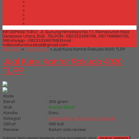
Spring bed Trendy Exeptional
Trendy Deluxe
Trendy Elegance
Trendy Golden Latex
Trendy Grand Lux
Trendy Super
INFORMASI TOKO : Jl. Gunung Himalaya No 11, Pemecutan Kaja
Denpasar Utara, Bali .
TELPON : 082333348789 , 087769684700,
(Whatsapp - 082333348789)
Email :
milleniafurniturebali@gmail.com
Beranda
»
Kursi Kantor
»
Jual Kursi Kantor Rakuda 4020 TLPP
Jual Kursi Kantor Rakuda 4020
TLPP
Kode
:
-
Berat
:
300 gram
Stok
:
Ready Stock
Kondisi
:
Baru
Kategori
:
Kursi Kantor
,
Kursi Kantor Rakuda
Dilihat
:
565 kali
Review
:
Belum ada review
Hubungi kami secara langsung untuk pemesanan yang