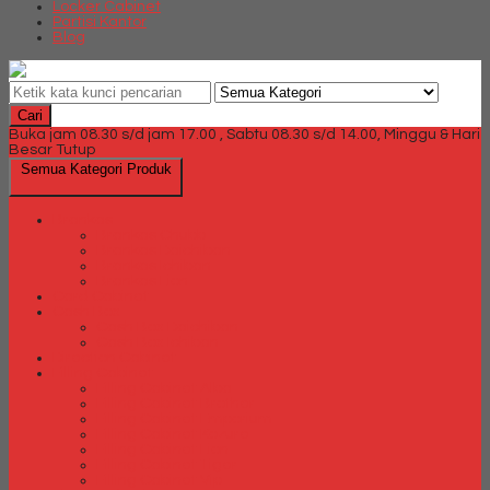
Locker Cabinet
Partisi Kantor
Blog
Cari
Buka jam 08.30 s/d jam 17.00 , Sabtu 08.30 s/d 14.00, Minggu & Hari
Besar Tutup
Semua Kategori Produk
Brankas
Brankas Chubb
Brankas Daichiban
Brankas Ichiban
Brankas Lion
Card Cabinet
Cash Box
Cash Box Daichiban
Cash Box Ichiban
Direction Cabinet
Filling Cabinet
Filling Cabinet Alba
Filling Cabinet Brother
Filling Cabinet Emporium
Filling Cabinet Kozure
Filling Cabinet Lion
Filling Cabinet Tiger
Filling Cabinet Vip