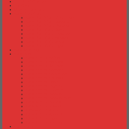
Fire Proof Cabinet
Flip Chart
Graver Furniture
Kursi Bar/ Cafe
Kursi Bar / Cafe Chairman
Kursi Bar / Cafe Subaru
Kursi Bar / Cafe Verona
Kursi Bar/ Cafe Donati
Kursi Bar/ Cafe Ergotec
Kursi Bar/ Cafe Indachi
Kursi Bar/ Cafe Savello
Kursi Bar/ Cafe Tiger
Kursi Gaming
Kursi Kantor
Kursi Kantor Ardent
Kursi Kantor Astrovis
Kursi Kantor Brother
Kursi Kantor Carrera
Kursi Kantor Chairman
Kursi Kantor Chitose
Kursi Kantor Donati
Kursi Kantor Ergotec
Kursi Kantor Importa
Kursi Kantor Indachi
Kursi Kantor Indachi Inco
Kursi Kantor Polaris
Kursi Kantor Rakuda
Kursi kantor Savello
Kursi Kantor Subaru
Kursi Kantor Tiger
Kursi Kantor Verona
Kursi Kuliah