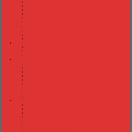
Kursi Kuliah Brother
Kursi Kuliah Chairman
Kursi Kuliah Chitose
Kursi Kuliah Donati
Kursi Kuliah Futura
Kursi Kuliah Indachi
Kursi Kuliah New Star
Kursi Kuliah Orbitrend
Kursi Kuliah Savello
Kursi Kuliah Tiger
Kursi Lipat
Kursi Lipat Chitose
Kursi Lipat Futura
Kursi Lipat New Star
Kursi Susun
Kursi Susun Chairman
Kursi Susun Chitose
Kursi Susun Donati
Kursi Susun Futura
Kursi Susun Indachi
Kursi Susun New Star
Kursi Susun Polaris
Kursi Susun Savello
Kursi Susun Tiger
Kursi Tunggu
Kursi Tunggu Chairman
Kursi Tunggu Donati
Kursi Tunggu Ichiko
Kursi Tunggu Indachi
Kursi Tunggu Savello
Kursi Tunggu Tiger
Kursi Tunggu Verona