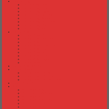
Laci Dorong
Laci Dorong Donati
Laci Dorong Expo
Laci Dorong Highpoint
Laci Dorong Indachi
Laci Dorong Modera
Laci Dorong Orbitrend
Laci Dorong Uno
Laci Dorong Vip
Lemari Arsip
Lemari Arsip Alba
Lemari Arsip Brother
Lemari Arsip Elite
Lemari Arsip Emporium
Lemari Arsip Importa
Lemari Arsip Kozure
Lemari Arsip Lion
Lemari Arsip Tiger
Lemari Arsip Vip
Lemari Arsip (Kayu)
Lemari Pakaian
Lemari Pakaian Activ
Lemari Pakaian Expo
Lemari Pakaian Orbitrend
Locker Cabinet
Meja Kantor
Meja Kantor Activ
Meja Kantor Aditech
Meja Kantor Alba
Meja Kantor Brother
Meja Kantor Euro
Meja Kantor Expo