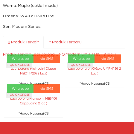
Warna: Maple (coklat muda).
Dimensi: W 40 x D 50 x H 55.
Seri: Modern Series.
Produk Terkait
Produk Terbaru
Produk Terkait Laci Dorong UNO Modern UMP 7165 ( 3 laci )
Whatsapp
via SMS
Whatsapp
via SMS
QUICK ORDER
QUICK ORDER
Laci Dorong Highpoint Classe
Laci Dorong UNO Gold UMP 4156 (2
MBC11420 ( 2 laci )
Laci)
*Harga Hubungi CS
*Harga Hubungi CS
Whatsapp
via SMS
QUICK ORDER
Laci Dorong Highpoint MB6106
Cappucino (2 laci)
*Harga Hubungi CS