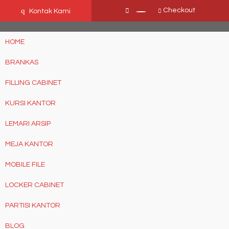
Ffn26mCseQzwzJTw3smpNE8Nti1cAw6hYZWaSDjvoqs
q
Checkout
Kontak Kami
HOME
BRANKAS
FILLING CABINET
KURSI KANTOR
LEMARI ARSIP
MEJA KANTOR
MOBILE FILE
LOCKER CABINET
PARTISI KANTOR
BLOG