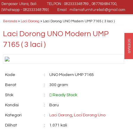
Denpasar Utara, Bali .
TELPON : 082333348789 , 087769684700,
(Whatsapp - 082333348789)
Email : milleniafurniturebali@gmail.com
Beranda
»
Laci Dorong
»
Laci Dorong UNO Modern UMP 7165 ( 3 laci )
Laci Dorong UNO Modern UMP
SIDEBAR
7165 ( 3 laci )
Kode
:
UNO Modern UMP 7165
Berat
:
300 gram
Stok
:
Ready Stock
Kondisi
:
Baru
Kategori
:
Laci Dorong
,
Laci Dorong Uno
Dilihat
:
1.071 kali