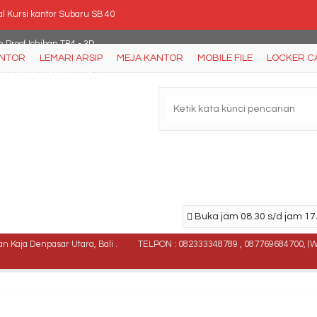
l Kursi kantor Subaru SB 40
e Proof Ichiban TB4 - 3D
ANTOR
LEMARI ARSIP
MEJA KANTOR
MOBILE FILE
LOCKER C
si Kantor Indachi D 235 H
i dorong Indachi DMD 252 T (2 laci)
al Kursi Kantor Rakuda 5166 TLPL
si Tunggu Tiger T-127 B
ling Cabinet Lion L.43 E
Buka jam 08.30 s/d jam 17.
si Lipat Chitose Daishogun UP
 Kaja Denpasar Utara, Bali .
TELPON : 082333348789 , 087769684700, (