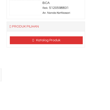
BCA
5120598831
Rek.
An. Nanda Kartikasari
PRODUK PILIHAN
Katalog Produk