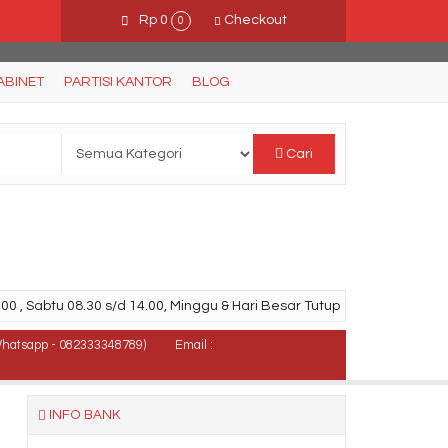
Rp 0
Checkout
0
ABINET
PARTISI KANTOR
BLOG
Cari
00 , Sabtu 08.30 s/d 14.00, Minggu & Hari Besar Tutup
Whatsapp - 082333348789)
Email :
INFO BANK