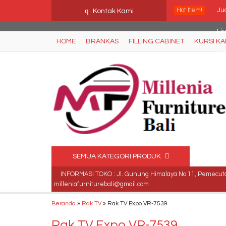
Ffn26mCseQzwzJTw3smpNE8Nti1cAw6hYZWaSDjvoqs
q
Hot Item!
Jua
Kontak Kami
Fir
HOME
BRANKAS
FILLING CABINET
KURSI K
Kur
Lac
Ju
Kur
Fil
SEMUA KATEGORI PRODUK
Kur
INFORMASI TOKO : Jl. Gunung Himalaya No 11, Pemecutan
milleniafurniturebali@gmail.com
Beranda
»
Rak TV
»
Rak TV Expo VR-7539
Rak TV Expo VR-7539