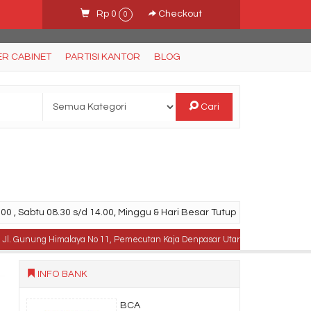
Rp 0
Checkout
0
ER CABINET
PARTISI KANTOR
BLOG
Cari
00 , Sabtu 08.30 s/d 14.00, Minggu & Hari Besar Tutup
nung Himalaya No 11, Pemecutan Kaja Denpasar Utara, Bali .
TELPON : 0
INFO BANK
BCA