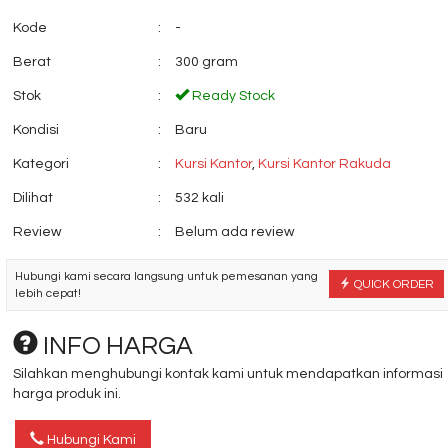
Kode
:
-
Berat
:
300 gram
Stok
:
Ready Stock
Kondisi
:
Baru
Kursi Kantor Polaris B
Jual Kursi kantor
96
Subaru SB 40
Kategori
:
Kursi Kantor
,
Kursi Kantor Rakuda
*Harga Hubungi CS
*Harga Hubungi 
Dilihat
:
532 kali
Review
:
Belum ada review
Hubungi kami secara langsung untuk pemesanan yang
QUICK ORDER
lebih cepat!
INFO HARGA
Silahkan menghubungi kontak kami untuk mendapatkan informasi
harga produk ini.
Hubungi Kami