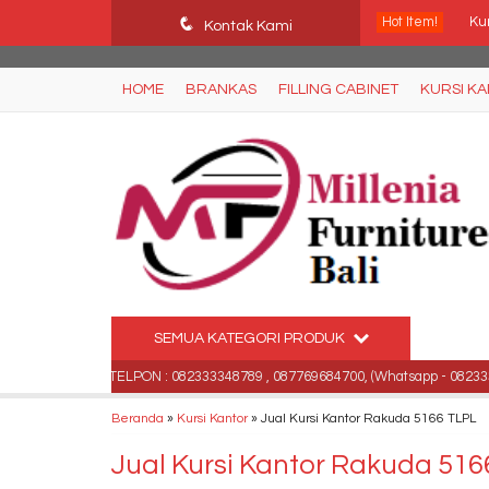
Ffn26mCseQzwzJTw3smpNE8Nti1cAw6hYZWaSDjvoqs
q
Hot Item!
Ku
Kontak Kami
Ku
HOME
BRANKAS
FILLING CABINET
KURSI K
Br
Kur
Me
Pap
Ra
SEMUA KATEGORI PRODUK
Kur
Bali .
TELPON : 082333348789 , 087769684700, (Whatsapp - 0823333487
Beranda
»
Kursi Kantor
»
Jual Kursi Kantor Rakuda 5166 TLPL
Jual Kursi Kantor Rakuda 516