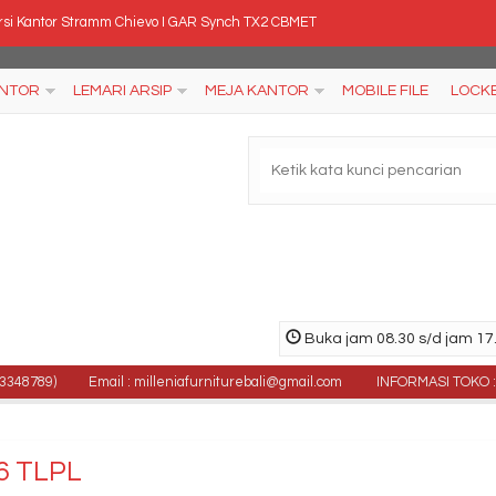
rsi Kantor Stramm Chievo I GAR Synch TX2 CBMET
rsi Tunggu Chairman VC 530
ANTOR
LEMARI ARSIP
MEJA KANTOR
MOBILE FILE
LOCK
ankas Ichiban HSC 80 A
si Kantor Polaris B 34
ja Kantor Modera VOD 147
an Tulis Whiteboard MF 120 x 240 Single Face Ga....
njang Besi Orbitrend Type Jupiter
Buka jam 08.30 s/d jam 17.
si Kantor Indachi D 3003 CR
89)
Email : milleniafurniturebali@gmail.com
INFORMASI TOKO : Jl. Gu
6 TLPL