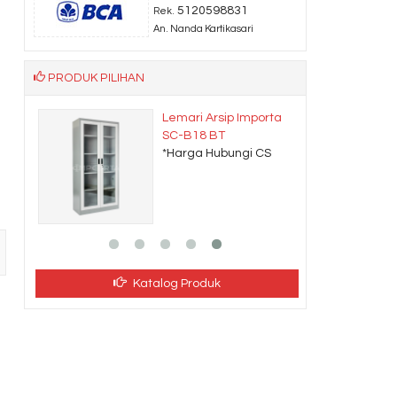
5120598831
Rek.
An. Nanda Kartikasari
PRODUK PILIHAN
Lemari Arsip Importa
SC-B18 BT
CS
*Harga Hubungi CS
Katalog Produk