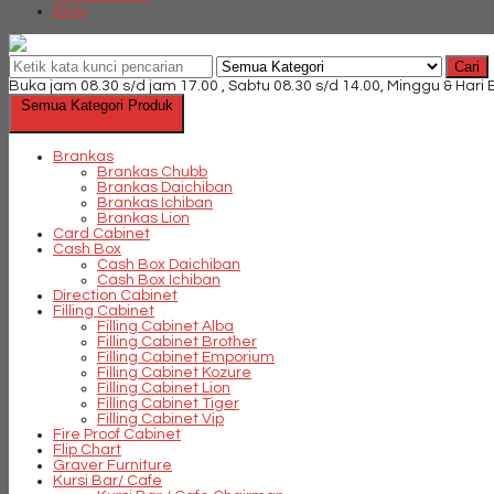
Blog
Cari
Buka jam 08.30 s/d jam 17.00 , Sabtu 08.30 s/d 14.00, Minggu & Hari
Semua Kategori Produk
Brankas
Brankas Chubb
Brankas Daichiban
Brankas Ichiban
Brankas Lion
Card Cabinet
Cash Box
Cash Box Daichiban
Cash Box Ichiban
Direction Cabinet
Filling Cabinet
Filling Cabinet Alba
Filling Cabinet Brother
Filling Cabinet Emporium
Filling Cabinet Kozure
Filling Cabinet Lion
Filling Cabinet Tiger
Filling Cabinet Vip
Fire Proof Cabinet
Flip Chart
Graver Furniture
Kursi Bar/ Cafe