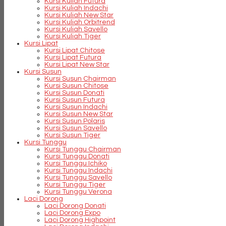
Kursi Kuliah Futura
Kursi Kuliah Indachi
Kursi Kuliah New Star
Kursi Kuliah Orbitrend
Kursi Kuliah Savello
Kursi Kuliah Tiger
Kursi Lipat
Kursi Lipat Chitose
Kursi Lipat Futura
Kursi Lipat New Star
Kursi Susun
Kursi Susun Chairman
Kursi Susun Chitose
Kursi Susun Donati
Kursi Susun Futura
Kursi Susun Indachi
Kursi Susun New Star
Kursi Susun Polaris
Kursi Susun Savello
Kursi Susun Tiger
Kursi Tunggu
Kursi Tunggu Chairman
Kursi Tunggu Donati
Kursi Tunggu Ichiko
Kursi Tunggu Indachi
Kursi Tunggu Savello
Kursi Tunggu Tiger
Kursi Tunggu Verona
Laci Dorong
Laci Dorong Donati
Laci Dorong Expo
Laci Dorong Highpoint