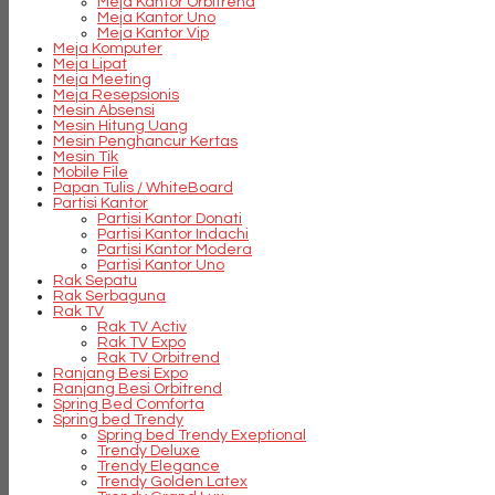
Meja Kantor Orbitrend
Meja Kantor Uno
Meja Kantor Vip
Meja Komputer
Meja Lipat
Meja Meeting
Meja Resepsionis
Mesin Absensi
Mesin Hitung Uang
Mesin Penghancur Kertas
Mesin Tik
Mobile File
Papan Tulis / WhiteBoard
Partisi Kantor
Partisi Kantor Donati
Partisi Kantor Indachi
Partisi Kantor Modera
Partisi Kantor Uno
Rak Sepatu
Rak Serbaguna
Rak TV
Rak TV Activ
Rak TV Expo
Rak TV Orbitrend
Ranjang Besi Expo
Ranjang Besi Orbitrend
Spring Bed Comforta
Spring bed Trendy
Spring bed Trendy Exeptional
Trendy Deluxe
Trendy Elegance
Trendy Golden Latex