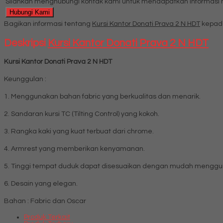
Silahkan menghubungi kontak kami untuk mendapatkan informasi ha
Hubungi Kami
Bagikan informasi tentang
Kursi Kantor Donati Prava 2 N HDT
kepada
Deskripsi
Kursi Kantor Donati Prava 2 N HDT
Kursi Kantor Donati Prava 2 N HDT
Keunggulan :
1. Menggunakan bahan fabric yang berkualitas dan menarik.
2. Sandaran kursi TC (Tilting Control) yang kokoh.
3. Rangka kaki yang kuat terbuat dari chrome.
4. Armrest yang memberikan kenyamanan.
5. Tinggi tempat duduk dapat disesuaikan dengan mudah menggun
6. Desain yang elegan.
Bahan : Fabric dan Oscar
Produk Terkait