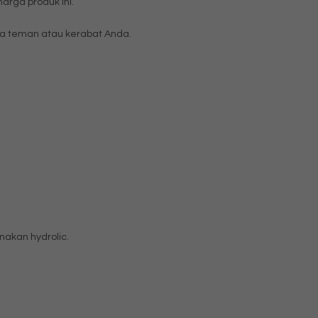
rga produk ini.
 teman atau kerabat Anda.
akan hydrolic.