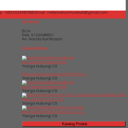
p - 082333348789)
Email : milleniafurniturebali@gmail.com
Info Bank
BCA
Rek.
5120598831
An. Nanda Kartikasari
Produk Pilihan
Kursi Kantor Polaris B 94
*Harga Hubungi CS
Meja meeting bundar EXPO MP 12....
*Harga Hubungi CS
Kursi Kantor Polaris B 88
*Harga Hubungi CS
Meja Kantor Lion L 106
*Harga Hubungi CS
Spring Bed Trendy Grand Lux Uk....
*Harga Hubungi CS
Katalog Produk