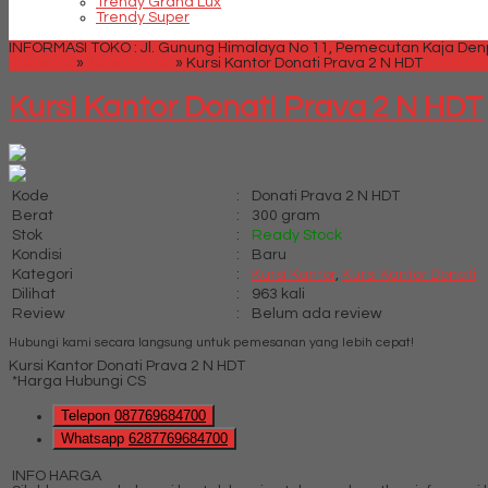
Trendy Grand Lux
Trendy Super
INFORMASI TOKO : Jl. Gunung Himalaya No 11, Pemecutan Kaja Denpa
Beranda
»
Kursi Kantor
»
Kursi Kantor Donati Prava 2 N HDT
Kursi Kantor Donati Prava 2 N HDT
Kode
:
Donati Prava 2 N HDT
Berat
:
300 gram
Stok
:
Ready Stock
Kondisi
:
Baru
Kategori
:
Kursi Kantor
,
Kursi Kantor Donati
Dilihat
:
963 kali
Review
:
Belum ada review
Hubungi kami secara langsung untuk pemesanan yang lebih cepat!
Kursi Kantor Donati Prava 2 N HDT
*Harga Hubungi CS
Telepon
087769684700
Whatsapp
6287769684700
INFO HARGA