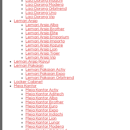
Laci Dorong Indachi
Laci Dorong Modera
Laci Dorong Orbitrend
Laci Dorong Uno
Laci Dorong Vip
Lemari Arsip
Lemari Arsip Alba
Lemari Arsip Brother
Lemari Arsip Elite
Lemari Arsip Emporium
Lemari Arsip Importa
Lemari Arsip Kozure
Lemari Arsip Lion
Lemari Arsip Tiger
Lemari Arsip Vip
Lemari Arsip (Kayu)
Lemari Pakaian
Lemari Pakaian Activ
Lemari Pakaian Expo
Lemari Pakaian Orbitrend
Locker Cabinet
Meja Kantor
Meja Kantor Activ
Meja Kantor Aditech
Meja Kantor Alba
Meja Kantor Brother
Meja Kantor Euro
Meja Kantor Expo
Meja Kantor Indachi
Meja Kantor Lion
Meja Kantor Lunar
Meja Kantor Modera