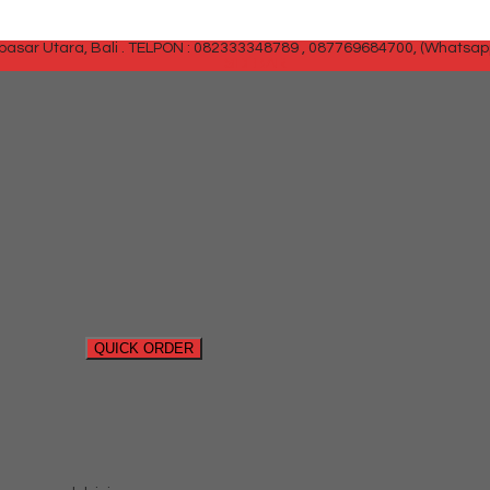
sar Utara, Bali .
TELPON : 082333348789 , 087769684700, (Whatsap
SIDEBAR
QUICK ORDER