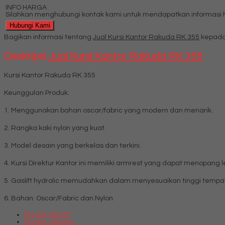
INFO HARGA
Silahkan menghubungi kontak kami untuk mendapatkan informasi ha
Hubungi Kami
Bagikan informasi tentang
Jual Kursi Kantor Rakuda RK 355
kepada
Deskripsi
Jual Kursi Kantor Rakuda RK 355
Kursi Kantor Rakuda RK 355
Keunggulan Produk:
1. Menggunakan bahan oscar/fabric yang modern dan menarik.
2. Rangka kaki nylon yang kuat.
3. Model desain yang berkelas dan terkini.
4. Kursi Direktur Kantor ini memiliki armrest yang dapat menopan
5. Gaslift hydrolic memudahkan dalam menyesuaikan tinggi tempa
6. Bahan: Oscar/Fabric dan Nylon
Produk Terkait
Produk Terbaru