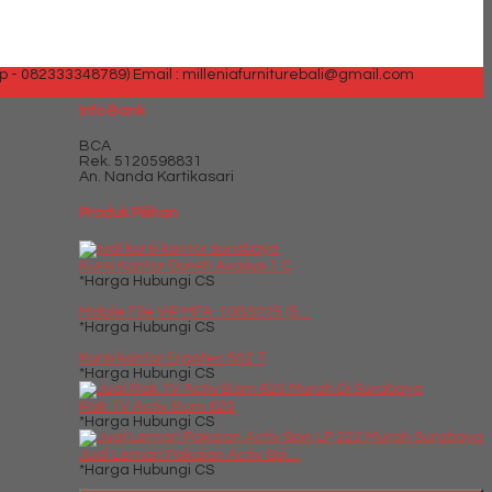
p - 082333348789)
Email : milleniafurniturebali@gmail.com
Info Bank
BCA
Rek.
5120598831
An. Nanda Kartikasari
Produk Pilihan
Kursi Kantor Donsti Avasys 1 C
*Harga Hubungi CS
Mobile File VIP MFA-10BS225 (5....
*Harga Hubungi CS
Kursi kantor Ergotec 502 T
*Harga Hubungi CS
Rak TV Activ Bom 620
*Harga Hubungi CS
Jual Lemari Pakaian Activ Spi....
*Harga Hubungi CS