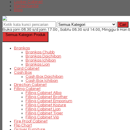
Locker Cabinet
Partisi Kantor
Blog
Cari
Buka jam 08.30 s/d jam 17.00 , Sabtu 08.30 s/d 14.00, Minggu & Hari
Semua Kategori Produk
Brankas
Brankas Chubb
Brankas Daichiban
Brankas Ichiban
Brankas Lion
Card Cabinet
Cash Box
Cash Box Daichiban
Cash Box Ichiban
Direction Cabinet
Filling Cabinet
Filling Cabinet Alba
Filling Cabinet Brother
Filling Cabinet Emporium
Filling Cabinet Kozure
Filling Cabinet Lion
Filling Cabinet Tiger
Filling Cabinet Vip
Fire Proof Cabinet
Flip Chart
Graver Furniture