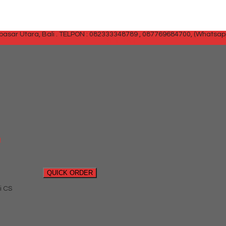
sar Utara, Bali .
TELPON : 082333348789 , 087769684700, (Whatsap
SIDEBAR
a
QUICK ORDER
i CS