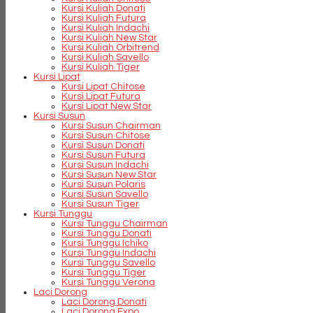
Kursi Kuliah Donati
Kursi Kuliah Futura
Kursi Kuliah Indachi
Kursi Kuliah New Star
Kursi Kuliah Orbitrend
Kursi Kuliah Savello
Kursi Kuliah Tiger
Kursi Lipat
Kursi Lipat Chitose
Kursi Lipat Futura
Kursi Lipat New Star
Kursi Susun
Kursi Susun Chairman
Kursi Susun Chitose
Kursi Susun Donati
Kursi Susun Futura
Kursi Susun Indachi
Kursi Susun New Star
Kursi Susun Polaris
Kursi Susun Savello
Kursi Susun Tiger
Kursi Tunggu
Kursi Tunggu Chairman
Kursi Tunggu Donati
Kursi Tunggu Ichiko
Kursi Tunggu Indachi
Kursi Tunggu Savello
Kursi Tunggu Tiger
Kursi Tunggu Verona
Laci Dorong
Laci Dorong Donati
Laci Dorong Expo