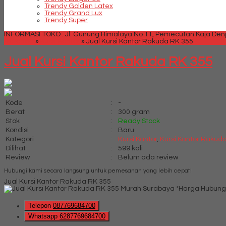
Trendy Golden Latex
Trendy Grand Lux
Trendy Super
INFORMASI TOKO : Jl. Gunung Himalaya No 11, Pemecutan Kaja Denpa
Beranda
»
Kursi Kantor
»
Jual Kursi Kantor Rakuda RK 355
Jual Kursi Kantor Rakuda RK 355
Kode
:
-
Berat
:
300 gram
Stok
:
Ready Stock
Kondisi
:
Baru
Kategori
:
Kursi Kantor
,
Kursi Kantor Rakud
Dilihat
:
599 kali
Review
:
Belum ada review
Hubungi kami secara langsung untuk pemesanan yang lebih cepat!
Jual Kursi Kantor Rakuda RK 355
*Harga Hubung
Telepon
087769684700
Whatsapp
6287769684700