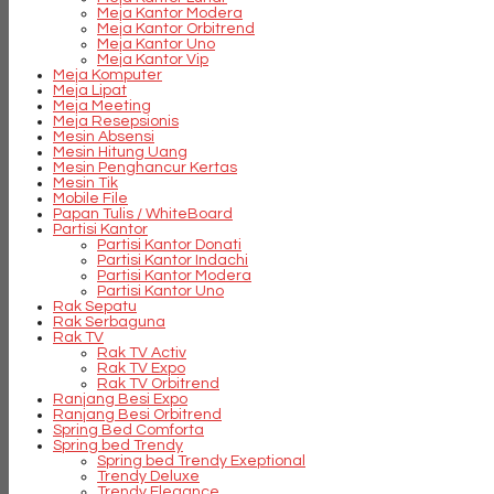
Meja Kantor Modera
Meja Kantor Orbitrend
Meja Kantor Uno
Meja Kantor Vip
Meja Komputer
Meja Lipat
Meja Meeting
Meja Resepsionis
Mesin Absensi
Mesin Hitung Uang
Mesin Penghancur Kertas
Mesin Tik
Mobile File
Papan Tulis / WhiteBoard
Partisi Kantor
Partisi Kantor Donati
Partisi Kantor Indachi
Partisi Kantor Modera
Partisi Kantor Uno
Rak Sepatu
Rak Serbaguna
Rak TV
Rak TV Activ
Rak TV Expo
Rak TV Orbitrend
Ranjang Besi Expo
Ranjang Besi Orbitrend
Spring Bed Comforta
Spring bed Trendy
Spring bed Trendy Exeptional
Trendy Deluxe
Trendy Elegance