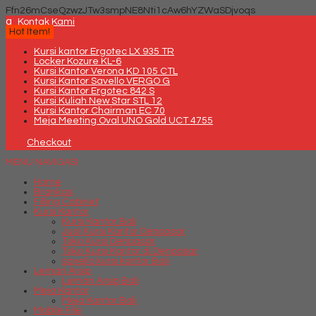
Ffn26mCseQzwzJTw3smpNE8Nti1cAw6hYZWaSDjvoqs
q
Kontak Kami
Hot Item!
Kursi kantor Ergotec LX 935 TR
Locker Kozure KL-6
Kursi Kantor Verona KD 105 CTL
Kursi Kantor Savello VERGO G
Kursi Kantor Ergotec 842 S
Kursi Kuliah New Star STL 12
Kursi Kantor Chairman EC 70
Meja Meeting Oval UNO Gold UCT 4755
Checkout
MENU NAVIGASI
Home
Brankas
Filling Cabinet
Kursi Kantor
Kursi Kantor Bali
Jual Kursi Kantor Denpasar
Toko Kursi Denpasar
Toko Kursi Kantor di Denpasar
savello kursi kantor Bali
Lemari Arsip
Lemari Arsip Bali
Meja Kantor
Meja Kantor Bali
Mobile File