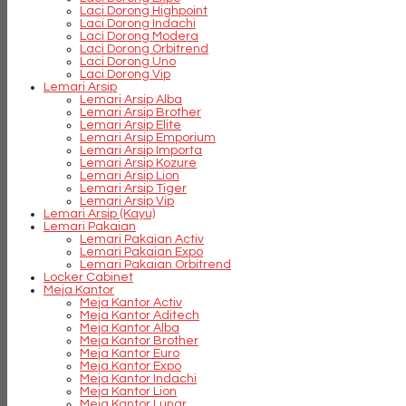
Laci Dorong Highpoint
Laci Dorong Indachi
Laci Dorong Modera
Laci Dorong Orbitrend
Laci Dorong Uno
Laci Dorong Vip
Lemari Arsip
Lemari Arsip Alba
Lemari Arsip Brother
Lemari Arsip Elite
Lemari Arsip Emporium
Lemari Arsip Importa
Lemari Arsip Kozure
Lemari Arsip Lion
Lemari Arsip Tiger
Lemari Arsip Vip
Lemari Arsip (Kayu)
Lemari Pakaian
Lemari Pakaian Activ
Lemari Pakaian Expo
Lemari Pakaian Orbitrend
Locker Cabinet
Meja Kantor
Meja Kantor Activ
Meja Kantor Aditech
Meja Kantor Alba
Meja Kantor Brother
Meja Kantor Euro
Meja Kantor Expo
Meja Kantor Indachi
Meja Kantor Lion
Meja Kantor Lunar