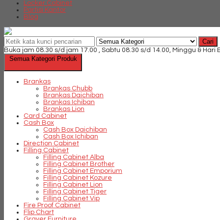
Locker Cabinet
Partisi Kantor
Blog
Cari
Buka jam 08.30 s/d jam 17.00 , Sabtu 08.30 s/d 14.00, Minggu & Hari
Semua Kategori Produk
Brankas
Brankas Chubb
Brankas Daichiban
Brankas Ichiban
Brankas Lion
Card Cabinet
Cash Box
Cash Box Daichiban
Cash Box Ichiban
Direction Cabinet
Filling Cabinet
Filling Cabinet Alba
Filling Cabinet Brother
Filling Cabinet Emporium
Filling Cabinet Kozure
Filling Cabinet Lion
Filling Cabinet Tiger
Filling Cabinet Vip
Fire Proof Cabinet
Flip Chart
Graver Furniture