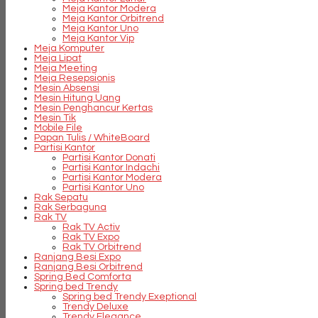
Meja Kantor Modera
Meja Kantor Orbitrend
Meja Kantor Uno
Meja Kantor Vip
Meja Komputer
Meja Lipat
Meja Meeting
Meja Resepsionis
Mesin Absensi
Mesin Hitung Uang
Mesin Penghancur Kertas
Mesin Tik
Mobile File
Papan Tulis / WhiteBoard
Partisi Kantor
Partisi Kantor Donati
Partisi Kantor Indachi
Partisi Kantor Modera
Partisi Kantor Uno
Rak Sepatu
Rak Serbaguna
Rak TV
Rak TV Activ
Rak TV Expo
Rak TV Orbitrend
Ranjang Besi Expo
Ranjang Besi Orbitrend
Spring Bed Comforta
Spring bed Trendy
Spring bed Trendy Exeptional
Trendy Deluxe
Trendy Elegance