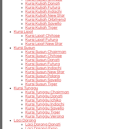
Kursi Kuliah Donati
Kursi Kuliah Futura
Kursi Kuliah Indachi
Kursi Kuliah New Star
Kursi Kuliah Orbitrend
Kursi Kuliah Savello
Kursi Kuliah Tiger
Kursi Lipat
Kursi Lipat Chitose
Kursi Lipat Futura
Kursi Lipat New Star
Kursi Susun
Kursi Susun Chairman
Kursi Susun Chitose
Kursi Susun Donati
Kursi Susun Futura
Kursi Susun Indachi
Kursi Susun New Star
Kursi Susun Polaris
Kursi Susun Savello
Kursi Susun Tiger
Kursi Tunggu
Kursi Tunggu Chairman
Kursi Tunggu Donati
Kursi Tunggu Ichiko
Kursi Tunggu Indachi
Kursi Tunggu Savello
Kursi Tunggu Tiger
Kursi Tunggu Verona
Laci Dorong
Laci Dorong Donati
Laci Dorong Expo