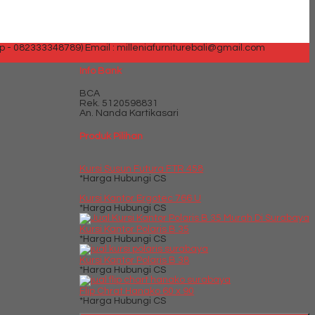
p - 082333348789)
Email : milleniafurniturebali@gmail.com
Info Bank
BCA
Rek.
5120598831
An. Nanda Kartikasari
Produk Pilihan
Kursi Susun Futura FTR 458
*Harga Hubungi CS
Kursi Kantor Ergotec 766 U
*Harga Hubungi CS
Kursi Kantor Polaris B 35
*Harga Hubungi CS
Kursi Kantor Polaris B 38
*Harga Hubungi CS
Flip Chrat Hanako 60 x 90
*Harga Hubungi CS