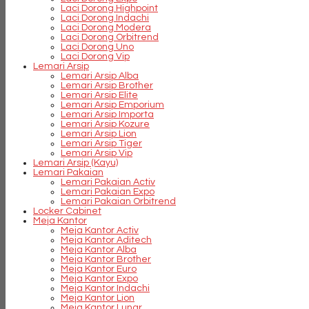
Laci Dorong Highpoint
Laci Dorong Indachi
Laci Dorong Modera
Laci Dorong Orbitrend
Laci Dorong Uno
Laci Dorong Vip
Lemari Arsip
Lemari Arsip Alba
Lemari Arsip Brother
Lemari Arsip Elite
Lemari Arsip Emporium
Lemari Arsip Importa
Lemari Arsip Kozure
Lemari Arsip Lion
Lemari Arsip Tiger
Lemari Arsip Vip
Lemari Arsip (Kayu)
Lemari Pakaian
Lemari Pakaian Activ
Lemari Pakaian Expo
Lemari Pakaian Orbitrend
Locker Cabinet
Meja Kantor
Meja Kantor Activ
Meja Kantor Aditech
Meja Kantor Alba
Meja Kantor Brother
Meja Kantor Euro
Meja Kantor Expo
Meja Kantor Indachi
Meja Kantor Lion
Meja Kantor Lunar