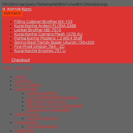
Ffn26mCseQzwzJTw3smpNE8Nti1cAw6hYZWaSDjvoqs
q
Kontak Kami
Hot Item!
Filling Cabinet Brother BX-103
Kursi Kantor Ardent FLORA 3368
Locker Brother NB-7015
Kursi Kantor Carrera Mesh 107B AU
Partisi kantor Modera 1.2 WS 4 Staff
Spring Bed Trendy Super Ukuran 150×200
Fire Proof Ichiban TB4 - 2D
Kursi Kantor Ergotec 751 U
Checkout
MENU NAVIGASI
Home
Brankas
Filling Cabinet
Kursi Kantor
Kursi Kantor Bali
Jual Kursi Kantor Denpasar
Toko Kursi Denpasar
Toko Kursi Kantor di Denpasar
savello kursi kantor Bali
Lemari Arsip
Lemari Arsip Bali
Meja Kantor
Meja Kantor Bali
Mobile File