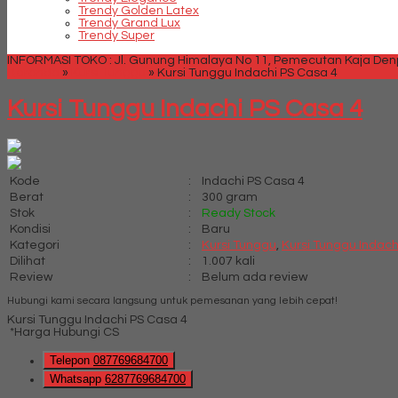
Trendy Golden Latex
Trendy Grand Lux
Trendy Super
INFORMASI TOKO : Jl. Gunung Himalaya No 11, Pemecutan Kaja Denpa
Beranda
»
Kursi Tunggu
»
Kursi Tunggu Indachi PS Casa 4
Kursi Tunggu Indachi PS Casa 4
Kode
:
Indachi PS Casa 4
Berat
:
300 gram
Stok
:
Ready Stock
Kondisi
:
Baru
Kategori
:
Kursi Tunggu
,
Kursi Tunggu Indach
Dilihat
:
1.007 kali
Review
:
Belum ada review
Hubungi kami secara langsung untuk pemesanan yang lebih cepat!
Kursi Tunggu Indachi PS Casa 4
*Harga Hubungi CS
Telepon
087769684700
Whatsapp
6287769684700