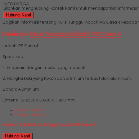
INFO HARGA
Silahkan menghubungi kontak kami untuk mendapatkan informasi ha
Hubungi Kami
Bagikan informasi tentang
Kursi Tunggu Indachi PS Casa 4
kepada t
Deskripsi
Kursi Tunggu Indachi PS Casa 4
Indachi PS Casa 4
Spesifikasi:
1. Di desain dengan model yang menarik.
2. Rangka kaki yang kokoh dan premium terbuat dari aluminium.
Bahan: Aluminium
Dimensi: W 2365 x D 660 x H 960 mm
Produk Terkait
Produk Terbaru
Produk Terkait Kursi Tunggu Indachi PS Casa 4
Hubungi Kami