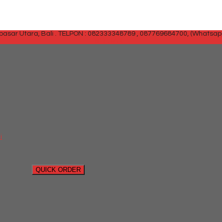
sar Utara, Bali .
TELPON : 082333348789 , 087769684700, (Whatsap
SIDEBAR
i
QUICK ORDER