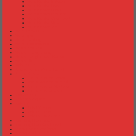
Meja Kantor Indachi
Meja Kantor Lion
Meja Kantor Lunar
Meja Kantor Modera
Meja Kantor Orbitrend
Meja Kantor Uno
Meja Kantor Vip
Meja Komputer
Meja Lipat
Meja Meeting
Meja Resepsionis
Mesin Absensi
Mesin Hitung Uang
Mesin Penghancur Kertas
Mesin Tik
Mobile File
Papan Tulis / WhiteBoard
Partisi Kantor
Partisi Kantor Donati
Partisi Kantor Indachi
Partisi Kantor Modera
Partisi Kantor Uno
Rak Sepatu
Rak Serbaguna
Rak TV
Rak TV Activ
Rak TV Expo
Rak TV Orbitrend
Ranjang Besi Expo
Ranjang Besi Orbitrend
Spring Bed Comforta
Spring bed Trendy