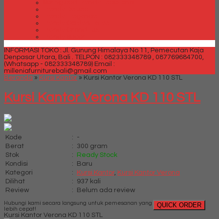
Spring bed Trendy Exeptional
Trendy Deluxe
Trendy Elegance
Trendy Golden Latex
Trendy Grand Lux
Trendy Super
INFORMASI TOKO : Jl. Gunung Himalaya No 11, Pemecutan Kaja
Denpasar Utara, Bali .
TELPON : 082333348789 , 087769684700,
(Whatsapp - 082333348789)
Email :
milleniafurniturebali@gmail.com
Beranda
»
Kursi Kantor
»
Kursi Kantor Verona KD 110 STL
Kursi Kantor Verona KD 110 STL
Kode
:
-
Berat
:
300 gram
Stok
:
Ready Stock
Kondisi
:
Baru
Kategori
:
Kursi Kantor
,
Kursi Kantor Verona
Dilihat
:
937 kali
Review
:
Belum ada review
Hubungi kami secara langsung untuk pemesanan yang
QUICK ORDER
lebih cepat!
Kursi Kantor Verona KD 110 STL