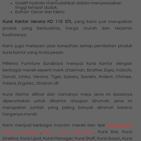
Gaslift hydrolic memudahkan dalam menyesuaikan
tinggi tempat duduk.
Bahan: Oscar dan fabric
Kursi Kantor Verona KD 110 STL
yang kami jual merupakan
produk yang berkualitas, harga murah dan terjamin
kualitasnya.
Kami juga melayani jasa konsultasi setiap pembelian produk
kursi kantor yang Anda pesan.
Millenia Furniture Surabaya menjual kursi kantor dengan
berbagai merek seperti merk chairman, Brother, Expo, Indachi,
Donati, Ichiko, Verona, Tiger, Subaru, Savello, Ardent, Chitose,
Polaris, Ergotec, Stramm dll
Kursi Kantor dilihat dari namanya meja jenis ini biasanya
diperuntukan untuk dikantor ataupun dirumah, jenis ini
merupakan jumlah yang paling banyak diminati karena
harganya murah.
Kami menjual berbagai macam merek dan tipe
Kursi Kantor
Verona Surabaya
,
Kursi Kantor Surabaya
, Kursi Bar, Kursi
Direktur, Kursi Lipat, Kursi Manager, Kursi Staff, Kursi Susun, Kursi