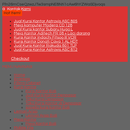
Ffn26mCseQzwzJTw3smpNE8Nti1cAw6hYZWaSDjvoqs
q
Kontak Kami
Hot Item!
Jual Kursi Kantor Astrovis ASC 805
Meja komputer Modera CD 128
Jual Kursi kantor Subaru Hugo L
Meja Kantor Aditech FR 08 + Laci dorong
Kursi Kantor Indachi Fitsoo III VCR
Kursi Kantor Donati Cava 1 AL HDT
Jual Kursi Kantor Rakuda 801 TLP
Jual Kursi Kantor Astrovis ASC 812
Checkout
MENU NAVIGASI
Home
Brankas
Filling Cabinet
Kursi Kantor
Kursi Kantor Bali
Jual Kursi Kantor Denpasar
Toko Kursi Denpasar
Toko Kursi Kantor di Denpasar
savello kursi kantor Bali
Lemari Arsip
Lemari Arsip Bali
Meja Kantor
Meja Kantor Bali
Mobile File