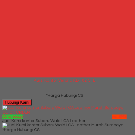
Produk Terkait Kursi Kantor Verona KD 110 STL
Hubungi Kami
QUICK ORDER
Whatsapp
via SMS
Kursi Kantor Verona KD 102 CTL
*Harga Hubungi CS
Telepon
087769684700
Whatsapp
6287769684700
Lihat Detail Produk
Kursi Kantor Verona KD 102 CTL
*Harga Hubungi CS
Hubungi Kami
QUICK ORDER
Whatsapp
via SMS
Jual Kursi kantor Subaru Wald I CA Leather
*Harga Hubungi CS