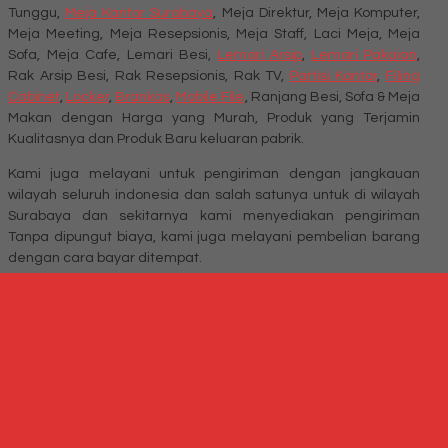
Tunggu,
Meja Kantor Surabaya
, Meja Direktur, Meja Komputer,
Meja Meeting, Meja Resepsionis, Meja Staff, Laci Meja, Meja
Sofa, Meja Cafe, Lemari Besi,
Lemari Arsip
,
Lemari Pakaian
,
Rak Arsip Besi, Rak Resepsionis, Rak TV,
Partisi Kantor
,
Filing
Cabinet
,
Locker
,
Brankas
,
Mobile File
, Ranjang Besi, Sofa & Meja
Makan dengan Harga yang Murah, Produk yang Terjamin
Kualitasnya dan Produk Baru keluaran pabrik.
Kami juga melayani untuk pengiriman dengan jangkauan
wilayah seluruh indonesia dan salah satunya untuk di wilayah
Surabaya dan sekitarnya kami menyediakan pengiriman
Tanpa dipungut biaya, kami juga melayani pembelian barang
dengan cara bayar ditempat.
Untuk informasi lebih lanjut anda bisa mengunjungi situs kami
di
Millenia Furniture Surabaya
menghubungi customer service
di nomor 031-99842501 , 081391715330 , 087876000886 ,
085710030301 Fax : 031-99842501 atau Anda juga bisa
mengunjungi kami di Jl. Sidosermo II / 76 A (Ruko Graha Marina)
Surabaya
Produk Terkait
Produk Terbaru