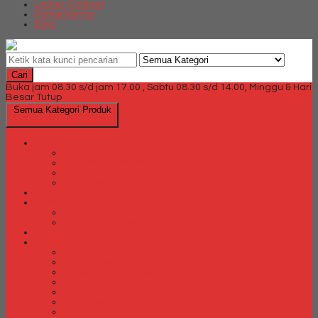
Locker Cabinet
Partisi Kantor
Blog
Cari
Buka jam 08.30 s/d jam 17.00 , Sabtu 08.30 s/d 14.00, Minggu & Hari
Besar Tutup
Semua Kategori Produk
Brankas
Brankas Chubb
Brankas Daichiban
Brankas Ichiban
Brankas Lion
Card Cabinet
Cash Box
Cash Box Daichiban
Cash Box Ichiban
Direction Cabinet
Filling Cabinet
Filling Cabinet Alba
Filling Cabinet Brother
Filling Cabinet Emporium
Filling Cabinet Kozure
Filling Cabinet Lion
Filling Cabinet Tiger
Filling Cabinet Vip