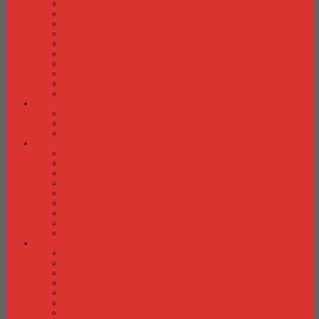
Kursi Kuliah Brother
Kursi Kuliah Chairman
Kursi Kuliah Chitose
Kursi Kuliah Donati
Kursi Kuliah Futura
Kursi Kuliah Indachi
Kursi Kuliah New Star
Kursi Kuliah Orbitrend
Kursi Kuliah Savello
Kursi Kuliah Tiger
Kursi Lipat
Kursi Lipat Chitose
Kursi Lipat Futura
Kursi Lipat New Star
Kursi Susun
Kursi Susun Chairman
Kursi Susun Chitose
Kursi Susun Donati
Kursi Susun Futura
Kursi Susun Indachi
Kursi Susun New Star
Kursi Susun Polaris
Kursi Susun Savello
Kursi Susun Tiger
Kursi Tunggu
Kursi Tunggu Chairman
Kursi Tunggu Donati
Kursi Tunggu Ichiko
Kursi Tunggu Indachi
Kursi Tunggu Savello
Kursi Tunggu Tiger
Kursi Tunggu Verona