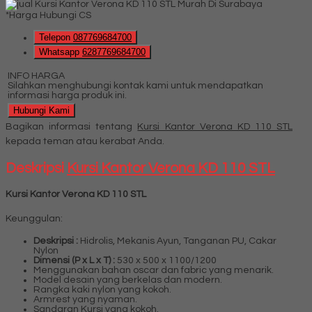
*Harga Hubungi CS
Telepon
087769684700
Whatsapp
6287769684700
INFO HARGA
Silahkan menghubungi kontak kami untuk mendapatkan
informasi harga produk ini.
Hubungi Kami
Bagikan informasi tentang
Kursi Kantor Verona KD 110 STL
kepada teman atau kerabat Anda.
Deskripsi
Kursi Kantor Verona KD 110 STL
Kursi Kantor Verona KD 110 STL
Keunggulan:
Deskripsi :
Hidrolis, Mekanis Ayun, Tanganan PU, Cakar
Nylon
Dimensi (P x L x T) :
530 x 500 x 1100/1200
Menggunakan bahan oscar dan fabric yang menarik.
Model desain yang berkelas dan modern.
Rangka kaki nylon yang kokoh.
Armrest yang nyaman.
Sandaran Kursi yang kokoh.