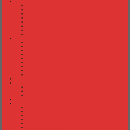
Laci Dorong
Laci Dorong Donati
Laci Dorong Expo
Laci Dorong Highpoint
Laci Dorong Indachi
Laci Dorong Modera
Laci Dorong Orbitrend
Laci Dorong Uno
Laci Dorong Vip
Lemari Arsip
Lemari Arsip Alba
Lemari Arsip Brother
Lemari Arsip Elite
Lemari Arsip Emporium
Lemari Arsip Importa
Lemari Arsip Kozure
Lemari Arsip Lion
Lemari Arsip Tiger
Lemari Arsip Vip
Lemari Arsip (Kayu)
Lemari Pakaian
Lemari Pakaian Activ
Lemari Pakaian Expo
Lemari Pakaian Orbitrend
Locker Cabinet
Meja Kantor
Meja Kantor Activ
Meja Kantor Aditech
Meja Kantor Alba
Meja Kantor Brother
Meja Kantor Euro
Meja Kantor Expo