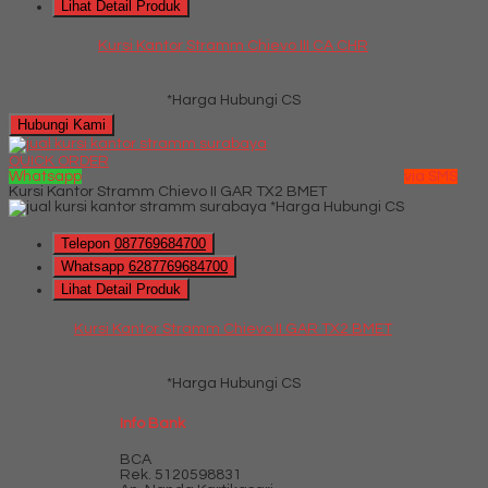
Lihat Detail Produk
Kursi Kantor Stramm Chievo III CA CHR
*Harga Hubungi CS
Hubungi Kami
QUICK ORDER
Whatsapp
via SMS
Kursi Kantor Stramm Chievo II GAR TX2 BMET
*Harga Hubungi CS
Telepon
087769684700
Whatsapp
6287769684700
Lihat Detail Produk
Kursi Kantor Stramm Chievo II GAR TX2 BMET
*Harga Hubungi CS
Info Bank
BCA
Rek.
5120598831