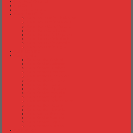
Fire Proof Cabinet
Flip Chart
Graver Furniture
Kursi Bar/ Cafe
Kursi Bar / Cafe Chairman
Kursi Bar / Cafe Subaru
Kursi Bar / Cafe Verona
Kursi Bar/ Cafe Donati
Kursi Bar/ Cafe Ergotec
Kursi Bar/ Cafe Indachi
Kursi Bar/ Cafe Savello
Kursi Bar/ Cafe Tiger
Kursi Gaming
Kursi Kantor
Kursi Kantor Ardent
Kursi Kantor Astrovis
Kursi Kantor Brother
Kursi Kantor Carrera
Kursi Kantor Chairman
Kursi Kantor Chitose
Kursi Kantor Donati
Kursi Kantor Ergotec
Kursi Kantor Importa
Kursi Kantor Indachi
Kursi Kantor Indachi Inco
Kursi Kantor Polaris
Kursi Kantor Rakuda
Kursi kantor Savello
Kursi Kantor Subaru
Kursi Kantor Tiger
Kursi Kantor Verona
Kursi Kuliah