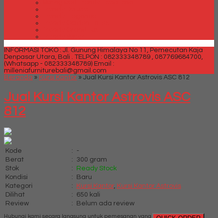
Spring bed Trendy Exeptional
Trendy Deluxe
Trendy Elegance
Trendy Golden Latex
Trendy Grand Lux
Trendy Super
INFORMASI TOKO : Jl. Gunung Himalaya No 11, Pemecutan Kaja
Denpasar Utara, Bali .
TELPON : 082333348789 , 087769684700,
(Whatsapp - 082333348789)
Email :
milleniafurniturebali@gmail.com
Beranda
»
Kursi Kantor
»
Jual Kursi Kantor Astrovis ASC 812
Jual Kursi Kantor Astrovis ASC
812
Kode
:
-
Berat
:
300 gram
Stok
:
Ready Stock
Kondisi
:
Baru
Kategori
:
Kursi Kantor
,
Kursi Kantor Astrovis
Dilihat
:
650 kali
Review
:
Belum ada review
Hubungi kami secara langsung untuk pemesanan yang