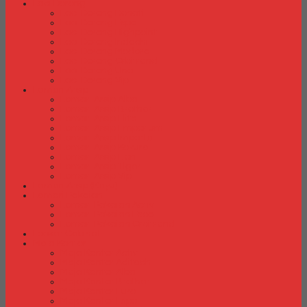
Laci Dorong
Laci Dorong Donati
Laci Dorong Expo
Laci Dorong Highpoint
Laci Dorong Indachi
Laci Dorong Modera
Laci Dorong Orbitrend
Laci Dorong Uno
Laci Dorong Vip
Lemari Arsip
Lemari Arsip Alba
Lemari Arsip Brother
Lemari Arsip Elite
Lemari Arsip Emporium
Lemari Arsip Importa
Lemari Arsip Kozure
Lemari Arsip Lion
Lemari Arsip Tiger
Lemari Arsip Vip
Lemari Arsip (Kayu)
Lemari Pakaian
Lemari Pakaian Activ
Lemari Pakaian Expo
Lemari Pakaian Orbitrend
Locker Cabinet
Meja Kantor
Meja Kantor Activ
Meja Kantor Aditech
Meja Kantor Alba
Meja Kantor Brother
Meja Kantor Euro
Meja Kantor Expo