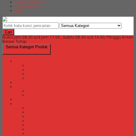
Locker Cabinet
Partisi Kantor
Blog
Cari
Buka jam 08.30 s/d jam 17.00 , Sabtu 08.30 s/d 14.00, Minggu & Hari
Besar Tutup
Semua Kategori Produk
Brankas
Brankas Chubb
Brankas Daichiban
Brankas Ichiban
Brankas Lion
Card Cabinet
Cash Box
Cash Box Daichiban
Cash Box Ichiban
Direction Cabinet
Filling Cabinet
Filling Cabinet Alba
Filling Cabinet Brother
Filling Cabinet Emporium
Filling Cabinet Kozure
Filling Cabinet Lion
Filling Cabinet Tiger
Filling Cabinet Vip