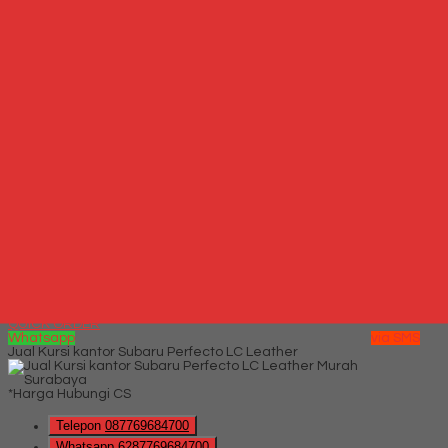
Hubungi Kami
QUICK ORDER
Whatsapp
via SMS
Kursi Kantor Indachi Inco Kruna
*Harga Hubungi CS
Telepon
087769684700
Whatsapp
6287769684700
Lihat Detail Produk
Kursi Kantor Indachi Inco Kruna
*Harga Hubungi CS
Hubungi Kami
QUICK ORDER
Whatsapp
via SMS
Jual Kursi kantor Subaru Perfecto LC Leather
*Harga Hubungi CS
Telepon
087769684700
Whatsapp
6287769684700