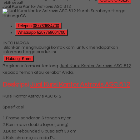
QUICK ORDER
lebih cepat!
Jual Kursi Kantor Astrovis ASC 812
*Harga
Hubungi CS
Telepon
087769684700
Whatsapp
6287769684700
INFO HARGA
Silahkan menghubungi kontak kami untuk mendapatkan
informasi harga produk ini.
Hubungi Kami
Bagikan informasi tentang
Jual Kursi Kantor Astrovis ASC 812
kepada teman atau kerabat Anda.
Deskripsi
Jual Kursi Kantor Astrovis ASC 812
Kursi Kantor Astrovis ASC 812
Spesifikasi :
1.Frame sandaran & tangan nylon
2.Kain mesh double layer (jaring)
3.Busa rebounded & busa soft 30 cm
4.Kaki chrome,sisi roda PU