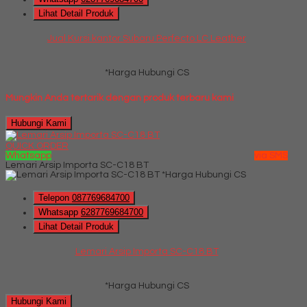
Lihat Detail Produk
Jual Kursi kantor Subaru Perfecto LC Leather
*Harga Hubungi CS
Mungkin Anda tertarik dengan produk terbaru kami
Hubungi Kami
QUICK ORDER
Whatsapp
via SMS
Lemari Arsip Importa SC-C18 BT
*Harga Hubungi CS
Telepon
087769684700
Whatsapp
6287769684700
Lihat Detail Produk
Lemari Arsip Importa SC-C18 BT
*Harga Hubungi CS
Hubungi Kami