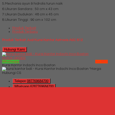
5.Mechanis ayun & hidrolis turun naik
6.Ukuran Sandara : 50 cm x 43 cm
7.Ukuran Dudukan : 48 cm x 45 cm
8.Ukuran Tinggi : 90 cm x 102 cm
Produk Terkait
Produk Terbaru
Produk Terkait Jual Kursi Kantor Astrovis ASC 812
Hubungi Kami
QUICK ORDER
Whatsapp
via SMS
Kursi Kantor Indachi Inco Boston
*Harga
Hubungi CS
Telepon
087769684700
Whatsapp
6287769684700
Lihat Detail Produk
Kursi Kantor Indachi Inco Boston
*Harga Hubungi CS