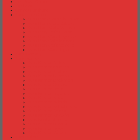
Fire Proof Cabinet
Flip Chart
Graver Furniture
Kursi Bar/ Cafe
Kursi Bar / Cafe Chairman
Kursi Bar / Cafe Subaru
Kursi Bar / Cafe Verona
Kursi Bar/ Cafe Donati
Kursi Bar/ Cafe Ergotec
Kursi Bar/ Cafe Indachi
Kursi Bar/ Cafe Savello
Kursi Bar/ Cafe Tiger
Kursi Gaming
Kursi Kantor
Kursi Kantor Ardent
Kursi Kantor Astrovis
Kursi Kantor Brother
Kursi Kantor Carrera
Kursi Kantor Chairman
Kursi Kantor Chitose
Kursi Kantor Donati
Kursi Kantor Ergotec
Kursi Kantor Importa
Kursi Kantor Indachi
Kursi Kantor Indachi Inco
Kursi Kantor Polaris
Kursi Kantor Rakuda
Kursi kantor Savello
Kursi Kantor Subaru
Kursi Kantor Tiger
Kursi Kantor Verona
Kursi Kuliah