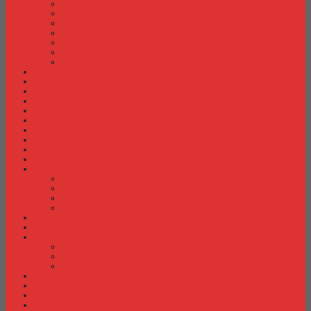
Meja Kantor Indachi
Meja Kantor Lion
Meja Kantor Lunar
Meja Kantor Modera
Meja Kantor Orbitrend
Meja Kantor Uno
Meja Kantor Vip
Meja Komputer
Meja Lipat
Meja Meeting
Meja Resepsionis
Mesin Absensi
Mesin Hitung Uang
Mesin Penghancur Kertas
Mesin Tik
Mobile File
Papan Tulis / WhiteBoard
Partisi Kantor
Partisi Kantor Donati
Partisi Kantor Indachi
Partisi Kantor Modera
Partisi Kantor Uno
Rak Sepatu
Rak Serbaguna
Rak TV
Rak TV Activ
Rak TV Expo
Rak TV Orbitrend
Ranjang Besi Expo
Ranjang Besi Orbitrend
Spring Bed Comforta
Spring bed Trendy