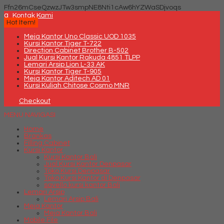
Ffn26mCseQzwzJTw3smpNE8Nti1cAw6hYZWaSDjvoqs
q
Kontak Kami
Hot Item!
Meja Kantor Uno Classic UOD 1035
Kursi Kantor Tiger T-722
Direction Cabinet Brother B-502
Jual Kursi Kantor Rakuda 4851 TLPP
Lemari Arsip Lion L-33 AK
Kursi Kantor Tiger T-905
Meja Kantor Aditech AD 01
Kursi Kuliah Chitose Cosmo MNR
Checkout
MENU NAVIGASI
Home
Brankas
Filling Cabinet
Kursi Kantor
Kursi Kantor Bali
Jual Kursi Kantor Denpasar
Toko Kursi Denpasar
Toko Kursi Kantor di Denpasar
savello kursi kantor Bali
Lemari Arsip
Lemari Arsip Bali
Meja Kantor
Meja Kantor Bali
Mobile File