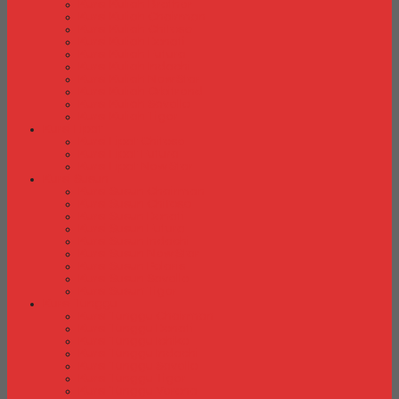
Kursi Kuliah Brother
Kursi Kuliah Chairman
Kursi Kuliah Chitose
Kursi Kuliah Donati
Kursi Kuliah Futura
Kursi Kuliah Indachi
Kursi Kuliah New Star
Kursi Kuliah Orbitrend
Kursi Kuliah Savello
Kursi Kuliah Tiger
Kursi Lipat
Kursi Lipat Chitose
Kursi Lipat Futura
Kursi Lipat New Star
Kursi Susun
Kursi Susun Chairman
Kursi Susun Chitose
Kursi Susun Donati
Kursi Susun Futura
Kursi Susun Indachi
Kursi Susun New Star
Kursi Susun Polaris
Kursi Susun Savello
Kursi Susun Tiger
Kursi Tunggu
Kursi Tunggu Chairman
Kursi Tunggu Donati
Kursi Tunggu Ichiko
Kursi Tunggu Indachi
Kursi Tunggu Savello
Kursi Tunggu Tiger
Kursi Tunggu Verona