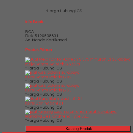
*Harga Hubungi CS
Info Bank
BCA
Rek.
5120598831
An. Nanda Kartikasari
Produk Pilihan
Meja Kantor Aditech S 575 M
*Harga Hubungi CS
Kursi Kantor Polaris B 02
*Harga Hubungi CS
Kursi Kantor Polaris B 53
*Harga Hubungi CS
Kursi Bar Indachi 21
*Harga Hubungi CS
Ranjang Besi Orbitrend Type Ju....
*Harga Hubungi CS
Katalog Produk