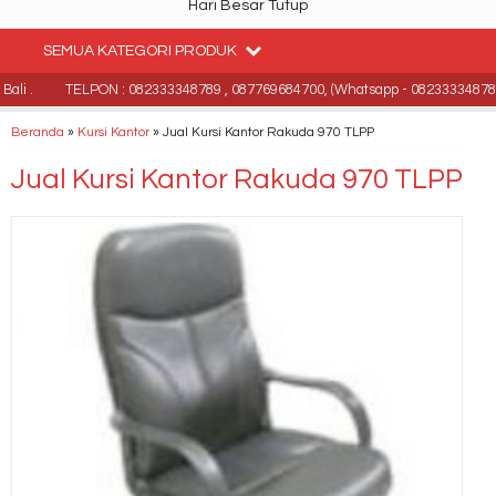
Hari Besar Tutup
SEMUA KATEGORI PRODUK
li .
TELPON : 082333348789 , 087769684700, (Whatsapp - 082333348789
Beranda
»
Kursi Kantor
»
Jual Kursi Kantor Rakuda 970 TLPP
Jual Kursi Kantor Rakuda 970 TLPP