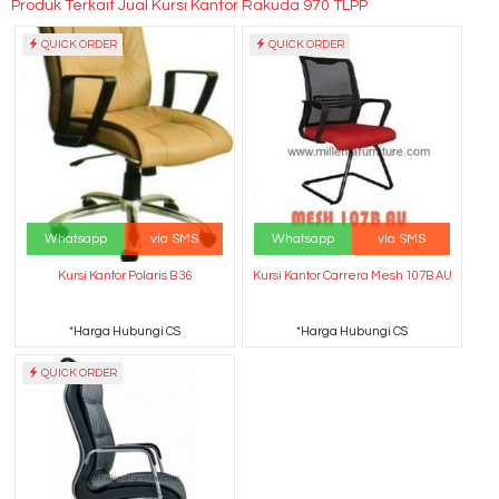
Produk Terkait Jual Kursi Kantor Rakuda 970 TLPP
QUICK ORDER
QUICK ORDER
Whatsapp
via SMS
Whatsapp
via SMS
Kursi Kantor Polaris B 36
Kursi Kantor Carrera Mesh 107B AU
*Harga Hubungi CS
*Harga Hubungi CS
QUICK ORDER