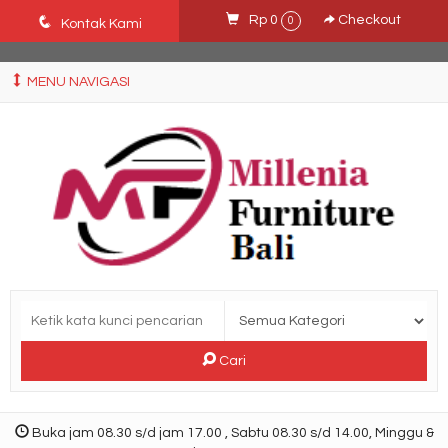
Ffn26mCseQzwzJTw3smpNE8Nti1cAw6hYZWaSDjvoqs
q
Rp 0
Checkout
0
Kontak Kami
MENU NAVIGASI
Cari
Buka jam 08.30 s/d jam 17.00 , Sabtu 08.30 s/d 14.00, Minggu &