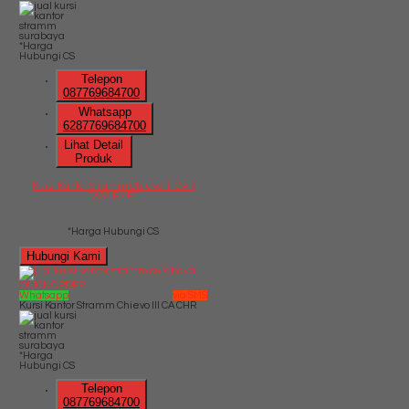
*Harga
Hubungi CS
Telepon
087769684700
Whatsapp
6287769684700
Lihat Detail
Produk
Kursi Kantor Stramm Chievo III GAR
TAS2 BMET
*Harga Hubungi CS
Hubungi Kami
QUICK ORDER
Whatsapp
via SMS
Kursi Kantor Stramm Chievo III CA CHR
*Harga
Hubungi CS
Telepon
087769684700