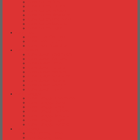
Kursi Kuliah Donati
Kursi Kuliah Futura
Kursi Kuliah Indachi
Kursi Kuliah New Star
Kursi Kuliah Orbitrend
Kursi Kuliah Savello
Kursi Kuliah Tiger
Kursi Lipat
Kursi Lipat Chitose
Kursi Lipat Futura
Kursi Lipat New Star
Kursi Susun
Kursi Susun Chairman
Kursi Susun Chitose
Kursi Susun Donati
Kursi Susun Futura
Kursi Susun Indachi
Kursi Susun New Star
Kursi Susun Polaris
Kursi Susun Savello
Kursi Susun Tiger
Kursi Tunggu
Kursi Tunggu Chairman
Kursi Tunggu Donati
Kursi Tunggu Ichiko
Kursi Tunggu Indachi
Kursi Tunggu Savello
Kursi Tunggu Tiger
Kursi Tunggu Verona
Laci Dorong
Laci Dorong Donati
Laci Dorong Expo