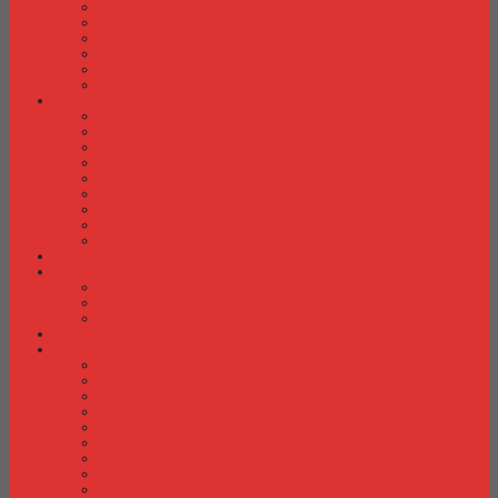
Laci Dorong Highpoint
Laci Dorong Indachi
Laci Dorong Modera
Laci Dorong Orbitrend
Laci Dorong Uno
Laci Dorong Vip
Lemari Arsip
Lemari Arsip Alba
Lemari Arsip Brother
Lemari Arsip Elite
Lemari Arsip Emporium
Lemari Arsip Importa
Lemari Arsip Kozure
Lemari Arsip Lion
Lemari Arsip Tiger
Lemari Arsip Vip
Lemari Arsip (Kayu)
Lemari Pakaian
Lemari Pakaian Activ
Lemari Pakaian Expo
Lemari Pakaian Orbitrend
Locker Cabinet
Meja Kantor
Meja Kantor Activ
Meja Kantor Aditech
Meja Kantor Alba
Meja Kantor Brother
Meja Kantor Euro
Meja Kantor Expo
Meja Kantor Indachi
Meja Kantor Lion
Meja Kantor Lunar