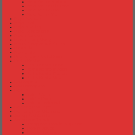
Meja Kantor Modera
Meja Kantor Orbitrend
Meja Kantor Uno
Meja Kantor Vip
Meja Komputer
Meja Lipat
Meja Meeting
Meja Resepsionis
Mesin Absensi
Mesin Hitung Uang
Mesin Penghancur Kertas
Mesin Tik
Mobile File
Papan Tulis / WhiteBoard
Partisi Kantor
Partisi Kantor Donati
Partisi Kantor Indachi
Partisi Kantor Modera
Partisi Kantor Uno
Rak Sepatu
Rak Serbaguna
Rak TV
Rak TV Activ
Rak TV Expo
Rak TV Orbitrend
Ranjang Besi Expo
Ranjang Besi Orbitrend
Spring Bed Comforta
Spring bed Trendy
Spring bed Trendy Exeptional
Trendy Deluxe
Trendy Elegance