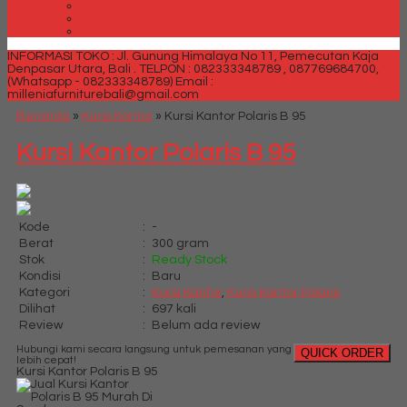
Trendy Golden Latex
Trendy Grand Lux
Trendy Super
INFORMASI TOKO : Jl. Gunung Himalaya No 11, Pemecutan Kaja
Denpasar Utara, Bali .
TELPON : 082333348789 , 087769684700,
(Whatsapp - 082333348789)
Email :
milleniafurniturebali@gmail.com
Beranda
»
Kursi Kantor
»
Kursi Kantor Polaris B 95
Kursi Kantor Polaris B 95
Kode
:
-
Berat
:
300 gram
Stok
:
Ready Stock
Kondisi
:
Baru
Kategori
:
Kursi Kantor
,
Kursi Kantor Polaris
Dilihat
:
697 kali
Review
:
Belum ada review
Hubungi kami secara langsung untuk pemesanan yang
QUICK ORDER
lebih cepat!
Kursi Kantor Polaris B 95