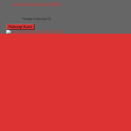
Jual Kursi Kantor Astrovis ASC 809
*Harga Hubungi CS
Hubungi Kami
QUICK ORDER
Whatsapp
via SMS
Jual Kursi Kantor Rakuda 5110 TLP
*Harga
Hubungi CS
Telepon
087769684700
Whatsapp
6287769684700
Lihat Detail
Produk
Jual Kursi Kantor Rakuda 5110 TLP
*Harga Hubungi CS
Hubungi Kami