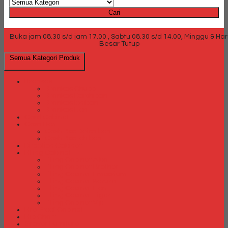
Cari
Buka jam 08.30 s/d jam 17.00 , Sabtu 08.30 s/d 14.00, Minggu & Har
Besar Tutup
Semua Kategori Produk
Brankas
Brankas Chubb
Brankas Daichiban
Brankas Ichiban
Brankas Lion
Card Cabinet
Cash Box
Cash Box Daichiban
Cash Box Ichiban
Direction Cabinet
Filling Cabinet
Filling Cabinet Alba
Filling Cabinet Brother
Filling Cabinet Emporium
Filling Cabinet Kozure
Filling Cabinet Lion
Filling Cabinet Tiger
Filling Cabinet Vip
Fire Proof Cabinet
Flip Chart
Graver Furniture