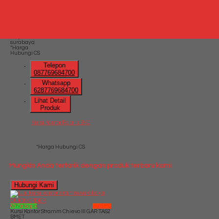
QUICK ORDER
Whatsapp
via SMS
Kursi Kantor Polaris B 40
*Harga
Hubungi CS
Telepon
087769684700
Whatsapp
6287769684700
Lihat Detail
Produk
Kursi Kantor Polaris B 40
*Harga Hubungi CS
Mungkin Anda tertarik dengan produk terbaru kami
Hubungi Kami
QUICK ORDER
Whatsapp
via SMS
Kursi Kantor Stramm Chievo III GAR TAS2
BMET