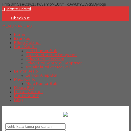
Ffn26mCseQzwzJTw3smpNE8Nti1cAw6hYZWaSDjvoqs
q
Kontak Kami
Checkout
MENU NAVIGASI
Home
Brankas
Filling Cabinet
Kursi Kantor
Kursi Kantor Bali
Jual Kursi Kantor Denpasar
Toko Kursi Denpasar
Toko Kursi Kantor di Denpasar
savello kursi kantor Bali
Lemari Arsip
Lemari Arsip Bali
Meja Kantor
Meja Kantor Bali
Mobile File
Locker Cabinet
Partisi Kantor
Blog