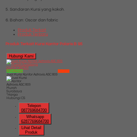
5. Sandaran Kursi yang kokoh.
6. Bahan: Oscar dan fabric
Produk Terkait
Produk Terbaru
Produk Terkait Kursi Kantor Polaris B 95
Hubungi Kami
QUICK ORDER
Whatsapp
via SMS
Jual Kursi Kantor Astrovis ASC 809
*Harga
Hubungi CS
Telepon
087769684700
Whatsapp
6287769684700
Lihat Detail
Produk