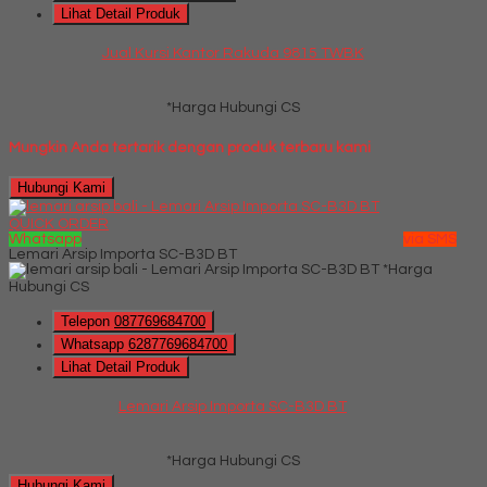
Lihat Detail Produk
Jual Kursi Kantor Rakuda 9815 TWBK
*Harga Hubungi CS
Mungkin Anda tertarik dengan produk terbaru kami
Hubungi Kami
QUICK ORDER
Whatsapp
via SMS
Lemari Arsip Importa SC-B3D BT
*Harga
Hubungi CS
Telepon
087769684700
Whatsapp
6287769684700
Lihat Detail Produk
Lemari Arsip Importa SC-B3D BT
*Harga Hubungi CS
Hubungi Kami