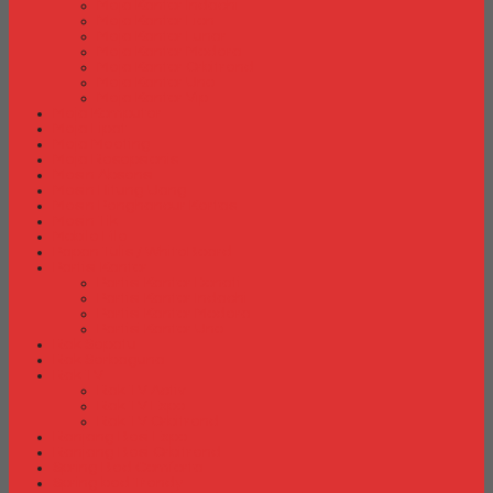
Meja Kantor Indachi
Meja Kantor Lion
Meja Kantor Lunar
Meja Kantor Modera
Meja Kantor Orbitrend
Meja Kantor Uno
Meja Kantor Vip
Meja Komputer
Meja Lipat
Meja Meeting
Meja Resepsionis
Mesin Absensi
Mesin Hitung Uang
Mesin Penghancur Kertas
Mesin Tik
Mobile File
Papan Tulis / WhiteBoard
Partisi Kantor
Partisi Kantor Donati
Partisi Kantor Indachi
Partisi Kantor Modera
Partisi Kantor Uno
Rak Sepatu
Rak Serbaguna
Rak TV
Rak TV Activ
Rak TV Expo
Rak TV Orbitrend
Ranjang Besi Expo
Ranjang Besi Orbitrend
Spring Bed Comforta
Spring bed Trendy