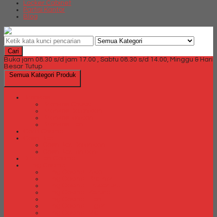
Locker Cabinet
Partisi Kantor
Blog
Cari
Buka jam 08.30 s/d jam 17.00 , Sabtu 08.30 s/d 14.00, Minggu & Hari
Besar Tutup
Semua Kategori Produk
Brankas
Brankas Chubb
Brankas Daichiban
Brankas Ichiban
Brankas Lion
Card Cabinet
Cash Box
Cash Box Daichiban
Cash Box Ichiban
Direction Cabinet
Filling Cabinet
Filling Cabinet Alba
Filling Cabinet Brother
Filling Cabinet Emporium
Filling Cabinet Kozure
Filling Cabinet Lion
Filling Cabinet Tiger
Filling Cabinet Vip