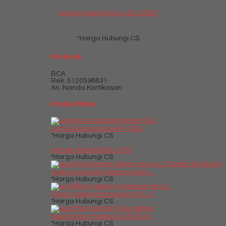
Lemari Arsip Importa SC-06 BT
*Harga Hubungi CS
Info Bank
BCA
Rek.
5120598831
An. Nanda Kartikasari
Produk Pilihan
Lemari Arsip Kozure KF-03G
*Harga Hubungi CS
Lemari Arsip Elite EL-438
*Harga Hubungi CS
Jual Kursi kantor Subaru Hugo ....
*Harga Hubungi CS
Filling Cabinet Emporium EFC-2
*Harga Hubungi CS
Meja Kantor Modera AOD 6012
*Harga Hubungi CS