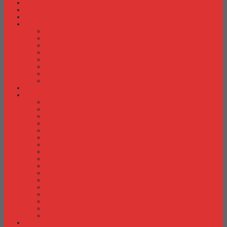
Fire Proof Cabinet
Flip Chart
Graver Furniture
Kursi Bar/ Cafe
Kursi Bar / Cafe Chairman
Kursi Bar / Cafe Subaru
Kursi Bar / Cafe Verona
Kursi Bar/ Cafe Donati
Kursi Bar/ Cafe Ergotec
Kursi Bar/ Cafe Indachi
Kursi Bar/ Cafe Savello
Kursi Bar/ Cafe Tiger
Kursi Gaming
Kursi Kantor
Kursi Kantor Ardent
Kursi Kantor Astrovis
Kursi Kantor Brother
Kursi Kantor Carrera
Kursi Kantor Chairman
Kursi Kantor Chitose
Kursi Kantor Donati
Kursi Kantor Ergotec
Kursi Kantor Importa
Kursi Kantor Indachi
Kursi Kantor Indachi Inco
Kursi Kantor Polaris
Kursi Kantor Rakuda
Kursi kantor Savello
Kursi Kantor Subaru
Kursi Kantor Tiger
Kursi Kantor Verona
Kursi Kuliah