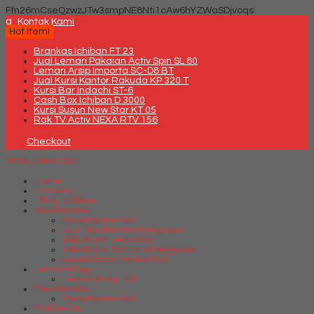
Ffn26mCseQzwzJTw3smpNE8Nti1cAw6hYZWaSDjvoqs
q
Kontak Kami
Hot Item!
Brankas Ichiban FT 23
Jual Lemari Pakaian Activ Spin SL 80
Lemari Arsip Importa SC-D8 BT
Jual Kursi Kantor Rakuda KP 320 T
Kursi Bar Indachi ST-6
Cash Box Ichiban D 3000
Kursi Susun New Star KT 05
Rak TV Activ NEXA RTV 156
Checkout
MENU NAVIGASI
Home
Brankas
Filling Cabinet
Kursi Kantor
Kursi Kantor Bali
Jual Kursi Kantor Denpasar
Toko Kursi Denpasar
Toko Kursi Kantor di Denpasar
savello kursi kantor Bali
Lemari Arsip
Lemari Arsip Bali
Meja Kantor
Meja Kantor Bali
Mobile File