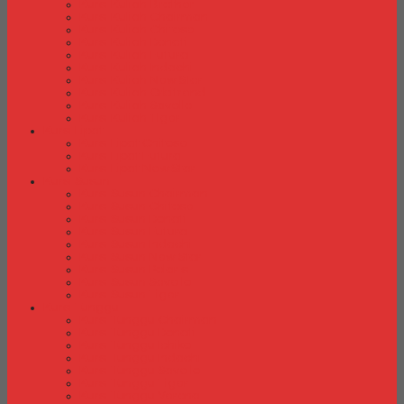
Kursi Kuliah Brother
Kursi Kuliah Chairman
Kursi Kuliah Chitose
Kursi Kuliah Donati
Kursi Kuliah Futura
Kursi Kuliah Indachi
Kursi Kuliah New Star
Kursi Kuliah Orbitrend
Kursi Kuliah Savello
Kursi Kuliah Tiger
Kursi Lipat
Kursi Lipat Chitose
Kursi Lipat Futura
Kursi Lipat New Star
Kursi Susun
Kursi Susun Chairman
Kursi Susun Chitose
Kursi Susun Donati
Kursi Susun Futura
Kursi Susun Indachi
Kursi Susun New Star
Kursi Susun Polaris
Kursi Susun Savello
Kursi Susun Tiger
Kursi Tunggu
Kursi Tunggu Chairman
Kursi Tunggu Donati
Kursi Tunggu Ichiko
Kursi Tunggu Indachi
Kursi Tunggu Savello
Kursi Tunggu Tiger
Kursi Tunggu Verona