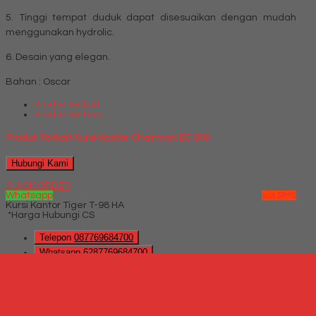
5. Tinggi tempat duduk dapat disesuaikan dengan mudah
menggunakan hydrolic.
6. Desain yang elegan.
Bahan : Oscar
Produk Terkait
Produk Terbaru
Produk Terkait Kursi Kantor Chairman EC 900
Hubungi Kami
QUICK ORDER
Whatsapp
via SMS
Kursi Kantor Tiger T-98 HA
*Harga Hubungi CS
Telepon
087769684700
Whatsapp
6287769684700
Lihat Detail Produk
Kursi Kantor Tiger T-98 HA