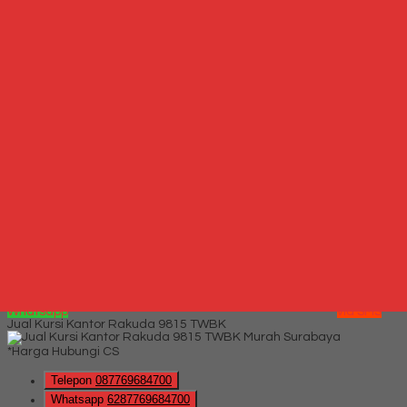
*Harga Hubungi CS
Hubungi Kami
QUICK ORDER
Whatsapp
via SMS
Kursi Kantor Donati DO 22
*Harga Hubungi CS
Telepon
087769684700
Whatsapp
6287769684700
Lihat Detail Produk
Kursi Kantor Donati DO 22
*Harga Hubungi CS
Hubungi Kami
QUICK ORDER
Whatsapp
via SMS
Jual Kursi Kantor Rakuda 9815 TWBK
*Harga Hubungi CS
Telepon
087769684700
Whatsapp
6287769684700