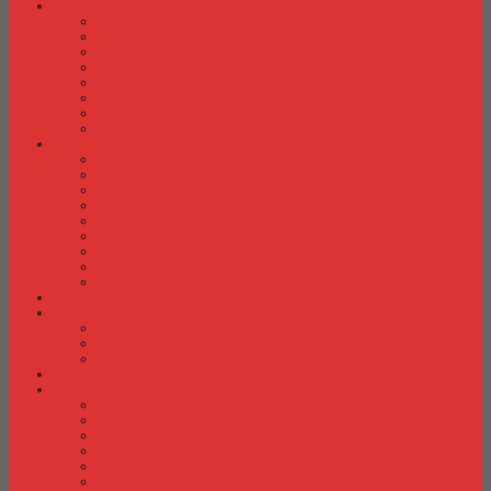
Laci Dorong
Laci Dorong Donati
Laci Dorong Expo
Laci Dorong Highpoint
Laci Dorong Indachi
Laci Dorong Modera
Laci Dorong Orbitrend
Laci Dorong Uno
Laci Dorong Vip
Lemari Arsip
Lemari Arsip Alba
Lemari Arsip Brother
Lemari Arsip Elite
Lemari Arsip Emporium
Lemari Arsip Importa
Lemari Arsip Kozure
Lemari Arsip Lion
Lemari Arsip Tiger
Lemari Arsip Vip
Lemari Arsip (Kayu)
Lemari Pakaian
Lemari Pakaian Activ
Lemari Pakaian Expo
Lemari Pakaian Orbitrend
Locker Cabinet
Meja Kantor
Meja Kantor Activ
Meja Kantor Aditech
Meja Kantor Alba
Meja Kantor Brother
Meja Kantor Euro
Meja Kantor Expo