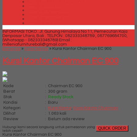
Spring bed Trendy Exeptional
Trendy Deluxe
Trendy Elegance
Trendy Golden Latex
Trendy Grand Lux
Trendy Super
INFORMASI TOKO : Jl. Gunung Himalaya No 11, Pemecutan Kaja
Denpasar Utara, Bali .
TELPON : 082333348789 , 087769684700,
(Whatsapp - 082333348789)
Email :
milleniafurniturebali@gmail.com
Beranda
»
Kursi Kantor
»
Kursi Kantor Chairman EC 900
Kursi Kantor Chairman EC 900
Kode
:
Chairman EC 900
Berat
:
300 gram
Stok
:
Ready Stock
Kondisi
:
Baru
Kategori
:
Kursi Kantor
,
Kursi Kantor Chairman
Dilihat
:
1.063 kali
Review
:
Belum ada review
Hubungi kami secara langsung untuk pemesanan yang
QUICK ORDER
lebih cepat!
Kursi Kantor Chairman EC 900