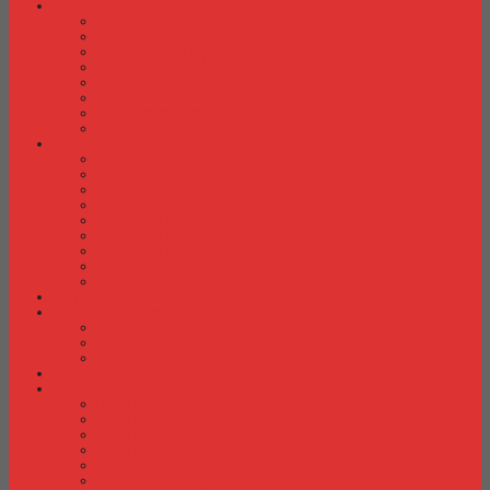
Laci Dorong
Laci Dorong Donati
Laci Dorong Expo
Laci Dorong Highpoint
Laci Dorong Indachi
Laci Dorong Modera
Laci Dorong Orbitrend
Laci Dorong Uno
Laci Dorong Vip
Lemari Arsip
Lemari Arsip Alba
Lemari Arsip Brother
Lemari Arsip Elite
Lemari Arsip Emporium
Lemari Arsip Importa
Lemari Arsip Kozure
Lemari Arsip Lion
Lemari Arsip Tiger
Lemari Arsip Vip
Lemari Arsip (Kayu)
Lemari Pakaian
Lemari Pakaian Activ
Lemari Pakaian Expo
Lemari Pakaian Orbitrend
Locker Cabinet
Meja Kantor
Meja Kantor Activ
Meja Kantor Aditech
Meja Kantor Alba
Meja Kantor Brother
Meja Kantor Euro
Meja Kantor Expo