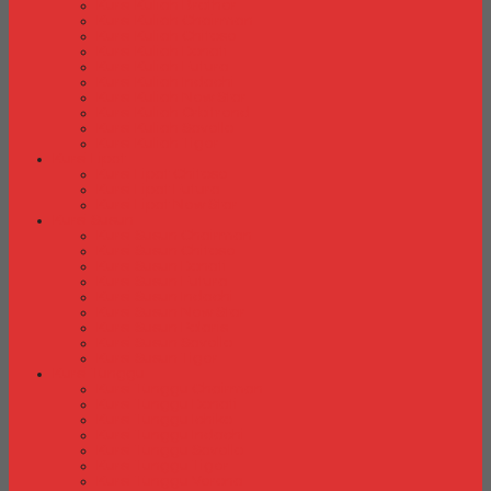
Kursi Kuliah Brother
Kursi Kuliah Chairman
Kursi Kuliah Chitose
Kursi Kuliah Donati
Kursi Kuliah Futura
Kursi Kuliah Indachi
Kursi Kuliah New Star
Kursi Kuliah Orbitrend
Kursi Kuliah Savello
Kursi Kuliah Tiger
Kursi Lipat
Kursi Lipat Chitose
Kursi Lipat Futura
Kursi Lipat New Star
Kursi Susun
Kursi Susun Chairman
Kursi Susun Chitose
Kursi Susun Donati
Kursi Susun Futura
Kursi Susun Indachi
Kursi Susun New Star
Kursi Susun Polaris
Kursi Susun Savello
Kursi Susun Tiger
Kursi Tunggu
Kursi Tunggu Chairman
Kursi Tunggu Donati
Kursi Tunggu Ichiko
Kursi Tunggu Indachi
Kursi Tunggu Savello
Kursi Tunggu Tiger
Kursi Tunggu Verona