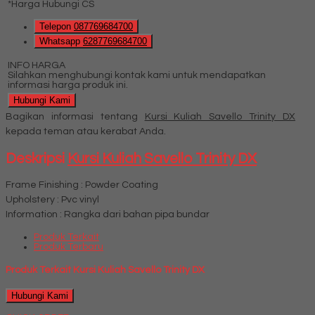
*Harga Hubungi CS
Telepon
087769684700
Whatsapp
6287769684700
INFO HARGA
Silahkan menghubungi kontak kami untuk mendapatkan
informasi harga produk ini.
Hubungi Kami
Bagikan informasi tentang
Kursi Kuliah Savello Trinity DX
kepada teman atau kerabat Anda.
Deskripsi
Kursi Kuliah Savello Trinity DX
Frame Finishing : Powder Coating
Upholstery : Pvc vinyl
Information : Rangka dari bahan pipa bundar
Produk Terkait
Produk Terbaru
Produk Terkait Kursi Kuliah Savello Trinity DX
Hubungi Kami