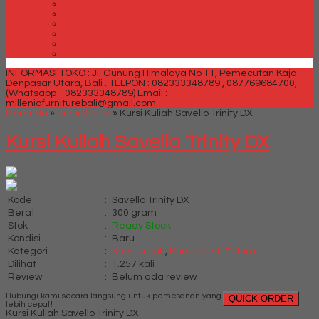
Spring bed Trendy Exeptional
Trendy Deluxe
Trendy Elegance
Trendy Golden Latex
Trendy Grand Lux
Trendy Super
INFORMASI TOKO : Jl. Gunung Himalaya No 11, Pemecutan Kaja
Denpasar Utara, Bali .
TELPON : 082333348789 , 087769684700,
(Whatsapp - 082333348789)
Email :
milleniafurniturebali@gmail.com
Beranda
»
Kursi Kuliah
»
Kursi Kuliah Savello Trinity DX
Kursi Kuliah Savello Trinity DX
Kode
:
Savello Trinity DX
Berat
:
300 gram
Stok
:
Ready Stock
Kondisi
:
Baru
Kategori
:
Kursi Kuliah
,
Kursi Kuliah Futura
Dilihat
:
1.257 kali
Review
:
Belum ada review
Hubungi kami secara langsung untuk pemesanan yang
QUICK ORDER
lebih cepat!
Kursi Kuliah Savello Trinity DX