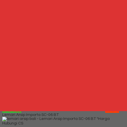
*Harga Hubungi CS
Hubungi Kami
QUICK ORDER
Whatsapp
via SMS
Kursi Kuliah Indachi DCL 06 K
*Harga Hubungi CS
Telepon
087769684700
Whatsapp
6287769684700
Lihat Detail Produk
Kursi Kuliah Indachi DCL 06 K
*Harga Hubungi CS
Mungkin Anda tertarik dengan produk terbaru kami
Hubungi Kami
QUICK ORDER
Whatsapp
via SMS
Lemari Arsip Importa SC-06 BT
*Harga
Hubungi CS