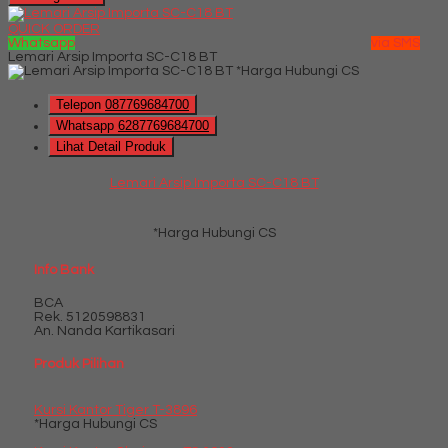
QUICK ORDER
Whatsapp
via SMS
Lemari Arsip Importa SC-C18 BT
*Harga Hubungi CS
Telepon
087769684700
Whatsapp
6287769684700
Lihat Detail Produk
Lemari Arsip Importa SC-C18 BT
*Harga Hubungi CS
Info Bank
BCA
Rek.
5120598831
An. Nanda Kartikasari
Produk Pilihan
Kursi Kantor Tiger T-3896
*Harga Hubungi CS