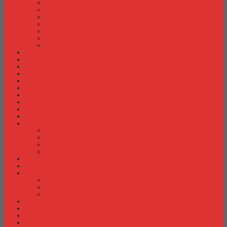
Meja Kantor Indachi
Meja Kantor Lion
Meja Kantor Lunar
Meja Kantor Modera
Meja Kantor Orbitrend
Meja Kantor Uno
Meja Kantor Vip
Meja Komputer
Meja Lipat
Meja Meeting
Meja Resepsionis
Mesin Absensi
Mesin Hitung Uang
Mesin Penghancur Kertas
Mesin Tik
Mobile File
Papan Tulis / WhiteBoard
Partisi Kantor
Partisi Kantor Donati
Partisi Kantor Indachi
Partisi Kantor Modera
Partisi Kantor Uno
Rak Sepatu
Rak Serbaguna
Rak TV
Rak TV Activ
Rak TV Expo
Rak TV Orbitrend
Ranjang Besi Expo
Ranjang Besi Orbitrend
Spring Bed Comforta
Spring bed Trendy