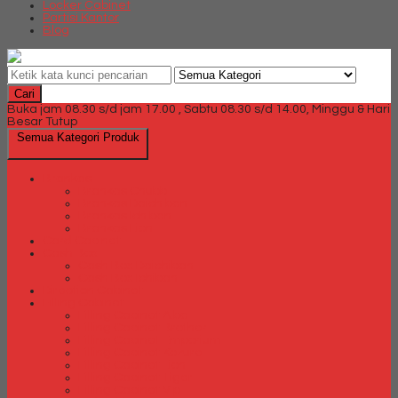
Locker Cabinet
Partisi Kantor
Blog
Cari
Buka jam 08.30 s/d jam 17.00 , Sabtu 08.30 s/d 14.00, Minggu & Hari
Besar Tutup
Semua Kategori Produk
Brankas
Brankas Chubb
Brankas Daichiban
Brankas Ichiban
Brankas Lion
Card Cabinet
Cash Box
Cash Box Daichiban
Cash Box Ichiban
Direction Cabinet
Filling Cabinet
Filling Cabinet Alba
Filling Cabinet Brother
Filling Cabinet Emporium
Filling Cabinet Kozure
Filling Cabinet Lion
Filling Cabinet Tiger
Filling Cabinet Vip