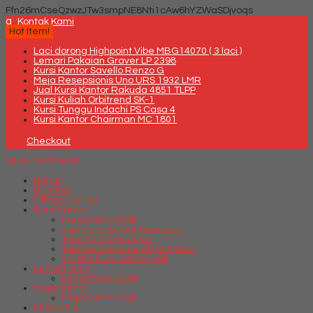
Ffn26mCseQzwzJTw3smpNE8Nti1cAw6hYZWaSDjvoqs
q
Kontak Kami
Hot Item!
Laci dorong Highpoint Vibe MBG14070 ( 3 laci )
Lemari Pakaian Graver LP 2398
Kursi Kantor Savello Renzo G
Meja Resepsionis Uno URS 1932 LMR
Jual Kursi Kantor Rakuda 4851 TLPP
Kursi Kuliah Orbitrend SK-1
Kursi Tunggu Indachi PS Casa 4
Kursi Kantor Chairman MC 1801
Checkout
MENU NAVIGASI
Home
Brankas
Filling Cabinet
Kursi Kantor
Kursi Kantor Bali
Jual Kursi Kantor Denpasar
Toko Kursi Denpasar
Toko Kursi Kantor di Denpasar
savello kursi kantor Bali
Lemari Arsip
Lemari Arsip Bali
Meja Kantor
Meja Kantor Bali
Mobile File