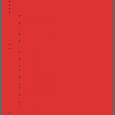
Fire Proof Cabinet
Flip Chart
Graver Furniture
Kursi Bar/ Cafe
Kursi Bar / Cafe Chairman
Kursi Bar / Cafe Subaru
Kursi Bar / Cafe Verona
Kursi Bar/ Cafe Donati
Kursi Bar/ Cafe Ergotec
Kursi Bar/ Cafe Indachi
Kursi Bar/ Cafe Savello
Kursi Bar/ Cafe Tiger
Kursi Gaming
Kursi Kantor
Kursi Kantor Ardent
Kursi Kantor Astrovis
Kursi Kantor Brother
Kursi Kantor Carrera
Kursi Kantor Chairman
Kursi Kantor Chitose
Kursi Kantor Donati
Kursi Kantor Ergotec
Kursi Kantor Importa
Kursi Kantor Indachi
Kursi Kantor Indachi Inco
Kursi Kantor Polaris
Kursi Kantor Rakuda
Kursi kantor Savello
Kursi Kantor Subaru
Kursi Kantor Tiger
Kursi Kantor Verona
Kursi Kuliah