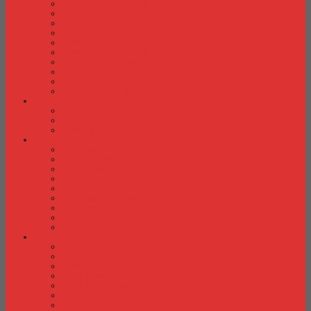
Kursi Kuliah Brother
Kursi Kuliah Chairman
Kursi Kuliah Chitose
Kursi Kuliah Donati
Kursi Kuliah Futura
Kursi Kuliah Indachi
Kursi Kuliah New Star
Kursi Kuliah Orbitrend
Kursi Kuliah Savello
Kursi Kuliah Tiger
Kursi Lipat
Kursi Lipat Chitose
Kursi Lipat Futura
Kursi Lipat New Star
Kursi Susun
Kursi Susun Chairman
Kursi Susun Chitose
Kursi Susun Donati
Kursi Susun Futura
Kursi Susun Indachi
Kursi Susun New Star
Kursi Susun Polaris
Kursi Susun Savello
Kursi Susun Tiger
Kursi Tunggu
Kursi Tunggu Chairman
Kursi Tunggu Donati
Kursi Tunggu Ichiko
Kursi Tunggu Indachi
Kursi Tunggu Savello
Kursi Tunggu Tiger
Kursi Tunggu Verona