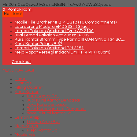
Ffn26mCseQzwzJTw3smpNE8Nti1cAw6hYZWaSDjvoqs
q
Kontak Kami
Hot Item!
Mobile File Brother MFB-4 BS18 (16 Compartments)
Laci dorong Modera EMD 3331 ( 3 laci )
Lemari Pakaian Orbitrend Type AR 2100
Jual Lemari Pakaian Activ Jazz LP 302
Kursi Kantor Stramm Type Parma III GAR SYNC T34 SC....
Kursi Kantor Polaris B 37
Lemari Pakaian Orbitrend BM 3151
Meja Rapat Persegi Indachi DMT 114 PF (180cm)
Checkout
MENU NAVIGASI
Home
Brankas
Filling Cabinet
Kursi Kantor
Kursi Kantor Bali
Jual Kursi Kantor Denpasar
Toko Kursi Denpasar
Toko Kursi Kantor di Denpasar
savello kursi kantor Bali
Lemari Arsip
Lemari Arsip Bali
Meja Kantor
Meja Kantor Bali
Mobile File