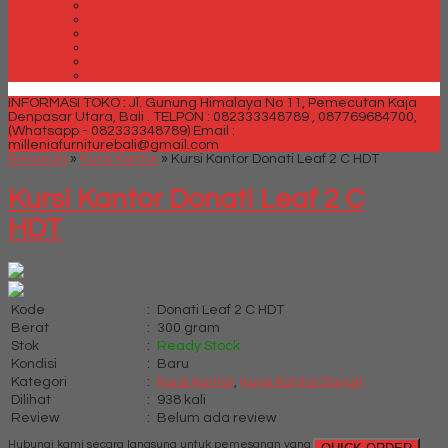
Spring bed Trendy Exeptional
Trendy Deluxe
Trendy Elegance
Trendy Golden Latex
Trendy Grand Lux
Trendy Super
INFORMASI TOKO : Jl. Gunung Himalaya No 11, Pemecutan Kaja
Denpasar Utara, Bali .
TELPON : 082333348789 , 087769684700,
(Whatsapp - 082333348789)
Email :
milleniafurniturebali@gmail.com
Beranda
»
Kursi Kantor
»
Kursi Kantor Donati Leaf 2 C HDT
Kursi Kantor Donati Leaf 2 C
HDT
Kode
:
Donati Leaf 2 C HDT
Berat
:
300 gram
Stok
:
Ready Stock
Kondisi
:
Baru
Kategori
:
Kursi Kantor
,
Kursi Kantor Donati
Dilihat
:
938 kali
Review
:
Belum ada review
Hubungi kami secara langsung untuk pemesanan yang