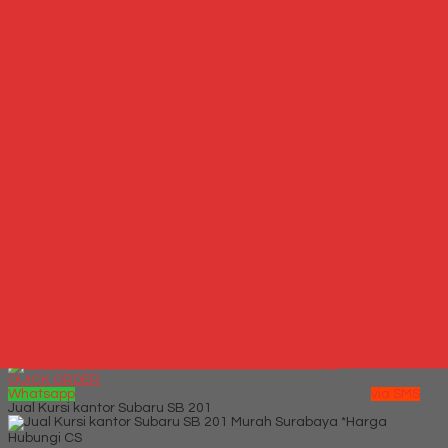
Kursi Kantor Verona KD 113 TL
*Harga Hubungi CS
Hubungi Kami
QUICK ORDER
Whatsapp
via SMS
Kursi Kantor Savello Regza HT1
*Harga Hubungi CS
Telepon
087769684700
Whatsapp
6287769684700
Lihat Detail Produk
Kursi Kantor Savello Regza HT1
*Harga Hubungi CS
Hubungi Kami
QUICK ORDER
Whatsapp
via SMS
Jual Kursi kantor Subaru SB 201
*Harga
Hubungi CS