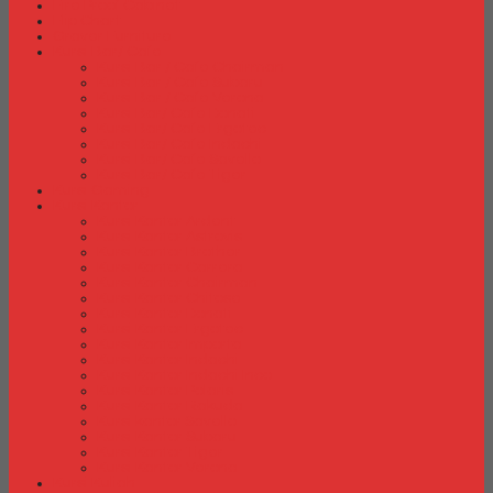
Fire Proof Cabinet
Flip Chart
Graver Furniture
Kursi Bar/ Cafe
Kursi Bar / Cafe Chairman
Kursi Bar / Cafe Subaru
Kursi Bar / Cafe Verona
Kursi Bar/ Cafe Donati
Kursi Bar/ Cafe Ergotec
Kursi Bar/ Cafe Indachi
Kursi Bar/ Cafe Savello
Kursi Bar/ Cafe Tiger
Kursi Gaming
Kursi Kantor
Kursi Kantor Ardent
Kursi Kantor Astrovis
Kursi Kantor Brother
Kursi Kantor Carrera
Kursi Kantor Chairman
Kursi Kantor Chitose
Kursi Kantor Donati
Kursi Kantor Ergotec
Kursi Kantor Importa
Kursi Kantor Indachi
Kursi Kantor Indachi Inco
Kursi Kantor Polaris
Kursi Kantor Rakuda
Kursi kantor Savello
Kursi Kantor Subaru
Kursi Kantor Tiger
Kursi Kantor Verona
Kursi Kuliah