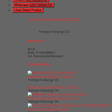
Whatsapp
6287769684700
Lihat Detail Produk
Lemari Arsip Importa SC-B3D BT
*Harga Hubungi CS
Info Bank
BCA
Rek.
5120598831
An. Nanda Kartikasari
Produk Pilihan
Kursi Kantor Indachi Civil I C....
*Harga Hubungi CS
Papan Tulis Whiteboard MF 60 x....
*Harga Hubungi CS
Filling Cabinet Emporium EFC-2
*Harga Hubungi CS
Kursi Kantor Polaris B 36