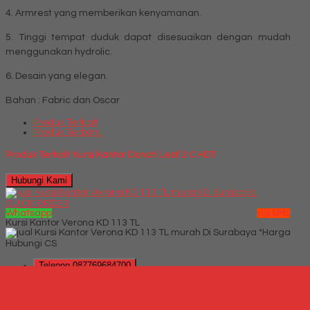
4. Armrest yang memberikan kenyamanan.
5. Tinggi tempat duduk dapat disesuaikan dengan mudah
menggunakan hydrolic.
6. Desain yang elegan.
Bahan : Fabric dan Oscar
Produk Terkait
Produk Terbaru
Produk Terkait Kursi Kantor Donati Leaf 2 C HDT
Hubungi Kami
QUICK ORDER
Whatsapp
via SMS
Kursi Kantor Verona KD 113 TL
*Harga
Hubungi CS
Telepon
087769684700
Whatsapp
6287769684700
Lihat Detail Produk