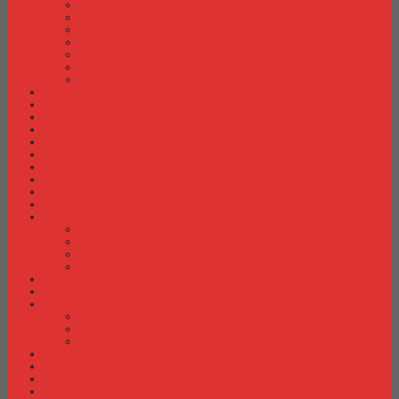
Meja Kantor Indachi
Meja Kantor Lion
Meja Kantor Lunar
Meja Kantor Modera
Meja Kantor Orbitrend
Meja Kantor Uno
Meja Kantor Vip
Meja Komputer
Meja Lipat
Meja Meeting
Meja Resepsionis
Mesin Absensi
Mesin Hitung Uang
Mesin Penghancur Kertas
Mesin Tik
Mobile File
Papan Tulis / WhiteBoard
Partisi Kantor
Partisi Kantor Donati
Partisi Kantor Indachi
Partisi Kantor Modera
Partisi Kantor Uno
Rak Sepatu
Rak Serbaguna
Rak TV
Rak TV Activ
Rak TV Expo
Rak TV Orbitrend
Ranjang Besi Expo
Ranjang Besi Orbitrend
Spring Bed Comforta
Spring bed Trendy