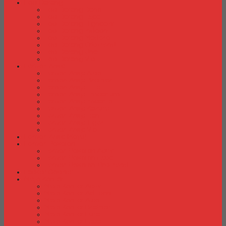
Laci Dorong
Laci Dorong Donati
Laci Dorong Expo
Laci Dorong Highpoint
Laci Dorong Indachi
Laci Dorong Modera
Laci Dorong Orbitrend
Laci Dorong Uno
Laci Dorong Vip
Lemari Arsip
Lemari Arsip Alba
Lemari Arsip Brother
Lemari Arsip Elite
Lemari Arsip Emporium
Lemari Arsip Importa
Lemari Arsip Kozure
Lemari Arsip Lion
Lemari Arsip Tiger
Lemari Arsip Vip
Lemari Arsip (Kayu)
Lemari Pakaian
Lemari Pakaian Activ
Lemari Pakaian Expo
Lemari Pakaian Orbitrend
Locker Cabinet
Meja Kantor
Meja Kantor Activ
Meja Kantor Aditech
Meja Kantor Alba
Meja Kantor Brother
Meja Kantor Euro
Meja Kantor Expo