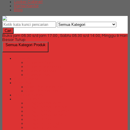
Locker Cabinet
Partisi Kantor
Blog
Cari
Buka jam 08.30 s/d jam 17.00 , Sabtu 08.30 s/d 14.00, Minggu & Hari
Besar Tutup
Semua Kategori Produk
Brankas
Brankas Chubb
Brankas Daichiban
Brankas Ichiban
Brankas Lion
Card Cabinet
Cash Box
Cash Box Daichiban
Cash Box Ichiban
Direction Cabinet
Filling Cabinet
Filling Cabinet Alba
Filling Cabinet Brother
Filling Cabinet Emporium
Filling Cabinet Kozure
Filling Cabinet Lion
Filling Cabinet Tiger
Filling Cabinet Vip