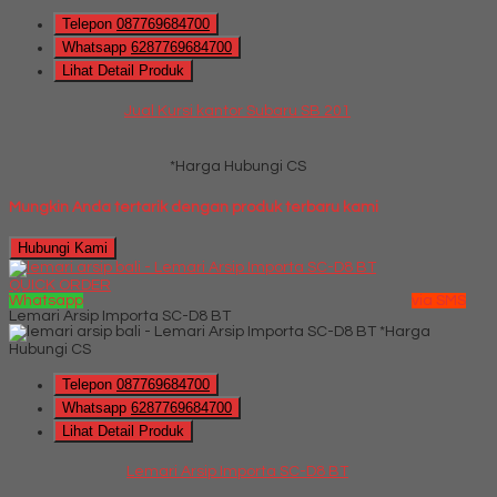
Telepon
087769684700
Whatsapp
6287769684700
Lihat Detail Produk
Jual Kursi kantor Subaru SB 201
*Harga Hubungi CS
Mungkin Anda tertarik dengan produk terbaru kami
Hubungi Kami
QUICK ORDER
Whatsapp
via SMS
Lemari Arsip Importa SC-D8 BT
*Harga
Hubungi CS
Telepon
087769684700
Whatsapp
6287769684700
Lihat Detail Produk
Lemari Arsip Importa SC-D8 BT