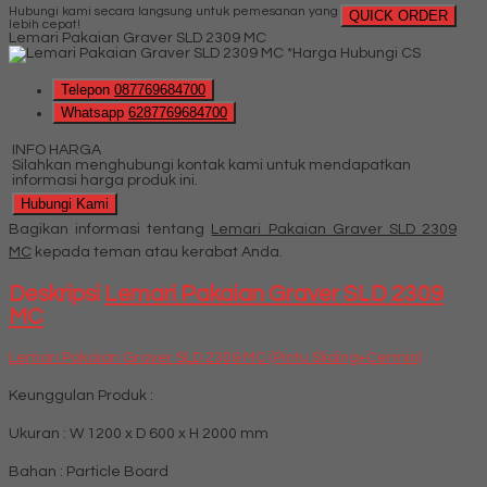
Hubungi kami secara langsung untuk pemesanan yang
QUICK ORDER
lebih cepat!
Lemari Pakaian Graver SLD 2309 MC
*Harga Hubungi CS
Telepon
087769684700
Whatsapp
6287769684700
INFO HARGA
Silahkan menghubungi kontak kami untuk mendapatkan
informasi harga produk ini.
Hubungi Kami
Bagikan informasi tentang
Lemari Pakaian Graver SLD 2309
MC
kepada teman atau kerabat Anda.
Deskripsi
Lemari Pakaian Graver SLD 2309
MC
Lemari Pakaian Graver SLD 2309 MC (Pintu Sliding+Cermin)
Keunggulan Produk :
Ukuran : W 1200 x D 600 x H 2000 mm
Bahan : Particle Board