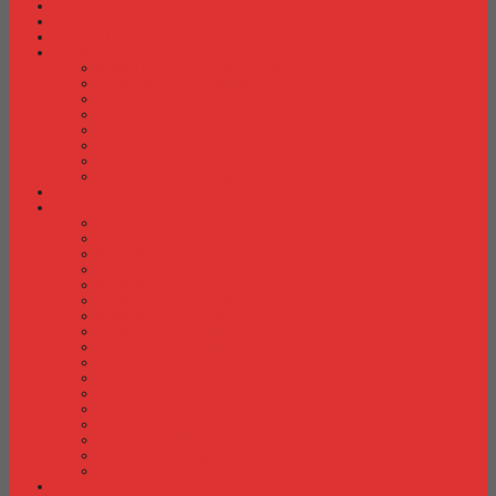
Fire Proof Cabinet
Flip Chart
Graver Furniture
Kursi Bar/ Cafe
Kursi Bar / Cafe Chairman
Kursi Bar / Cafe Subaru
Kursi Bar / Cafe Verona
Kursi Bar/ Cafe Donati
Kursi Bar/ Cafe Ergotec
Kursi Bar/ Cafe Indachi
Kursi Bar/ Cafe Savello
Kursi Bar/ Cafe Tiger
Kursi Gaming
Kursi Kantor
Kursi Kantor Ardent
Kursi Kantor Astrovis
Kursi Kantor Brother
Kursi Kantor Carrera
Kursi Kantor Chairman
Kursi Kantor Chitose
Kursi Kantor Donati
Kursi Kantor Ergotec
Kursi Kantor Importa
Kursi Kantor Indachi
Kursi Kantor Indachi Inco
Kursi Kantor Polaris
Kursi Kantor Rakuda
Kursi kantor Savello
Kursi Kantor Subaru
Kursi Kantor Tiger
Kursi Kantor Verona
Kursi Kuliah