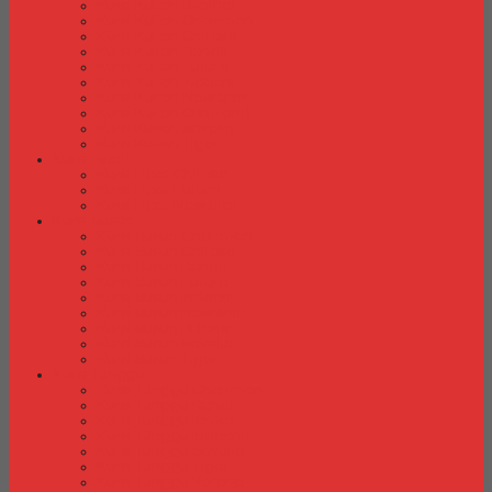
Kursi Kuliah Brother
Kursi Kuliah Chairman
Kursi Kuliah Chitose
Kursi Kuliah Donati
Kursi Kuliah Futura
Kursi Kuliah Indachi
Kursi Kuliah New Star
Kursi Kuliah Orbitrend
Kursi Kuliah Savello
Kursi Kuliah Tiger
Kursi Lipat
Kursi Lipat Chitose
Kursi Lipat Futura
Kursi Lipat New Star
Kursi Susun
Kursi Susun Chairman
Kursi Susun Chitose
Kursi Susun Donati
Kursi Susun Futura
Kursi Susun Indachi
Kursi Susun New Star
Kursi Susun Polaris
Kursi Susun Savello
Kursi Susun Tiger
Kursi Tunggu
Kursi Tunggu Chairman
Kursi Tunggu Donati
Kursi Tunggu Ichiko
Kursi Tunggu Indachi
Kursi Tunggu Savello
Kursi Tunggu Tiger
Kursi Tunggu Verona