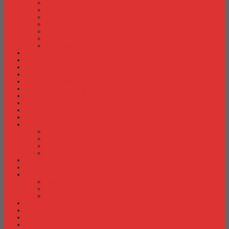
Meja Kantor Indachi
Meja Kantor Lion
Meja Kantor Lunar
Meja Kantor Modera
Meja Kantor Orbitrend
Meja Kantor Uno
Meja Kantor Vip
Meja Komputer
Meja Lipat
Meja Meeting
Meja Resepsionis
Mesin Absensi
Mesin Hitung Uang
Mesin Penghancur Kertas
Mesin Tik
Mobile File
Papan Tulis / WhiteBoard
Partisi Kantor
Partisi Kantor Donati
Partisi Kantor Indachi
Partisi Kantor Modera
Partisi Kantor Uno
Rak Sepatu
Rak Serbaguna
Rak TV
Rak TV Activ
Rak TV Expo
Rak TV Orbitrend
Ranjang Besi Expo
Ranjang Besi Orbitrend
Spring Bed Comforta
Spring bed Trendy