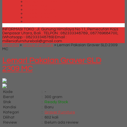
Spring bed Trendy Exeptional
Trendy Deluxe
Trendy Elegance
Trendy Golden Latex
Trendy Grand Lux
Trendy Super
INFORMASI TOKO : Jl. Gunung Himalaya No 11, Pemecutan Kaja
Denpasar Utara, Bali .
TELPON : 082333348789 , 087769684700,
(Whatsapp - 082333348789)
Email :
milleniafurniturebali@gmail.com
Beranda
»
Graver Furniture
»
Lemari Pakaian Graver SLD 2309
MC
Lemari Pakaian Graver SLD
2309 MC
Kode
:
-
Berat
:
300 gram
Stok
:
Ready Stock
Kondisi
:
Baru
Kategori
:
Graver Furniture
Dilihat
:
602 kali
Review
:
Belum ada review