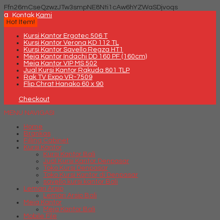
Ffn26mCseQzwzJTw3smpNE8Nti1cAw6hYZWaSDjvoqs
q
Kontak Kami
Hot Item!
Kursi Kantor Ergotec 506 T
Kursi Kantor Verona KD 112 TL
Kursi Kantor Savello Regza HT1
Meja Kantor Indachi DD 160 PF (160cm)
Meja Kantor VIP MS 502
Jual Kursi Kantor Rakuda 801 TLP
Rak TV Expo VR-7509
Flip Chrat Hanako 60 x 90
Checkout
MENU NAVIGASI
Home
Brankas
Filling Cabinet
Kursi Kantor
Kursi Kantor Bali
Jual Kursi Kantor Denpasar
Toko Kursi Denpasar
Toko Kursi Kantor di Denpasar
savello kursi kantor Bali
Lemari Arsip
Lemari Arsip Bali
Meja Kantor
Meja Kantor Bali
Mobile File