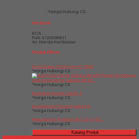
*Harga Hubungi CS
Info Bank
BCA
Rek.
5120598831
An. Nanda Kartikasari
Produk Pilihan
Kursi Susun Chairman VC 2855
*Harga Hubungi CS
Jual Kursi kantor Subaru SB 40....
*Harga Hubungi CS
Kursi Bar Donati Candy 3
*Harga Hubungi CS
Kursi kantor Donati Freda 2 N
*Harga Hubungi CS
Meja Kantor Modera DRT-2012-05....
*Harga Hubungi CS
Katalog Produk
Millenia Furniture Bali - Situs Jual Meja Kursi Kantor Termurah di