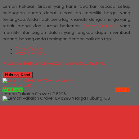
Lemari Pakaian Graver yang kami tawarkan kepada setiap
pelanggan sudah dapat dipastikan memiliki harga yang
terjangkau. Anda tidak perlu lagi khawatir dengan harga yang
terlalu mahal dan kurang berkenan.
Graver Furniture
yang
memiliki fitur bagian dalam yang lengkap dapat membuat
barang-barang anda tersimpan dengan baik dan rapi.
Produk Terkait
Produk Terbaru
Produk Terkait Lemari Pakaian Graver SLD 2309 MC
Hubungi Kami
QUICK ORDER
Whatsapp
via SMS
Lemari Pakaian Graver LP 8298
*Harga Hubungi CS
Telepon
087769684700
Whatsapp
6287769684700
Lihat Detail Produk
Lemari Pakaian Graver LP 8298