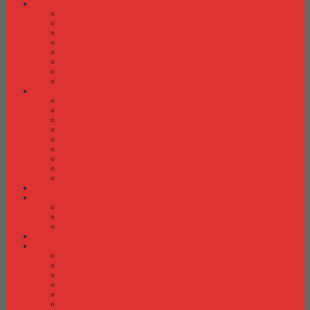
Laci Dorong
Laci Dorong Donati
Laci Dorong Expo
Laci Dorong Highpoint
Laci Dorong Indachi
Laci Dorong Modera
Laci Dorong Orbitrend
Laci Dorong Uno
Laci Dorong Vip
Lemari Arsip
Lemari Arsip Alba
Lemari Arsip Brother
Lemari Arsip Elite
Lemari Arsip Emporium
Lemari Arsip Importa
Lemari Arsip Kozure
Lemari Arsip Lion
Lemari Arsip Tiger
Lemari Arsip Vip
Lemari Arsip (Kayu)
Lemari Pakaian
Lemari Pakaian Activ
Lemari Pakaian Expo
Lemari Pakaian Orbitrend
Locker Cabinet
Meja Kantor
Meja Kantor Activ
Meja Kantor Aditech
Meja Kantor Alba
Meja Kantor Brother
Meja Kantor Euro
Meja Kantor Expo