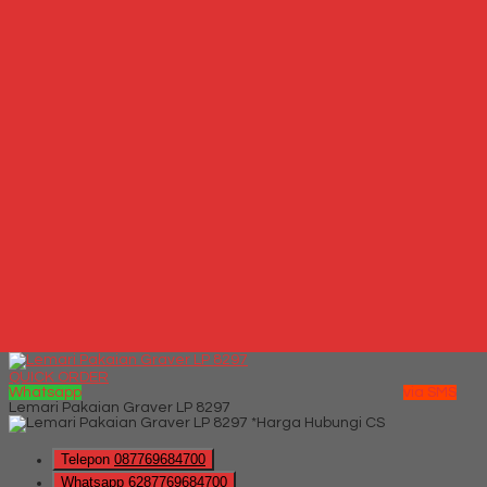
*Harga Hubungi CS
Hubungi Kami
QUICK ORDER
Whatsapp
via SMS
Meja Rias Graver MR 2325
*Harga Hubungi CS
Telepon
087769684700
Whatsapp
6287769684700
Lihat Detail Produk
Meja Rias Graver MR 2325
*Harga Hubungi CS
Hubungi Kami
QUICK ORDER
Whatsapp
via SMS
Lemari Pakaian Graver LP 8297
*Harga Hubungi CS
Telepon
087769684700
Whatsapp
6287769684700