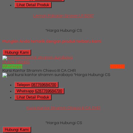
Lihat Detail Produk
Lemari Pakaian Graver LP 8297
*Harga Hubungi CS
Mungkin Anda tertarik dengan produk terbaru kami
Hubungi Kami
QUICK ORDER
Whatsapp
via SMS
Kursi Kantor Stramm Chievo III CA CHR
*Harga Hubungi CS
Telepon
087769684700
Whatsapp
6287769684700
Lihat Detail Produk
Kursi Kantor Stramm Chievo III CA CHR
*Harga Hubungi CS
Hubungi Kami