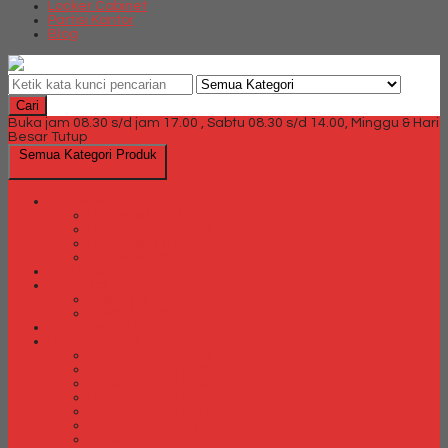
Locker Cabinet
Partisi Kantor
Blog
Cari
Buka jam 08.30 s/d jam 17.00 , Sabtu 08.30 s/d 14.00, Minggu & Hari
Besar Tutup
Semua Kategori Produk
Brankas
Brankas Chubb
Brankas Daichiban
Brankas Ichiban
Brankas Lion
Card Cabinet
Cash Box
Cash Box Daichiban
Cash Box Ichiban
Direction Cabinet
Filling Cabinet
Filling Cabinet Alba
Filling Cabinet Brother
Filling Cabinet Emporium
Filling Cabinet Kozure
Filling Cabinet Lion
Filling Cabinet Tiger
Filling Cabinet Vip