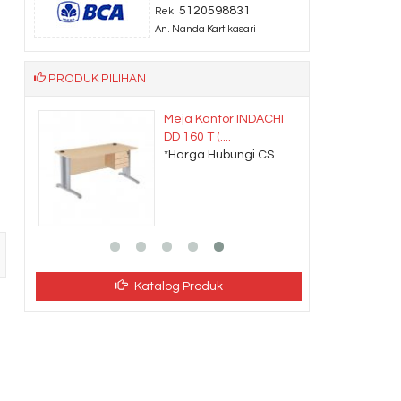
5120598831
Rek.
An. Nanda Kartikasari
PRODUK PILIHAN
Meja Kantor INDACHI
DD 160 T (....
CS
*Harga Hubungi CS
Katalog Produk