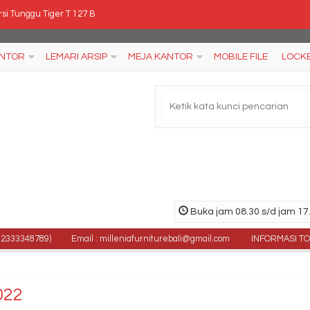
si Tunggu Tiger T 127 B
si Kantor Polaris B 36
ANTOR
LEMARI ARSIP
MEJA KANTOR
MOBILE FILE
LOCK
ja Kantor Euro DST 1050
ja Kantor Aditech S 575 M
ja Kantor Uno Modern 7066 N
si Kantor Indachi Cyber I AL
si Kantor Indachi D 238 H
Buka jam 08.30 s/d jam 17.
l Kursi Tunggu ICHIKO IC 904 AT (Oscar/Fabric)
3348789)
Email : milleniafurniturebali@gmail.com
INFORMASI TOKO : Jl
022