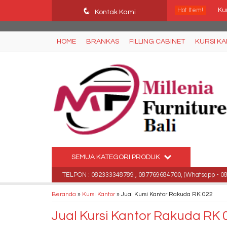
Ffn26mCseQzwzJTw3smpNE8Nti1cAw6hYZWaSDjvoqs
q
Hot Item!
Kur
Kontak Kami
Kur
HOME
BRANKAS
FILLING CABINET
KURSI K
Me
Me
Me
Kur
Kur
SEMUA KATEGORI PRODUK
Jua
ara, Bali .
TELPON : 082333348789 , 087769684700, (Whatsapp - 08233
Beranda
»
Kursi Kantor
»
Jual Kursi Kantor Rakuda RK 022
Jual Kursi Kantor Rakuda RK 