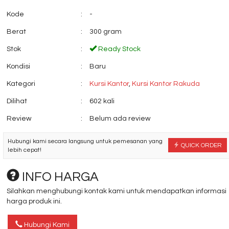
Kode
:
-
Berat
:
300 gram
Stok
:
Ready Stock
Kondisi
:
Baru
Kursi Kantor Indachi
Jual Kursi Tunggu
Inco Alce
ICHIKO Victo....
Kategori
:
Kursi Kantor
,
Kursi Kantor Rakuda
*Harga Hubungi CS
*Harga Hubungi 
Dilihat
:
602 kali
Review
:
Belum ada review
Hubungi kami secara langsung untuk pemesanan yang
QUICK ORDER
lebih cepat!
INFO HARGA
Silahkan menghubungi kontak kami untuk mendapatkan informasi
harga produk ini.
Hubungi Kami