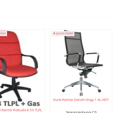
RDER
QUICK ORDER
Kursi Kantor Donati Origy 1 AL HDT
si Kantor Rakuda E 53 TLPL
*Harga Hubungi CS