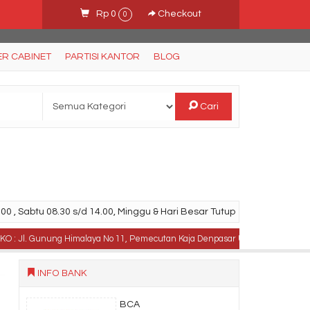
Rp 0
Checkout
0
ER CABINET
PARTISI KANTOR
BLOG
Cari
00 , Sabtu 08.30 s/d 14.00, Minggu & Hari Besar Tutup
. Gunung Himalaya No 11, Pemecutan Kaja Denpasar Utara, Bali .
TELPON
INFO BANK
BCA