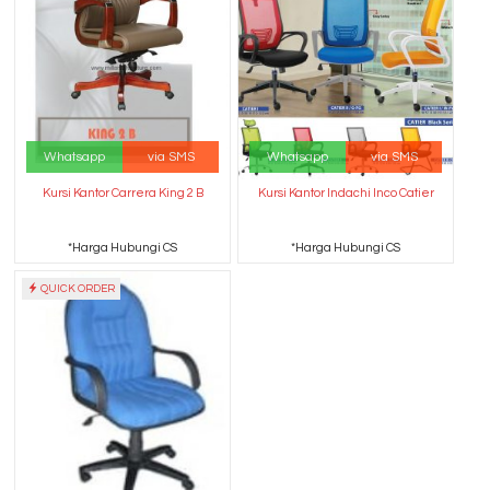
Whatsapp
via SMS
Whatsapp
via SMS
Kursi Kantor Carrera King 2 B
Kursi Kantor Indachi Inco Catier
*Harga Hubungi CS
*Harga Hubungi CS
QUICK ORDER