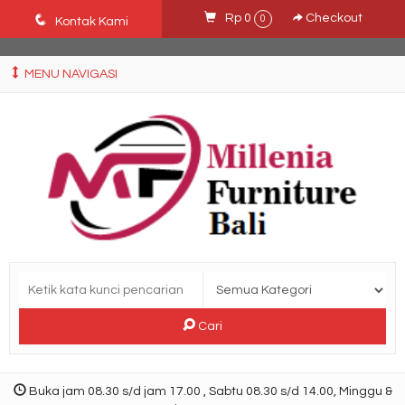
Ffn26mCseQzwzJTw3smpNE8Nti1cAw6hYZWaSDjvoqs
q
Rp 0
Checkout
0
Kontak Kami
MENU NAVIGASI
Cari
Buka jam 08.30 s/d jam 17.00 , Sabtu 08.30 s/d 14.00, Minggu &