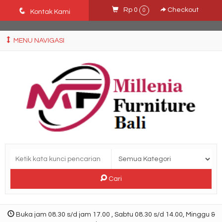
Ffn26mCseQzwzJTw3smpNE8Nti1cAw6hYZWaSDjvoqs
q
Rp 0
Checkout
0
Kontak Kami
MENU NAVIGASI
Cari
Buka jam 08.30 s/d jam 17.00 , Sabtu 08.30 s/d 14.00, Minggu &