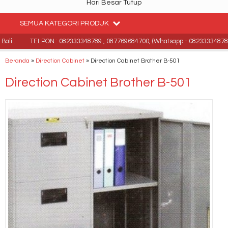
Hari Besar Tutup
SEMUA KATEGORI PRODUK
i .
TELPON : 082333348789 , 087769684700, (Whatsapp - 082333348789)
Beranda
»
Direction Cabinet
»
Direction Cabinet Brother B-501
Direction Cabinet Brother B-501