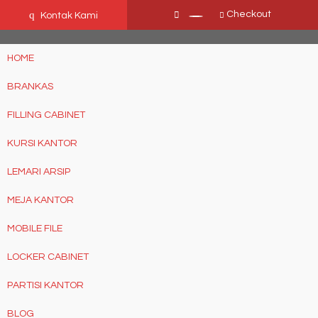
Ffn26mCseQzwzJTw3smpNE8Nti1cAw6hYZWaSDjvoqs
q
Checkout
Kontak Kami
HOME
BRANKAS
FILLING CABINET
KURSI KANTOR
LEMARI ARSIP
MEJA KANTOR
MOBILE FILE
LOCKER CABINET
PARTISI KANTOR
BLOG