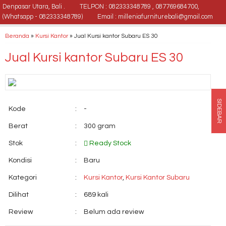
Denpasar Utara, Bali .
TELPON : 082333348789 , 087769684700,
(Whatsapp - 082333348789)
Email : milleniafurniturebali@gmail.com
Beranda
»
Kursi Kantor
»
Jual Kursi kantor Subaru ES 30
Jual Kursi kantor Subaru ES 30
SIDEBAR
Kode
:
-
Berat
:
300 gram
Stok
:
Ready Stock
Kondisi
:
Baru
Kategori
:
Kursi Kantor
,
Kursi Kantor Subaru
Dilihat
:
689 kali
Review
:
Belum ada review