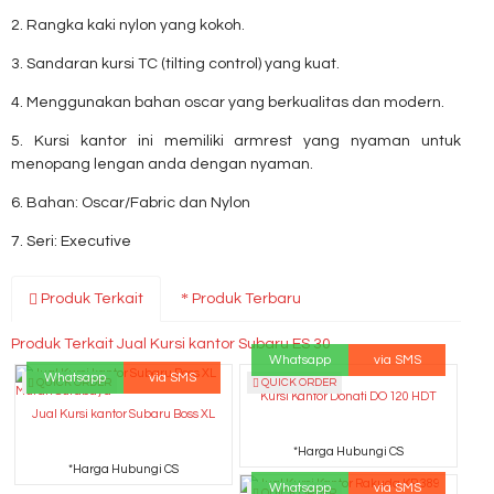
2. Rangka kaki nylon yang kokoh.
3. Sandaran kursi TC (tilting control) yang kuat.
4. Menggunakan bahan oscar yang berkualitas dan modern.
5. Kursi kantor ini memiliki armrest yang nyaman untuk
menopang lengan anda dengan nyaman.
6. Bahan: Oscar/Fabric dan Nylon
7. Seri: Executive
Produk Terkait
Produk Terbaru
Produk Terkait Jual Kursi kantor Subaru ES 30
Whatsapp
via SMS
Whatsapp
via SMS
QUICK ORDER
QUICK ORDER
Kursi Kantor Donati DO 120 HDT
Jual Kursi kantor Subaru Boss XL
*Harga Hubungi CS
*Harga Hubungi CS
Whatsapp
via SMS
QUICK ORDER