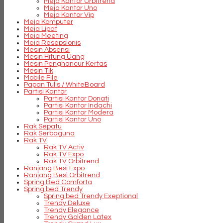
Meja Kantor Orbitrend
Meja Kantor Uno
Meja Kantor Vip
Meja Komputer
Meja Lipat
Meja Meeting
Meja Resepsionis
Mesin Absensi
Mesin Hitung Uang
Mesin Penghancur Kertas
Mesin Tik
Mobile File
Papan Tulis / WhiteBoard
Partisi Kantor
Partisi Kantor Donati
Partisi Kantor Indachi
Partisi Kantor Modera
Partisi Kantor Uno
Rak Sepatu
Rak Serbaguna
Rak TV
Rak TV Activ
Rak TV Expo
Rak TV Orbitrend
Ranjang Besi Expo
Ranjang Besi Orbitrend
Spring Bed Comforta
Spring bed Trendy
Spring bed Trendy Exeptional
Trendy Deluxe
Trendy Elegance
Trendy Golden Latex