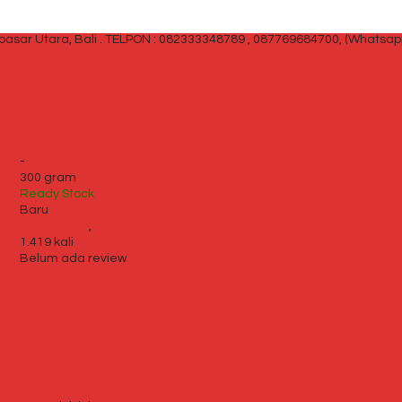
sar Utara, Bali .
TELPON : 082333348789 , 087769684700, (Whatsap
-
300 gram
Ready Stock
Baru
Kursi Kantor
,
Kursi Kantor Polaris
1.419 kali
Belum ada review