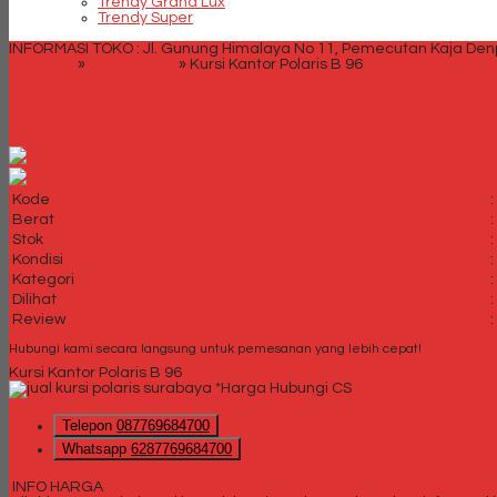
Trendy Grand Lux
Trendy Super
INFORMASI TOKO : Jl. Gunung Himalaya No 11, Pemecutan Kaja Denpa
Beranda
»
Kursi Kantor
»
Kursi Kantor Polaris B 96
Kursi Kantor Polaris B 96
Kode
:
Berat
:
Stok
:
Kondisi
:
Kategori
:
Dilihat
:
Review
:
Hubungi kami secara langsung untuk pemesanan yang lebih cepat!
Kursi Kantor Polaris B 96
*Harga Hubungi CS
Telepon
087769684700
Whatsapp
6287769684700
INFO HARGA