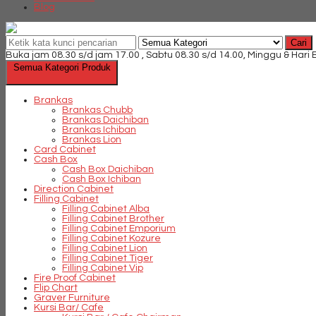
Blog
Cari
Buka jam 08.30 s/d jam 17.00 , Sabtu 08.30 s/d 14.00, Minggu & Hari
Semua Kategori Produk
Brankas
Brankas Chubb
Brankas Daichiban
Brankas Ichiban
Brankas Lion
Card Cabinet
Cash Box
Cash Box Daichiban
Cash Box Ichiban
Direction Cabinet
Filling Cabinet
Filling Cabinet Alba
Filling Cabinet Brother
Filling Cabinet Emporium
Filling Cabinet Kozure
Filling Cabinet Lion
Filling Cabinet Tiger
Filling Cabinet Vip
Fire Proof Cabinet
Flip Chart
Graver Furniture
Kursi Bar/ Cafe