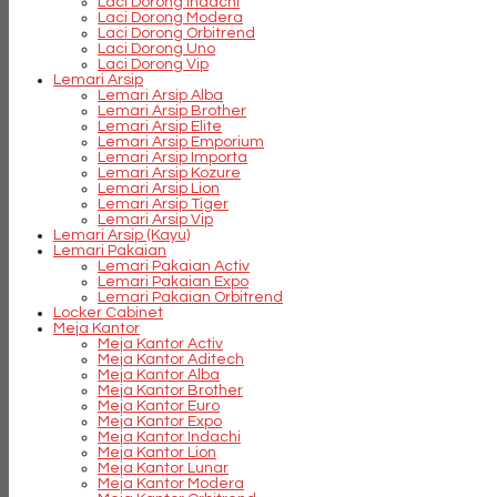
Laci Dorong Indachi
Laci Dorong Modera
Laci Dorong Orbitrend
Laci Dorong Uno
Laci Dorong Vip
Lemari Arsip
Lemari Arsip Alba
Lemari Arsip Brother
Lemari Arsip Elite
Lemari Arsip Emporium
Lemari Arsip Importa
Lemari Arsip Kozure
Lemari Arsip Lion
Lemari Arsip Tiger
Lemari Arsip Vip
Lemari Arsip (Kayu)
Lemari Pakaian
Lemari Pakaian Activ
Lemari Pakaian Expo
Lemari Pakaian Orbitrend
Locker Cabinet
Meja Kantor
Meja Kantor Activ
Meja Kantor Aditech
Meja Kantor Alba
Meja Kantor Brother
Meja Kantor Euro
Meja Kantor Expo
Meja Kantor Indachi
Meja Kantor Lion
Meja Kantor Lunar
Meja Kantor Modera