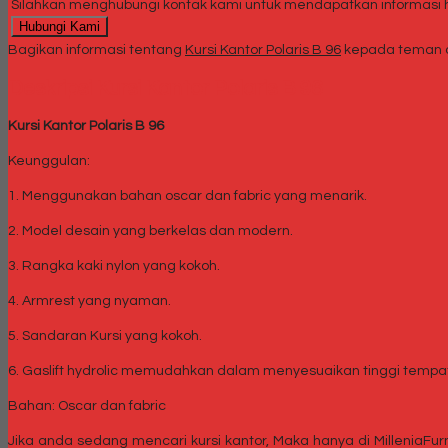
Silahkan menghubungi kontak kami untuk mendapatkan informasi ha
Hubungi Kami
Bagikan informasi tentang
Kursi Kantor Polaris B 96
kepada teman a
Deskripsi
Kursi Kantor Polaris B 96
Kursi Kantor Polaris B 96
Keunggulan:
1. Menggunakan bahan oscar dan fabric yang menarik.
2. Model desain yang berkelas dan modern.
3. Rangka kaki nylon yang kokoh.
4. Armrest yang nyaman.
5. Sandaran Kursi yang kokoh.
6. Gaslift hydrolic memudahkan dalam menyesuaikan tinggi tempa
Bahan: Oscar dan fabric
Jika anda sedang mencari kursi kantor, Maka hanya di MilleniaFu