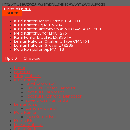
Ffn26mCseQzwzJTw3smpNE8Nti1cAw6hYZWaSDjvoqs
q
Kontak Kami
Hot Item!
Kursi Kantor Donati Frame 1 AL HDT
Kursi Kantor Tiger T-98 HA
Kursi Kantor Stramm Chievo III GAR TAS2 BMET
Meja Kantor Lunar LMK 1275
Kursi kantor Ergotec LX 958 TR
Lemari Pakaian Orbitrend Type CM 3151
Lemari Pakaian Graver LP 8295
Meja Komputer Vip MV 116
Rp 0
0
Checkout
Home
Brankas
Filling Cabinet
Kursi Kantor
Kursi Kantor Bali
Jual Kursi Kantor Denpasar
Toko Kursi Denpasar
Toko Kursi Kantor di Denpasar
savello kursi kantor Bali
Lemari Arsip
Lemari Arsip Bali
Meja Kantor
Meja Kantor Bali
Mobile File
Locker Cabinet
Partisi Kantor