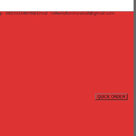
p - 082333348789)
Email : milleniafurniturebali@gmail.com
QUICK ORDER