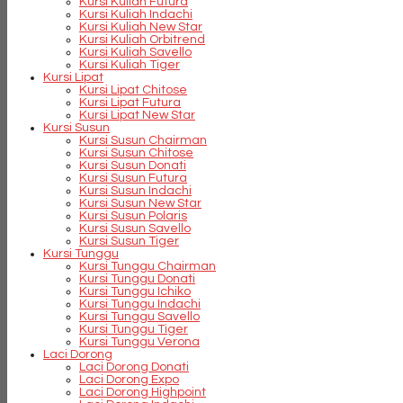
Kursi Kuliah Futura
Kursi Kuliah Indachi
Kursi Kuliah New Star
Kursi Kuliah Orbitrend
Kursi Kuliah Savello
Kursi Kuliah Tiger
Kursi Lipat
Kursi Lipat Chitose
Kursi Lipat Futura
Kursi Lipat New Star
Kursi Susun
Kursi Susun Chairman
Kursi Susun Chitose
Kursi Susun Donati
Kursi Susun Futura
Kursi Susun Indachi
Kursi Susun New Star
Kursi Susun Polaris
Kursi Susun Savello
Kursi Susun Tiger
Kursi Tunggu
Kursi Tunggu Chairman
Kursi Tunggu Donati
Kursi Tunggu Ichiko
Kursi Tunggu Indachi
Kursi Tunggu Savello
Kursi Tunggu Tiger
Kursi Tunggu Verona
Laci Dorong
Laci Dorong Donati
Laci Dorong Expo
Laci Dorong Highpoint