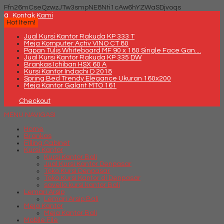
Ffn26mCseQzwzJTw3smpNE8Nti1cAw6hYZWaSDjvoqs
q
Kontak Kami
Hot Item!
Jual Kursi Kantor Rakuda KP 333 T
Meja Komputer Activ VINO CT 80
Papan Tulis Whiteboard MF 90 x 180 Single Face Gan....
Jual Kursi Kantor Rakuda KP 335 DW
Brankas Ichiban HSX 60 A
Kursi Kantor Indachi D 2018
Spring Bed Trendy Elegance Ukuran 160x200
Meja Kantor Galant MTO 161
Checkout
MENU NAVIGASI
Home
Brankas
Filling Cabinet
Kursi Kantor
Kursi Kantor Bali
Jual Kursi Kantor Denpasar
Toko Kursi Denpasar
Toko Kursi Kantor di Denpasar
savello kursi kantor Bali
Lemari Arsip
Lemari Arsip Bali
Meja Kantor
Meja Kantor Bali
Mobile File