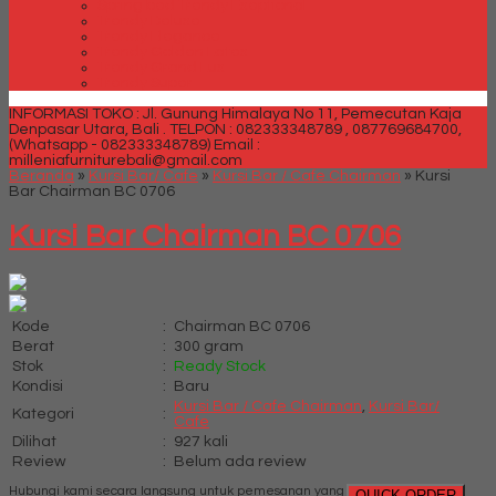
Spring bed Trendy Exeptional
Trendy Deluxe
Trendy Elegance
Trendy Golden Latex
Trendy Grand Lux
Trendy Super
INFORMASI TOKO : Jl. Gunung Himalaya No 11, Pemecutan Kaja
Denpasar Utara, Bali .
TELPON : 082333348789 , 087769684700,
(Whatsapp - 082333348789)
Email :
milleniafurniturebali@gmail.com
Beranda
»
Kursi Bar/ Cafe
»
Kursi Bar / Cafe Chairman
»
Kursi
Bar Chairman BC 0706
Kursi Bar Chairman BC 0706
Kode
:
Chairman BC 0706
Berat
:
300 gram
Stok
:
Ready Stock
Kondisi
:
Baru
Kursi Bar / Cafe Chairman
,
Kursi Bar/
Kategori
:
Cafe
Dilihat
:
927 kali
Review
:
Belum ada review
Hubungi kami secara langsung untuk pemesanan yang
QUICK ORDER