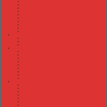
Kursi Kuliah Brother
Kursi Kuliah Chairman
Kursi Kuliah Chitose
Kursi Kuliah Donati
Kursi Kuliah Futura
Kursi Kuliah Indachi
Kursi Kuliah New Star
Kursi Kuliah Orbitrend
Kursi Kuliah Savello
Kursi Kuliah Tiger
Kursi Lipat
Kursi Lipat Chitose
Kursi Lipat Futura
Kursi Lipat New Star
Kursi Susun
Kursi Susun Chairman
Kursi Susun Chitose
Kursi Susun Donati
Kursi Susun Futura
Kursi Susun Indachi
Kursi Susun New Star
Kursi Susun Polaris
Kursi Susun Savello
Kursi Susun Tiger
Kursi Tunggu
Kursi Tunggu Chairman
Kursi Tunggu Donati
Kursi Tunggu Ichiko
Kursi Tunggu Indachi
Kursi Tunggu Savello
Kursi Tunggu Tiger
Kursi Tunggu Verona