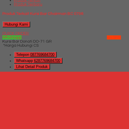
Produk Terkait
Produk Terbaru
Produk Terkait Kursi Bar Chairman BC 0706
Hubungi Kami
QUICK ORDER
Whatsapp
via SMS
Kursi Bar Donati DO-71 GR
*Harga Hubungi CS
Telepon
087769684700
Whatsapp
6287769684700
Lihat Detail Produk
Kursi Bar Donati DO-71 GR
*Harga Hubungi CS
Hubungi Kami
QUICK ORDER
Whatsapp
via SMS
Jual Kursi bar Subaru SB 305
*Harga
Hubungi CS