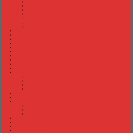
Meja Kantor Indachi
Meja Kantor Lion
Meja Kantor Lunar
Meja Kantor Modera
Meja Kantor Orbitrend
Meja Kantor Uno
Meja Kantor Vip
Meja Komputer
Meja Lipat
Meja Meeting
Meja Resepsionis
Mesin Absensi
Mesin Hitung Uang
Mesin Penghancur Kertas
Mesin Tik
Mobile File
Papan Tulis / WhiteBoard
Partisi Kantor
Partisi Kantor Donati
Partisi Kantor Indachi
Partisi Kantor Modera
Partisi Kantor Uno
Rak Sepatu
Rak Serbaguna
Rak TV
Rak TV Activ
Rak TV Expo
Rak TV Orbitrend
Ranjang Besi Expo
Ranjang Besi Orbitrend
Spring Bed Comforta
Spring bed Trendy