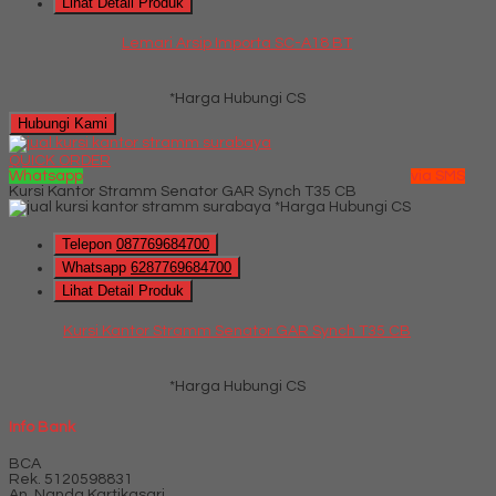
Lihat Detail Produk
Lemari Arsip Importa SC-A18 BT
*Harga Hubungi CS
Hubungi Kami
QUICK ORDER
Whatsapp
via SMS
Kursi Kantor Stramm Senator GAR Synch T35 CB
*Harga Hubungi CS
Telepon
087769684700
Whatsapp
6287769684700
Lihat Detail Produk
Kursi Kantor Stramm Senator GAR Synch T35 CB
*Harga Hubungi CS
Info Bank
BCA
Rek.
5120598831
An. Nanda Kartikasari