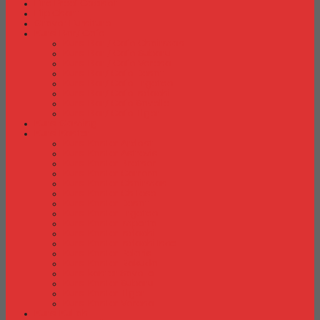
Fire Proof Cabinet
Flip Chart
Graver Furniture
Kursi Bar/ Cafe
Kursi Bar / Cafe Chairman
Kursi Bar / Cafe Subaru
Kursi Bar / Cafe Verona
Kursi Bar/ Cafe Donati
Kursi Bar/ Cafe Ergotec
Kursi Bar/ Cafe Indachi
Kursi Bar/ Cafe Savello
Kursi Bar/ Cafe Tiger
Kursi Gaming
Kursi Kantor
Kursi Kantor Ardent
Kursi Kantor Astrovis
Kursi Kantor Brother
Kursi Kantor Carrera
Kursi Kantor Chairman
Kursi Kantor Chitose
Kursi Kantor Donati
Kursi Kantor Ergotec
Kursi Kantor Importa
Kursi Kantor Indachi
Kursi Kantor Indachi Inco
Kursi Kantor Polaris
Kursi Kantor Rakuda
Kursi kantor Savello
Kursi Kantor Subaru
Kursi Kantor Tiger
Kursi Kantor Verona
Kursi Kuliah