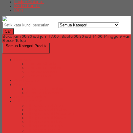
Locker Cabinet
Partisi Kantor
Blog
Cari
Buka jam 08.30 s/d jam 17.00 , Sabtu 08.30 s/d 14.00, Minggu & Hari
Besar Tutup
Semua Kategori Produk
Brankas
Brankas Chubb
Brankas Daichiban
Brankas Ichiban
Brankas Lion
Card Cabinet
Cash Box
Cash Box Daichiban
Cash Box Ichiban
Direction Cabinet
Filling Cabinet
Filling Cabinet Alba
Filling Cabinet Brother
Filling Cabinet Emporium
Filling Cabinet Kozure
Filling Cabinet Lion
Filling Cabinet Tiger
Filling Cabinet Vip