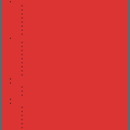
Laci Dorong
Laci Dorong Donati
Laci Dorong Expo
Laci Dorong Highpoint
Laci Dorong Indachi
Laci Dorong Modera
Laci Dorong Orbitrend
Laci Dorong Uno
Laci Dorong Vip
Lemari Arsip
Lemari Arsip Alba
Lemari Arsip Brother
Lemari Arsip Elite
Lemari Arsip Emporium
Lemari Arsip Importa
Lemari Arsip Kozure
Lemari Arsip Lion
Lemari Arsip Tiger
Lemari Arsip Vip
Lemari Arsip (Kayu)
Lemari Pakaian
Lemari Pakaian Activ
Lemari Pakaian Expo
Lemari Pakaian Orbitrend
Locker Cabinet
Meja Kantor
Meja Kantor Activ
Meja Kantor Aditech
Meja Kantor Alba
Meja Kantor Brother
Meja Kantor Euro
Meja Kantor Expo