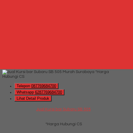
Telepon
087769684700
Whatsapp
6287769684700
Lihat Detail Produk
Jual Kursi bar Subaru SB 305
*Harga Hubungi CS
Hubungi Kami
QUICK ORDER
Whatsapp
via SMS
Jual Kursi bar Subaru SB 505
*Harga
Hubungi CS
Telepon
087769684700
Whatsapp
6287769684700
Lihat Detail Produk
Jual Kursi bar Subaru SB 505
*Harga Hubungi CS