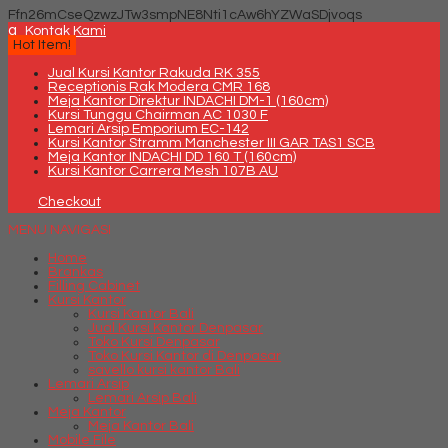
Ffn26mCseQzwzJTw3smpNE8Nti1cAw6hYZWaSDjvoqs
q
Kontak Kami
Hot Item!
Jual Kursi Kantor Rakuda RK 355
Receptionis Rak Modera CMR 168
Meja Kantor Direktur INDACHI DM-1 (160cm)
Kursi Tunggu Chairman AC 1030 F
Lemari Arsip Emporium EC-142
Kursi Kantor Stramm Manchester III GAR TAS1 SCB
Meja Kantor INDACHI DD 160 T (160cm)
Kursi Kantor Carrera Mesh 107B AU
Checkout
MENU NAVIGASI
Home
Brankas
Filling Cabinet
Kursi Kantor
Kursi Kantor Bali
Jual Kursi Kantor Denpasar
Toko Kursi Denpasar
Toko Kursi Kantor di Denpasar
savello kursi kantor Bali
Lemari Arsip
Lemari Arsip Bali
Meja Kantor
Meja Kantor Bali
Mobile File