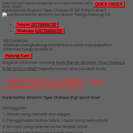
Hubungi kami secara langsung untuk pemesanan yang
QUICK ORDER
lebih cepat!
Kursi Kantor Stramm Type Chelsea III GR SYNCH BNET
*Harga Hubungi CS
Telepon
087769684700
Whatsapp
6287769684700
INFO HARGA
Silahkan menghubungi kontak kami untuk mendapatkan
informasi harga produk ini.
Hubungi Kami
Bagikan informasi tentang
Kursi Kantor Stramm Type Chelsea
III GR SYNCH BNET
kepada teman atau kerabat Anda.
Deskripsi
Kursi Kantor Stramm Type
Chelsea III GR SYNCH BNET
Kursi Kantor Stramm Type Chelsea III gr synch bnet
Keunggulan:
1. Desain yang menarik dan elegan.
2. Menggunakan bahan fabric / oscar yang berkualitas.
3. Armrest yang nyaman untuk lengan anda.