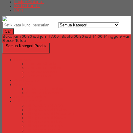
Locker Cabinet
Partisi Kantor
Blog
Cari
Buka jam 08.30 s/d jam 17.00 , Sabtu 08.30 s/d 14.00, Minggu & Hari
Besar Tutup
Semua Kategori Produk
Brankas
Brankas Chubb
Brankas Daichiban
Brankas Ichiban
Brankas Lion
Card Cabinet
Cash Box
Cash Box Daichiban
Cash Box Ichiban
Direction Cabinet
Filling Cabinet
Filling Cabinet Alba
Filling Cabinet Brother
Filling Cabinet Emporium
Filling Cabinet Kozure
Filling Cabinet Lion
Filling Cabinet Tiger
Filling Cabinet Vip