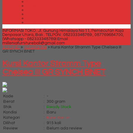
Spring bed Trendy Exeptional
Trendy Deluxe
Trendy Elegance
Trendy Golden Latex
Trendy Grand Lux
Trendy Super
INFORMASI TOKO : Jl. Gunung Himalaya No 11, Pemecutan Kaja
Denpasar Utara, Bali .
TELPON : 082333348789 , 087769684700,
(Whatsapp - 082333348789)
Email :
milleniafurniturebali@gmail.com
Beranda
»
Kursi Kantor
»
Kursi Kantor Stramm Type Chelsea III
GR SYNCH BNET
Kursi Kantor Stramm Type
Chelsea III GR SYNCH BNET
Kode
:
-
Berat
:
300 gram
Stok
:
Ready Stock
Kondisi
:
Baru
Kategori
:
Kursi Kantor
Dilihat
:
915 kali
Review
:
Belum ada review