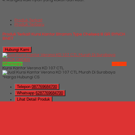
4. Rangka kaki nylon yang kokoh dan kuat.
Produk Terkait
Produk Terbaru
Produk Terkait Kursi Kantor Stramm Type Chelsea III GR SYNCH
BNET
Hubungi Kami
QUICK ORDER
Whatsapp
via SMS
Kursi Kantor Verona KD 107 CTL
*Harga Hubungi CS
Telepon
087769684700
Whatsapp
6287769684700
Lihat Detail Produk
Kursi Kantor Verona KD 107 CTL
*Harga Hubungi CS
Hubungi Kami