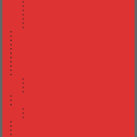
Meja Kantor Indachi
Meja Kantor Lion
Meja Kantor Lunar
Meja Kantor Modera
Meja Kantor Orbitrend
Meja Kantor Uno
Meja Kantor Vip
Meja Komputer
Meja Lipat
Meja Meeting
Meja Resepsionis
Mesin Absensi
Mesin Hitung Uang
Mesin Penghancur Kertas
Mesin Tik
Mobile File
Papan Tulis / WhiteBoard
Partisi Kantor
Partisi Kantor Donati
Partisi Kantor Indachi
Partisi Kantor Modera
Partisi Kantor Uno
Rak Sepatu
Rak Serbaguna
Rak TV
Rak TV Activ
Rak TV Expo
Rak TV Orbitrend
Ranjang Besi Expo
Ranjang Besi Orbitrend
Spring Bed Comforta
Spring bed Trendy