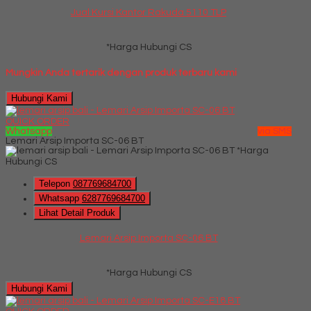
Jual Kursi Kantor Rakuda 5110 TLP
*Harga Hubungi CS
Mungkin Anda tertarik dengan produk terbaru kami
Hubungi Kami
QUICK ORDER
Whatsapp
via SMS
Lemari Arsip Importa SC-06 BT
*Harga
Hubungi CS
Telepon
087769684700
Whatsapp
6287769684700
Lihat Detail Produk
Lemari Arsip Importa SC-06 BT
*Harga Hubungi CS
Hubungi Kami