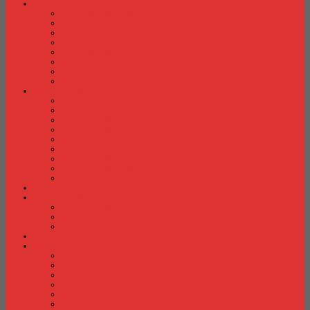
Laci Dorong
Laci Dorong Donati
Laci Dorong Expo
Laci Dorong Highpoint
Laci Dorong Indachi
Laci Dorong Modera
Laci Dorong Orbitrend
Laci Dorong Uno
Laci Dorong Vip
Lemari Arsip
Lemari Arsip Alba
Lemari Arsip Brother
Lemari Arsip Elite
Lemari Arsip Emporium
Lemari Arsip Importa
Lemari Arsip Kozure
Lemari Arsip Lion
Lemari Arsip Tiger
Lemari Arsip Vip
Lemari Arsip (Kayu)
Lemari Pakaian
Lemari Pakaian Activ
Lemari Pakaian Expo
Lemari Pakaian Orbitrend
Locker Cabinet
Meja Kantor
Meja Kantor Activ
Meja Kantor Aditech
Meja Kantor Alba
Meja Kantor Brother
Meja Kantor Euro
Meja Kantor Expo