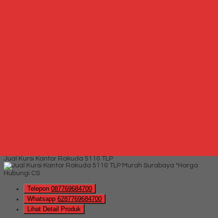
QUICK ORDER
Whatsapp
via SMS
Kursi Kantor Verona KD 112 TL
*Harga Hubungi CS
Telepon
087769684700
Whatsapp
6287769684700
Lihat Detail Produk
Kursi Kantor Verona KD 112 TL
*Harga Hubungi CS
Hubungi Kami
QUICK ORDER
Whatsapp
via SMS
Jual Kursi Kantor Rakuda 5110 TLP
*Harga
Hubungi CS
Telepon
087769684700
Whatsapp
6287769684700
Lihat Detail Produk