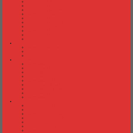
Kursi Kuliah Brother
Kursi Kuliah Chairman
Kursi Kuliah Chitose
Kursi Kuliah Donati
Kursi Kuliah Futura
Kursi Kuliah Indachi
Kursi Kuliah New Star
Kursi Kuliah Orbitrend
Kursi Kuliah Savello
Kursi Kuliah Tiger
Kursi Lipat
Kursi Lipat Chitose
Kursi Lipat Futura
Kursi Lipat New Star
Kursi Susun
Kursi Susun Chairman
Kursi Susun Chitose
Kursi Susun Donati
Kursi Susun Futura
Kursi Susun Indachi
Kursi Susun New Star
Kursi Susun Polaris
Kursi Susun Savello
Kursi Susun Tiger
Kursi Tunggu
Kursi Tunggu Chairman
Kursi Tunggu Donati
Kursi Tunggu Ichiko
Kursi Tunggu Indachi
Kursi Tunggu Savello
Kursi Tunggu Tiger
Kursi Tunggu Verona