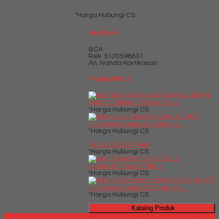
*Harga Hubungi CS
Info Bank
BCA
Rek.
5120598831
An. Nanda Kartikasari
Produk Pilihan
Rak TV Orbitrend Type Texas
*Harga Hubungi CS
Kursi Kantor Indachi Vitage I ....
*Harga Hubungi CS
Fire Proof Lion 744A
*Harga Hubungi CS
Locker Brother B 706-3
*Harga Hubungi CS
Kursi Kantor Indachi Cyan I AL....
*Harga Hubungi CS
Katalog Produk
Millenia Furniture Bali - Situs Jual Meja Kursi Kantor Termurah di