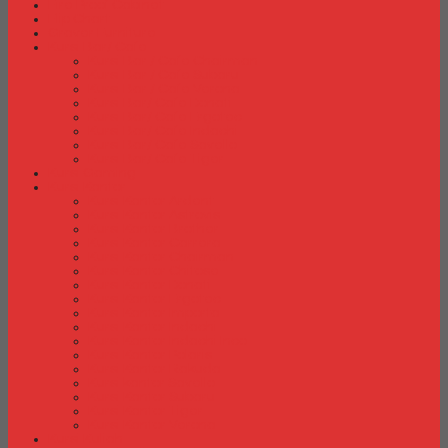
Fire Proof Cabinet
Flip Chart
Graver Furniture
Kursi Bar/ Cafe
Kursi Bar / Cafe Chairman
Kursi Bar / Cafe Subaru
Kursi Bar / Cafe Verona
Kursi Bar/ Cafe Donati
Kursi Bar/ Cafe Ergotec
Kursi Bar/ Cafe Indachi
Kursi Bar/ Cafe Savello
Kursi Bar/ Cafe Tiger
Kursi Gaming
Kursi Kantor
Kursi Kantor Ardent
Kursi Kantor Astrovis
Kursi Kantor Brother
Kursi Kantor Carrera
Kursi Kantor Chairman
Kursi Kantor Chitose
Kursi Kantor Donati
Kursi Kantor Ergotec
Kursi Kantor Importa
Kursi Kantor Indachi
Kursi Kantor Indachi Inco
Kursi Kantor Polaris
Kursi Kantor Rakuda
Kursi kantor Savello
Kursi Kantor Subaru
Kursi Kantor Tiger
Kursi Kantor Verona
Kursi Kuliah