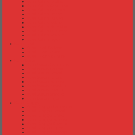
Kursi Kuliah Brother
Kursi Kuliah Chairman
Kursi Kuliah Chitose
Kursi Kuliah Donati
Kursi Kuliah Futura
Kursi Kuliah Indachi
Kursi Kuliah New Star
Kursi Kuliah Orbitrend
Kursi Kuliah Savello
Kursi Kuliah Tiger
Kursi Lipat
Kursi Lipat Chitose
Kursi Lipat Futura
Kursi Lipat New Star
Kursi Susun
Kursi Susun Chairman
Kursi Susun Chitose
Kursi Susun Donati
Kursi Susun Futura
Kursi Susun Indachi
Kursi Susun New Star
Kursi Susun Polaris
Kursi Susun Savello
Kursi Susun Tiger
Kursi Tunggu
Kursi Tunggu Chairman
Kursi Tunggu Donati
Kursi Tunggu Ichiko
Kursi Tunggu Indachi
Kursi Tunggu Savello
Kursi Tunggu Tiger
Kursi Tunggu Verona