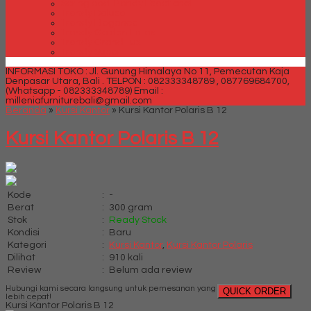
Spring bed Trendy Exeptional
Trendy Deluxe
Trendy Elegance
Trendy Golden Latex
Trendy Grand Lux
Trendy Super
INFORMASI TOKO : Jl. Gunung Himalaya No 11, Pemecutan Kaja
Denpasar Utara, Bali .
TELPON : 082333348789 , 087769684700,
(Whatsapp - 082333348789)
Email :
milleniafurniturebali@gmail.com
Beranda
»
Kursi Kantor
»
Kursi Kantor Polaris B 12
Kursi Kantor Polaris B 12
Kode
:
-
Berat
:
300 gram
Stok
:
Ready Stock
Kondisi
:
Baru
Kategori
:
Kursi Kantor
,
Kursi Kantor Polaris
Dilihat
:
910 kali
Review
:
Belum ada review
Hubungi kami secara langsung untuk pemesanan yang
QUICK ORDER
lebih cepat!
Kursi Kantor Polaris B 12