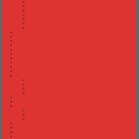
Meja Kantor Indachi
Meja Kantor Lion
Meja Kantor Lunar
Meja Kantor Modera
Meja Kantor Orbitrend
Meja Kantor Uno
Meja Kantor Vip
Meja Komputer
Meja Lipat
Meja Meeting
Meja Resepsionis
Mesin Absensi
Mesin Hitung Uang
Mesin Penghancur Kertas
Mesin Tik
Mobile File
Papan Tulis / WhiteBoard
Partisi Kantor
Partisi Kantor Donati
Partisi Kantor Indachi
Partisi Kantor Modera
Partisi Kantor Uno
Rak Sepatu
Rak Serbaguna
Rak TV
Rak TV Activ
Rak TV Expo
Rak TV Orbitrend
Ranjang Besi Expo
Ranjang Besi Orbitrend
Spring Bed Comforta
Spring bed Trendy