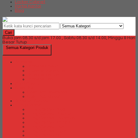
Locker Cabinet
Partisi Kantor
Blog
Cari
Buka jam 08.30 s/d jam 17.00 , Sabtu 08.30 s/d 14.00, Minggu & Hari
Besar Tutup
Semua Kategori Produk
Brankas
Brankas Chubb
Brankas Daichiban
Brankas Ichiban
Brankas Lion
Card Cabinet
Cash Box
Cash Box Daichiban
Cash Box Ichiban
Direction Cabinet
Filling Cabinet
Filling Cabinet Alba
Filling Cabinet Brother
Filling Cabinet Emporium
Filling Cabinet Kozure
Filling Cabinet Lion
Filling Cabinet Tiger
Filling Cabinet Vip