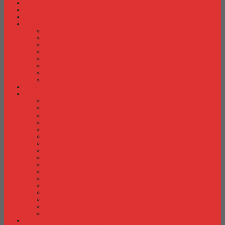
Fire Proof Cabinet
Flip Chart
Graver Furniture
Kursi Bar/ Cafe
Kursi Bar / Cafe Chairman
Kursi Bar / Cafe Subaru
Kursi Bar / Cafe Verona
Kursi Bar/ Cafe Donati
Kursi Bar/ Cafe Ergotec
Kursi Bar/ Cafe Indachi
Kursi Bar/ Cafe Savello
Kursi Bar/ Cafe Tiger
Kursi Gaming
Kursi Kantor
Kursi Kantor Ardent
Kursi Kantor Astrovis
Kursi Kantor Brother
Kursi Kantor Carrera
Kursi Kantor Chairman
Kursi Kantor Chitose
Kursi Kantor Donati
Kursi Kantor Ergotec
Kursi Kantor Importa
Kursi Kantor Indachi
Kursi Kantor Indachi Inco
Kursi Kantor Polaris
Kursi Kantor Rakuda
Kursi kantor Savello
Kursi Kantor Subaru
Kursi Kantor Tiger
Kursi Kantor Verona
Kursi Kuliah