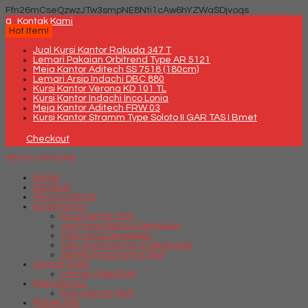
Ffn26mCseQzwzJTw3smpNE8Nti1cAw6hYZWaSDjvoqs
q
Kontak Kami
Hot Item!
Jual Kursi Kantor Rakuda 347 T
Lemari Pakaian Orbitrend Type AR 5121
Meja Kantor Aditech SS 7518 (180cm)
Lemari Arsip Indachi DBC 880
Kursi Kantor Verona KD 101 TL
Kursi Kantor Indachi Inco Lonia
Meja Kantor Aditech FRW 03
Kursi Kantor Stramm Type Soloto II GAR TAS I Bmet
Checkout
MENU NAVIGASI
Home
Brankas
Filling Cabinet
Kursi Kantor
Kursi Kantor Bali
Jual Kursi Kantor Denpasar
Toko Kursi Denpasar
Toko Kursi Kantor di Denpasar
savello kursi kantor Bali
Lemari Arsip
Lemari Arsip Bali
Meja Kantor
Meja Kantor Bali
Mobile File