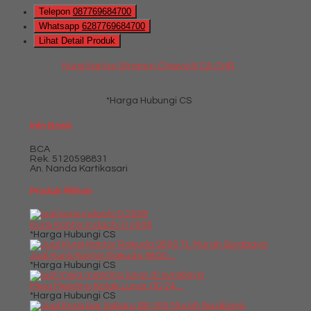
Telepon
087769684700
Whatsapp
6287769684700
Lihat Detail Produk
Kursi Kantor Stramm Chievo III CA CHR
*Harga Hubungi CS
Info Bank
BCA
Rek.
5120598831
An. Nanda Kartikasari
Produk Pilihan
Kursi Kantor Indachi D 2008
*Harga Hubungi CS
Jual Kursi Kantor Rakuda 9500....
*Harga Hubungi CS
Meja Meeting Kotak Lunar QD 24....
*Harga Hubungi CS