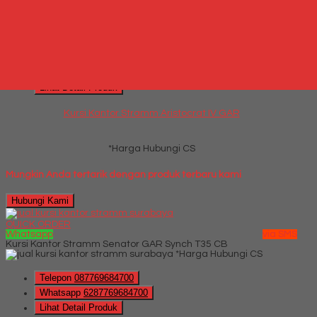
QUICK ORDER
Whatsapp
via SMS
Kursi Kantor Stramm Aristocrat IV GAR
*Harga Hubungi CS
Telepon
087769684700
Whatsapp
6287769684700
Lihat Detail Produk
Kursi Kantor Stramm Aristocrat IV GAR
*Harga Hubungi CS
Mungkin Anda tertarik dengan produk terbaru kami
Hubungi Kami
QUICK ORDER
Whatsapp
via SMS
Kursi Kantor Stramm Senator GAR Synch T35 CB
*Harga Hubungi CS
Telepon
087769684700
Whatsapp
6287769684700
Lihat Detail Produk