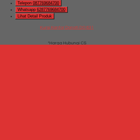
Telepon
087769684700
Whatsapp
6287769684700
Lihat Detail Produk
Kursi Kantor Donati DO 631
*Harga Hubungi CS
Hubungi Kami
QUICK ORDER
Whatsapp
via SMS
Kursi Kantor Stramm Type Parma III GAR SYNC
*Harga Hubungi CS
Telepon
087769684700
Whatsapp
6287769684700
Lihat Detail Produk
Kursi Kantor Stramm Type Parma III GAR SYNC
*Harga Hubungi CS
Hubungi Kami