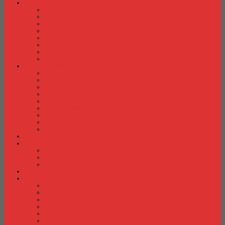
Laci Dorong
Laci Dorong Donati
Laci Dorong Expo
Laci Dorong Highpoint
Laci Dorong Indachi
Laci Dorong Modera
Laci Dorong Orbitrend
Laci Dorong Uno
Laci Dorong Vip
Lemari Arsip
Lemari Arsip Alba
Lemari Arsip Brother
Lemari Arsip Elite
Lemari Arsip Emporium
Lemari Arsip Importa
Lemari Arsip Kozure
Lemari Arsip Lion
Lemari Arsip Tiger
Lemari Arsip Vip
Lemari Arsip (Kayu)
Lemari Pakaian
Lemari Pakaian Activ
Lemari Pakaian Expo
Lemari Pakaian Orbitrend
Locker Cabinet
Meja Kantor
Meja Kantor Activ
Meja Kantor Aditech
Meja Kantor Alba
Meja Kantor Brother
Meja Kantor Euro
Meja Kantor Expo