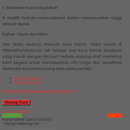
5. Sandaran Kursi yang kokoh.
6. Gaslift hydrolic memudahkan dalam menyesuaikan tinggi
tempat duduk.
Bahan: Oscar dan fabric
Jika anda sedang mencari kursi kantor, Maka hanya di
MilleniaFurniture.com lah tempat Jual Kursi Kantor Surabaya
yang murah dengan discount terbaik, Hubungi staff marketing
kami segera untuk mendapatkan info harga dan spesifikasi
detail dari kursi kantor yang akan anda peroleh.
Produk Terkait
Produk Terbaru
Produk Terkait Kursi Kantor Polaris B 12
Hubungi Kami
QUICK ORDER
Whatsapp
via SMS
Kursi Kantor Donati DO 631
*Harga Hubungi CS