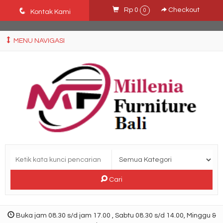
Ffn26mCseQzwzJTw3smpNE8Nti1cAw6hYZWaSDjvoqs
q
Rp 0
Checkout
0
Kontak Kami
MENU NAVIGASI
Cari
Buka jam 08.30 s/d jam 17.00 , Sabtu 08.30 s/d 14.00, Minggu &