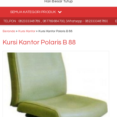
Hari Besar Tutup
SEMUA KATEGORI PRODUK
TELPON : 082333348789 , 087769684700, (Whatsapp - 082333348789)
Ema
Beranda
»
Kursi Kantor
»
Kursi Kantor Polaris B 88
Kursi Kantor Polaris B 88