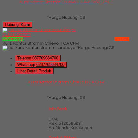
Kursi Kantor Stramm Chievo III GAR TAS2 BMET
*Harga Hubungi CS
Hubungi Kami
QUICK ORDER
Whatsapp
via SMS
Kursi Kantor Stramm Chievo III CA CHR
*Harga Hubungi CS
Telepon
087769684700
Whatsapp
6287769684700
Lihat Detail Produk
Kursi Kantor Stramm Chievo III CA CHR
*Harga Hubungi CS
Info Bank
BCA
Rek.
5120598831
An. Nanda Kartikasari
Produk Pilihan