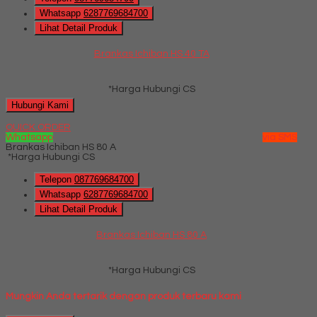
Whatsapp
6287769684700
Lihat Detail Produk
Brankas Ichiban HS 40 TA
*Harga Hubungi CS
Hubungi Kami
QUICK ORDER
Whatsapp
via SMS
Brankas Ichiban HS 80 A
*Harga Hubungi CS
Telepon
087769684700
Whatsapp
6287769684700
Lihat Detail Produk
Brankas Ichiban HS 80 A
*Harga Hubungi CS
Mungkin Anda tertarik dengan produk terbaru kami