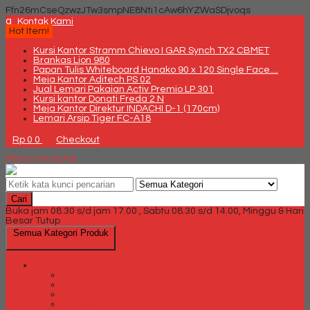
Ffn26mCseQzwzJTw3smpNE8Nti1cAw6hYZWaSDjvoqs
q
Kontak Kami
Hot Item!
Kursi Kantor Stramm Chievo I GAR Synch TX2 CBMET
Brankas Lion 980
Papan Tulis Whiteboard Hanako 90 x 120 Single Face....
Meja Kantor Aditech PS 02
Jual Lemari Pakaian Activ Premio LP 301
Kursi kantor Donati Freda 2 N
Meja Kantor Direktur INDACHI D-1 (170cm)
Lemari Arsip Tiger FC-A18
Rp 0
0
Checkout
MENU NAVIGASI
Cari
Buka jam 08.30 s/d jam 17.00 , Sabtu 08.30 s/d 14.00, Minggu & Hari
Besar Tutup
Semua Kategori Produk
Brankas
Brankas Chubb
Brankas Daichiban
Brankas Ichiban
Brankas Lion