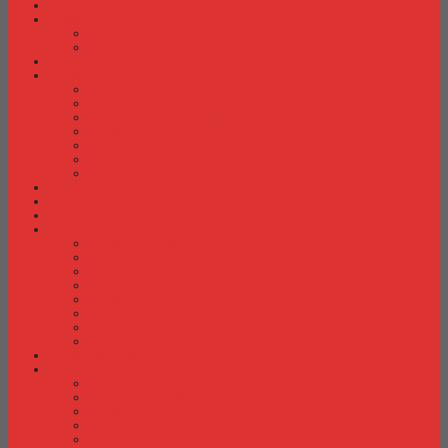
Card Cabinet
Cash Box
Cash Box Daichiban
Cash Box Ichiban
Direction Cabinet
Filling Cabinet
Filling Cabinet Alba
Filling Cabinet Brother
Filling Cabinet Emporium
Filling Cabinet Kozure
Filling Cabinet Lion
Filling Cabinet Tiger
Filling Cabinet Vip
Fire Proof Cabinet
Flip Chart
Graver Furniture
Kursi Bar/ Cafe
Kursi Bar / Cafe Chairman
Kursi Bar / Cafe Subaru
Kursi Bar / Cafe Verona
Kursi Bar/ Cafe Donati
Kursi Bar/ Cafe Ergotec
Kursi Bar/ Cafe Indachi
Kursi Bar/ Cafe Savello
Kursi Bar/ Cafe Tiger
Kursi Gaming
Kursi Kantor
Kursi Kantor Ardent
Kursi Kantor Astrovis
Kursi Kantor Brother
Kursi Kantor Carrera
Kursi Kantor Chairman