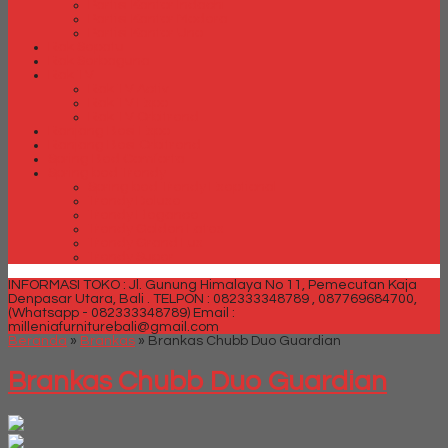
Partisi Kantor Indachi
Partisi Kantor Modera
Partisi Kantor Uno
Rak Sepatu
Rak Serbaguna
Rak TV
Rak TV Activ
Rak TV Expo
Rak TV Orbitrend
Ranjang Besi Expo
Ranjang Besi Orbitrend
Spring Bed Comforta
Spring bed Trendy
Spring bed Trendy Exeptional
Trendy Deluxe
Trendy Elegance
Trendy Golden Latex
Trendy Grand Lux
Trendy Super
INFORMASI TOKO : Jl. Gunung Himalaya No 11, Pemecutan Kaja
Denpasar Utara, Bali .
TELPON : 082333348789 , 087769684700,
(Whatsapp - 082333348789)
Email :
milleniafurniturebali@gmail.com
Beranda
»
Brankas
»
Brankas Chubb Duo Guardian
Brankas Chubb Duo Guardian