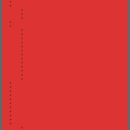
Lemari Arsip (Kayu)
Lemari Pakaian
Lemari Pakaian Activ
Lemari Pakaian Expo
Lemari Pakaian Orbitrend
Locker Cabinet
Meja Kantor
Meja Kantor Activ
Meja Kantor Aditech
Meja Kantor Alba
Meja Kantor Brother
Meja Kantor Euro
Meja Kantor Expo
Meja Kantor Indachi
Meja Kantor Lion
Meja Kantor Lunar
Meja Kantor Modera
Meja Kantor Orbitrend
Meja Kantor Uno
Meja Kantor Vip
Meja Komputer
Meja Lipat
Meja Meeting
Meja Resepsionis
Mesin Absensi
Mesin Hitung Uang
Mesin Penghancur Kertas
Mesin Tik
Mobile File
Papan Tulis / WhiteBoard
Partisi Kantor
Partisi Kantor Donati