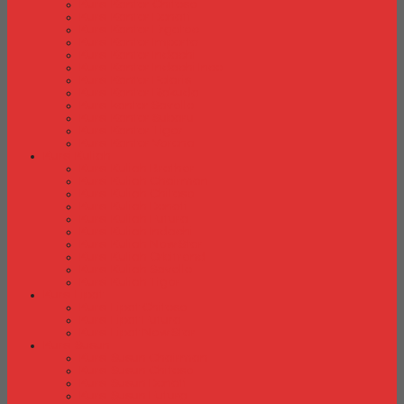
Kursi Kantor Chitose
Kursi Kantor Donati
Kursi Kantor Ergotec
Kursi Kantor Importa
Kursi Kantor Indachi
Kursi Kantor Indachi Inco
Kursi Kantor Polaris
Kursi Kantor Rakuda
Kursi kantor Savello
Kursi Kantor Subaru
Kursi Kantor Tiger
Kursi Kantor Verona
Kursi Kuliah
Kursi Kuliah Brother
Kursi Kuliah Chairman
Kursi Kuliah Chitose
Kursi Kuliah Donati
Kursi Kuliah Futura
Kursi Kuliah Indachi
Kursi Kuliah New Star
Kursi Kuliah Orbitrend
Kursi Kuliah Savello
Kursi Kuliah Tiger
Kursi Lipat
Kursi Lipat Chitose
Kursi Lipat Futura
Kursi Lipat New Star
Kursi Susun
Kursi Susun Chairman
Kursi Susun Chitose
Kursi Susun Donati
Kursi Susun Futura