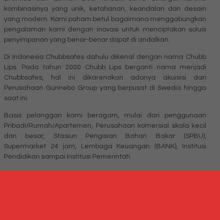
kombinasinya yang unik, ketahanan, keandalan dan desain
yang modern. Kami paham betul bagaimana menggabungkan
pengalaman kami dengan inovasi untuk menciptakan solusi
penyimpanan yang benar-benar dapat di andalkan.
Di Indonesia Chubbsafes dahulu dikenal dengan nama Chubb
Lips. Pada tahun 2000 Chubb Lips berganti nama menjadi
Chubbsafes, hal ini dikarenakan adanya akuisisi dari
Perusahaan Gunnebo Group yang berpusat di Swedia hingga
saat ini.
Basis pelanggan kami beragam, mulai dari penggunaan
Pribadi/Rumah/Apartemen, Perusahaan komersial skala kecil
dan besar, Stasiun Pengisian Bahan Bakar (SPBU),
Supermarket 24 jam, Lembaga Keuangan (BANK), Institusi
Pendidikan sampai Institusi Pemerintah.
Untuk Anda Yang Sedang mencari toko
Brankas Surabaya
, Di
Milleniafurniture.com lah tempat yanng cocok untuk anda
membeli brankas chubb dengan kualitas yang asli dan
bergaransi resmi dari pabrik.