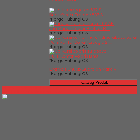
Kursi Kantor Ergotec 837 S
*Harga Hubungi CS
Jual Kursi Direktur Brother B....
*Harga Hubungi CS
Kursi kantor Donati Ercagio 2 ....
*Harga Hubungi CS
Kursi Kantor Polaris B 93
*Harga Hubungi CS
Brankas Chubb Guardian Mark IV
*Harga Hubungi CS
Katalog Produk
Millenia Furniture Bali - Situs Jual Meja Kursi Kantor Termurah di
Bali | Milleniafurniturebali.com