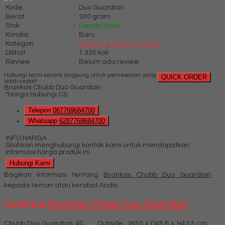
Kode
:
Duo Guardian
Berat
:
300 gram
Stok
:
Ready Stock
Kondisi
:
Baru
Kategori
:
Brankas
,
Brankas Chubb
Dilihat
:
1.335 kali
Review
:
Belum ada review
Hubungi kami secara langsung untuk pemesanan yang
QUICK ORDER
lebih cepat!
Brankas Chubb Duo Guardian
*Harga Hubungi CS
Telepon
087769684700
Whatsapp
6287769684700
INFO HARGA
Silahkan menghubungi kontak kami untuk mendapatkan
informasi harga produk ini.
Hubungi Kami
Bagikan informasi tentang
Brankas Chubb Duo Guardian
kepada teman atau kerabat Anda.
Deskripsi
Brankas Chubb Duo Guardian
Chubb Duo Guardian 40 : Outside : W50 x D45.6 x H43.5 cm ,