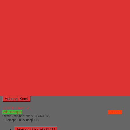
Produk Terkait
Produk Terbaru
Produk Terkait Brankas Chubb Duo Guardian
Hubungi Kami
QUICK ORDER
Whatsapp
via SMS
Brankas Daichiban DS 807 A
*Harga Hubungi CS
Telepon
087769684700
Whatsapp
6287769684700
Lihat Detail Produk
Brankas Daichiban DS 807 A
*Harga Hubungi CS
Hubungi Kami
QUICK ORDER
Whatsapp
via SMS
Brankas Ichiban HS 40 TA
*Harga Hubungi CS
Telepon
087769684700