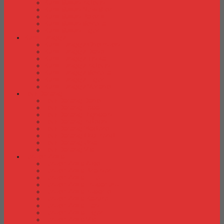
Kursi Susun Indachi
Kursi Susun New Star
Kursi Susun Polaris
Kursi Susun Savello
Kursi Susun Tiger
Kursi Tunggu
Kursi Tunggu Chairman
Kursi Tunggu Donati
Kursi Tunggu Ichiko
Kursi Tunggu Indachi
Kursi Tunggu Savello
Kursi Tunggu Tiger
Kursi Tunggu Verona
Laci Dorong
Laci Dorong Donati
Laci Dorong Expo
Laci Dorong Highpoint
Laci Dorong Indachi
Laci Dorong Modera
Laci Dorong Orbitrend
Laci Dorong Uno
Laci Dorong Vip
Lemari Arsip
Lemari Arsip Alba
Lemari Arsip Brother
Lemari Arsip Elite
Lemari Arsip Emporium
Lemari Arsip Importa
Lemari Arsip Kozure
Lemari Arsip Lion
Lemari Arsip Tiger
Lemari Arsip Vip