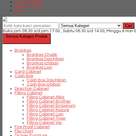
Locker Cabinet
Partisi Kantor
Blog
Cari
Buka jam 08.30 s/d jam 17.00 , Sabtu 08.30 s/d 14.00, Minggu & Hari
Semua Kategori Produk
Brankas
Brankas Chubb
Brankas Daichiban
Brankas Ichiban
Brankas Lion
Card Cabinet
Cash Box
Cash Box Daichiban
Cash Box Ichiban
Direction Cabinet
Filling Cabinet
Filling Cabinet Alba
Filling Cabinet Brother
Filling Cabinet Emporium
Filling Cabinet Kozure
Filling Cabinet Lion
Filling Cabinet Tiger
Filling Cabinet Vip
Fire Proof Cabinet
Flip Chart
Graver Furniture