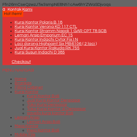
Ffn26mCseQzwzJTw3smpNE8Nti1cAw6hYZWaSDjvoqs
q
Kontak Kami
Hot Item!
Kursi Kantor Polaris B 18
Kursi Kantor Verona KD 117 CTL
Kursi Kantor Stramm Napoli 1 GAR CPT T8 SCB
Lemari Arsip Emporium EC 15
Kursi Kantor Indachi Cytor Fix I N
Laci dorong Highpoint Six MB6106 ( 2 laci )
Jual Kursi Kantor Rakuda RK 755
Kursi Susun Indachi D 385
Checkout
MENU NAVIGASI
Home
Brankas
Filling Cabinet
Kursi Kantor
Kursi Kantor Bali
Jual Kursi Kantor Denpasar
Toko Kursi Denpasar
Toko Kursi Kantor di Denpasar
savello kursi kantor Bali
Lemari Arsip
Lemari Arsip Bali
Meja Kantor
Meja Kantor Bali
Mobile File