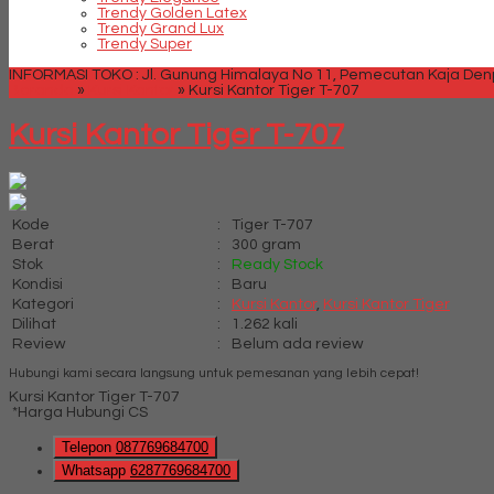
Trendy Golden Latex
Trendy Grand Lux
Trendy Super
INFORMASI TOKO : Jl. Gunung Himalaya No 11, Pemecutan Kaja Denpa
Beranda
»
Kursi Kantor
»
Kursi Kantor Tiger T-707
Kursi Kantor Tiger T-707
Kode
:
Tiger T-707
Berat
:
300 gram
Stok
:
Ready Stock
Kondisi
:
Baru
Kategori
:
Kursi Kantor
,
Kursi Kantor Tiger
Dilihat
:
1.262 kali
Review
:
Belum ada review
Hubungi kami secara langsung untuk pemesanan yang lebih cepat!
Kursi Kantor Tiger T-707
*Harga Hubungi CS
Telepon
087769684700
Whatsapp
6287769684700