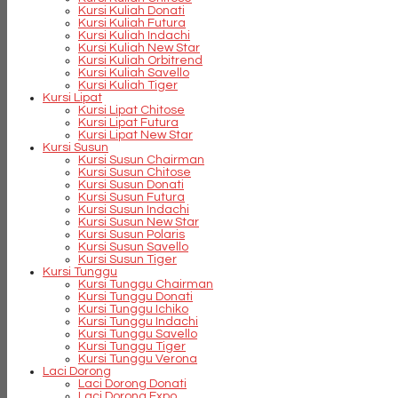
Kursi Kuliah Donati
Kursi Kuliah Futura
Kursi Kuliah Indachi
Kursi Kuliah New Star
Kursi Kuliah Orbitrend
Kursi Kuliah Savello
Kursi Kuliah Tiger
Kursi Lipat
Kursi Lipat Chitose
Kursi Lipat Futura
Kursi Lipat New Star
Kursi Susun
Kursi Susun Chairman
Kursi Susun Chitose
Kursi Susun Donati
Kursi Susun Futura
Kursi Susun Indachi
Kursi Susun New Star
Kursi Susun Polaris
Kursi Susun Savello
Kursi Susun Tiger
Kursi Tunggu
Kursi Tunggu Chairman
Kursi Tunggu Donati
Kursi Tunggu Ichiko
Kursi Tunggu Indachi
Kursi Tunggu Savello
Kursi Tunggu Tiger
Kursi Tunggu Verona
Laci Dorong
Laci Dorong Donati
Laci Dorong Expo