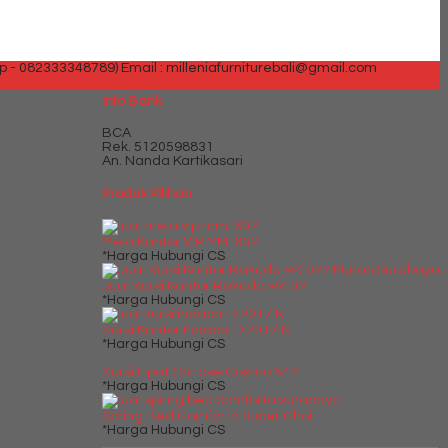
p - 082333348789)
Email : milleniafurniturebali@gmail.com
Info Bank
BCA
Rek.
5120598831
An. Nanda Kartikasari
Produk Pilihan
Meja Kantor VIP MM-602
*Harga Hubungi CS
Jual Kursi Kantor Rakuda RK 02....
*Harga Hubungi CS
Kursi Kantor Indachi D 2017 N
*Harga Hubungi CS
Kursi Lipat Chitose Cosmo 542
*Harga Hubungi CS
Spring Bed Comforta Super Choi....
*Harga Hubungi CS