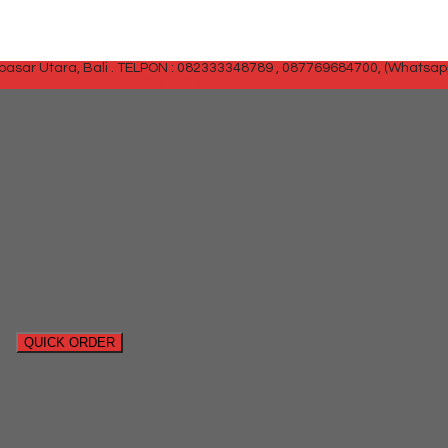
sar Utara, Bali .
TELPON : 082333348789 , 087769684700, (Whatsap
SIDEBAR
QUICK ORDER