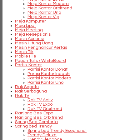
Meja Kantor Modera
Meja Kantor Orbitrend
Meja Kantor Uno
Meja Kantor Vip
Meja Komputer
Meja Lipat
Meja Meeting
Meja Resepsionis
Mesin Absensi
Mesin Hitung Uang
Mesin Penghancur Kertas
Mesin Tik
Mobile File
Papan Tulis / WhiteBoard
Partisi Kantor
Partisi Kantor Donati
Partisi Kantor Indachi
Partisi Kantor Modera
Partisi Kantor Uno
Rak Sepatu
Rak Serbaguna
Rak TV
Rak TV Activ
Rak TV Expo
Rak TV Orbitrend
Ranjang Besi Expo
Ranjang Besi Orbitrend
Spring Bed Comforta
Spring bed Trendy
Spring bed Trendy Exeptional
Trendy Deluxe
Trendy Elegance