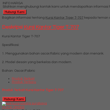
INFO HARGA
Silahkan menghubungi kontak kami untuk mendapatkan informasi ha
Hubungi Kami
Bagikan informasi tentang
Kursi Kantor Tiger T-707
kepada teman a
Deskripsi
Kursi Kantor Tiger T-707
Kursi Kantor Tiger T-707
Spesifikasi:
1. Menggunakan bahan oscar/fabric yang modern dan menarik.
2. Model desain yang berkelas dan modern.
Bahan: Oscar/Fabric
Produk Terkait
Produk Terbaru
Produk Terkait Kursi Kantor Tiger T-707
Hubungi Kami
QUICK ORDER