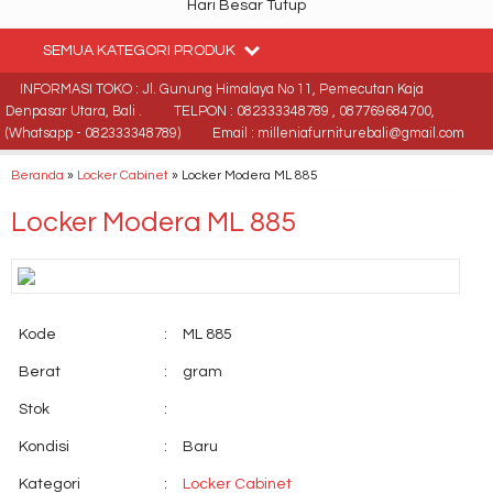
Hari Besar Tutup
SEMUA KATEGORI PRODUK
INFORMASI TOKO : Jl. Gunung Himalaya No 11, Pemecutan Kaja
Denpasar Utara, Bali .
TELPON : 082333348789 , 087769684700,
(Whatsapp - 082333348789)
Email : milleniafurniturebali@gmail.com
Beranda
»
Locker Cabinet
»
Locker Modera ML 885
Locker Modera ML 885
Kode
:
ML 885
Berat
:
gram
Stok
:
Kondisi
:
Baru
Kategori
:
Locker Cabinet