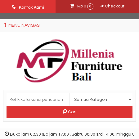
Ffn26mCseQzwzJTw3smpNE8Nti1cAw6hYZWaSDjvoqs
q
Rp 0
Checkout
0
Kontak Kami
MENU NAVIGASI
Cari
Buka jam 08.30 s/d jam 17.00 , Sabtu 08.30 s/d 14.00, Minggu &