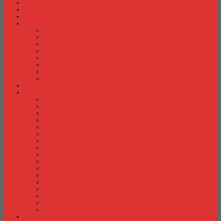
Fire Proof Cabinet
Flip Chart
Graver Furniture
Kursi Bar/ Cafe
Kursi Bar / Cafe Chairman
Kursi Bar / Cafe Subaru
Kursi Bar / Cafe Verona
Kursi Bar/ Cafe Donati
Kursi Bar/ Cafe Ergotec
Kursi Bar/ Cafe Indachi
Kursi Bar/ Cafe Savello
Kursi Bar/ Cafe Tiger
Kursi Gaming
Kursi Kantor
Kursi Kantor Ardent
Kursi Kantor Astrovis
Kursi Kantor Brother
Kursi Kantor Carrera
Kursi Kantor Chairman
Kursi Kantor Chitose
Kursi Kantor Donati
Kursi Kantor Ergotec
Kursi Kantor Importa
Kursi Kantor Indachi
Kursi Kantor Indachi Inco
Kursi Kantor Polaris
Kursi Kantor Rakuda
Kursi kantor Savello
Kursi Kantor Subaru
Kursi Kantor Tiger
Kursi Kantor Verona
Kursi Kuliah