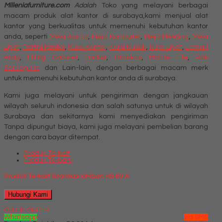
Milleniafurniture.com
Adalah
Toko yang melayani berbagai
macam produk alat kantor di surabaya,kami menjual alat
kantor yang berkualitas untuk memenuhi kebutuhan kantor
anda, seperti
Meja Kantor
,
Meja Komputer
,
Meja Meeting
,
Meja
Lipat
,
Partisi Kantor
,
Kursi Kantor
,
Kursi Kuliah
,
Kursi Lipat
,
Lemari
Arsip
,
Filling Cabinet
,
Locker
,
Brankas
,
Mobile File
,
Rak
Serbaguna
dan Lain-lain, dengan berbagai macam merk
untuk memenuhi kebutuhan kantor anda di surabaya.
Kami juga melayani untuk pengiriman dengan jangkauan
wilayah seluruh indonesia dan salah satunya untuk di wilayah
Surabaya dan sekitarnya kami menyediakan pengiriman
Tanpa dipungut biaya, kami juga melayani pembelian barang
dengan cara bayar ditempat.
Produk Terkait
Produk Terbaru
Produk Terkait Brankas Ichiban HS 60 A
Hubungi Kami
QUICK ORDER
Whatsapp
via SMS