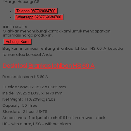
*Harga Hubungi CS
Telepon
087769684700
Whatsapp
6287769684700
INFO HARGA
Silahkan menghubungi kontak kami untuk mendapatkan
informasi harga produk ini.
Hubungi Kami
Bagikan informasi tentang
Brankas Ichiban HS 60 A
kepada
teman atau kerabat Anda.
Deskripsi
Brankas Ichiban HS 60 A
Brankas Ichiban HS 60 A
Outside : W453 x D512 x H665 mm
Inside : W325 x D335 x H470 mm
Net Wight : 110/209 Kgs/Lbs
Capacity : 50 litres
Standard : 2 hour JIS-TS
Accessories : 1 adjustable shelf & built in drawer in lock
HS = with alarm, HSC = without alarm