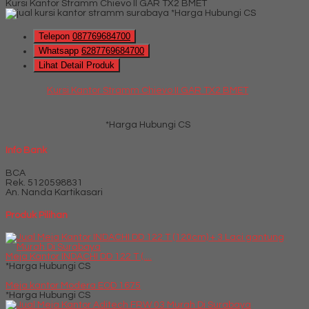
Kursi Kantor Stramm Chievo II GAR TX2 BMET
*Harga Hubungi CS
Telepon
087769684700
Whatsapp
6287769684700
Lihat Detail Produk
Kursi Kantor Stramm Chievo II GAR TX2 BMET
*Harga Hubungi CS
Info Bank
BCA
Rek.
5120598831
An. Nanda Kartikasari
Produk Pilihan
Meja Kantor INDACHI DD 122 T (....
*Harga Hubungi CS
Meja kantor Modera EOD 1675
*Harga Hubungi CS