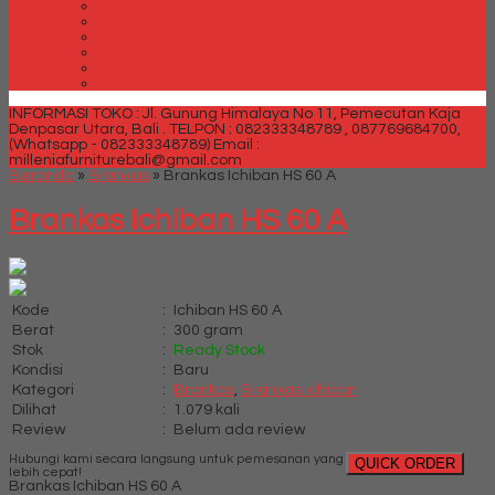
Spring bed Trendy Exeptional
Trendy Deluxe
Trendy Elegance
Trendy Golden Latex
Trendy Grand Lux
Trendy Super
INFORMASI TOKO : Jl. Gunung Himalaya No 11, Pemecutan Kaja
Denpasar Utara, Bali .
TELPON : 082333348789 , 087769684700,
(Whatsapp - 082333348789)
Email :
milleniafurniturebali@gmail.com
Beranda
»
Brankas
»
Brankas Ichiban HS 60 A
Brankas Ichiban HS 60 A
Kode
:
Ichiban HS 60 A
Berat
:
300 gram
Stok
:
Ready Stock
Kondisi
:
Baru
Kategori
:
Brankas
,
Brankas Ichiban
Dilihat
:
1.079 kali
Review
:
Belum ada review
Hubungi kami secara langsung untuk pemesanan yang
QUICK ORDER
lebih cepat!
Brankas Ichiban HS 60 A