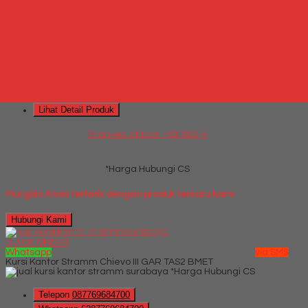
Hubungi Kami
QUICK ORDER
Whatsapp
via SMS
Brankas Ichiban HSX 802 A
*Harga Hubungi CS
Telepon
087769684700
Whatsapp
6287769684700
Lihat Detail Produk
Brankas Ichiban HSX 802 A
*Harga Hubungi CS
Mungkin Anda tertarik dengan produk terbaru kami
Hubungi Kami
QUICK ORDER
Whatsapp
via SMS
Kursi Kantor Stramm Chievo III GAR TAS2 BMET
*Harga Hubungi CS
Telepon
087769684700