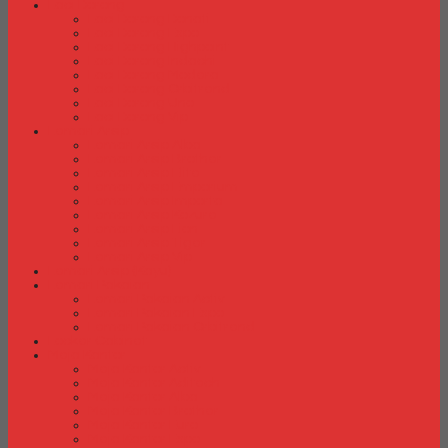
Laci Dorong
Laci Dorong Donati
Laci Dorong Expo
Laci Dorong Highpoint
Laci Dorong Indachi
Laci Dorong Modera
Laci Dorong Orbitrend
Laci Dorong Uno
Laci Dorong Vip
Lemari Arsip
Lemari Arsip Alba
Lemari Arsip Brother
Lemari Arsip Elite
Lemari Arsip Emporium
Lemari Arsip Importa
Lemari Arsip Kozure
Lemari Arsip Lion
Lemari Arsip Tiger
Lemari Arsip Vip
Lemari Arsip (Kayu)
Lemari Pakaian
Lemari Pakaian Activ
Lemari Pakaian Expo
Lemari Pakaian Orbitrend
Locker Cabinet
Meja Kantor
Meja Kantor Activ
Meja Kantor Aditech
Meja Kantor Alba
Meja Kantor Brother
Meja Kantor Euro
Meja Kantor Expo