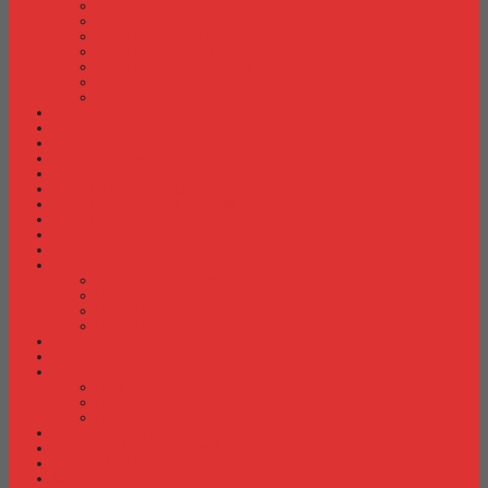
Meja Kantor Indachi
Meja Kantor Lion
Meja Kantor Lunar
Meja Kantor Modera
Meja Kantor Orbitrend
Meja Kantor Uno
Meja Kantor Vip
Meja Komputer
Meja Lipat
Meja Meeting
Meja Resepsionis
Mesin Absensi
Mesin Hitung Uang
Mesin Penghancur Kertas
Mesin Tik
Mobile File
Papan Tulis / WhiteBoard
Partisi Kantor
Partisi Kantor Donati
Partisi Kantor Indachi
Partisi Kantor Modera
Partisi Kantor Uno
Rak Sepatu
Rak Serbaguna
Rak TV
Rak TV Activ
Rak TV Expo
Rak TV Orbitrend
Ranjang Besi Expo
Ranjang Besi Orbitrend
Spring Bed Comforta
Spring bed Trendy