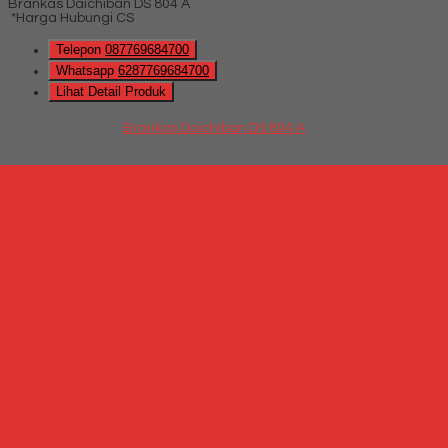
Brankas Daichiban DS 804 A
*Harga Hubungi CS
Telepon
087769684700
Whatsapp
6287769684700
Lihat Detail Produk
Brankas Daichiban DS 804 A
*Harga Hubungi CS
Hubungi Kami
QUICK ORDER
Whatsapp
via SMS
Brankas Daichiban DS 808 A
*Harga Hubungi CS
Telepon
087769684700
Whatsapp
6287769684700
Lihat Detail Produk
Brankas Daichiban DS 808 A
*Harga Hubungi CS