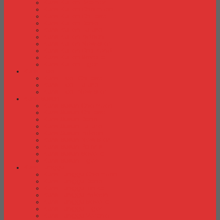
Kursi Kuliah Brother
Kursi Kuliah Chairman
Kursi Kuliah Chitose
Kursi Kuliah Donati
Kursi Kuliah Futura
Kursi Kuliah Indachi
Kursi Kuliah New Star
Kursi Kuliah Orbitrend
Kursi Kuliah Savello
Kursi Kuliah Tiger
Kursi Lipat
Kursi Lipat Chitose
Kursi Lipat Futura
Kursi Lipat New Star
Kursi Susun
Kursi Susun Chairman
Kursi Susun Chitose
Kursi Susun Donati
Kursi Susun Futura
Kursi Susun Indachi
Kursi Susun New Star
Kursi Susun Polaris
Kursi Susun Savello
Kursi Susun Tiger
Kursi Tunggu
Kursi Tunggu Chairman
Kursi Tunggu Donati
Kursi Tunggu Ichiko
Kursi Tunggu Indachi
Kursi Tunggu Savello
Kursi Tunggu Tiger
Kursi Tunggu Verona