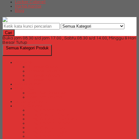
Locker Cabinet
Partisi Kantor
Blog
Cari
Buka jam 08.30 s/d jam 17.00 , Sabtu 08.30 s/d 14.00, Minggu & Hari
Besar Tutup
Semua Kategori Produk
Brankas
Brankas Chubb
Brankas Daichiban
Brankas Ichiban
Brankas Lion
Card Cabinet
Cash Box
Cash Box Daichiban
Cash Box Ichiban
Direction Cabinet
Filling Cabinet
Filling Cabinet Alba
Filling Cabinet Brother
Filling Cabinet Emporium
Filling Cabinet Kozure
Filling Cabinet Lion
Filling Cabinet Tiger
Filling Cabinet Vip