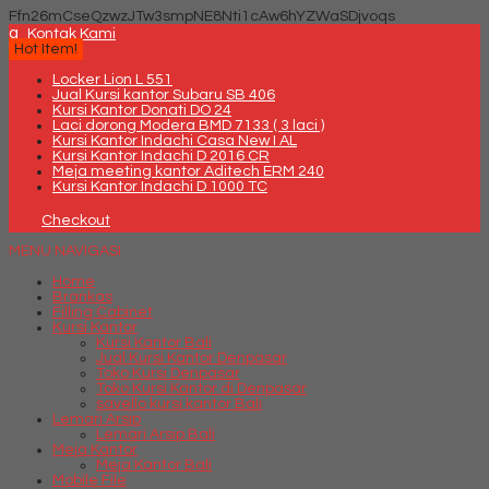
Ffn26mCseQzwzJTw3smpNE8Nti1cAw6hYZWaSDjvoqs
q
Kontak Kami
Hot Item!
Locker Lion L 551
Jual Kursi kantor Subaru SB 406
Kursi Kantor Donati DO 24
Laci dorong Modera BMD 7133 ( 3 laci )
Kursi Kantor Indachi Casa New I AL
Kursi Kantor Indachi D 2016 CR
Meja meeting kantor Aditech ERM 240
Kursi Kantor Indachi D 1000 TC
Checkout
MENU NAVIGASI
Home
Brankas
Filling Cabinet
Kursi Kantor
Kursi Kantor Bali
Jual Kursi Kantor Denpasar
Toko Kursi Denpasar
Toko Kursi Kantor di Denpasar
savello kursi kantor Bali
Lemari Arsip
Lemari Arsip Bali
Meja Kantor
Meja Kantor Bali
Mobile File