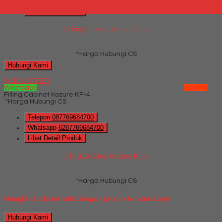
Whatsapp
6287769684700
Lihat Detail Produk
Filling Cabinet Alba FC 102
*Harga Hubungi CS
Hubungi Kami
QUICK ORDER
Whatsapp
via SMS
Filling Cabinet Kozure KF-4
*Harga Hubungi CS
Telepon
087769684700
Whatsapp
6287769684700
Lihat Detail Produk
Filling Cabinet Kozure KF-4
*Harga Hubungi CS
Mungkin Anda tertarik dengan produk terbaru kami
Hubungi Kami