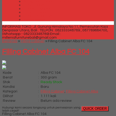
Spring bed Trendy Exeptional
Trendy Deluxe
Trendy Elegance
Trendy Golden Latex
Trendy Grand Lux
Trendy Super
INFORMASI TOKO : Jl. Gunung Himalaya No 11, Pemecutan Kaja
Denpasar Utara, Bali .
TELPON : 082333348789 , 087769684700,
(Whatsapp - 082333348789)
Email :
milleniafurniturebali@gmail.com
Beranda
»
Filling Cabinet
»
Filling Cabinet Alba FC 104
Filling Cabinet Alba FC 104
Kode
:
Alba FC 104
Berat
:
300 gram
Stok
:
Ready Stock
Kondisi
:
Baru
Kategori
:
Filling Cabinet
,
Filling Cabinet Alba
Dilihat
:
1.111 kali
Review
:
Belum ada review
Hubungi kami secara langsung untuk pemesanan yang
QUICK ORDER
lebih cepat!
Filling Cabinet Alba FC 104