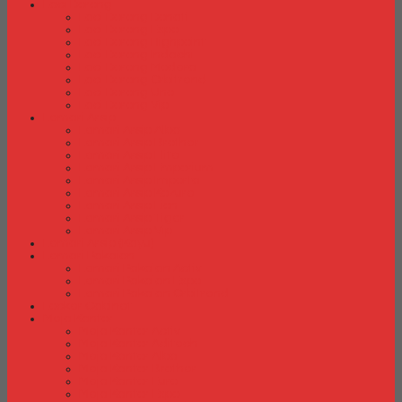
Laci Dorong
Laci Dorong Donati
Laci Dorong Expo
Laci Dorong Highpoint
Laci Dorong Indachi
Laci Dorong Modera
Laci Dorong Orbitrend
Laci Dorong Uno
Laci Dorong Vip
Lemari Arsip
Lemari Arsip Alba
Lemari Arsip Brother
Lemari Arsip Elite
Lemari Arsip Emporium
Lemari Arsip Importa
Lemari Arsip Kozure
Lemari Arsip Lion
Lemari Arsip Tiger
Lemari Arsip Vip
Lemari Arsip (Kayu)
Lemari Pakaian
Lemari Pakaian Activ
Lemari Pakaian Expo
Lemari Pakaian Orbitrend
Locker Cabinet
Meja Kantor
Meja Kantor Activ
Meja Kantor Aditech
Meja Kantor Alba
Meja Kantor Brother
Meja Kantor Euro
Meja Kantor Expo