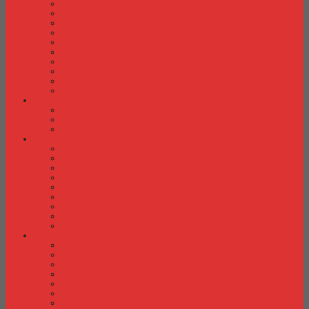
Kursi Kuliah Brother
Kursi Kuliah Chairman
Kursi Kuliah Chitose
Kursi Kuliah Donati
Kursi Kuliah Futura
Kursi Kuliah Indachi
Kursi Kuliah New Star
Kursi Kuliah Orbitrend
Kursi Kuliah Savello
Kursi Kuliah Tiger
Kursi Lipat
Kursi Lipat Chitose
Kursi Lipat Futura
Kursi Lipat New Star
Kursi Susun
Kursi Susun Chairman
Kursi Susun Chitose
Kursi Susun Donati
Kursi Susun Futura
Kursi Susun Indachi
Kursi Susun New Star
Kursi Susun Polaris
Kursi Susun Savello
Kursi Susun Tiger
Kursi Tunggu
Kursi Tunggu Chairman
Kursi Tunggu Donati
Kursi Tunggu Ichiko
Kursi Tunggu Indachi
Kursi Tunggu Savello
Kursi Tunggu Tiger
Kursi Tunggu Verona