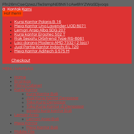
Ffn26mCseQzwzJTw3smpNE8Nti1cAw6hYZWaSDjvoqs
q
Kontak Kami
Hot Item!
Kursi Kantor Polaris B 16
Meja Kantor Uno Lavender UOD 8071
Lemari Arsip Alba SDG 207
Kursi kantor Ergotec 502 T
Rak Sepatu Orbitrend Type RS-8061
Laci dorong Modera AMD 7332 ( 2 laci )
Jual Partisi Kantor Indachi 6 L 120
Meja Kantor Aditech S 575 M
Checkout
MENU NAVIGASI
Home
Brankas
Filling Cabinet
Kursi Kantor
Kursi Kantor Bali
Jual Kursi Kantor Denpasar
Toko Kursi Denpasar
Toko Kursi Kantor di Denpasar
savello kursi kantor Bali
Lemari Arsip
Lemari Arsip Bali
Meja Kantor
Meja Kantor Bali
Mobile File