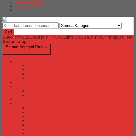
Locker Cabinet
Partisi Kantor
Blog
Cari
Buka jam 08.30 s/d jam 17.00 , Sabtu 08.30 s/d 14.00, Minggu & Hari
Besar Tutup
Semua Kategori Produk
Brankas
Brankas Chubb
Brankas Daichiban
Brankas Ichiban
Brankas Lion
Card Cabinet
Cash Box
Cash Box Daichiban
Cash Box Ichiban
Direction Cabinet
Filling Cabinet
Filling Cabinet Alba
Filling Cabinet Brother
Filling Cabinet Emporium
Filling Cabinet Kozure
Filling Cabinet Lion
Filling Cabinet Tiger
Filling Cabinet Vip