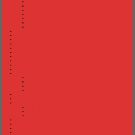
Meja Kantor Indachi
Meja Kantor Lion
Meja Kantor Lunar
Meja Kantor Modera
Meja Kantor Orbitrend
Meja Kantor Uno
Meja Kantor Vip
Meja Komputer
Meja Lipat
Meja Meeting
Meja Resepsionis
Mesin Absensi
Mesin Hitung Uang
Mesin Penghancur Kertas
Mesin Tik
Mobile File
Papan Tulis / WhiteBoard
Partisi Kantor
Partisi Kantor Donati
Partisi Kantor Indachi
Partisi Kantor Modera
Partisi Kantor Uno
Rak Sepatu
Rak Serbaguna
Rak TV
Rak TV Activ
Rak TV Expo
Rak TV Orbitrend
Ranjang Besi Expo
Ranjang Besi Orbitrend
Spring Bed Comforta
Spring bed Trendy