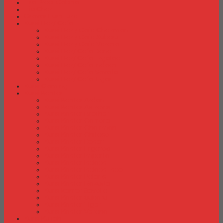
Fire Proof Cabinet
Flip Chart
Graver Furniture
Kursi Bar/ Cafe
Kursi Bar / Cafe Chairman
Kursi Bar / Cafe Subaru
Kursi Bar / Cafe Verona
Kursi Bar/ Cafe Donati
Kursi Bar/ Cafe Ergotec
Kursi Bar/ Cafe Indachi
Kursi Bar/ Cafe Savello
Kursi Bar/ Cafe Tiger
Kursi Gaming
Kursi Kantor
Kursi Kantor Ardent
Kursi Kantor Astrovis
Kursi Kantor Brother
Kursi Kantor Carrera
Kursi Kantor Chairman
Kursi Kantor Chitose
Kursi Kantor Donati
Kursi Kantor Ergotec
Kursi Kantor Importa
Kursi Kantor Indachi
Kursi Kantor Indachi Inco
Kursi Kantor Polaris
Kursi Kantor Rakuda
Kursi kantor Savello
Kursi Kantor Subaru
Kursi Kantor Tiger
Kursi Kantor Verona
Kursi Kuliah