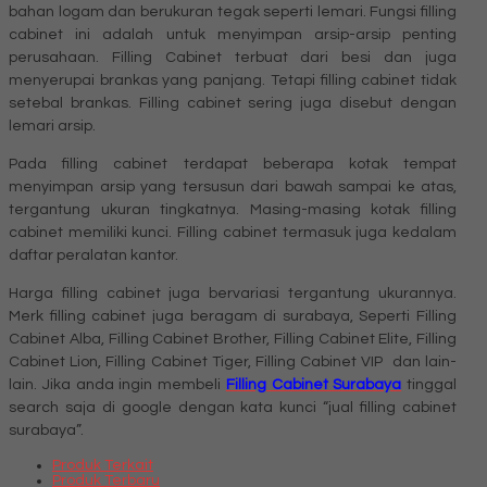
bahan logam dan berukuran tegak seperti lemari. Fungsi filling
cabinet ini adalah untuk menyimpan arsip-arsip penting
perusahaan. Filling Cabinet terbuat dari besi dan juga
menyerupai brankas yang panjang. Tetapi filling cabinet tidak
setebal brankas. Filling cabinet sering juga disebut dengan
lemari arsip.
Pada filling cabinet terdapat beberapa kotak tempat
menyimpan arsip yang tersusun dari bawah sampai ke atas,
tergantung ukuran tingkatnya. Masing-masing kotak filling
cabinet memiliki kunci. Filling cabinet termasuk juga kedalam
daftar peralatan kantor.
Harga filling cabinet juga bervariasi tergantung ukurannya.
Merk filling cabinet juga beragam di surabaya, Seperti Filling
Cabinet Alba, Filling Cabinet Brother, Filling Cabinet Elite, Filling
Cabinet Lion, Filling Cabinet Tiger, Filling Cabinet VIP dan lain-
lain. Jika anda ingin membeli
Filling Cabinet Surabaya
tinggal
search saja di google dengan kata kunci “jual filling cabinet
surabaya”.
Produk Terkait
Produk Terbaru