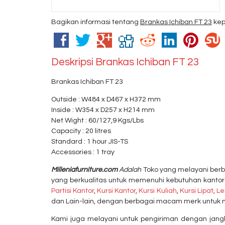
Bagikan informasi tentang
Brankas Ichiban FT 23
kep
Deskripsi
Brankas Ichiban FT 23
Brankas Ichiban FT 23
Outside : W484 x D467 x H372 mm
Inside : W354 x D257 x H214 mm
Net Wight : 60/127,9 Kgs/Lbs
Capacity : 20 litres
Standard : 1 hour JIS-TS
Accessories : 1 tray
Milleniafurniture.com
Adalah
Toko yang melayani berb
yang berkualitas untuk memenuhi kebutuhan kantor
Partisi Kantor
,
Kursi Kantor
,
Kursi Kuliah
,
Kursi Lipat
,
Le
dan Lain-lain, dengan berbagai macam merk untuk 
Kami juga melayani untuk pengiriman dengan jangk