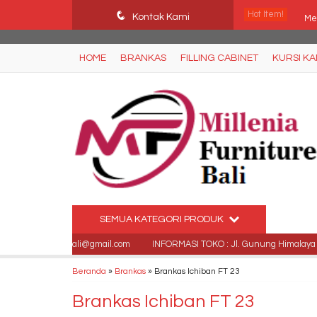
Ffn26mCseQzwzJTw3smpNE8Nti1cAw6hYZWaSDjvoqs
q
Hot Item!
Me
Kontak Kami
Sp
HOME
BRANKAS
FILLING CABINET
KURSI K
Kur
Ra
Sp
Ju
Jua
SEMUA KATEGORI PRODUK
Ju
niafurniturebali@gmail.com
INFORMASI TOKO : Jl. Gunung Himalaya No 11,
Beranda
»
Brankas
»
Brankas Ichiban FT 23
Brankas Ichiban FT 23