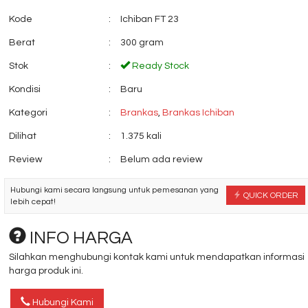
Kode
:
Ichiban FT 23
Berat
:
300 gram
Stok
:
Ready Stock
Kondisi
:
Baru
Kategori
:
Brankas
,
Brankas Ichiban
Dilihat
:
1.375 kali
Review
:
Belum ada review
Hubungi kami secara langsung untuk pemesanan yang
QUICK ORDER
lebih cepat!
INFO HARGA
Silahkan menghubungi kontak kami untuk mendapatkan informasi
harga produk ini.
Hubungi Kami