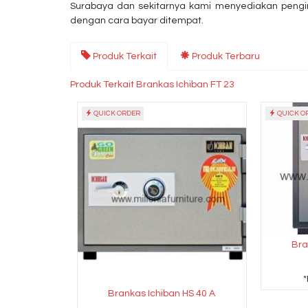
Surabaya dan sekitarnya kami menyediakan pengir
dengan cara bayar ditempat.
Produk Terkait
Produk Terbaru
Produk Terkait Brankas Ichiban FT 23
QUICK ORDER
QUICK O
Bra
Brankas Ichiban HS 40 A