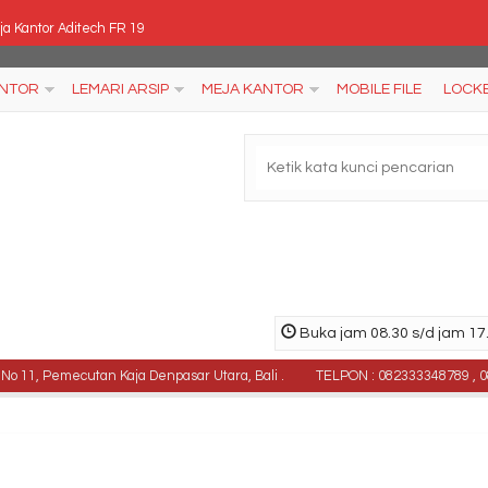
ja Kantor Aditech FR 19
ring Bed Comforta Teenager Plus
ANTOR
LEMARI ARSIP
MEJA KANTOR
MOBILE FILE
LOCK
si Kantor Verona KD 112 TL
k TV Activ NEXA RTV 122
ring Bed Trendy Super Ukuran 200x200
al Kursi Kantor Rakuda KP 326 T
l Lemari Pakaian Activ Spin LP 231
Buka jam 08.30 s/d jam 17.
al Kursi Kantor Rakuda 4015 TLPP
 Pemecutan Kaja Denpasar Utara, Bali .
TELPON : 082333348789 , 087769