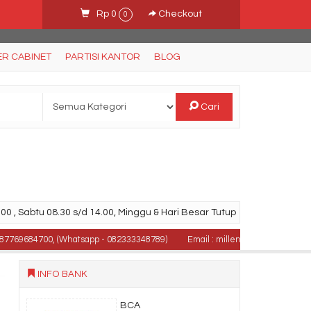
Rp 0
Checkout
0
ER CABINET
PARTISI KANTOR
BLOG
Cari
00 , Sabtu 08.30 s/d 14.00, Minggu & Hari Besar Tutup
684700, (Whatsapp - 082333348789)
Email : milleniafurniturebali@gmail.
INFO BANK
BCA