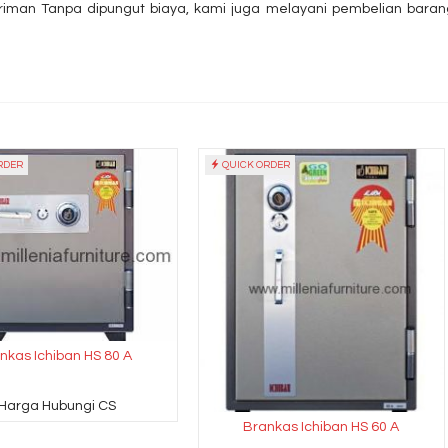
iman Tanpa dipungut biaya, kami juga melayani pembelian baran
RDER
QUICK ORDER
nkas Ichiban HS 80 A
*Harga Hubungi CS
Brankas Ichiban HS 60 A