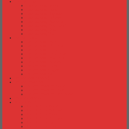
Laci Dorong
Laci Dorong Donati
Laci Dorong Expo
Laci Dorong Highpoint
Laci Dorong Indachi
Laci Dorong Modera
Laci Dorong Orbitrend
Laci Dorong Uno
Laci Dorong Vip
Lemari Arsip
Lemari Arsip Alba
Lemari Arsip Brother
Lemari Arsip Elite
Lemari Arsip Emporium
Lemari Arsip Importa
Lemari Arsip Kozure
Lemari Arsip Lion
Lemari Arsip Tiger
Lemari Arsip Vip
Lemari Arsip (Kayu)
Lemari Pakaian
Lemari Pakaian Activ
Lemari Pakaian Expo
Lemari Pakaian Orbitrend
Locker Cabinet
Meja Kantor
Meja Kantor Activ
Meja Kantor Aditech
Meja Kantor Alba
Meja Kantor Brother
Meja Kantor Euro
Meja Kantor Expo