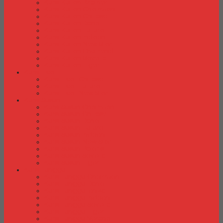
Kursi Kuliah Brother
Kursi Kuliah Chairman
Kursi Kuliah Chitose
Kursi Kuliah Donati
Kursi Kuliah Futura
Kursi Kuliah Indachi
Kursi Kuliah New Star
Kursi Kuliah Orbitrend
Kursi Kuliah Savello
Kursi Kuliah Tiger
Kursi Lipat
Kursi Lipat Chitose
Kursi Lipat Futura
Kursi Lipat New Star
Kursi Susun
Kursi Susun Chairman
Kursi Susun Chitose
Kursi Susun Donati
Kursi Susun Futura
Kursi Susun Indachi
Kursi Susun New Star
Kursi Susun Polaris
Kursi Susun Savello
Kursi Susun Tiger
Kursi Tunggu
Kursi Tunggu Chairman
Kursi Tunggu Donati
Kursi Tunggu Ichiko
Kursi Tunggu Indachi
Kursi Tunggu Savello
Kursi Tunggu Tiger
Kursi Tunggu Verona