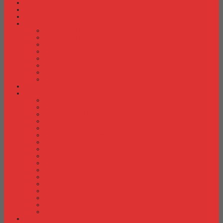
Fire Proof Cabinet
Flip Chart
Graver Furniture
Kursi Bar/ Cafe
Kursi Bar / Cafe Chairman
Kursi Bar / Cafe Subaru
Kursi Bar / Cafe Verona
Kursi Bar/ Cafe Donati
Kursi Bar/ Cafe Ergotec
Kursi Bar/ Cafe Indachi
Kursi Bar/ Cafe Savello
Kursi Bar/ Cafe Tiger
Kursi Gaming
Kursi Kantor
Kursi Kantor Ardent
Kursi Kantor Astrovis
Kursi Kantor Brother
Kursi Kantor Carrera
Kursi Kantor Chairman
Kursi Kantor Chitose
Kursi Kantor Donati
Kursi Kantor Ergotec
Kursi Kantor Importa
Kursi Kantor Indachi
Kursi Kantor Indachi Inco
Kursi Kantor Polaris
Kursi Kantor Rakuda
Kursi kantor Savello
Kursi Kantor Subaru
Kursi Kantor Tiger
Kursi Kantor Verona
Kursi Kuliah