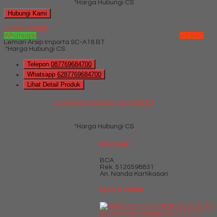
*Harga Hubungi CS
Hubungi Kami
QUICK ORDER
Whatsapp
via SMS
Lemari Arsip Importa SC-A18 BT
*Harga Hubungi CS
Telepon
087769684700
Whatsapp
6287769684700
Lihat Detail Produk
Lemari Arsip Importa SC-A18 BT
*Harga Hubungi CS
Info Bank
BCA
Rek.
5120598831
An. Nanda Kartikasari
Produk Pilihan
Kursi Kantor Verona KD-1078-TC