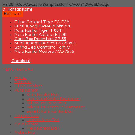
Ffn26mCseQzwzJTw3smpNE8Nti1cAw6hYZWaSDjvoqs
q
Kontak Kami
Hot Item!
Filling Cabinet Tiger FC-D3A
Kursi Tunggu Savello Infinio 4
Kursi Kantor Tiger T-804
Meja Kantor Aditech FR 06
Cash Box Daichiban CB 55
Kursi Tunggu Indachi PS Casa 3
Spring Bed Comforta Family
Meja Kantor Modera AOD 7575
Checkout
MENU NAVIGASI
Home
Brankas
Filling Cabinet
Kursi Kantor
Kursi Kantor Bali
Jual Kursi Kantor Denpasar
Toko Kursi Denpasar
Toko Kursi Kantor di Denpasar
savello kursi kantor Bali
Lemari Arsip
Lemari Arsip Bali
Meja Kantor
Meja Kantor Bali
Mobile File