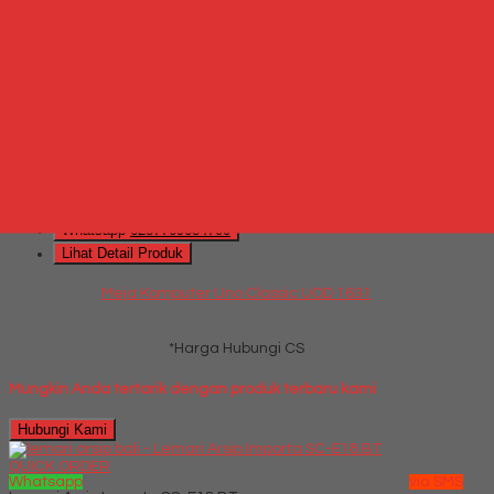
Meja Komputer Activ Vino CT 81
*Harga Hubungi CS
Hubungi Kami
QUICK ORDER
Whatsapp
via SMS
Meja Komputer Uno Classic UOD 1631
*Harga Hubungi CS
Telepon
087769684700
Whatsapp
6287769684700
Lihat Detail Produk
Meja Komputer Uno Classic UOD 1631
*Harga Hubungi CS
Mungkin Anda tertarik dengan produk terbaru kami
Hubungi Kami
QUICK ORDER
Whatsapp
via SMS