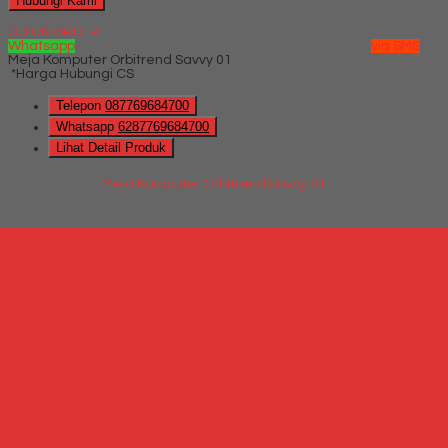
Hubungi Kami
QUICK ORDER
Whatsapp
via SMS
Meja Komputer Orbitrend Savvy 01
*Harga Hubungi CS
Telepon
087769684700
Whatsapp
6287769684700
Lihat Detail Produk
Meja Komputer Orbitrend Savvy 01
*Harga Hubungi CS
Hubungi Kami
QUICK ORDER
Whatsapp
via SMS
Meja Komputer Activ Vino CT 81
*Harga Hubungi CS
Telepon
087769684700
Whatsapp
6287769684700
Lihat Detail Produk