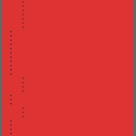
Meja Kantor Indachi
Meja Kantor Lion
Meja Kantor Lunar
Meja Kantor Modera
Meja Kantor Orbitrend
Meja Kantor Uno
Meja Kantor Vip
Meja Komputer
Meja Lipat
Meja Meeting
Meja Resepsionis
Mesin Absensi
Mesin Hitung Uang
Mesin Penghancur Kertas
Mesin Tik
Mobile File
Papan Tulis / WhiteBoard
Partisi Kantor
Partisi Kantor Donati
Partisi Kantor Indachi
Partisi Kantor Modera
Partisi Kantor Uno
Rak Sepatu
Rak Serbaguna
Rak TV
Rak TV Activ
Rak TV Expo
Rak TV Orbitrend
Ranjang Besi Expo
Ranjang Besi Orbitrend
Spring Bed Comforta
Spring bed Trendy