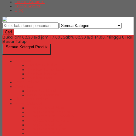
Locker Cabinet
Partisi Kantor
Blog
Cari
Buka jam 08.30 s/d jam 17.00 , Sabtu 08.30 s/d 14.00, Minggu & Hari
Besar Tutup
Semua Kategori Produk
Brankas
Brankas Chubb
Brankas Daichiban
Brankas Ichiban
Brankas Lion
Card Cabinet
Cash Box
Cash Box Daichiban
Cash Box Ichiban
Direction Cabinet
Filling Cabinet
Filling Cabinet Alba
Filling Cabinet Brother
Filling Cabinet Emporium
Filling Cabinet Kozure
Filling Cabinet Lion
Filling Cabinet Tiger
Filling Cabinet Vip