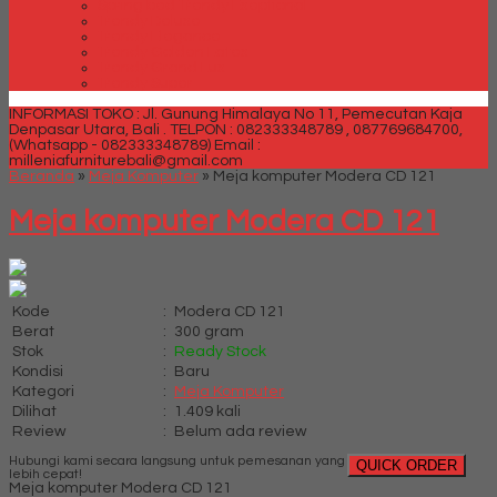
Spring bed Trendy Exeptional
Trendy Deluxe
Trendy Elegance
Trendy Golden Latex
Trendy Grand Lux
Trendy Super
INFORMASI TOKO : Jl. Gunung Himalaya No 11, Pemecutan Kaja
Denpasar Utara, Bali .
TELPON : 082333348789 , 087769684700,
(Whatsapp - 082333348789)
Email :
milleniafurniturebali@gmail.com
Beranda
»
Meja Komputer
»
Meja komputer Modera CD 121
Meja komputer Modera CD 121
Kode
:
Modera CD 121
Berat
:
300 gram
Stok
:
Ready Stock
Kondisi
:
Baru
Kategori
:
Meja Komputer
Dilihat
:
1.409 kali
Review
:
Belum ada review
Hubungi kami secara langsung untuk pemesanan yang
QUICK ORDER
lebih cepat!
Meja komputer Modera CD 121