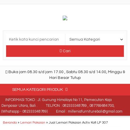
Cari
Buka jam 08.30 s/d jam 17.00 , Sabtu 08.30 s/d 14.00, Minggu &
Hari Besar Tutup
SEMUA KATEGORI PRODUK
INFORMASI TOKO : Jl. Gunung Himalaya No 11, Pemecutan Kaja
Denpasar Utara, Bali .
TELPON : 082333348789 , 087769684700,
(Whatsapp - 082333348789)
Email : milleniafurniturebali@gmail.com
Beranda
»
Lemari Pakaian
»
Jual Lemari Pakaian Activ Kofi LP 307