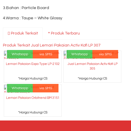
3.Bahan : Particle Board
4.Warna : Taupe – White Glossy
Produk Terkait
Produk Terbaru
Produk Terkait Jual Lemari Pakaian Activ Kofi LP 307
Whatsapp
via SMS
Whatsapp
via SMS
QUICK ORDER
QUICK ORDER
Lemari Pakaian Expo Type LP-2102
Jual Lemari Pakaian Activ Kofi LP
305
*Harga Hubungi CS
*Harga Hubungi CS
Whatsapp
via SMS
QUICK ORDER
Lemari Pakaian Orbitrend BM 3151
*Harga Hubungi CS