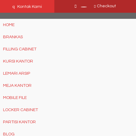
Ffn26mCseQzwzJTw3smpNE8Nti1cAw6hYZWaSDjvoqs
q
Checkout
Kontak Kami
HOME
BRANKAS
FILLING CABINET
KURSI KANTOR
LEMARI ARSIP
MEJA KANTOR
MOBILE FILE
LOCKER CABINET
PARTISI KANTOR
BLOG