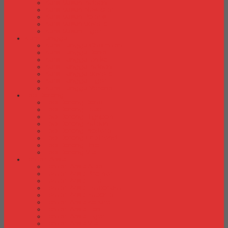
Kursi Susun Indachi
Kursi Susun New Star
Kursi Susun Polaris
Kursi Susun Savello
Kursi Susun Tiger
Kursi Tunggu
Kursi Tunggu Chairman
Kursi Tunggu Donati
Kursi Tunggu Ichiko
Kursi Tunggu Indachi
Kursi Tunggu Savello
Kursi Tunggu Tiger
Kursi Tunggu Verona
Laci Dorong
Laci Dorong Donati
Laci Dorong Expo
Laci Dorong Highpoint
Laci Dorong Indachi
Laci Dorong Modera
Laci Dorong Orbitrend
Laci Dorong Uno
Laci Dorong Vip
Lemari Arsip
Lemari Arsip Alba
Lemari Arsip Brother
Lemari Arsip Elite
Lemari Arsip Emporium
Lemari Arsip Importa
Lemari Arsip Kozure
Lemari Arsip Lion
Lemari Arsip Tiger
Lemari Arsip Vip