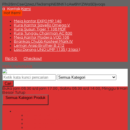
Ffn26mCseQzwzJTw3smpNE8Nti1cAw6hYZWaSDjvoqs
q
Kontak Kami
Hot Item!
Meja kantor EXPO MP 140
Kursi Kantor Savello Omega V
Kursi Susun Tiger T 108 MDF
Kursi Tunggu Chairman AC 830
Meja Kantor Modera VOD 106
Brankas Chubb Kasteel Mark IV
Lemari Arsip Brother B 212
Laci Dorong UNO UMP 1135 ( 3 laci )
Rp 0
0
Checkout
MENU NAVIGASI
Cari
Buka jam 08.30 s/d jam 17.00 , Sabtu 08.30 s/d 14.00, Minggu & Hari
Besar Tutup
Semua Kategori Produk
Brankas
Brankas Chubb
Brankas Daichiban
Brankas Ichiban
Brankas Lion