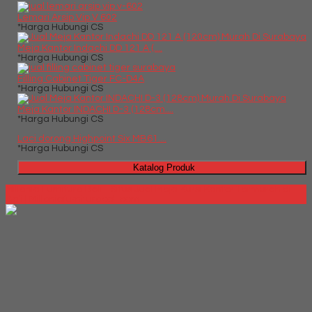
Lemari Arsip Vip V 602
*Harga Hubungi CS
Meja Kantor Indachi DD 121 A (....
*Harga Hubungi CS
Filling Cabinet Tiger FC-D4A
*Harga Hubungi CS
Meja Kantor INDACHI D-3 (128cm....
*Harga Hubungi CS
Laci dorong Highpoint Six MB61....
*Harga Hubungi CS
Katalog Produk
Millenia Furniture Bali - Situs Jual Meja Kursi Kantor Termurah di
Bali | Milleniafurniturebali.com