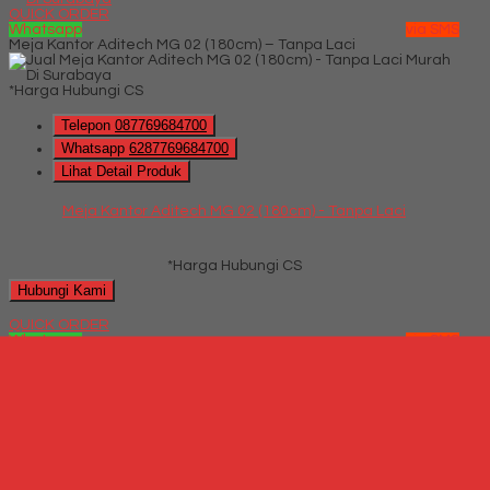
QUICK ORDER
Whatsapp
via SMS
Meja Kantor Aditech MG 02 (180cm) – Tanpa Laci
*Harga Hubungi CS
Telepon
087769684700
Whatsapp
6287769684700
Lihat Detail Produk
Meja Kantor Aditech MG 02 (180cm) - Tanpa Laci
*Harga Hubungi CS
Hubungi Kami
QUICK ORDER
Whatsapp
via SMS
Meja Kantor Modera VOD 189
*Harga Hubungi CS
Telepon
087769684700
Whatsapp
6287769684700
Lihat Detail Produk