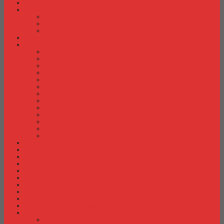
Lemari Arsip (Kayu)
Lemari Pakaian
Lemari Pakaian Activ
Lemari Pakaian Expo
Lemari Pakaian Orbitrend
Locker Cabinet
Meja Kantor
Meja Kantor Activ
Meja Kantor Aditech
Meja Kantor Alba
Meja Kantor Brother
Meja Kantor Euro
Meja Kantor Expo
Meja Kantor Indachi
Meja Kantor Lion
Meja Kantor Lunar
Meja Kantor Modera
Meja Kantor Orbitrend
Meja Kantor Uno
Meja Kantor Vip
Meja Komputer
Meja Lipat
Meja Meeting
Meja Resepsionis
Mesin Absensi
Mesin Hitung Uang
Mesin Penghancur Kertas
Mesin Tik
Mobile File
Papan Tulis / WhiteBoard
Partisi Kantor
Partisi Kantor Donati