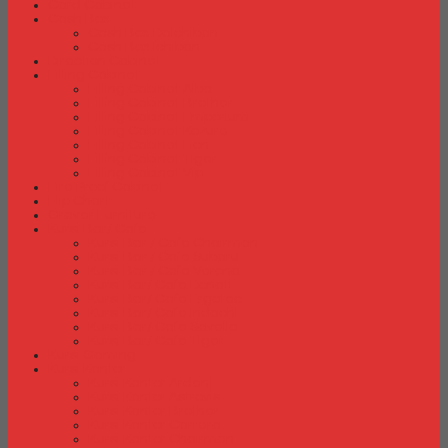
Card Cabinet
Cash Box
Cash Box Daichiban
Cash Box Ichiban
Direction Cabinet
Filling Cabinet
Filling Cabinet Alba
Filling Cabinet Brother
Filling Cabinet Emporium
Filling Cabinet Kozure
Filling Cabinet Lion
Filling Cabinet Tiger
Filling Cabinet Vip
Fire Proof Cabinet
Flip Chart
Graver Furniture
Kursi Bar/ Cafe
Kursi Bar / Cafe Chairman
Kursi Bar / Cafe Subaru
Kursi Bar / Cafe Verona
Kursi Bar/ Cafe Donati
Kursi Bar/ Cafe Ergotec
Kursi Bar/ Cafe Indachi
Kursi Bar/ Cafe Savello
Kursi Bar/ Cafe Tiger
Kursi Gaming
Kursi Kantor
Kursi Kantor Ardent
Kursi Kantor Astrovis
Kursi Kantor Brother
Kursi Kantor Carrera
Kursi Kantor Chairman