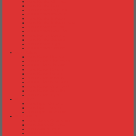
Kursi Kantor Chitose
Kursi Kantor Donati
Kursi Kantor Ergotec
Kursi Kantor Importa
Kursi Kantor Indachi
Kursi Kantor Indachi Inco
Kursi Kantor Polaris
Kursi Kantor Rakuda
Kursi kantor Savello
Kursi Kantor Subaru
Kursi Kantor Tiger
Kursi Kantor Verona
Kursi Kuliah
Kursi Kuliah Brother
Kursi Kuliah Chairman
Kursi Kuliah Chitose
Kursi Kuliah Donati
Kursi Kuliah Futura
Kursi Kuliah Indachi
Kursi Kuliah New Star
Kursi Kuliah Orbitrend
Kursi Kuliah Savello
Kursi Kuliah Tiger
Kursi Lipat
Kursi Lipat Chitose
Kursi Lipat Futura
Kursi Lipat New Star
Kursi Susun
Kursi Susun Chairman
Kursi Susun Chitose
Kursi Susun Donati
Kursi Susun Futura