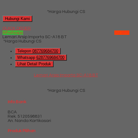
*Harga Hubungi CS
Hubungi Kami
QUICK ORDER
Whatsapp
via SMS
Lemari Arsip Importa SC-A18 BT
*Harga Hubungi CS
Telepon
087769684700
Whatsapp
6287769684700
Lihat Detail Produk
Lemari Arsip Importa SC-A18 BT
*Harga Hubungi CS
Info Bank
BCA
Rek.
5120598831
An. Nanda Kartikasari
Produk Pilihan