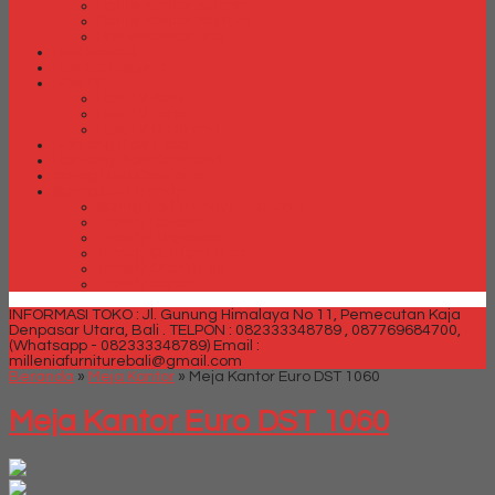
Partisi Kantor Indachi
Partisi Kantor Modera
Partisi Kantor Uno
Rak Sepatu
Rak Serbaguna
Rak TV
Rak TV Activ
Rak TV Expo
Rak TV Orbitrend
Ranjang Besi Expo
Ranjang Besi Orbitrend
Spring Bed Comforta
Spring bed Trendy
Spring bed Trendy Exeptional
Trendy Deluxe
Trendy Elegance
Trendy Golden Latex
Trendy Grand Lux
Trendy Super
INFORMASI TOKO : Jl. Gunung Himalaya No 11, Pemecutan Kaja
Denpasar Utara, Bali .
TELPON : 082333348789 , 087769684700,
(Whatsapp - 082333348789)
Email :
milleniafurniturebali@gmail.com
Beranda
»
Meja Kantor
»
Meja Kantor Euro DST 1060
Meja Kantor Euro DST 1060