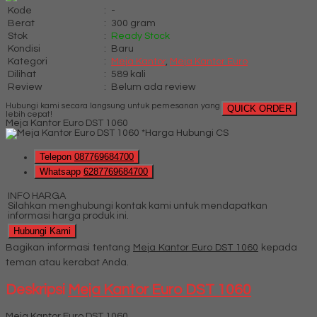
Kode
:
-
Berat
:
300 gram
Stok
:
Ready Stock
Kondisi
:
Baru
Kategori
:
Meja Kantor
,
Meja Kantor Euro
Dilihat
:
589 kali
Review
:
Belum ada review
Hubungi kami secara langsung untuk pemesanan yang
QUICK ORDER
lebih cepat!
Meja Kantor Euro DST 1060
*Harga Hubungi CS
Telepon
087769684700
Whatsapp
6287769684700
INFO HARGA
Silahkan menghubungi kontak kami untuk mendapatkan
informasi harga produk ini.
Hubungi Kami
Bagikan informasi tentang
Meja Kantor Euro DST 1060
kepada
teman atau kerabat Anda.
Deskripsi
Meja Kantor Euro DST 1060
Meja Kantor Euro DST 1060