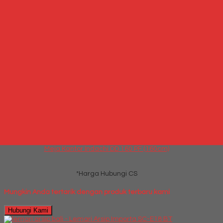
Meja Kantor Modera VOD 189
*Harga Hubungi CS
Hubungi Kami
QUICK ORDER
Whatsapp
via SMS
Meja Kantor Indachi DD 160 PF (160cm)
*Harga Hubungi CS
Telepon
087769684700
Whatsapp
6287769684700
Lihat Detail Produk
Meja Kantor Indachi DD 160 PF (160cm)
*Harga Hubungi CS
Mungkin Anda tertarik dengan produk terbaru kami
Hubungi Kami