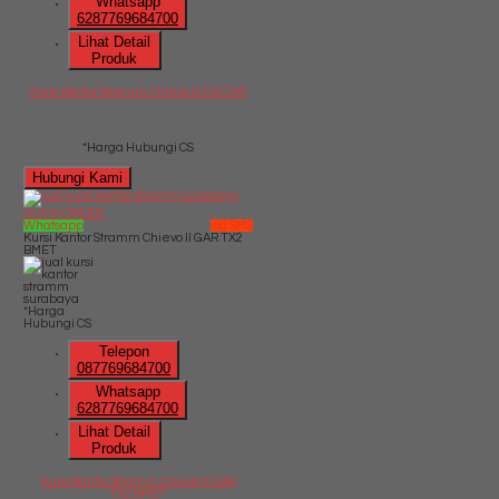
Whatsapp
6287769684700
Lihat Detail
Produk
Kursi Kantor Stramm Chievo III CA CHR
*Harga Hubungi CS
Hubungi Kami
QUICK ORDER
Whatsapp
via SMS
Kursi Kantor Stramm Chievo II GAR TX2
BMET
*Harga
Hubungi CS
Telepon
087769684700
Whatsapp
6287769684700
Lihat Detail
Produk
Kursi Kantor Stramm Chievo II GAR
TX2 BMET