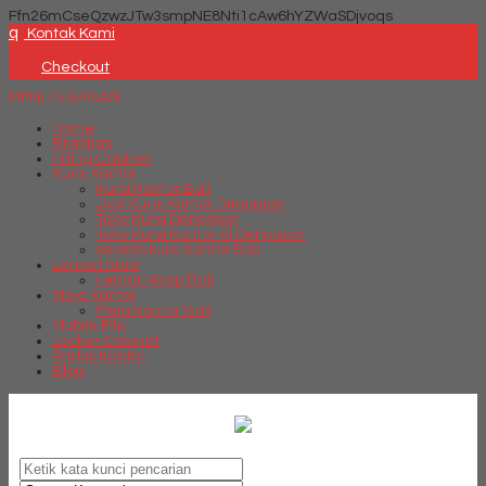
Ffn26mCseQzwzJTw3smpNE8Nti1cAw6hYZWaSDjvoqs
q
Kontak Kami
Checkout
MENU NAVIGASI
Home
Brankas
Filling Cabinet
Kursi Kantor
Kursi Kantor Bali
Jual Kursi Kantor Denpasar
Toko Kursi Denpasar
Toko Kursi Kantor di Denpasar
savello kursi kantor Bali
Lemari Arsip
Lemari Arsip Bali
Meja Kantor
Meja Kantor Bali
Mobile File
Locker Cabinet
Partisi Kantor
Blog