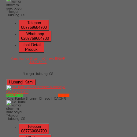
*Harga
Hubungi CS
Telepon
087769684700
Whatsapp
6287769684700
Lihat Detail
Produk
Kursi Kantor Stramm Chievo III GAR
TAS2 BMET
*Harga Hubungi CS
Hubungi Kami
QUICK ORDER
Whatsapp
via SMS
Kursi Kantor Stramm Chievo III CA CHR
*Harga
Hubungi CS
Telepon
087769684700