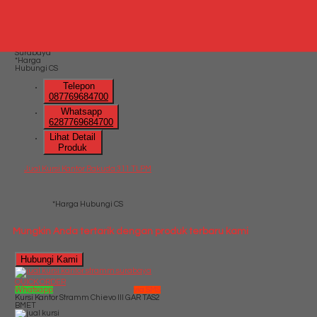
Whatsapp
via SMS
Jual Kursi Kantor Rakuda 311 TLPM
*Harga
Hubungi CS
Telepon
087769684700
Whatsapp
6287769684700
Lihat Detail
Produk
Jual Kursi Kantor Rakuda 311 TLPM
*Harga Hubungi CS
Mungkin Anda tertarik dengan produk terbaru kami
Hubungi Kami
QUICK ORDER
Whatsapp
via SMS
Kursi Kantor Stramm Chievo III GAR TAS2
BMET