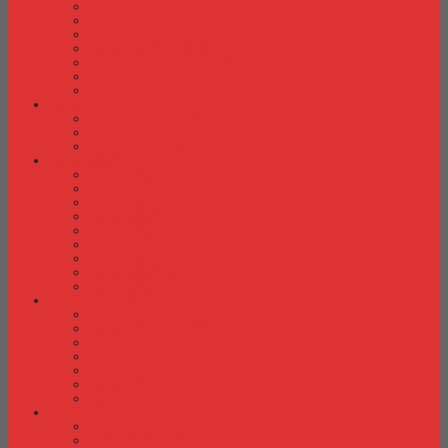
Kursi Kuliah Donati
Kursi Kuliah Futura
Kursi Kuliah Indachi
Kursi Kuliah New Star
Kursi Kuliah Orbitrend
Kursi Kuliah Savello
Kursi Kuliah Tiger
Kursi Lipat
Kursi Lipat Chitose
Kursi Lipat Futura
Kursi Lipat New Star
Kursi Susun
Kursi Susun Chairman
Kursi Susun Chitose
Kursi Susun Donati
Kursi Susun Futura
Kursi Susun Indachi
Kursi Susun New Star
Kursi Susun Polaris
Kursi Susun Savello
Kursi Susun Tiger
Kursi Tunggu
Kursi Tunggu Chairman
Kursi Tunggu Donati
Kursi Tunggu Ichiko
Kursi Tunggu Indachi
Kursi Tunggu Savello
Kursi Tunggu Tiger
Kursi Tunggu Verona
Laci Dorong
Laci Dorong Donati
Laci Dorong Expo