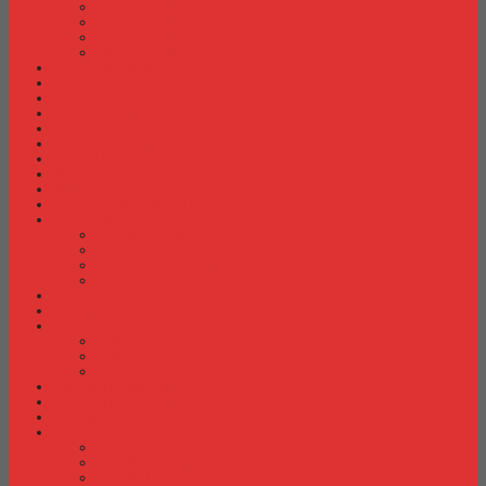
Meja Kantor Modera
Meja Kantor Orbitrend
Meja Kantor Uno
Meja Kantor Vip
Meja Komputer
Meja Lipat
Meja Meeting
Meja Resepsionis
Mesin Absensi
Mesin Hitung Uang
Mesin Penghancur Kertas
Mesin Tik
Mobile File
Papan Tulis / WhiteBoard
Partisi Kantor
Partisi Kantor Donati
Partisi Kantor Indachi
Partisi Kantor Modera
Partisi Kantor Uno
Rak Sepatu
Rak Serbaguna
Rak TV
Rak TV Activ
Rak TV Expo
Rak TV Orbitrend
Ranjang Besi Expo
Ranjang Besi Orbitrend
Spring Bed Comforta
Spring bed Trendy
Spring bed Trendy Exeptional
Trendy Deluxe
Trendy Elegance