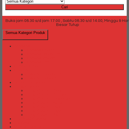
Cari
Buka jam 08.30 s/d jam 17.00 , Sabtu 08.30 s/d 14.00, Minggu & Har
Besar Tutup
Semua Kategori Produk
Brankas
Brankas Chubb
Brankas Daichiban
Brankas Ichiban
Brankas Lion
Card Cabinet
Cash Box
Cash Box Daichiban
Cash Box Ichiban
Direction Cabinet
Filling Cabinet
Filling Cabinet Alba
Filling Cabinet Brother
Filling Cabinet Emporium
Filling Cabinet Kozure
Filling Cabinet Lion
Filling Cabinet Tiger
Filling Cabinet Vip
Fire Proof Cabinet
Flip Chart
Graver Furniture