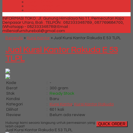
Trendy Golden Latex
Trendy Grand Lux
Trendy Super
INFORMASI TOKO : Jl. Gunung Himalaya No 11, Pemecutan Kaja
Denpasar Utara, Bali .
TELPON : 082333348789 , 087769684700,
(Whatsapp - 082333348789)
Email :
milleniafurniturebali@gmail.com
Beranda
»
Kursi Kantor
»
Jual Kursi Kantor Rakuda E 53 TLPL
Jual Kursi Kantor Rakuda E 53
TLPL
Kode
:
-
Berat
:
300 gram
Stok
:
Ready Stock
Kondisi
:
Baru
Kategori
:
Kursi Kantor
,
Kursi Kantor Rakuda
Dilihat
:
601 kali
Review
:
Belum ada review
Hubungi kami secara langsung untuk pemesanan yang
QUICK ORDER
lebih cepat!
Jual Kursi Kantor Rakuda E 53 TLPL