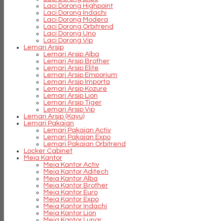
Laci Dorong Highpoint
Laci Dorong Indachi
Laci Dorong Modera
Laci Dorong Orbitrend
Laci Dorong Uno
Laci Dorong Vip
Lemari Arsip
Lemari Arsip Alba
Lemari Arsip Brother
Lemari Arsip Elite
Lemari Arsip Emporium
Lemari Arsip Importa
Lemari Arsip Kozure
Lemari Arsip Lion
Lemari Arsip Tiger
Lemari Arsip Vip
Lemari Arsip (Kayu)
Lemari Pakaian
Lemari Pakaian Activ
Lemari Pakaian Expo
Lemari Pakaian Orbitrend
Locker Cabinet
Meja Kantor
Meja Kantor Activ
Meja Kantor Aditech
Meja Kantor Alba
Meja Kantor Brother
Meja Kantor Euro
Meja Kantor Expo
Meja Kantor Indachi
Meja Kantor Lion
Meja Kantor Lunar