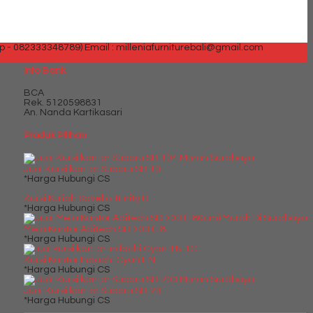
p - 082333348789)
Email : milleniafurniturebali@gmail.com
Info Bank
BCA
Rek.
5120598831
An. Nanda Kartikasari
Produk Pilihan
Jual Kursi kantor Subaru SB 10....
*Harga Hubungi CS
Kursi Kuliah Savello Trinity D
*Harga Hubungi CS
Meja Kantor Aditech SDD 03 (18....
*Harga Hubungi CS
Kursi Kantor Indachi Cyan II N....
*Harga Hubungi CS
Jual Kursi kantor Subaru SB 20....
*Harga Hubungi CS