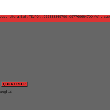
sar Utara, Bali .
TELPON : 082333348789 , 087769684700, (Whatsap
SIDEBAR
QUICK ORDER
ungi CS