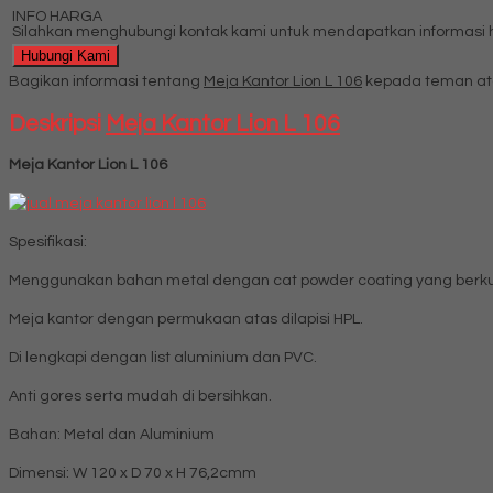
INFO HARGA
Silahkan menghubungi kontak kami untuk mendapatkan informasi ha
Hubungi Kami
Bagikan informasi tentang
Meja Kantor Lion L 106
kepada teman at
Deskripsi
Meja Kantor Lion L 106
Meja Kantor Lion L 106
Spesifikasi:
Menggunakan bahan metal dengan cat powder coating yang berkua
Meja kantor dengan permukaan atas dilapisi HPL.
Di lengkapi dengan list aluminium dan PVC.
Anti gores serta mudah di bersihkan.
Bahan: Metal dan Aluminium
Dimensi: W 120 x D 70 x H 76,2cmm