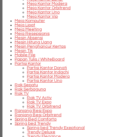
Meja Kantor Modera
Meja Kantor Orbitrend
Meja Kantor Uno
Meja Kantor Vip
Meja Komputer
Meja Lipat
Meja Meeting
Meja Resepsionis
Mesin Absensi
Mesin Hitung Uang
Mesin Penghancur Kertas
Mesin Tik
Mobile File
Papan Tulis / WhiteBoard
Partisi Kantor
Partisi Kantor Donati
Partisi Kantor Indachi
Partisi Kantor Modera
Partisi Kantor Uno
Rak Sepatu
Rak Serbaguna
Rak TV
Rak TV Activ
Rak TV Expo
Rak TV Orbitrend
Ranjang Besi Expo
Ranjang Besi Orbitrend
Spring Bed Comforta
Spring bed Trendy
Spring bed Trendy Exeptional
Trendy Deluxe
Trendy Elegance