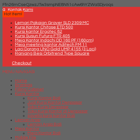
Ffn26mCseQzwzJTw3smpNE8Nti1cAw6hYZWaSDjvoqs
q
Kontak Kami
Hot Item!
Lemari Pakaian Graver SLD 2309 MC
Kursi Kantor Chitose ETD 500
Kursi kantor Ergotec 82
Kursi Susun Futura FTR 405
Meja Kantor Indachi DD 160 PF (160cm)
Meja meeting kantor Aditech FM 11
Laci Dorong UNO Gold UMP 4155 (3 Laci)
Ranjang Besi Orbitrend Type Square
Checkout
MENU NAVIGASI
Home
Brankas
Filling Cabinet
Kursi Kantor
Kursi Kantor Bali
Jual Kursi Kantor Denpasar
Toko Kursi Denpasar
Toko Kursi Kantor di Denpasar
savello kursi kantor Bali
Lemari Arsip
Lemari Arsip Bali
Meja Kantor
Meja Kantor Bali
Mobile File