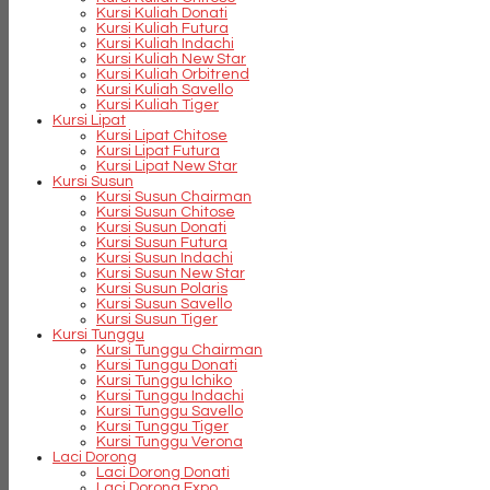
Kursi Kuliah Donati
Kursi Kuliah Futura
Kursi Kuliah Indachi
Kursi Kuliah New Star
Kursi Kuliah Orbitrend
Kursi Kuliah Savello
Kursi Kuliah Tiger
Kursi Lipat
Kursi Lipat Chitose
Kursi Lipat Futura
Kursi Lipat New Star
Kursi Susun
Kursi Susun Chairman
Kursi Susun Chitose
Kursi Susun Donati
Kursi Susun Futura
Kursi Susun Indachi
Kursi Susun New Star
Kursi Susun Polaris
Kursi Susun Savello
Kursi Susun Tiger
Kursi Tunggu
Kursi Tunggu Chairman
Kursi Tunggu Donati
Kursi Tunggu Ichiko
Kursi Tunggu Indachi
Kursi Tunggu Savello
Kursi Tunggu Tiger
Kursi Tunggu Verona
Laci Dorong
Laci Dorong Donati
Laci Dorong Expo