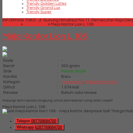
Trendy Golden Latex
Trendy Grand Lux
Trendy Super
INFORMASI TOKO : Jl. Gunung Himalaya No 11, Pemecutan Kaja Denpa
Beranda
»
Meja Kantor
»
Meja Kantor Lion L 106
Meja Kantor Lion L 106
Kode
:
-
Berat
:
300 gram
Stok
:
Ready Stock
Kondisi
:
Baru
Kategori
:
Meja Kantor
,
Meja Kantor Lion
Dilihat
:
1.074 kali
Review
:
Belum ada review
Hubungi kami secara langsung untuk pemesanan yang lebih cepat!
Meja Kantor Lion L 106
*Harga Hub
Telepon
087769684700
Whatsapp
6287769684700