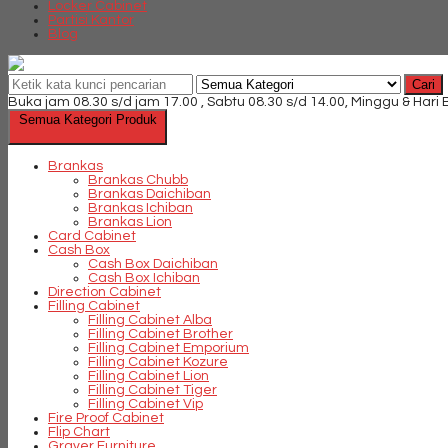
Locker Cabinet
Partisi Kantor
Blog
Cari
Buka jam 08.30 s/d jam 17.00 , Sabtu 08.30 s/d 14.00, Minggu & Hari
Semua Kategori Produk
Brankas
Brankas Chubb
Brankas Daichiban
Brankas Ichiban
Brankas Lion
Card Cabinet
Cash Box
Cash Box Daichiban
Cash Box Ichiban
Direction Cabinet
Filling Cabinet
Filling Cabinet Alba
Filling Cabinet Brother
Filling Cabinet Emporium
Filling Cabinet Kozure
Filling Cabinet Lion
Filling Cabinet Tiger
Filling Cabinet Vip
Fire Proof Cabinet
Flip Chart
Graver Furniture