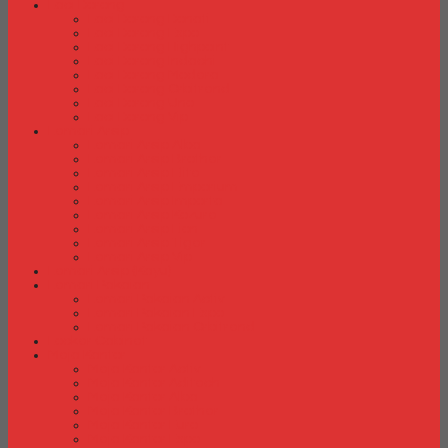
Laci Dorong
Laci Dorong Donati
Laci Dorong Expo
Laci Dorong Highpoint
Laci Dorong Indachi
Laci Dorong Modera
Laci Dorong Orbitrend
Laci Dorong Uno
Laci Dorong Vip
Lemari Arsip
Lemari Arsip Alba
Lemari Arsip Brother
Lemari Arsip Elite
Lemari Arsip Emporium
Lemari Arsip Importa
Lemari Arsip Kozure
Lemari Arsip Lion
Lemari Arsip Tiger
Lemari Arsip Vip
Lemari Arsip (Kayu)
Lemari Pakaian
Lemari Pakaian Activ
Lemari Pakaian Expo
Lemari Pakaian Orbitrend
Locker Cabinet
Meja Kantor
Meja Kantor Activ
Meja Kantor Aditech
Meja Kantor Alba
Meja Kantor Brother
Meja Kantor Euro
Meja Kantor Expo