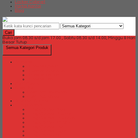
Locker Cabinet
Partisi Kantor
Blog
Cari
Buka jam 08.30 s/d jam 17.00 , Sabtu 08.30 s/d 14.00, Minggu & Hari
Besar Tutup
Semua Kategori Produk
Brankas
Brankas Chubb
Brankas Daichiban
Brankas Ichiban
Brankas Lion
Card Cabinet
Cash Box
Cash Box Daichiban
Cash Box Ichiban
Direction Cabinet
Filling Cabinet
Filling Cabinet Alba
Filling Cabinet Brother
Filling Cabinet Emporium
Filling Cabinet Kozure
Filling Cabinet Lion
Filling Cabinet Tiger
Filling Cabinet Vip