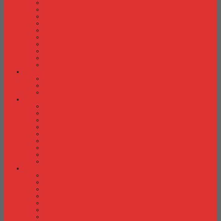
Kursi Kuliah Brother
Kursi Kuliah Chairman
Kursi Kuliah Chitose
Kursi Kuliah Donati
Kursi Kuliah Futura
Kursi Kuliah Indachi
Kursi Kuliah New Star
Kursi Kuliah Orbitrend
Kursi Kuliah Savello
Kursi Kuliah Tiger
Kursi Lipat
Kursi Lipat Chitose
Kursi Lipat Futura
Kursi Lipat New Star
Kursi Susun
Kursi Susun Chairman
Kursi Susun Chitose
Kursi Susun Donati
Kursi Susun Futura
Kursi Susun Indachi
Kursi Susun New Star
Kursi Susun Polaris
Kursi Susun Savello
Kursi Susun Tiger
Kursi Tunggu
Kursi Tunggu Chairman
Kursi Tunggu Donati
Kursi Tunggu Ichiko
Kursi Tunggu Indachi
Kursi Tunggu Savello
Kursi Tunggu Tiger
Kursi Tunggu Verona