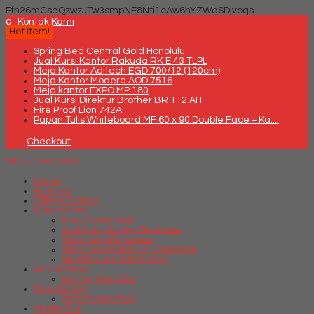
Ffn26mCseQzwzJTw3smpNE8Nti1cAw6hYZWaSDjvoqs
q
Kontak Kami
Hot Item!
Spring Bed Central Gold Honolulu
Jual Kursi Kantor Rakuda RK E 43 TLPL
Meja Kantor Aditech EGD 700/12 (120cm)
Meja Kantor Modera AOD 7516
Meja kantor EXPO MP 180
Jual Kursi Direktur Brother BR 112 AH
Fire Proof Lion 742A
Papan Tulis Whiteboard MF 60 x 90 Double Face + Ka....
Checkout
MENU NAVIGASI
Home
Brankas
Filling Cabinet
Kursi Kantor
Kursi Kantor Bali
Jual Kursi Kantor Denpasar
Toko Kursi Denpasar
Toko Kursi Kantor di Denpasar
savello kursi kantor Bali
Lemari Arsip
Lemari Arsip Bali
Meja Kantor
Meja Kantor Bali
Mobile File