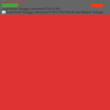
QUICK ORDER
Whatsapp
via SMS
Jual Kursi Tunggu Verona KT-612-MJ
*Harga
Hubungi CS
Telepon
087769684700
Whatsapp
6287769684700
Lihat Detail Produk
Jual Kursi Tunggu Verona KT-612-MJ
*Harga Hubungi CS
Hubungi Kami
QUICK ORDER
Whatsapp
via SMS
Kursi Tunggu Chairman VC 721 A
*Harga Hubungi CS
Telepon
087769684700
Whatsapp
6287769684700
Lihat Detail Produk
Kursi Tunggu Chairman VC 721 A