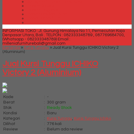
Spring bed Trendy Exeptional
Trendy Deluxe
Trendy Elegance
Trendy Golden Latex
Trendy Grand Lux
Trendy Super
INFORMASI TOKO : Jl. Gunung Himalaya No 11, Pemecutan Kaja
Denpasar Utara, Bali .
TELPON : 082333348789 , 087769684700,
(Whatsapp - 082333348789)
Email :
milleniafurniturebali@gmail.com
Beranda
»
Kursi Tunggu
»
Jual Kursi Tunggu ICHIKO Victory 2
(Aluminium)
Jual Kursi Tunggu ICHIKO
Victory 2 (Aluminium)
Kode
:
-
Berat
:
300 gram
Stok
:
Ready Stock
Kondisi
:
Baru
Kategori
:
Kursi Tunggu
,
Kursi Tunggu Ichiko
Dilihat
:
776 kali
Review
:
Belum ada review