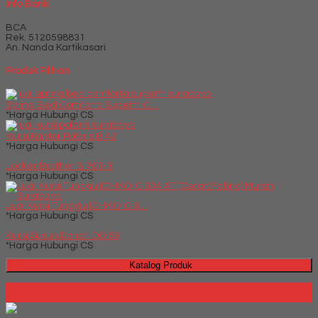
Info Bank
BCA
Rek.
5120598831
An. Nanda Kartikasari
Produk Pilihan
Spring Bed Comforta Superfit C....
*Harga Hubungi CS
Kursi Kantor Polaris B 42
*Harga Hubungi CS
Locker Brother B 703-3
*Harga Hubungi CS
Jual Kursi Tunggu ICHIKO IC 9....
*Harga Hubungi CS
Kursi Susun Donati DO 69
*Harga Hubungi CS
Katalog Produk
Millenia Furniture Bali - Situs Jual Meja Kursi Kantor Termurah di
Bali | Milleniafurniturebali.com