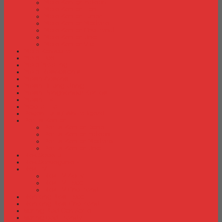
Meja Kantor Indachi
Meja Kantor Lion
Meja Kantor Lunar
Meja Kantor Modera
Meja Kantor Orbitrend
Meja Kantor Uno
Meja Kantor Vip
Meja Komputer
Meja Lipat
Meja Meeting
Meja Resepsionis
Mesin Absensi
Mesin Hitung Uang
Mesin Penghancur Kertas
Mesin Tik
Mobile File
Papan Tulis / WhiteBoard
Partisi Kantor
Partisi Kantor Donati
Partisi Kantor Indachi
Partisi Kantor Modera
Partisi Kantor Uno
Rak Sepatu
Rak Serbaguna
Rak TV
Rak TV Activ
Rak TV Expo
Rak TV Orbitrend
Ranjang Besi Expo
Ranjang Besi Orbitrend
Spring Bed Comforta
Spring bed Trendy