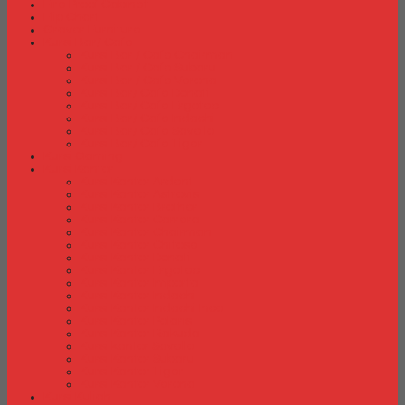
Fire Proof Cabinet
Flip Chart
Graver Furniture
Kursi Bar/ Cafe
Kursi Bar / Cafe Chairman
Kursi Bar / Cafe Subaru
Kursi Bar / Cafe Verona
Kursi Bar/ Cafe Donati
Kursi Bar/ Cafe Ergotec
Kursi Bar/ Cafe Indachi
Kursi Bar/ Cafe Savello
Kursi Bar/ Cafe Tiger
Kursi Gaming
Kursi Kantor
Kursi Kantor Ardent
Kursi Kantor Astrovis
Kursi Kantor Brother
Kursi Kantor Carrera
Kursi Kantor Chairman
Kursi Kantor Chitose
Kursi Kantor Donati
Kursi Kantor Ergotec
Kursi Kantor Importa
Kursi Kantor Indachi
Kursi Kantor Indachi Inco
Kursi Kantor Polaris
Kursi Kantor Rakuda
Kursi kantor Savello
Kursi Kantor Subaru
Kursi Kantor Tiger
Kursi Kantor Verona
Kursi Kuliah