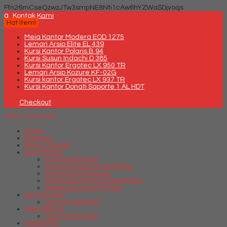
Ffn26mCseQzwzJTw3smpNE8Nti1cAw6hYZWaSDjvoqs
q
Kontak Kami
Hot Item!
Meja Kantor Modera EOD 1275
Lemari Arsip Elite EL 439
Kursi Kantor Polaris B 94
Kursi Susun Indachi D 385
Kursi Kantor Ergotec LX 950 TR
Lemari Arsip Kozure KF-02G
Kursi kantor Ergotec LX 937 TR
Kursi Kantor Donati Saporte 1 AL HDT
Checkout
MENU NAVIGASI
Home
Brankas
Filling Cabinet
Kursi Kantor
Kursi Kantor Bali
Jual Kursi Kantor Denpasar
Toko Kursi Denpasar
Toko Kursi Kantor di Denpasar
savello kursi kantor Bali
Lemari Arsip
Lemari Arsip Bali
Meja Kantor
Meja Kantor Bali
Mobile File