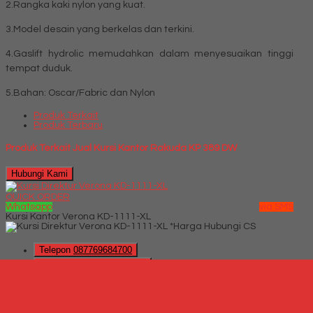
2.Rangka kaki nylon yang kuat.
3.Model desain yang berkelas dan terkini.
4.Gaslift hydrolic memudahkan dalam menyesuaikan tinggi
tempat duduk.
5.Bahan: Oscar/Fabric dan Nylon
Produk Terkait
Produk Terbaru
Produk Terkait Jual Kursi Kantor Rakuda KP 389 DW
Hubungi Kami
QUICK ORDER
Whatsapp
via SMS
Kursi Kantor Verona KD-1111-XL
*Harga Hubungi CS
Telepon
087769684700
Whatsapp
6287769684700
Lihat Detail Produk
Kursi Kantor Verona KD-1111-XL