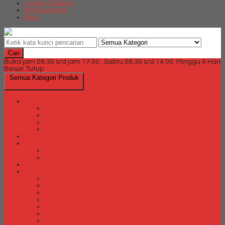
Locker Cabinet
Partisi Kantor
Blog
Cari
Buka jam 08.30 s/d jam 17.00 , Sabtu 08.30 s/d 14.00, Minggu & Hari
Besar Tutup
Semua Kategori Produk
Brankas
Brankas Chubb
Brankas Daichiban
Brankas Ichiban
Brankas Lion
Card Cabinet
Cash Box
Cash Box Daichiban
Cash Box Ichiban
Direction Cabinet
Filling Cabinet
Filling Cabinet Alba
Filling Cabinet Brother
Filling Cabinet Emporium
Filling Cabinet Kozure
Filling Cabinet Lion
Filling Cabinet Tiger
Filling Cabinet Vip