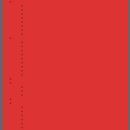
Laci Dorong
Laci Dorong Donati
Laci Dorong Expo
Laci Dorong Highpoint
Laci Dorong Indachi
Laci Dorong Modera
Laci Dorong Orbitrend
Laci Dorong Uno
Laci Dorong Vip
Lemari Arsip
Lemari Arsip Alba
Lemari Arsip Brother
Lemari Arsip Elite
Lemari Arsip Emporium
Lemari Arsip Importa
Lemari Arsip Kozure
Lemari Arsip Lion
Lemari Arsip Tiger
Lemari Arsip Vip
Lemari Arsip (Kayu)
Lemari Pakaian
Lemari Pakaian Activ
Lemari Pakaian Expo
Lemari Pakaian Orbitrend
Locker Cabinet
Meja Kantor
Meja Kantor Activ
Meja Kantor Aditech
Meja Kantor Alba
Meja Kantor Brother
Meja Kantor Euro
Meja Kantor Expo