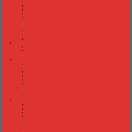
Kursi Kuliah Brother
Kursi Kuliah Chairman
Kursi Kuliah Chitose
Kursi Kuliah Donati
Kursi Kuliah Futura
Kursi Kuliah Indachi
Kursi Kuliah New Star
Kursi Kuliah Orbitrend
Kursi Kuliah Savello
Kursi Kuliah Tiger
Kursi Lipat
Kursi Lipat Chitose
Kursi Lipat Futura
Kursi Lipat New Star
Kursi Susun
Kursi Susun Chairman
Kursi Susun Chitose
Kursi Susun Donati
Kursi Susun Futura
Kursi Susun Indachi
Kursi Susun New Star
Kursi Susun Polaris
Kursi Susun Savello
Kursi Susun Tiger
Kursi Tunggu
Kursi Tunggu Chairman
Kursi Tunggu Donati
Kursi Tunggu Ichiko
Kursi Tunggu Indachi
Kursi Tunggu Savello
Kursi Tunggu Tiger
Kursi Tunggu Verona