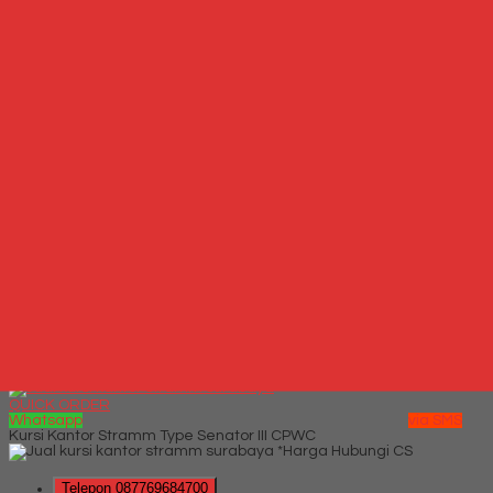
*Harga Hubungi CS
Hubungi Kami
QUICK ORDER
Whatsapp
via SMS
Jual Kursi Kantor Rakuda E 51 TLPL
*Harga
Hubungi CS
Telepon
087769684700
Whatsapp
6287769684700
Lihat Detail Produk
Jual Kursi Kantor Rakuda E 51 TLPL
*Harga Hubungi CS
Hubungi Kami
QUICK ORDER
Whatsapp
via SMS
Kursi Kantor Stramm Type Senator III CPWC
*Harga Hubungi CS
Telepon
087769684700