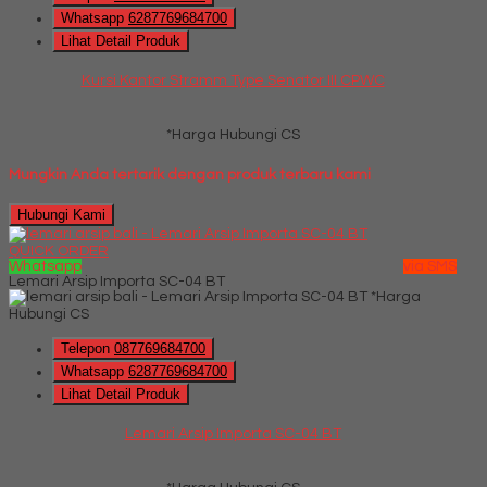
Whatsapp
6287769684700
Lihat Detail Produk
Kursi Kantor Stramm Type Senator III CPWC
*Harga Hubungi CS
Mungkin Anda tertarik dengan produk terbaru kami
Hubungi Kami
QUICK ORDER
Whatsapp
via SMS
Lemari Arsip Importa SC-04 BT
*Harga
Hubungi CS
Telepon
087769684700
Whatsapp
6287769684700
Lihat Detail Produk
Lemari Arsip Importa SC-04 BT