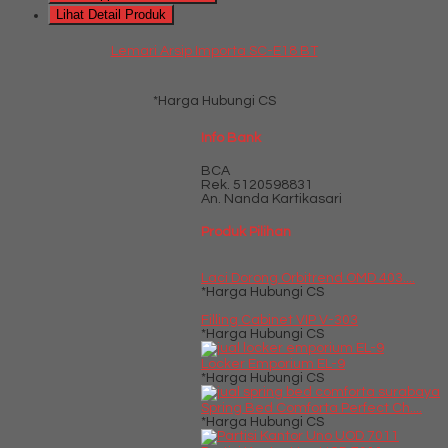
Lihat Detail Produk
Lemari Arsip Importa SC-E18 BT
*Harga Hubungi CS
Info Bank
BCA
Rek.
5120598831
An. Nanda Kartikasari
Produk Pilihan
Laci Dorong Orbitrend OMD 403....
*Harga Hubungi CS
Filling Cabinet VIP V-303
*Harga Hubungi CS
Locker Emporium EL-9
*Harga Hubungi CS
Spring Bed Comforta Perfect Ch....
*Harga Hubungi CS