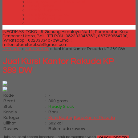
Spring bed Trendy Exeptional
Trendy Deluxe
Trendy Elegance
Trendy Golden Latex
Trendy Grand Lux
Trendy Super
INFORMASI TOKO : Jl. Gunung Himalaya No 11, Pemecutan Kaja
Denpasar Utara, Bali .
TELPON : 082333348789 , 087769684700,
(Whatsapp - 082333348789)
Email :
milleniafurniturebali@gmail.com
Beranda
»
Kursi Kantor
»
Jual Kursi Kantor Rakuda KP 389 DW
Jual Kursi Kantor Rakuda KP
389 DW
Kode
:
-
Berat
:
300 gram
Stok
:
Ready Stock
Kondisi
:
Baru
Kategori
:
Kursi Kantor
,
Kursi Kantor Rakuda
Dilihat
:
602 kali
Review
:
Belum ada review
Hubungi kami secara langsung untuk pemesanan yang