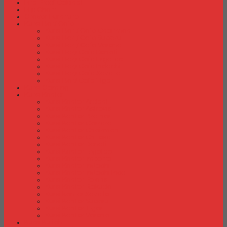
Fire Proof Cabinet
Flip Chart
Graver Furniture
Kursi Bar/ Cafe
Kursi Bar / Cafe Chairman
Kursi Bar / Cafe Subaru
Kursi Bar / Cafe Verona
Kursi Bar/ Cafe Donati
Kursi Bar/ Cafe Ergotec
Kursi Bar/ Cafe Indachi
Kursi Bar/ Cafe Savello
Kursi Bar/ Cafe Tiger
Kursi Gaming
Kursi Kantor
Kursi Kantor Ardent
Kursi Kantor Astrovis
Kursi Kantor Brother
Kursi Kantor Carrera
Kursi Kantor Chairman
Kursi Kantor Chitose
Kursi Kantor Donati
Kursi Kantor Ergotec
Kursi Kantor Importa
Kursi Kantor Indachi
Kursi Kantor Indachi Inco
Kursi Kantor Polaris
Kursi Kantor Rakuda
Kursi kantor Savello
Kursi Kantor Subaru
Kursi Kantor Tiger
Kursi Kantor Verona
Kursi Kuliah