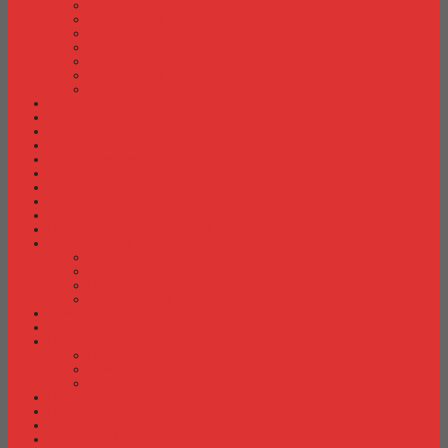
Meja Kantor Indachi
Meja Kantor Lion
Meja Kantor Lunar
Meja Kantor Modera
Meja Kantor Orbitrend
Meja Kantor Uno
Meja Kantor Vip
Meja Komputer
Meja Lipat
Meja Meeting
Meja Resepsionis
Mesin Absensi
Mesin Hitung Uang
Mesin Penghancur Kertas
Mesin Tik
Mobile File
Papan Tulis / WhiteBoard
Partisi Kantor
Partisi Kantor Donati
Partisi Kantor Indachi
Partisi Kantor Modera
Partisi Kantor Uno
Rak Sepatu
Rak Serbaguna
Rak TV
Rak TV Activ
Rak TV Expo
Rak TV Orbitrend
Ranjang Besi Expo
Ranjang Besi Orbitrend
Spring Bed Comforta
Spring bed Trendy