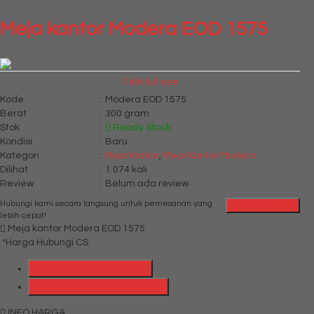
Meja kantor Modera EOD 1575
klik full size
Kode
:
Modera EOD 1575
Berat
:
300 gram
Stok
:
Ready Stock
Kondisi
:
Baru
Kategori
:
Meja Kantor
,
Meja Kantor Modera
Dilihat
:
1.074 kali
Review
:
Belum ada review
Hubungi kami secara langsung untuk pemesanan yang
QUICK ORDER
lebih cepat!
Meja kantor Modera EOD 1575
*Harga Hubungi CS
Telepon
087769684700
Whatsapp
6287769684700
INFO HARGA