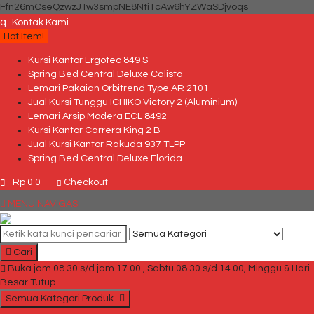
Ffn26mCseQzwzJTw3smpNE8Nti1cAw6hYZWaSDjvoqs
q
Kontak Kami
Hot Item!
Kursi Kantor Ergotec 849 S
Spring Bed Central Deluxe Calista
Lemari Pakaian Orbitrend Type AR 2101
Jual Kursi Tunggu ICHIKO Victory 2 (Aluminium)
Lemari Arsip Modera ECL 8492
Kursi Kantor Carrera King 2 B
Jual Kursi Kantor Rakuda 937 TLPP
Spring Bed Central Deluxe Florida
Rp 0
0
Checkout
MENU NAVIGASI
Cari
Buka jam 08.30 s/d jam 17.00 , Sabtu 08.30 s/d 14.00, Minggu & Hari
Besar Tutup
Semua Kategori Produk