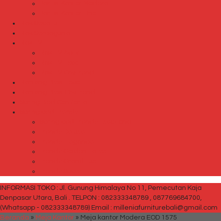
Partisi Kantor Modera
Partisi Kantor Uno
Rak Sepatu
Rak Serbaguna
Rak TV
Rak TV Activ
Rak TV Expo
Rak TV Orbitrend
Ranjang Besi Expo
Ranjang Besi Orbitrend
Spring Bed Comforta
Spring bed Trendy
Spring bed Trendy Exeptional
Trendy Deluxe
Trendy Elegance
Trendy Golden Latex
Trendy Grand Lux
Trendy Super
INFORMASI TOKO : Jl. Gunung Himalaya No 11, Pemecutan Kaja
Denpasar Utara, Bali .
TELPON : 082333348789 , 087769684700,
(Whatsapp - 082333348789)
Email : milleniafurniturebali@gmail.com
Beranda
»
Meja Kantor
»
Meja kantor Modera EOD 1575