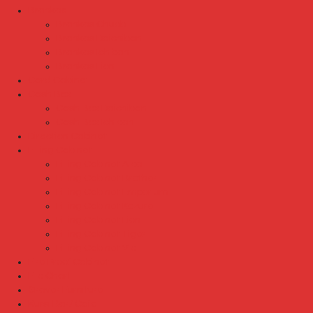
Brankas
Brankas Chubb
Brankas Daichiban
Brankas Ichiban
Brankas Lion
Card Cabinet
Cash Box
Cash Box Daichiban
Cash Box Ichiban
Direction Cabinet
Filling Cabinet
Filling Cabinet Alba
Filling Cabinet Brother
Filling Cabinet Emporium
Filling Cabinet Kozure
Filling Cabinet Lion
Filling Cabinet Tiger
Filling Cabinet Vip
Fire Proof Cabinet
Flip Chart
Graver Furniture
Kursi Bar/ Cafe