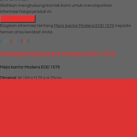
Silahkan menghubungi kontak kami untuk mendapatkan
informasi harga produk ini.
Hubungi Kami
Bagikan informasi tentang
Meja kantor Modera EOD 1575
kepada
teman atau kerabat Anda.
Deskripsi
Meja kantor Modera EOD 1575
Meja kantor Modera EOD 1575
Dimensi:
W 150 x D 75 x H 75cm
Warna:
Beech
Seri: E
-class
Produk Terkait
Produk Terbaru
Produk Terkait Meja kantor Modera EOD 1575