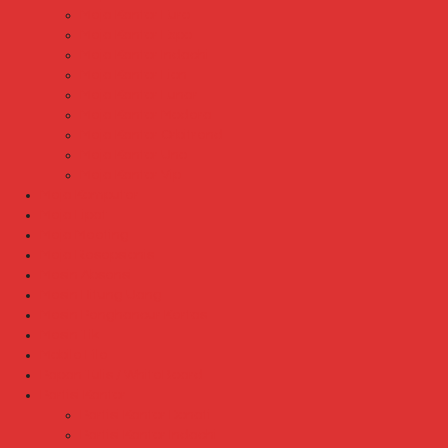
Meja Kantor Euro
Meja Kantor Expo
Meja Kantor Indachi
Meja Kantor Lion
Meja Kantor Lunar
Meja Kantor Modera
Meja Kantor Orbitrend
Meja Kantor Uno
Meja Kantor Vip
Meja Komputer
Meja Lipat
Meja Meeting
Meja Resepsionis
Mesin Absensi
Mesin Hitung Uang
Mesin Penghancur Kertas
Mesin Tik
Mobile File
Papan Tulis / WhiteBoard
Partisi Kantor
Partisi Kantor Donati
Partisi Kantor Indachi