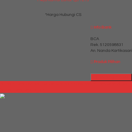
*Harga Hubungi CS
Info Bank
BCA
Rek.
5120598831
An. Nanda Kartikasari
Produk Pilihan
Katalog Produk
Millenia Furniture Bali - Situs Jual Meja Kursi Kantor Termurah di Bali |
Milleniafurniturebali.com