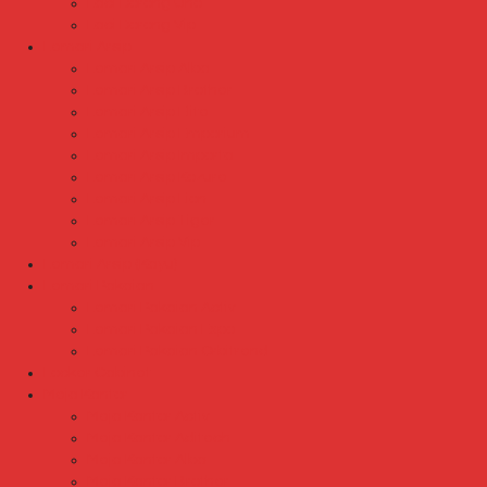
Laci Dorong Uno
Laci Dorong Vip
Lemari Arsip
Lemari Arsip Alba
Lemari Arsip Brother
Lemari Arsip Elite
Lemari Arsip Emporium
Lemari Arsip Importa
Lemari Arsip Kozure
Lemari Arsip Lion
Lemari Arsip Tiger
Lemari Arsip Vip
Lemari Arsip (Kayu)
Lemari Pakaian
Lemari Pakaian Activ
Lemari Pakaian Expo
Lemari Pakaian Orbitrend
Locker Cabinet
Meja Kantor
Meja Kantor Activ
Meja Kantor Aditech
Meja Kantor Alba
Meja Kantor Brother