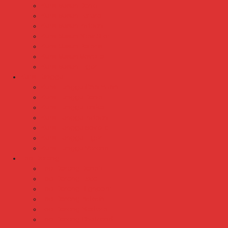
Kursi Susun Donati
Kursi Susun Futura
Kursi Susun Indachi
Kursi Susun New Star
Kursi Susun Polaris
Kursi Susun Savello
Kursi Susun Tiger
Kursi Tunggu
Kursi Tunggu Chairman
Kursi Tunggu Donati
Kursi Tunggu Ichiko
Kursi Tunggu Indachi
Kursi Tunggu Savello
Kursi Tunggu Tiger
Kursi Tunggu Verona
Laci Dorong
Laci Dorong Donati
Laci Dorong Expo
Laci Dorong Highpoint
Laci Dorong Indachi
Laci Dorong Modera
Laci Dorong Orbitrend