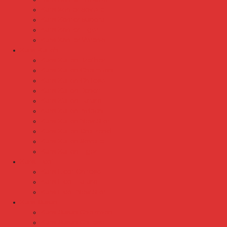
Kursi kantor Savello
Kursi Kantor Subaru
Kursi Kantor Tiger
Kursi Kantor Verona
Kursi Kuliah
Kursi Kuliah Brother
Kursi Kuliah Chairman
Kursi Kuliah Chitose
Kursi Kuliah Donati
Kursi Kuliah Futura
Kursi Kuliah Indachi
Kursi Kuliah New Star
Kursi Kuliah Orbitrend
Kursi Kuliah Savello
Kursi Kuliah Tiger
Kursi Lipat
Kursi Lipat Chitose
Kursi Lipat Futura
Kursi Lipat New Star
Kursi Susun
Kursi Susun Chairman
Kursi Susun Chitose