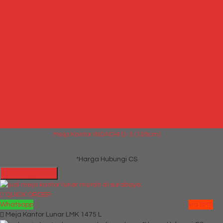
Hubungi Kami
QUICK ORDER
Whatsapp
via SMS
Meja Kantor INDACHI D-3 (128cm)
*Harga Hubungi CS
Telepon
087769684700
Whatsapp
6287769684700
Lihat Detail Produk
Meja Kantor INDACHI D-3 (128cm)
*Harga Hubungi CS
Hubungi Kami
QUICK ORDER
Whatsapp
via SMS
Meja Kantor Lunar LMK 1475 L