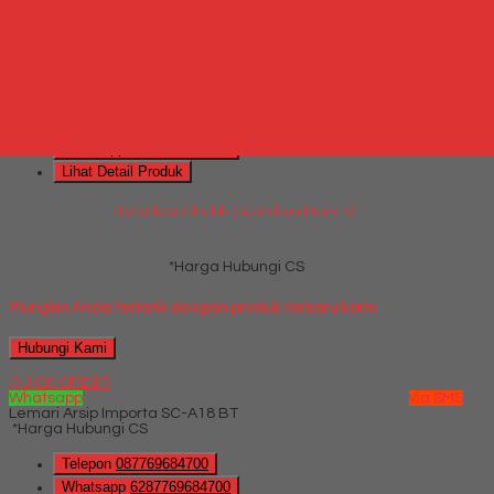
Hubungi Kami
QUICK ORDER
Whatsapp
via SMS
Brankas Chubb Guardian Mark IV
*Harga Hubungi CS
Telepon
087769684700
Whatsapp
6287769684700
Lihat Detail Produk
Brankas Chubb Guardian Mark IV
*Harga Hubungi CS
Mungkin Anda tertarik dengan produk terbaru kami
Hubungi Kami
QUICK ORDER
Whatsapp
via SMS
Lemari Arsip Importa SC-A18 BT
*Harga Hubungi CS
Telepon
087769684700
Whatsapp
6287769684700