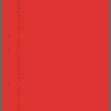
Kursi Kuliah Brother
Kursi Kuliah Chairman
Kursi Kuliah Chitose
Kursi Kuliah Donati
Kursi Kuliah Futura
Kursi Kuliah Indachi
Kursi Kuliah New Star
Kursi Kuliah Orbitrend
Kursi Kuliah Savello
Kursi Kuliah Tiger
Kursi Lipat
Kursi Lipat Chitose
Kursi Lipat Futura
Kursi Lipat New Star
Kursi Susun
Kursi Susun Chairman
Kursi Susun Chitose
Kursi Susun Donati
Kursi Susun Futura
Kursi Susun Indachi
Kursi Susun New Star
Kursi Susun Polaris
Kursi Susun Savello
Kursi Susun Tiger
Kursi Tunggu
Kursi Tunggu Chairman
Kursi Tunggu Donati
Kursi Tunggu Ichiko
Kursi Tunggu Indachi
Kursi Tunggu Savello
Kursi Tunggu Tiger
Kursi Tunggu Verona