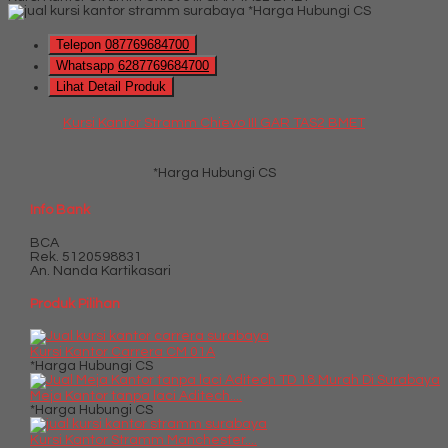
*Harga Hubungi CS
Telepon
087769684700
Whatsapp
6287769684700
Lihat Detail Produk
Kursi Kantor Stramm Chievo III GAR TAS2 BMET
*Harga Hubungi CS
Info Bank
BCA
Rek.
5120598831
An. Nanda Kartikasari
Produk Pilihan
Kursi Kantor Carrera CM 01A
*Harga Hubungi CS
Meja Kantor tanpa laci Aditech....
*Harga Hubungi CS
Kursi Kantor Stramm Manchester....