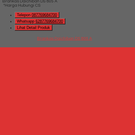
Brankas Daichiban DS 805 A
*Harga Hubungi CS
Telepon
087769684700
Whatsapp
6287769684700
Lihat Detail Produk
Brankas Daichiban DS 805 A
*Harga Hubungi CS
Hubungi Kami
QUICK ORDER
Whatsapp
via SMS
Brankas Daichiban DS 60 A
*Harga Hubungi CS
Telepon
087769684700
Whatsapp
6287769684700
Lihat Detail Produk
Brankas Daichiban DS 60 A
*Harga Hubungi CS