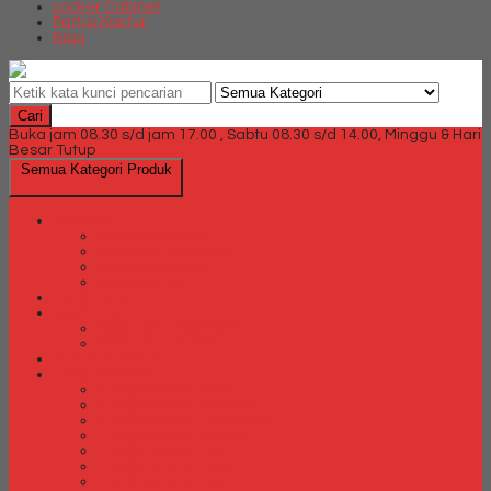
Locker Cabinet
Partisi Kantor
Blog
Cari
Buka jam 08.30 s/d jam 17.00 , Sabtu 08.30 s/d 14.00, Minggu & Hari
Besar Tutup
Semua Kategori Produk
Brankas
Brankas Chubb
Brankas Daichiban
Brankas Ichiban
Brankas Lion
Card Cabinet
Cash Box
Cash Box Daichiban
Cash Box Ichiban
Direction Cabinet
Filling Cabinet
Filling Cabinet Alba
Filling Cabinet Brother
Filling Cabinet Emporium
Filling Cabinet Kozure
Filling Cabinet Lion
Filling Cabinet Tiger
Filling Cabinet Vip