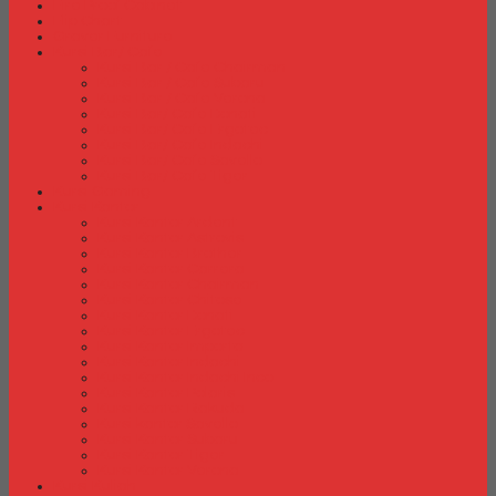
Fire Proof Cabinet
Flip Chart
Graver Furniture
Kursi Bar/ Cafe
Kursi Bar / Cafe Chairman
Kursi Bar / Cafe Subaru
Kursi Bar / Cafe Verona
Kursi Bar/ Cafe Donati
Kursi Bar/ Cafe Ergotec
Kursi Bar/ Cafe Indachi
Kursi Bar/ Cafe Savello
Kursi Bar/ Cafe Tiger
Kursi Gaming
Kursi Kantor
Kursi Kantor Ardent
Kursi Kantor Astrovis
Kursi Kantor Brother
Kursi Kantor Carrera
Kursi Kantor Chairman
Kursi Kantor Chitose
Kursi Kantor Donati
Kursi Kantor Ergotec
Kursi Kantor Importa
Kursi Kantor Indachi
Kursi Kantor Indachi Inco
Kursi Kantor Polaris
Kursi Kantor Rakuda
Kursi kantor Savello
Kursi Kantor Subaru
Kursi Kantor Tiger
Kursi Kantor Verona
Kursi Kuliah