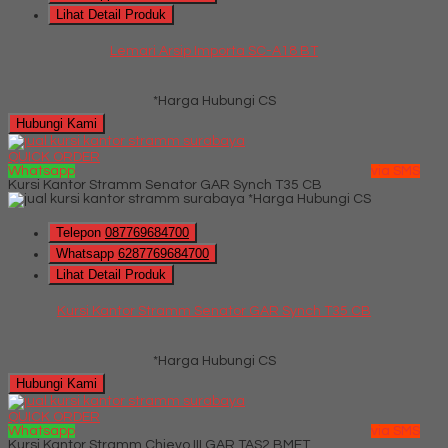
Lihat Detail Produk
Lemari Arsip Importa SC-A18 BT
*Harga Hubungi CS
Hubungi Kami
QUICK ORDER
Whatsapp
via SMS
Kursi Kantor Stramm Senator GAR Synch T35 CB
*Harga Hubungi CS
Telepon
087769684700
Whatsapp
6287769684700
Lihat Detail Produk
Kursi Kantor Stramm Senator GAR Synch T35 CB
*Harga Hubungi CS
Hubungi Kami
QUICK ORDER
Whatsapp
via SMS
Kursi Kantor Stramm Chievo III GAR TAS2 BMET