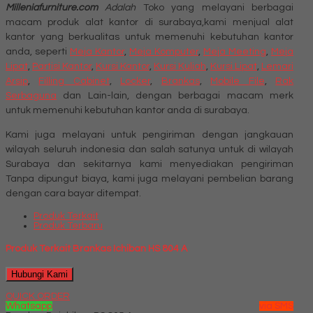
Milleniafurniture.com
Adalah
Toko yang melayani berbagai
macam produk alat kantor di surabaya,kami menjual alat
kantor yang berkualitas untuk memenuhi kebutuhan kantor
anda, seperti
Meja Kantor
,
Meja Komputer
,
Meja Meeting
,
Meja
Lipat
,
Partisi Kantor
,
Kursi Kantor
,
Kursi Kuliah
,
Kursi Lipat
,
Lemari
Arsip
,
Filling Cabinet
,
Locker
,
Brankas
,
Mobile File
,
Rak
Serbaguna
dan Lain-lain, dengan berbagai macam merk
untuk memenuhi kebutuhan kantor anda di surabaya.
Kami juga melayani untuk pengiriman dengan jangkauan
wilayah seluruh indonesia dan salah satunya untuk di wilayah
Surabaya dan sekitarnya kami menyediakan pengiriman
Tanpa dipungut biaya, kami juga melayani pembelian barang
dengan cara bayar ditempat.
Produk Terkait
Produk Terbaru
Produk Terkait Brankas Ichiban HS 804 A
Hubungi Kami
QUICK ORDER
Whatsapp
via SMS