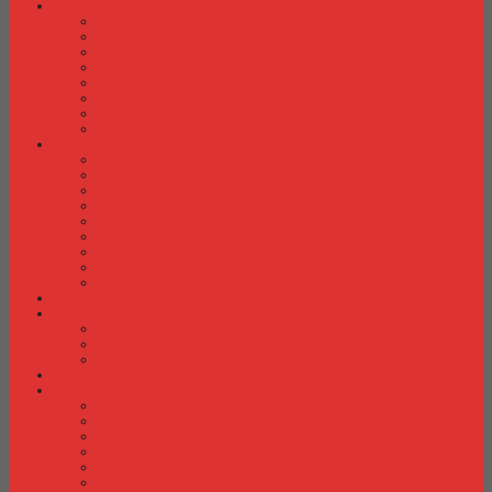
Laci Dorong
Laci Dorong Donati
Laci Dorong Expo
Laci Dorong Highpoint
Laci Dorong Indachi
Laci Dorong Modera
Laci Dorong Orbitrend
Laci Dorong Uno
Laci Dorong Vip
Lemari Arsip
Lemari Arsip Alba
Lemari Arsip Brother
Lemari Arsip Elite
Lemari Arsip Emporium
Lemari Arsip Importa
Lemari Arsip Kozure
Lemari Arsip Lion
Lemari Arsip Tiger
Lemari Arsip Vip
Lemari Arsip (Kayu)
Lemari Pakaian
Lemari Pakaian Activ
Lemari Pakaian Expo
Lemari Pakaian Orbitrend
Locker Cabinet
Meja Kantor
Meja Kantor Activ
Meja Kantor Aditech
Meja Kantor Alba
Meja Kantor Brother
Meja Kantor Euro
Meja Kantor Expo