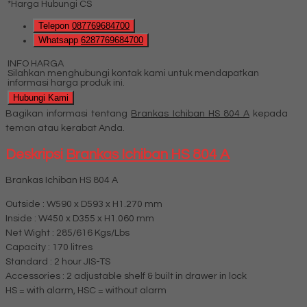
*Harga Hubungi CS
Telepon
087769684700
Whatsapp
6287769684700
INFO HARGA
Silahkan menghubungi kontak kami untuk mendapatkan
informasi harga produk ini.
Hubungi Kami
Bagikan informasi tentang
Brankas Ichiban HS 804 A
kepada
teman atau kerabat Anda.
Deskripsi
Brankas Ichiban HS 804 A
Brankas Ichiban HS 804 A
Outside : W590 x D593 x H1.270 mm
Inside : W450 x D355 x H1.060 mm
Net Wight : 285/616 Kgs/Lbs
Capacity : 170 litres
Standard : 2 hour JIS-TS
Accessories : 2 adjustable shelf & built in drawer in lock
HS = with alarm, HSC = without alarm