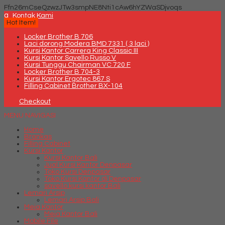
Ffn26mCseQzwzJTw3smpNE8Nti1cAw6hYZWaSDjvoqs
q
Kontak Kami
Hot Item!
Locker Brother B 706
Laci dorong Modera BMD 7331 ( 3 laci )
Kursi Kantor Carrera King Classic III
Kursi Kantor Savello Russo V
Kursi Tunggu Chairman VC 720 F
Locker Brother B 704-3
Kursi Kantor Ergotec 867 S
Filling Cabinet Brother BX-104
Checkout
MENU NAVIGASI
Home
Brankas
Filling Cabinet
Kursi Kantor
Kursi Kantor Bali
Jual Kursi Kantor Denpasar
Toko Kursi Denpasar
Toko Kursi Kantor di Denpasar
savello kursi kantor Bali
Lemari Arsip
Lemari Arsip Bali
Meja Kantor
Meja Kantor Bali
Mobile File