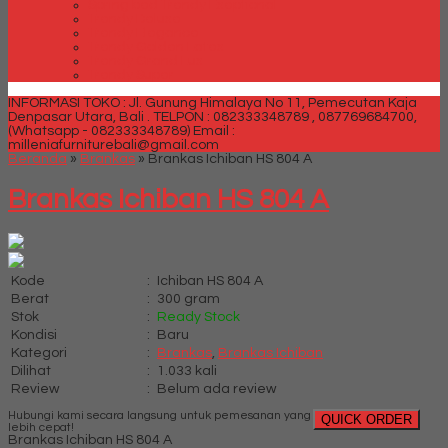
Spring bed Trendy Exeptional
Trendy Deluxe
Trendy Elegance
Trendy Golden Latex
Trendy Grand Lux
Trendy Super
INFORMASI TOKO : Jl. Gunung Himalaya No 11, Pemecutan Kaja
Denpasar Utara, Bali .
TELPON : 082333348789 , 087769684700,
(Whatsapp - 082333348789)
Email :
milleniafurniturebali@gmail.com
Beranda
»
Brankas
»
Brankas Ichiban HS 804 A
Brankas Ichiban HS 804 A
Kode
:
Ichiban HS 804 A
Berat
:
300 gram
Stok
:
Ready Stock
Kondisi
:
Baru
Kategori
:
Brankas
,
Brankas Ichiban
Dilihat
:
1.033 kali
Review
:
Belum ada review
Hubungi kami secara langsung untuk pemesanan yang
QUICK ORDER
lebih cepat!
Brankas Ichiban HS 804 A