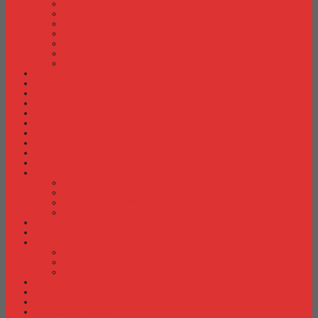
Meja Kantor Indachi
Meja Kantor Lion
Meja Kantor Lunar
Meja Kantor Modera
Meja Kantor Orbitrend
Meja Kantor Uno
Meja Kantor Vip
Meja Komputer
Meja Lipat
Meja Meeting
Meja Resepsionis
Mesin Absensi
Mesin Hitung Uang
Mesin Penghancur Kertas
Mesin Tik
Mobile File
Papan Tulis / WhiteBoard
Partisi Kantor
Partisi Kantor Donati
Partisi Kantor Indachi
Partisi Kantor Modera
Partisi Kantor Uno
Rak Sepatu
Rak Serbaguna
Rak TV
Rak TV Activ
Rak TV Expo
Rak TV Orbitrend
Ranjang Besi Expo
Ranjang Besi Orbitrend
Spring Bed Comforta
Spring bed Trendy