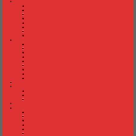
Laci Dorong
Laci Dorong Donati
Laci Dorong Expo
Laci Dorong Highpoint
Laci Dorong Indachi
Laci Dorong Modera
Laci Dorong Orbitrend
Laci Dorong Uno
Laci Dorong Vip
Lemari Arsip
Lemari Arsip Alba
Lemari Arsip Brother
Lemari Arsip Elite
Lemari Arsip Emporium
Lemari Arsip Importa
Lemari Arsip Kozure
Lemari Arsip Lion
Lemari Arsip Tiger
Lemari Arsip Vip
Lemari Arsip (Kayu)
Lemari Pakaian
Lemari Pakaian Activ
Lemari Pakaian Expo
Lemari Pakaian Orbitrend
Locker Cabinet
Meja Kantor
Meja Kantor Activ
Meja Kantor Aditech
Meja Kantor Alba
Meja Kantor Brother
Meja Kantor Euro
Meja Kantor Expo