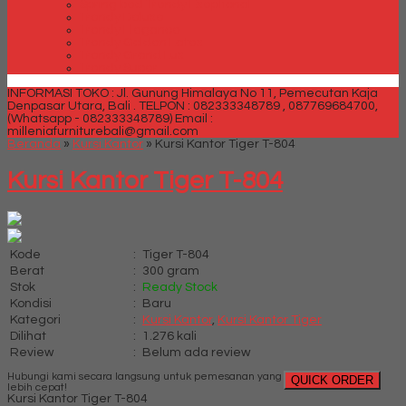
Spring bed Trendy Exeptional
Trendy Deluxe
Trendy Elegance
Trendy Golden Latex
Trendy Grand Lux
Trendy Super
INFORMASI TOKO : Jl. Gunung Himalaya No 11, Pemecutan Kaja
Denpasar Utara, Bali .
TELPON : 082333348789 , 087769684700,
(Whatsapp - 082333348789)
Email :
milleniafurniturebali@gmail.com
Beranda
»
Kursi Kantor
»
Kursi Kantor Tiger T-804
Kursi Kantor Tiger T-804
Kode
:
Tiger T-804
Berat
:
300 gram
Stok
:
Ready Stock
Kondisi
:
Baru
Kategori
:
Kursi Kantor
,
Kursi Kantor Tiger
Dilihat
:
1.276 kali
Review
:
Belum ada review
Hubungi kami secara langsung untuk pemesanan yang
QUICK ORDER
lebih cepat!
Kursi Kantor Tiger T-804