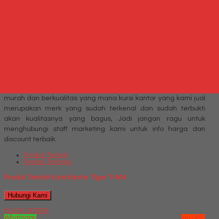
mengembalikan konsentrasi kita selama bekerja.
Setelah mengetahui alasan mengapa kursi kantor penting
bagi produktivitas Anda, pilihlah kursi kantor dengan hati-hati
dan teliti. Kami di
milleniafurniture.com
hanya menjual kursi
kantor yang berkualitas, dengan berbagai model, warna, dan
harga sesuai kebutuhan Anda.
Jika anda sedang mencari Toko
Kursi Kantor Surabaya
maka
hanya di milleniafurniture.com lah tempat jual kursi kantor
murah dan berkualitas yang mana kursi kantor yang kami jual
merupakan merk yang sudah terkenal dan sudah terbukti
akan kualitasnya yang bagus, Jadi jangan ragu untuk
menghubungi staff marketing kami untuk info harga dan
discount terbaik.
Produk Terkait
Produk Terbaru
Produk Terkait Kursi Kantor Tiger T-804
Hubungi Kami
QUICK ORDER
Whatsapp
via SMS