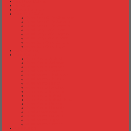
Fire Proof Cabinet
Flip Chart
Graver Furniture
Kursi Bar/ Cafe
Kursi Bar / Cafe Chairman
Kursi Bar / Cafe Subaru
Kursi Bar / Cafe Verona
Kursi Bar/ Cafe Donati
Kursi Bar/ Cafe Ergotec
Kursi Bar/ Cafe Indachi
Kursi Bar/ Cafe Savello
Kursi Bar/ Cafe Tiger
Kursi Gaming
Kursi Kantor
Kursi Kantor Ardent
Kursi Kantor Astrovis
Kursi Kantor Brother
Kursi Kantor Carrera
Kursi Kantor Chairman
Kursi Kantor Chitose
Kursi Kantor Donati
Kursi Kantor Ergotec
Kursi Kantor Importa
Kursi Kantor Indachi
Kursi Kantor Indachi Inco
Kursi Kantor Polaris
Kursi Kantor Rakuda
Kursi kantor Savello
Kursi Kantor Subaru
Kursi Kantor Tiger
Kursi Kantor Verona
Kursi Kuliah