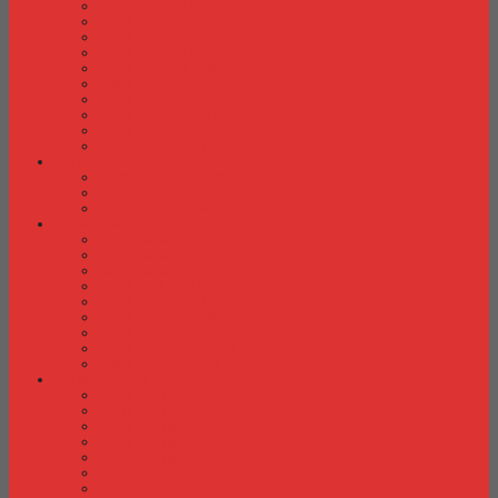
Kursi Kuliah Brother
Kursi Kuliah Chairman
Kursi Kuliah Chitose
Kursi Kuliah Donati
Kursi Kuliah Futura
Kursi Kuliah Indachi
Kursi Kuliah New Star
Kursi Kuliah Orbitrend
Kursi Kuliah Savello
Kursi Kuliah Tiger
Kursi Lipat
Kursi Lipat Chitose
Kursi Lipat Futura
Kursi Lipat New Star
Kursi Susun
Kursi Susun Chairman
Kursi Susun Chitose
Kursi Susun Donati
Kursi Susun Futura
Kursi Susun Indachi
Kursi Susun New Star
Kursi Susun Polaris
Kursi Susun Savello
Kursi Susun Tiger
Kursi Tunggu
Kursi Tunggu Chairman
Kursi Tunggu Donati
Kursi Tunggu Ichiko
Kursi Tunggu Indachi
Kursi Tunggu Savello
Kursi Tunggu Tiger
Kursi Tunggu Verona