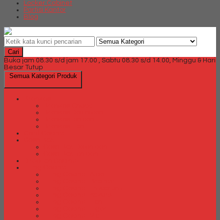
Locker Cabinet
Partisi Kantor
Blog
Cari
Buka jam 08.30 s/d jam 17.00 , Sabtu 08.30 s/d 14.00, Minggu & Hari
Besar Tutup
Semua Kategori Produk
Brankas
Brankas Chubb
Brankas Daichiban
Brankas Ichiban
Brankas Lion
Card Cabinet
Cash Box
Cash Box Daichiban
Cash Box Ichiban
Direction Cabinet
Filling Cabinet
Filling Cabinet Alba
Filling Cabinet Brother
Filling Cabinet Emporium
Filling Cabinet Kozure
Filling Cabinet Lion
Filling Cabinet Tiger
Filling Cabinet Vip