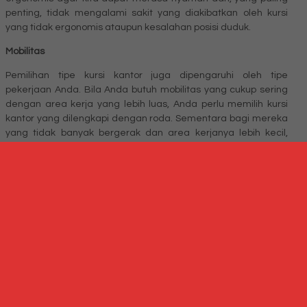
penting, tidak mengalami sakit yang diakibatkan oleh kursi
yang tidak ergonomis ataupun kesalahan posisi duduk.
Mobilitas
Pemilihan tipe kursi kantor juga dipengaruhi oleh tipe
pekerjaan Anda. Bila Anda butuh mobilitas yang cukup sering
dengan area kerja yang lebih luas, Anda perlu memilih kursi
kantor yang dilengkapi dengan roda. Sementara bagi mereka
yang tidak banyak bergerak dan area kerjanya lebih kecil,
mungkin bisa menggunakan kursi kerja tanpa roda. Karena itu,
Anda harus menyesuaikan tipe kursi kantor dengan tipe
pekerjaan Anda agar produktivitas Anda tidak terganggu.
Tempat beristirahat
Selain bekerja, terkadang kita juga memerlukan istirahat atau
jeda sejenak di tengah pekerjaan kita. Jeda atau istirahat ini
diperlukan untuk mengembalikan konsentrasi kita, bahkan
terkadang kita memerlukan jeda ini untuk mencari inspirasi
atau solusi. Kursi kantor yang baik yang membuat badan Anda
bisa beristirahat dengan posisi yang baik dan relaks untk