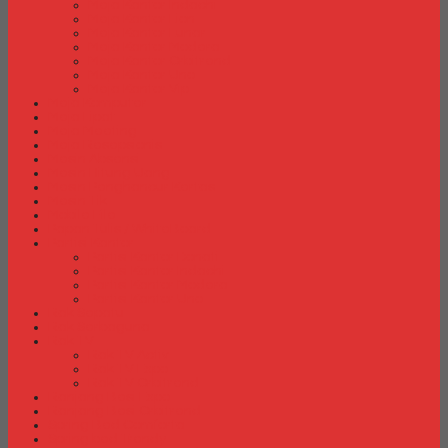
Meja Kantor Indachi
Meja Kantor Lion
Meja Kantor Lunar
Meja Kantor Modera
Meja Kantor Orbitrend
Meja Kantor Uno
Meja Kantor Vip
Meja Komputer
Meja Lipat
Meja Meeting
Meja Resepsionis
Mesin Absensi
Mesin Hitung Uang
Mesin Penghancur Kertas
Mesin Tik
Mobile File
Papan Tulis / WhiteBoard
Partisi Kantor
Partisi Kantor Donati
Partisi Kantor Indachi
Partisi Kantor Modera
Partisi Kantor Uno
Rak Sepatu
Rak Serbaguna
Rak TV
Rak TV Activ
Rak TV Expo
Rak TV Orbitrend
Ranjang Besi Expo
Ranjang Besi Orbitrend
Spring Bed Comforta
Spring bed Trendy