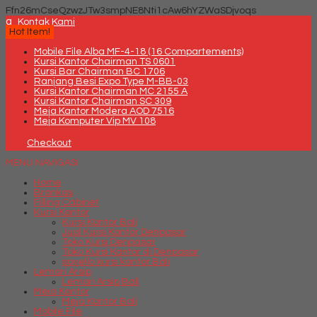
Ffn26mCseQzwzJTw3smpNE8Nti1cAw6hYZWaSDjvoqs
q
Kontak Kami
Hot Item!
Mobile File Alba MF-4-18 (16 Compartements)
Kursi Kantor Chairman TS 0601
Kursi Bar Chairman BC 1706
Ranjang Besi Expo Type M-BB-03
Kursi Kantor Chairman MC 2155 A
Kursi Kantor Chairman SC 309
Meja Kantor Modera AOD 7516
Meja Komputer Vip MV 108
Checkout
MENU NAVIGASI
Home
Brankas
Filling Cabinet
Kursi Kantor
Kursi Kantor Bali
Jual Kursi Kantor Denpasar
Toko Kursi Denpasar
Toko Kursi Kantor di Denpasar
savello kursi kantor Bali
Lemari Arsip
Lemari Arsip Bali
Meja Kantor
Meja Kantor Bali
Mobile File