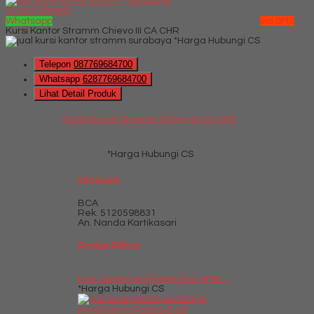
QUICK ORDER
Whatsapp
via SMS
Kursi Kantor Stramm Chievo III CA CHR
*Harga Hubungi CS
Telepon
087769684700
Whatsapp
6287769684700
Lihat Detail Produk
Kursi Kantor Stramm Chievo III CA CHR
*Harga Hubungi CS
Info Bank
BCA
Rek.
5120598831
An. Nanda Kartikasari
Produk Pilihan
Laci dorong Highpoint Five HMB....
*Harga Hubungi CS
Kursi Kantor Polaris B 30