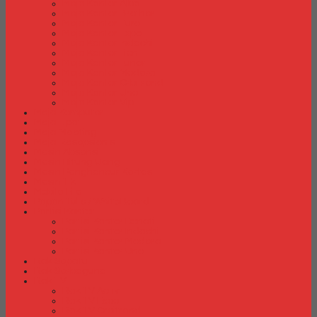
Meja Kantor Alba
Meja Kantor Brother
Meja Kantor Euro
Meja Kantor Expo
Meja Kantor Indachi
Meja Kantor Lion
Meja Kantor Lunar
Meja Kantor Modera
Meja Kantor Orbitrend
Meja Kantor Uno
Meja Kantor Vip
Meja Komputer
Meja Lipat
Meja Meeting
Meja Resepsionis
Mesin Absensi
Mesin Hitung Uang
Mesin Penghancur Kertas
Mesin Tik
Mobile File
Papan Tulis / WhiteBoard
Partisi Kantor
Partisi Kantor Donati
Partisi Kantor Indachi
Partisi Kantor Modera
Partisi Kantor Uno
Rak Sepatu
Rak Serbaguna
Rak TV
Rak TV Activ
Rak TV Expo
Rak TV Orbitrend