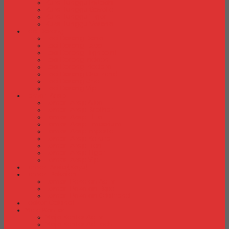
Kursi Tunggu Indachi
Kursi Tunggu Savello
Kursi Tunggu Tiger
Kursi Tunggu Verona
Laci Dorong
Laci Dorong Donati
Laci Dorong Expo
Laci Dorong Highpoint
Laci Dorong Indachi
Laci Dorong Modera
Laci Dorong Orbitrend
Laci Dorong Uno
Laci Dorong Vip
Lemari Arsip
Lemari Arsip Alba
Lemari Arsip Brother
Lemari Arsip Elite
Lemari Arsip Emporium
Lemari Arsip Importa
Lemari Arsip Kozure
Lemari Arsip Lion
Lemari Arsip Tiger
Lemari Arsip Vip
Lemari Arsip (Kayu)
Lemari Pakaian
Lemari Pakaian Activ
Lemari Pakaian Expo
Lemari Pakaian Orbitrend
Locker Cabinet
Meja Kantor
Meja Kantor Activ
Meja Kantor Aditech