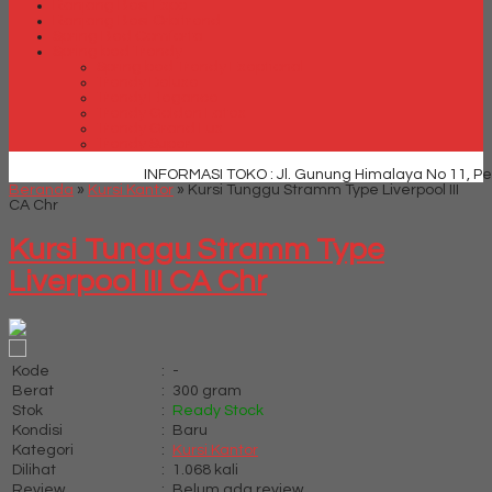
Ranjang Besi Expo
Ranjang Besi Orbitrend
Spring Bed Comforta
Spring bed Trendy
Spring bed Trendy Exeptional
Trendy Deluxe
Trendy Elegance
Trendy Golden Latex
Trendy Grand Lux
Trendy Super
INFORMASI TOKO : Jl. Gunung Himalaya No 11, Pemec
Beranda
»
Kursi Kantor
»
Kursi Tunggu Stramm Type Liverpool III
CA Chr
Kursi Tunggu Stramm Type
Liverpool III CA Chr
Kode
:
-
Berat
:
300 gram
Stok
:
Ready Stock
Kondisi
:
Baru
Kategori
:
Kursi Kantor
Dilihat
:
1.068 kali
Review
:
Belum ada review