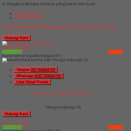
4. Rangka kaki besi chrome yang kokoh dan kuat.
Produk Terkait
Produk Terbaru
Produk Terkait Kursi Tunggu Stramm Type Liverpool III CA Chr
Hubungi Kami
QUICK ORDER
Whatsapp
via SMS
Kursi Kantor Savello Regza HT1
*Harga Hubungi CS
Telepon
087769684700
Whatsapp
6287769684700
Lihat Detail Produk
Kursi Kantor Savello Regza HT1
*Harga Hubungi CS
Hubungi Kami
QUICK ORDER
Whatsapp
via SMS