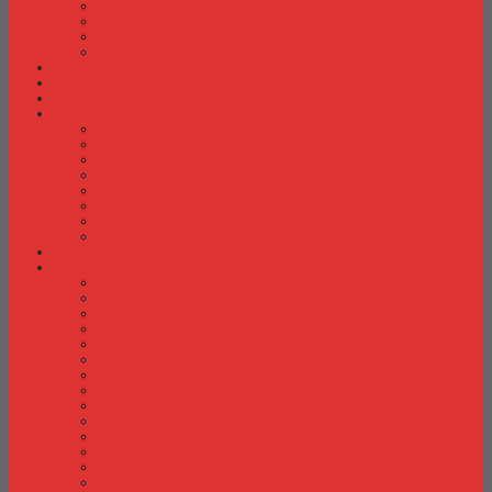
Filling Cabinet Kozure
Filling Cabinet Lion
Filling Cabinet Tiger
Filling Cabinet Vip
Fire Proof Cabinet
Flip Chart
Graver Furniture
Kursi Bar/ Cafe
Kursi Bar / Cafe Chairman
Kursi Bar / Cafe Subaru
Kursi Bar / Cafe Verona
Kursi Bar/ Cafe Donati
Kursi Bar/ Cafe Ergotec
Kursi Bar/ Cafe Indachi
Kursi Bar/ Cafe Savello
Kursi Bar/ Cafe Tiger
Kursi Gaming
Kursi Kantor
Kursi Kantor Ardent
Kursi Kantor Astrovis
Kursi Kantor Brother
Kursi Kantor Carrera
Kursi Kantor Chairman
Kursi Kantor Chitose
Kursi Kantor Donati
Kursi Kantor Ergotec
Kursi Kantor Importa
Kursi Kantor Indachi
Kursi Kantor Indachi Inco
Kursi Kantor Polaris
Kursi Kantor Rakuda
Kursi kantor Savello