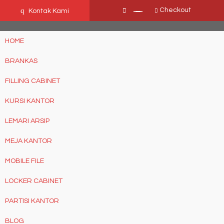
Ffn26mCseQzwzJTw3smpNE8Nti1cAw6hYZWaSDjvoqs
q
Checkout
Kontak Kami
HOME
BRANKAS
FILLING CABINET
KURSI KANTOR
LEMARI ARSIP
MEJA KANTOR
MOBILE FILE
LOCKER CABINET
PARTISI KANTOR
BLOG