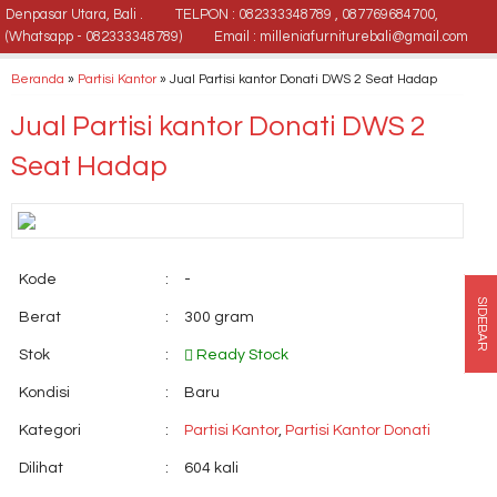
Denpasar Utara, Bali .
TELPON : 082333348789 , 087769684700,
(Whatsapp - 082333348789)
Email : milleniafurniturebali@gmail.com
Beranda
»
Partisi Kantor
»
Jual Partisi kantor Donati DWS 2 Seat Hadap
Jual Partisi kantor Donati DWS 2
Seat Hadap
Kode
:
-
SIDEBAR
Berat
:
300 gram
Stok
:
Ready Stock
Kondisi
:
Baru
Kategori
:
Partisi Kantor
,
Partisi Kantor Donati
Dilihat
:
604 kali