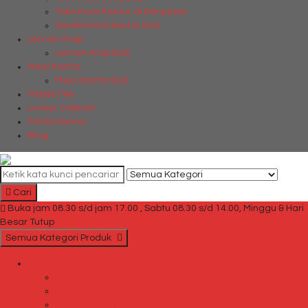
Toko Kursi Kantor di Denpasar
savello kursi kantor Bali
Lemari Arsip
Lemari Arsip Bali
Meja Kantor
Meja Kantor Bali
Mobile File
Locker Cabinet
Partisi Kantor
Blog
Cari
Buka jam 08.30 s/d jam 17.00 , Sabtu 08.30 s/d 14.00, Minggu & Hari
Besar Tutup
Semua Kategori Produk
Brankas
Brankas Chubb
Brankas Daichiban
Brankas Ichiban