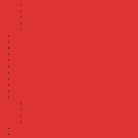
Meja Kantor Lunar
Meja Kantor Modera
Meja Kantor Orbitrend
Meja Kantor Uno
Meja Kantor Vip
Meja Komputer
Meja Lipat
Meja Meeting
Meja Resepsionis
Mesin Absensi
Mesin Hitung Uang
Mesin Penghancur Kertas
Mesin Tik
Mobile File
Papan Tulis / WhiteBoard
Partisi Kantor
Partisi Kantor Donati
Partisi Kantor Indachi
Partisi Kantor Modera
Partisi Kantor Uno
Rak Sepatu
Rak Serbaguna