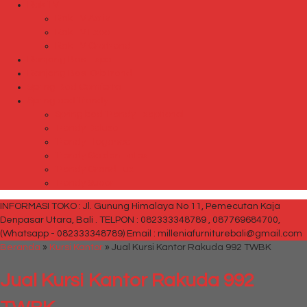
Rak TV
Rak TV Activ
Rak TV Expo
Rak TV Orbitrend
Ranjang Besi Expo
Ranjang Besi Orbitrend
Spring Bed Comforta
Spring bed Trendy
Spring bed Trendy Exeptional
Trendy Deluxe
Trendy Elegance
Trendy Golden Latex
Trendy Grand Lux
Trendy Super
INFORMASI TOKO : Jl. Gunung Himalaya No 11, Pemecutan Kaja
Denpasar Utara, Bali .
TELPON : 082333348789 , 087769684700,
(Whatsapp - 082333348789)
Email : milleniafurniturebali@gmail.com
Beranda
»
Kursi Kantor
»
Jual Kursi Kantor Rakuda 992 TWBK
Jual Kursi Kantor Rakuda 992