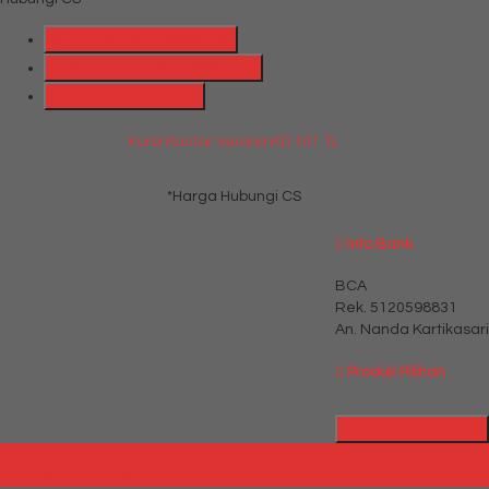
Telepon
087769684700
Whatsapp
6287769684700
Lihat Detail Produk
Kursi Kantor Verona KD 101 TL
*Harga Hubungi CS
Info Bank
BCA
Rek.
5120598831
An. Nanda Kartikasari
Produk Pilihan
Katalog Produk
Millenia Furniture Bali - Situs Jual Meja Kursi Kantor Termurah di Bali |
Milleniafurniturebali.com