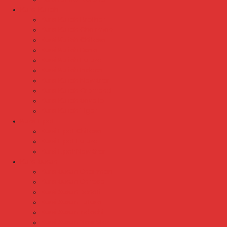
Kursi Kuliah
Kursi Kuliah Brother
Kursi Kuliah Chairman
Kursi Kuliah Chitose
Kursi Kuliah Donati
Kursi Kuliah Futura
Kursi Kuliah Indachi
Kursi Kuliah New Star
Kursi Kuliah Orbitrend
Kursi Kuliah Savello
Kursi Kuliah Tiger
Kursi Lipat
Kursi Lipat Chitose
Kursi Lipat Futura
Kursi Lipat New Star
Kursi Susun
Kursi Susun Chairman
Kursi Susun Chitose
Kursi Susun Donati
Kursi Susun Futura
Kursi Susun Indachi
Kursi Susun New Star