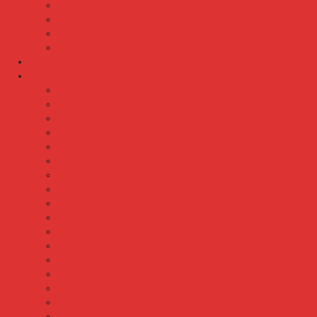
Kursi Bar/ Cafe Ergotec
Kursi Bar/ Cafe Indachi
Kursi Bar/ Cafe Savello
Kursi Bar/ Cafe Tiger
Kursi Gaming
Kursi Kantor
Kursi Kantor Ardent
Kursi Kantor Astrovis
Kursi Kantor Brother
Kursi Kantor Carrera
Kursi Kantor Chairman
Kursi Kantor Chitose
Kursi Kantor Donati
Kursi Kantor Ergotec
Kursi Kantor Importa
Kursi Kantor Indachi
Kursi Kantor Indachi Inco
Kursi Kantor Polaris
Kursi Kantor Rakuda
Kursi kantor Savello
Kursi Kantor Subaru
Kursi Kantor Tiger
Kursi Kantor Verona