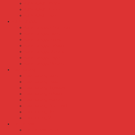
Kursi Susun Polaris
Kursi Susun Savello
Kursi Susun Tiger
Kursi Tunggu
Kursi Tunggu Chairman
Kursi Tunggu Donati
Kursi Tunggu Ichiko
Kursi Tunggu Indachi
Kursi Tunggu Savello
Kursi Tunggu Tiger
Kursi Tunggu Verona
Laci Dorong
Laci Dorong Donati
Laci Dorong Expo
Laci Dorong Highpoint
Laci Dorong Indachi
Laci Dorong Modera
Laci Dorong Orbitrend
Laci Dorong Uno
Laci Dorong Vip
Lemari Arsip
Lemari Arsip Alba