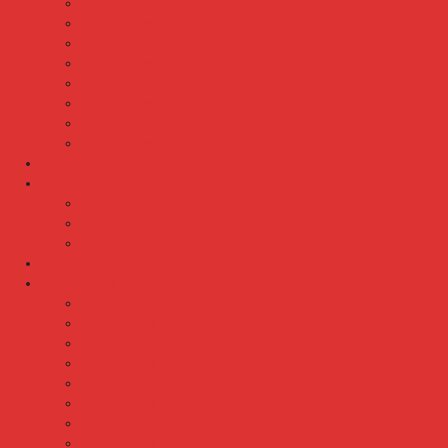
Lemari Arsip Brother
Lemari Arsip Elite
Lemari Arsip Emporium
Lemari Arsip Importa
Lemari Arsip Kozure
Lemari Arsip Lion
Lemari Arsip Tiger
Lemari Arsip Vip
Lemari Arsip (Kayu)
Lemari Pakaian
Lemari Pakaian Activ
Lemari Pakaian Expo
Lemari Pakaian Orbitrend
Locker Cabinet
Meja Kantor
Meja Kantor Activ
Meja Kantor Aditech
Meja Kantor Alba
Meja Kantor Brother
Meja Kantor Euro
Meja Kantor Expo
Meja Kantor Indachi
Meja Kantor Lion