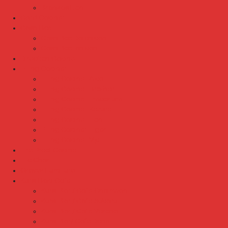
Brankas Lion
Card Cabinet
Cash Box
Cash Box Daichiban
Cash Box Ichiban
Direction Cabinet
Filling Cabinet
Filling Cabinet Alba
Filling Cabinet Brother
Filling Cabinet Emporium
Filling Cabinet Kozure
Filling Cabinet Lion
Filling Cabinet Tiger
Filling Cabinet Vip
Fire Proof Cabinet
Flip Chart
Graver Furniture
Kursi Bar/ Cafe
Kursi Bar / Cafe Chairman
Kursi Bar / Cafe Subaru
Kursi Bar / Cafe Verona
Kursi Bar/ Cafe Donati