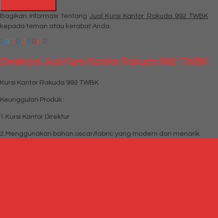
Hubungi Kami
Bagikan informasi tentang
Jual Kursi Kantor Rakuda 992 TWBK
kepada teman atau kerabat Anda.
Deskripsi
Jual Kursi Kantor Rakuda 992 TWBK
Kursi Kantor Rakuda 992 TWBK
Keunggulan Produk :
1.Kursi Kantor Direktur
2.Menggunakan bahan oscar/fabric yang modern dan menarik.
3.Rangka kaki nylon yang kuat.
4.Model desain yang berkelas dan terkini.
5.Gaslift hydrolic memudahkan dalam menyesuaikan tinggi
tempat duduk.
6.Bahan: Oscar/Fabric dan Nylon