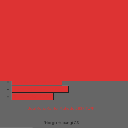
Produk Terkait
Produk Terbaru
Produk Terkait Jual Kursi Kantor Rakuda 992 TWBK
Hubungi Kami
QUICK ORDER
Whatsapp
via SMS
Jual Kursi Kantor Rakuda 5937 TLPP
*Harga
Hubungi CS
Telepon
087769684700
Whatsapp
6287769684700
Lihat Detail Produk
Jual Kursi Kantor Rakuda 5937 TLPP
*Harga Hubungi CS