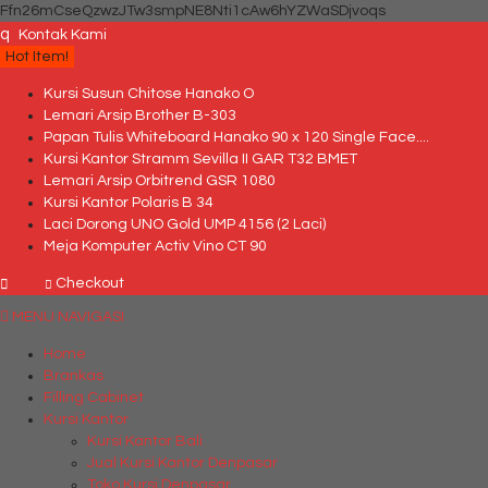
Ffn26mCseQzwzJTw3smpNE8Nti1cAw6hYZWaSDjvoqs
q
Kontak Kami
Hot Item!
Kursi Susun Chitose Hanako O
Lemari Arsip Brother B-303
Papan Tulis Whiteboard Hanako 90 x 120 Single Face....
Kursi Kantor Stramm Sevilla II GAR T32 BMET
Lemari Arsip Orbitrend GSR 1080
Kursi Kantor Polaris B 34
Laci Dorong UNO Gold UMP 4156 (2 Laci)
Meja Komputer Activ Vino CT 90
Checkout
MENU NAVIGASI
Home
Brankas
Filling Cabinet
Kursi Kantor
Kursi Kantor Bali
Jual Kursi Kantor Denpasar
Toko Kursi Denpasar