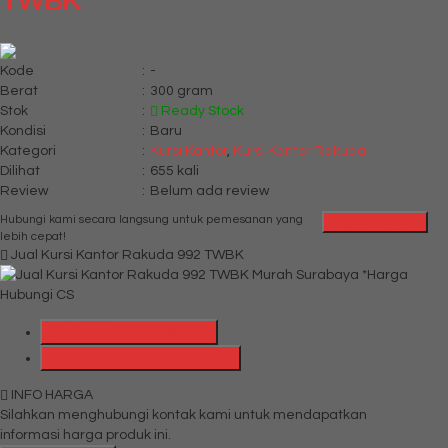
TWBK
Kode
:
-
Berat
:
300 gram
Stok
:
Ready Stock
Kondisi
:
Baru
Kategori
:
Kursi Kantor
,
Kursi Kantor Rakuda
Dilihat
:
655 kali
Review
:
Belum ada review
Hubungi kami secara langsung untuk pemesanan yang
QUICK ORDER
lebih cepat!
Jual Kursi Kantor Rakuda 992 TWBK
*Harga
Hubungi CS
Telepon
087769684700
Whatsapp
6287769684700
INFO HARGA
Silahkan menghubungi kontak kami untuk mendapatkan
informasi harga produk ini.