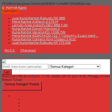
Ffn26mCseQzwzJTw3smpNE8Nti1cAw6hYZWaSDjvoqs
q
Kontak Kami
Hot Item!
Jual Kursi Kantor Rakuda RK 888
Meja Kantor Aditech S 575 M
Lemari Arsip Indachi DBC 889 T 2R
Kursi Kantor Donati Manggo 2
Kursi Kantor Verona KD-1036-TW
Meja Kantor INDACHI DD 122 T (120cm) + 3 Laci gant....
Kursi Kantor Carrera King Classic II AUC
Jual Kursi Kantor Rakuda KP 775 DW
Rp 0
0
Checkout
MENU NAVIGASI
Cari
Buka jam 08.30 s/d jam 17.00 , Sabtu 08.30 s/d 14.00, Minggu & Hari
Besar Tutup
Semua Kategori Produk
Brankas
Brankas Chubb
Brankas Daichiban
Brankas Ichiban
Brankas Lion