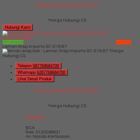
Lemari Arsip Importa SC-06 BT
*Harga Hubungi CS
Hubungi Kami
QUICK ORDER
Whatsapp
via SMS
Lemari Arsip Importa SC-E18 BT
*Harga
Hubungi CS
Telepon
087769684700
Whatsapp
6287769684700
Lihat Detail Produk
Lemari Arsip Importa SC-E18 BT
*Harga Hubungi CS
Info Bank
BCA
Rek.
5120598831
An. Nanda Kartikasari