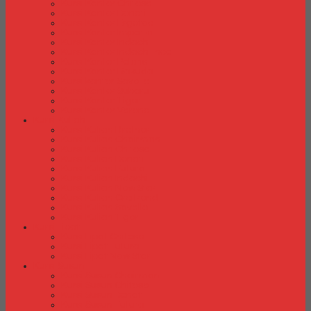
Kursi Kantor Chitose
Kursi Kantor Donati
Kursi Kantor Ergotec
Kursi Kantor Importa
Kursi Kantor Indachi
Kursi Kantor Indachi Inco
Kursi Kantor Polaris
Kursi Kantor Rakuda
Kursi kantor Savello
Kursi Kantor Subaru
Kursi Kantor Tiger
Kursi Kantor Verona
Kursi Kuliah
Kursi Kuliah Brother
Kursi Kuliah Chairman
Kursi Kuliah Chitose
Kursi Kuliah Donati
Kursi Kuliah Futura
Kursi Kuliah Indachi
Kursi Kuliah New Star
Kursi Kuliah Orbitrend
Kursi Kuliah Savello
Kursi Kuliah Tiger
Kursi Lipat
Kursi Lipat Chitose
Kursi Lipat Futura
Kursi Lipat New Star
Kursi Susun
Kursi Susun Chairman
Kursi Susun Chitose
Kursi Susun Donati
Kursi Susun Futura