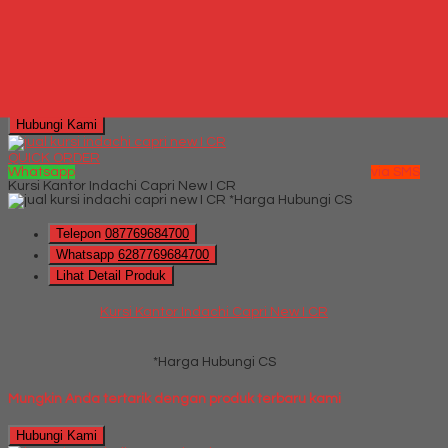
Lihat Detail Produk
Kursi Kantor Indachi D 520 AL HDT
*Harga Hubungi CS
Hubungi Kami
QUICK ORDER
Whatsapp
via SMS
Kursi Kantor Indachi Capri New I CR
*Harga Hubungi CS
Telepon
087769684700
Whatsapp
6287769684700
Lihat Detail Produk
Kursi Kantor Indachi Capri New I CR
*Harga Hubungi CS
Mungkin Anda tertarik dengan produk terbaru kami
Hubungi Kami