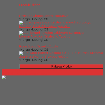
Produk Pilihan
Brankas Chubb Cobra Executive ....
*Harga Hubungi CS
Ranjang Besi Orbitrend Type Ri....
*Harga Hubungi CS
Lemari Pakaian Orbitrend Type ....
*Harga Hubungi CS
Kursi Susun Savello Trinity
*Harga Hubungi CS
Jual Kursi Kantor Rakuda 4937 ....
*Harga Hubungi CS
Katalog Produk
Millenia Furniture Bali - Situs Jual Meja Kursi Kantor Termurah di
Bali | Milleniafurniturebali.com