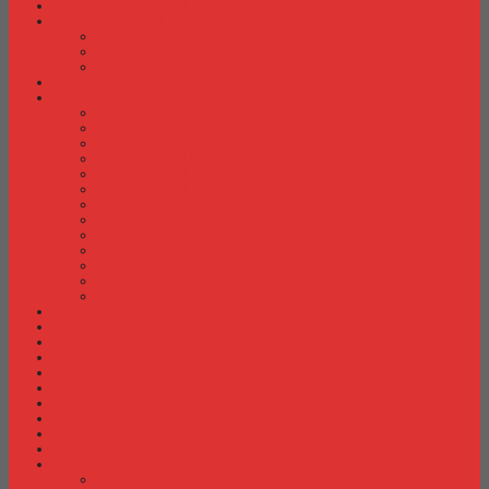
Lemari Arsip (Kayu)
Lemari Pakaian
Lemari Pakaian Activ
Lemari Pakaian Expo
Lemari Pakaian Orbitrend
Locker Cabinet
Meja Kantor
Meja Kantor Activ
Meja Kantor Aditech
Meja Kantor Alba
Meja Kantor Brother
Meja Kantor Euro
Meja Kantor Expo
Meja Kantor Indachi
Meja Kantor Lion
Meja Kantor Lunar
Meja Kantor Modera
Meja Kantor Orbitrend
Meja Kantor Uno
Meja Kantor Vip
Meja Komputer
Meja Lipat
Meja Meeting
Meja Resepsionis
Mesin Absensi
Mesin Hitung Uang
Mesin Penghancur Kertas
Mesin Tik
Mobile File
Papan Tulis / WhiteBoard
Partisi Kantor
Partisi Kantor Donati