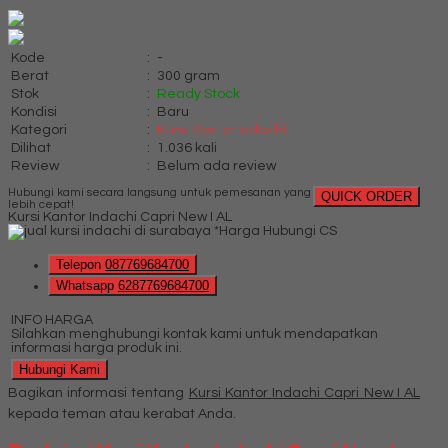
Kode
:
-
Berat
:
300 gram
Stok
:
Ready Stock
Kondisi
:
Baru
Kategori
:
Kursi Kantor Indachi
Dilihat
:
1.036 kali
Review
:
Belum ada review
Hubungi kami secara langsung untuk pemesanan yang
QUICK ORDER
lebih cepat!
Kursi Kantor Indachi Capri New I AL
*Harga Hubungi CS
Telepon
087769684700
Whatsapp
6287769684700
INFO HARGA
Silahkan menghubungi kontak kami untuk mendapatkan
informasi harga produk ini.
Hubungi Kami
Bagikan informasi tentang
Kursi Kantor Indachi Capri New I AL
kepada teman atau kerabat Anda.