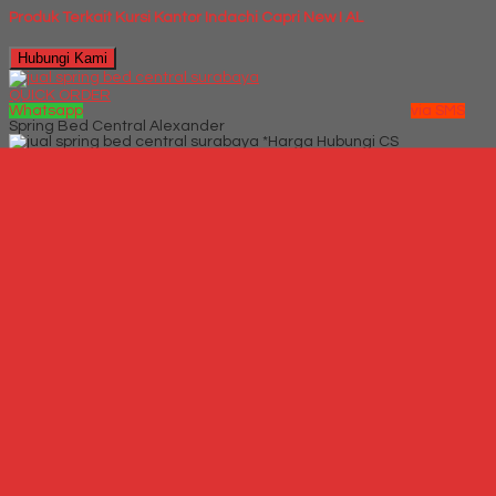
Produk Terkait Kursi Kantor Indachi Capri New I AL
Hubungi Kami
QUICK ORDER
Whatsapp
via SMS
Spring Bed Central Alexander
*Harga Hubungi CS
Telepon
087769684700
Whatsapp
6287769684700
Lihat Detail Produk
Spring Bed Central Alexander
*Harga Hubungi CS
Hubungi Kami
QUICK ORDER
Whatsapp
via SMS
Kursi Kantor Indachi D 520 AL HDT
*Harga Hubungi CS
Telepon
087769684700
Whatsapp
6287769684700