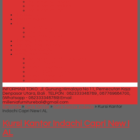
Partisi Kantor Indachi
Partisi Kantor Modera
Partisi Kantor Uno
Rak Sepatu
Rak Serbaguna
Rak TV
Rak TV Activ
Rak TV Expo
Rak TV Orbitrend
Ranjang Besi Expo
Ranjang Besi Orbitrend
Spring Bed Comforta
Spring bed Trendy
Spring bed Trendy Exeptional
Trendy Deluxe
Trendy Elegance
Trendy Golden Latex
Trendy Grand Lux
Trendy Super
INFORMASI TOKO : Jl. Gunung Himalaya No 11, Pemecutan Kaja
Denpasar Utara, Bali .
TELPON : 082333348789 , 087769684700,
(Whatsapp - 082333348789)
Email :
milleniafurniturebali@gmail.com
Beranda
»
Kursi Kantor
»
Kursi Kantor Indachi
»
Kursi Kantor
Indachi Capri New I AL
Kursi Kantor Indachi Capri New I
AL