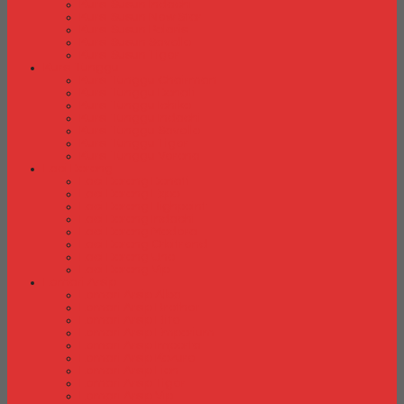
Kursi Susun Indachi
Kursi Susun New Star
Kursi Susun Polaris
Kursi Susun Savello
Kursi Susun Tiger
Kursi Tunggu
Kursi Tunggu Chairman
Kursi Tunggu Donati
Kursi Tunggu Ichiko
Kursi Tunggu Indachi
Kursi Tunggu Savello
Kursi Tunggu Tiger
Kursi Tunggu Verona
Laci Dorong
Laci Dorong Donati
Laci Dorong Expo
Laci Dorong Highpoint
Laci Dorong Indachi
Laci Dorong Modera
Laci Dorong Orbitrend
Laci Dorong Uno
Laci Dorong Vip
Lemari Arsip
Lemari Arsip Alba
Lemari Arsip Brother
Lemari Arsip Elite
Lemari Arsip Emporium
Lemari Arsip Importa
Lemari Arsip Kozure
Lemari Arsip Lion
Lemari Arsip Tiger
Lemari Arsip Vip