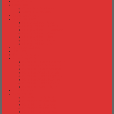
Card Cabinet
Cash Box
Cash Box Daichiban
Cash Box Ichiban
Direction Cabinet
Filling Cabinet
Filling Cabinet Alba
Filling Cabinet Brother
Filling Cabinet Emporium
Filling Cabinet Kozure
Filling Cabinet Lion
Filling Cabinet Tiger
Filling Cabinet Vip
Fire Proof Cabinet
Flip Chart
Graver Furniture
Kursi Bar/ Cafe
Kursi Bar / Cafe Chairman
Kursi Bar / Cafe Subaru
Kursi Bar / Cafe Verona
Kursi Bar/ Cafe Donati
Kursi Bar/ Cafe Ergotec
Kursi Bar/ Cafe Indachi
Kursi Bar/ Cafe Savello
Kursi Bar/ Cafe Tiger
Kursi Gaming
Kursi Kantor
Kursi Kantor Ardent
Kursi Kantor Astrovis
Kursi Kantor Brother
Kursi Kantor Carrera
Kursi Kantor Chairman