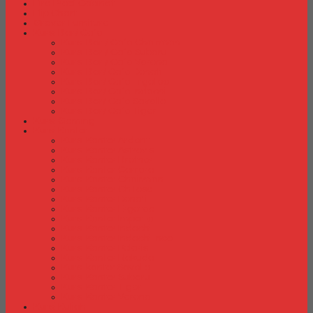
Fire Proof Cabinet
Flip Chart
Graver Furniture
Kursi Bar/ Cafe
Kursi Bar / Cafe Chairman
Kursi Bar / Cafe Subaru
Kursi Bar / Cafe Verona
Kursi Bar/ Cafe Donati
Kursi Bar/ Cafe Ergotec
Kursi Bar/ Cafe Indachi
Kursi Bar/ Cafe Savello
Kursi Bar/ Cafe Tiger
Kursi Gaming
Kursi Kantor
Kursi Kantor Ardent
Kursi Kantor Astrovis
Kursi Kantor Brother
Kursi Kantor Carrera
Kursi Kantor Chairman
Kursi Kantor Chitose
Kursi Kantor Donati
Kursi Kantor Ergotec
Kursi Kantor Importa
Kursi Kantor Indachi
Kursi Kantor Indachi Inco
Kursi Kantor Polaris
Kursi Kantor Rakuda
Kursi kantor Savello
Kursi Kantor Subaru
Kursi Kantor Tiger
Kursi Kantor Verona
Kursi Kuliah