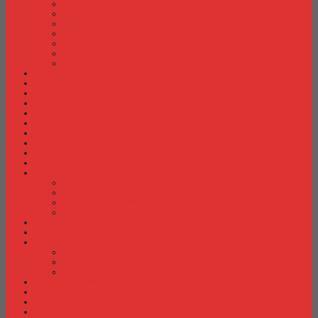
Meja Kantor Indachi
Meja Kantor Lion
Meja Kantor Lunar
Meja Kantor Modera
Meja Kantor Orbitrend
Meja Kantor Uno
Meja Kantor Vip
Meja Komputer
Meja Lipat
Meja Meeting
Meja Resepsionis
Mesin Absensi
Mesin Hitung Uang
Mesin Penghancur Kertas
Mesin Tik
Mobile File
Papan Tulis / WhiteBoard
Partisi Kantor
Partisi Kantor Donati
Partisi Kantor Indachi
Partisi Kantor Modera
Partisi Kantor Uno
Rak Sepatu
Rak Serbaguna
Rak TV
Rak TV Activ
Rak TV Expo
Rak TV Orbitrend
Ranjang Besi Expo
Ranjang Besi Orbitrend
Spring Bed Comforta
Spring bed Trendy