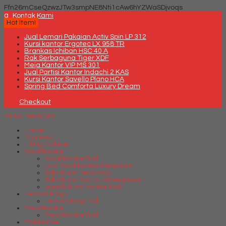
Ffn26mCseQzwzJTw3smpNE8Nti1cAw6hYZWaSDjvoqs
q
Kontak Kami
Hot Item!
Jual Lemari Pakaian Activ Spin LP 312
Kursi kantor Ergotec LX 958 TR
Brankas Ichiban HSC 40 A
Rak Serbaguna Tiger XDF
Meja Kantor VIP MS 301
Jual Partisi Kantor Indachi 2 KAS
Kursi Kantor Savello Plano HCA
Spring Bed Comforta Luxury Dream
Checkout
MENU NAVIGASI
Home
Brankas
Filling Cabinet
Kursi Kantor
Kursi Kantor Bali
Jual Kursi Kantor Denpasar
Toko Kursi Denpasar
Toko Kursi Kantor di Denpasar
savello kursi kantor Bali
Lemari Arsip
Lemari Arsip Bali
Meja Kantor
Meja Kantor Bali
Mobile File