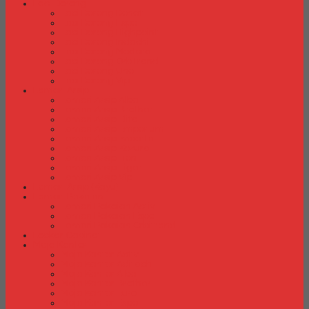
Laci Dorong
Laci Dorong Donati
Laci Dorong Expo
Laci Dorong Highpoint
Laci Dorong Indachi
Laci Dorong Modera
Laci Dorong Orbitrend
Laci Dorong Uno
Laci Dorong Vip
Lemari Arsip
Lemari Arsip Alba
Lemari Arsip Brother
Lemari Arsip Elite
Lemari Arsip Emporium
Lemari Arsip Importa
Lemari Arsip Kozure
Lemari Arsip Lion
Lemari Arsip Tiger
Lemari Arsip Vip
Lemari Arsip (Kayu)
Lemari Pakaian
Lemari Pakaian Activ
Lemari Pakaian Expo
Lemari Pakaian Orbitrend
Locker Cabinet
Meja Kantor
Meja Kantor Activ
Meja Kantor Aditech
Meja Kantor Alba
Meja Kantor Brother
Meja Kantor Euro
Meja Kantor Expo