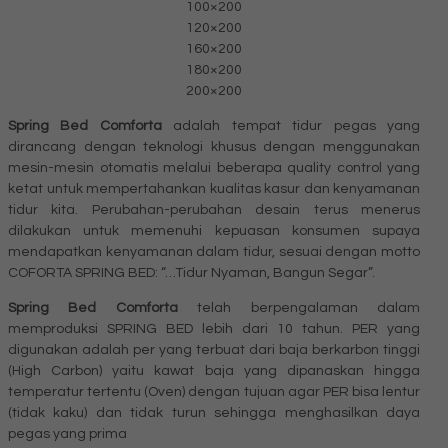
100×200
120×200
160×200
180×200
200×200
Spring Bed Comforta
adalah tempat tidur pegas yang
dirancang dengan teknologi khusus dengan menggunakan
mesin-mesin otomatis melalui beberapa quality control yang
ketat untuk mempertahankan kualitas kasur dan kenyamanan
tidur kita. Perubahan-perubahan desain terus menerus
dilakukan untuk memenuhi kepuasan konsumen supaya
mendapatkan kenyamanan dalam tidur, sesuai dengan motto
COFORTA SPRING BED: “…Tidur Nyaman, Bangun Segar”.
Spring Bed Comforta
telah berpengalaman dalam
memproduksi SPRING BED lebih dari 10 tahun. PER yang
digunakan adalah per yang terbuat dari baja berkarbon tinggi
(High Carbon) yaitu kawat baja yang dipanaskan hingga
temperatur tertentu (Oven) dengan tujuan agar PER bisa lentur
(tidak kaku) dan tidak turun sehingga menghasilkan daya
pegas yang prima