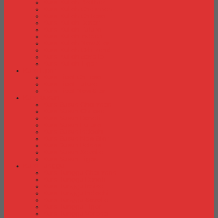
Kursi Kuliah Brother
Kursi Kuliah Chairman
Kursi Kuliah Chitose
Kursi Kuliah Donati
Kursi Kuliah Futura
Kursi Kuliah Indachi
Kursi Kuliah New Star
Kursi Kuliah Orbitrend
Kursi Kuliah Savello
Kursi Kuliah Tiger
Kursi Lipat
Kursi Lipat Chitose
Kursi Lipat Futura
Kursi Lipat New Star
Kursi Susun
Kursi Susun Chairman
Kursi Susun Chitose
Kursi Susun Donati
Kursi Susun Futura
Kursi Susun Indachi
Kursi Susun New Star
Kursi Susun Polaris
Kursi Susun Savello
Kursi Susun Tiger
Kursi Tunggu
Kursi Tunggu Chairman
Kursi Tunggu Donati
Kursi Tunggu Ichiko
Kursi Tunggu Indachi
Kursi Tunggu Savello
Kursi Tunggu Tiger
Kursi Tunggu Verona