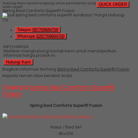
Hubungi kami secara langsung untuk pemesanan yang
QUICK ORDER
lebih cepat!
Spring Bed Comforta Superfit Fusion
*Harga Hubungi
CS
Telepon
087769684700
Whatsapp
6287769684700
INFO HARGA
Silahkan menghubungi kontak kami untuk mendapatkan
informasi harga produk ini.
Hubungi Kami
Bagikan informasi tentang
Spring Bed Comforta Superfit Fusion
kepada teman atau kerabat Anda.
Deskripsi
Spring Bed Comforta Superfit
Fusion
Spring Bed Comforta Superfit Fusion
Kasur / Bed Set
90×200