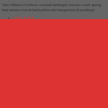
Toko Millenia Furniture menjual berbagai macam merk spring
bed terbaru murah berkualitas dan bergaransi di surabaya
Produk Terkait
Produk Terbaru
Produk Terkait Spring Bed Comforta Superfit Fusion
Hubungi Kami
QUICK ORDER
Whatsapp
via SMS
Spring Bed Comforta Family
*Harga Hubungi CS
Telepon
087769684700
Whatsapp
6287769684700
Lihat Detail Produk
Spring Bed Comforta Family
*Harga Hubungi CS
Hubungi Kami