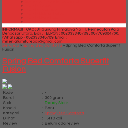
Spring bed Trendy Exeptional
Trendy Deluxe
Trendy Elegance
Trendy Golden Latex
Trendy Grand Lux
Trendy Super
INFORMASI TOKO : Jl. Gunung Himalaya No 11, Pemecutan Kaja
Denpasar Utara, Bali .
TELPON : 082333348789 , 087769684700,
(Whatsapp - 082333348789)
Email :
milleniafurniturebali@gmail.com
Beranda
»
Spring Bed Comforta
»
Spring Bed Comforta Superfit
Fusion
Spring Bed Comforta Superfit
Fusion
Kode
:
-
Berat
:
300 gram
Stok
:
Ready Stock
Kondisi
:
Baru
Kategori
:
Spring Bed Comforta
Dilihat
:
1.418 kali
Review
:
Belum ada review