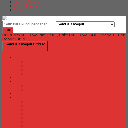
Locker Cabinet
Partisi Kantor
Blog
Cari
Buka jam 08.30 s/d jam 17.00 , Sabtu 08.30 s/d 14.00, Minggu & Hari
Besar Tutup
Semua Kategori Produk
Brankas
Brankas Chubb
Brankas Daichiban
Brankas Ichiban
Brankas Lion
Card Cabinet
Cash Box
Cash Box Daichiban
Cash Box Ichiban
Direction Cabinet
Filling Cabinet
Filling Cabinet Alba
Filling Cabinet Brother
Filling Cabinet Emporium
Filling Cabinet Kozure
Filling Cabinet Lion
Filling Cabinet Tiger
Filling Cabinet Vip