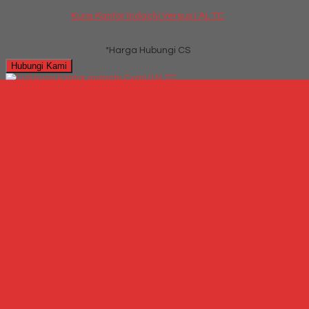
Kursi Kantor Indachi Versus I AL TC
*Harga Hubungi CS
Hubungi Kami
QUICK ORDER
Whatsapp
via SMS
Kursi Kantor Indachi Cyan II N TC
*Harga Hubungi CS
Telepon
087769684700
Whatsapp
6287769684700
Lihat Detail Produk
Kursi Kantor Indachi Cyan II N TC
*Harga Hubungi CS
Hubungi Kami
QUICK ORDER
Whatsapp
via SMS
Spring Bed Central Deluxe Panama Pillow Top
*Harga Hubungi CS