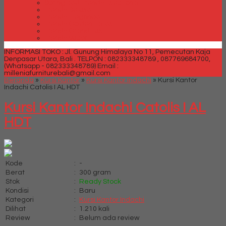
Spring bed Trendy Exeptional
Trendy Deluxe
Trendy Elegance
Trendy Golden Latex
Trendy Grand Lux
Trendy Super
INFORMASI TOKO : Jl. Gunung Himalaya No 11, Pemecutan Kaja
Denpasar Utara, Bali .
TELPON : 082333348789 , 087769684700,
(Whatsapp - 082333348789)
Email :
milleniafurniturebali@gmail.com
Beranda
»
Kursi Kantor
»
Kursi Kantor Indachi
»
Kursi Kantor
Indachi Catolis I AL HDT
Kursi Kantor Indachi Catolis I AL
HDT
Kode
:
-
Berat
:
300 gram
Stok
:
Ready Stock
Kondisi
:
Baru
Kategori
:
Kursi Kantor Indachi
Dilihat
:
1.210 kali
Review
:
Belum ada review