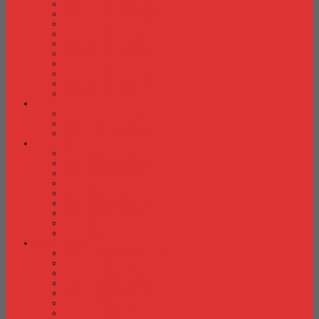
Kursi Kuliah Brother
Kursi Kuliah Chairman
Kursi Kuliah Chitose
Kursi Kuliah Donati
Kursi Kuliah Futura
Kursi Kuliah Indachi
Kursi Kuliah New Star
Kursi Kuliah Orbitrend
Kursi Kuliah Savello
Kursi Kuliah Tiger
Kursi Lipat
Kursi Lipat Chitose
Kursi Lipat Futura
Kursi Lipat New Star
Kursi Susun
Kursi Susun Chairman
Kursi Susun Chitose
Kursi Susun Donati
Kursi Susun Futura
Kursi Susun Indachi
Kursi Susun New Star
Kursi Susun Polaris
Kursi Susun Savello
Kursi Susun Tiger
Kursi Tunggu
Kursi Tunggu Chairman
Kursi Tunggu Donati
Kursi Tunggu Ichiko
Kursi Tunggu Indachi
Kursi Tunggu Savello
Kursi Tunggu Tiger
Kursi Tunggu Verona