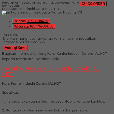
Hubungi kami secara langsung untuk pemesanan yang
QUICK ORDER
lebih cepat!
Kursi Kantor Indachi Catolis I AL HDT
*Harga Hubungi CS
Telepon
087769684700
Whatsapp
6287769684700
INFO HARGA
Silahkan menghubungi kontak kami untuk mendapatkan
informasi harga produk ini.
Hubungi Kami
Bagikan informasi tentang
Kursi Kantor Indachi Catolis I AL HDT
kepada teman atau kerabat Anda.
Deskripsi
Kursi Kantor Indachi Catolis I AL
HDT
Kursi Kantor Indachi Catolis I AL HDT
Spesifikasi:
1. Menggunakan bahan leather/oscar/fabric yang berkualitas.
2. Rangka kaki aluminium yang kokoh dan premium.