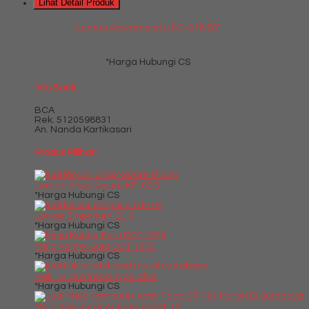
Lihat Detail Produk
Lemari Arsip Importa SC-A18 BT
*Harga Hubungi CS
Info Bank
BCA
Rek.
5120598831
An. Nanda Kartikasari
Produk Pilihan
Lemari Arsip Kozure KF-02G
*Harga Hubungi CS
Locker Emporium EL-9
*Harga Hubungi CS
Meja Kantor Euro DOT 1575
*Harga Hubungi CS
Rak TV Orbitrend Type Ohio
*Harga Hubungi CS
Meja Komputer Activ Fado CT 12....