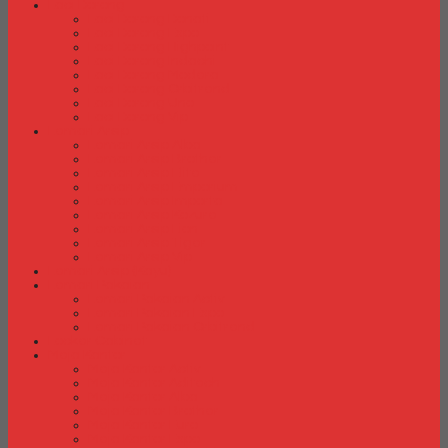
Laci Dorong
Laci Dorong Donati
Laci Dorong Expo
Laci Dorong Highpoint
Laci Dorong Indachi
Laci Dorong Modera
Laci Dorong Orbitrend
Laci Dorong Uno
Laci Dorong Vip
Lemari Arsip
Lemari Arsip Alba
Lemari Arsip Brother
Lemari Arsip Elite
Lemari Arsip Emporium
Lemari Arsip Importa
Lemari Arsip Kozure
Lemari Arsip Lion
Lemari Arsip Tiger
Lemari Arsip Vip
Lemari Arsip (Kayu)
Lemari Pakaian
Lemari Pakaian Activ
Lemari Pakaian Expo
Lemari Pakaian Orbitrend
Locker Cabinet
Meja Kantor
Meja Kantor Activ
Meja Kantor Aditech
Meja Kantor Alba
Meja Kantor Brother
Meja Kantor Euro
Meja Kantor Expo