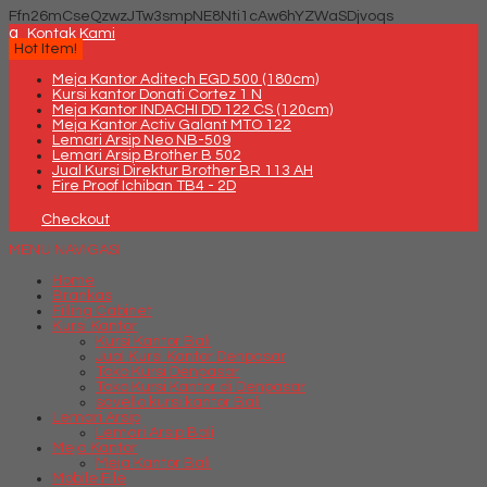
Ffn26mCseQzwzJTw3smpNE8Nti1cAw6hYZWaSDjvoqs
q
Kontak Kami
Hot Item!
Meja Kantor Aditech EGD 500 (180cm)
Kursi kantor Donati Cortez 1 N
Meja Kantor INDACHI DD 122 CS (120cm)
Meja Kantor Activ Galant MTO 122
Lemari Arsip Neo NB-509
Lemari Arsip Brother B 502
Jual Kursi Direktur Brother BR 113 AH
Fire Proof Ichiban TB4 - 2D
Checkout
MENU NAVIGASI
Home
Brankas
Filling Cabinet
Kursi Kantor
Kursi Kantor Bali
Jual Kursi Kantor Denpasar
Toko Kursi Denpasar
Toko Kursi Kantor di Denpasar
savello kursi kantor Bali
Lemari Arsip
Lemari Arsip Bali
Meja Kantor
Meja Kantor Bali
Mobile File