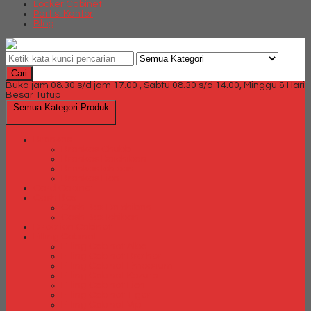
Locker Cabinet
Partisi Kantor
Blog
Cari
Buka jam 08.30 s/d jam 17.00 , Sabtu 08.30 s/d 14.00, Minggu & Hari
Besar Tutup
Semua Kategori Produk
Brankas
Brankas Chubb
Brankas Daichiban
Brankas Ichiban
Brankas Lion
Card Cabinet
Cash Box
Cash Box Daichiban
Cash Box Ichiban
Direction Cabinet
Filling Cabinet
Filling Cabinet Alba
Filling Cabinet Brother
Filling Cabinet Emporium
Filling Cabinet Kozure
Filling Cabinet Lion
Filling Cabinet Tiger
Filling Cabinet Vip