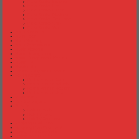
Meja Kantor Indachi
Meja Kantor Lion
Meja Kantor Lunar
Meja Kantor Modera
Meja Kantor Orbitrend
Meja Kantor Uno
Meja Kantor Vip
Meja Komputer
Meja Lipat
Meja Meeting
Meja Resepsionis
Mesin Absensi
Mesin Hitung Uang
Mesin Penghancur Kertas
Mesin Tik
Mobile File
Papan Tulis / WhiteBoard
Partisi Kantor
Partisi Kantor Donati
Partisi Kantor Indachi
Partisi Kantor Modera
Partisi Kantor Uno
Rak Sepatu
Rak Serbaguna
Rak TV
Rak TV Activ
Rak TV Expo
Rak TV Orbitrend
Ranjang Besi Expo
Ranjang Besi Orbitrend
Spring Bed Comforta
Spring bed Trendy