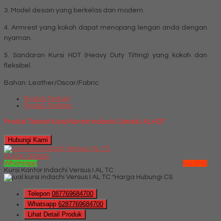
3. Model desain yang berkelas dan modern.
4. Armrest yang kokoh dapat menopang lengan anda dengan
nyaman.
5. Sandaran Kursi HDT (Heavy Duty Tilting) yang kokoh dan
fleksibel.
Bahan: Leather/Oscar/Fabric
Produk Terkait
Produk Terbaru
Produk Terkait Kursi Kantor Indachi Catolis I AL HDT
Hubungi Kami
QUICK ORDER
Whatsapp
via SMS
Kursi Kantor Indachi Versus I AL TC
*Harga Hubungi CS
Telepon
087769684700
Whatsapp
6287769684700
Lihat Detail Produk