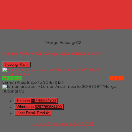
Telepon
087769684700
Whatsapp
6287769684700
Lihat Detail Produk
Spring Bed Central Deluxe Panama Pillow Top
*Harga Hubungi CS
Mungkin Anda tertarik dengan produk terbaru kami
Hubungi Kami
QUICK ORDER
Whatsapp
via SMS
Lemari Arsip Importa SC-E18 BT
*Harga
Hubungi CS
Telepon
087769684700
Whatsapp
6287769684700
Lihat Detail Produk
Lemari Arsip Importa SC-E18 BT