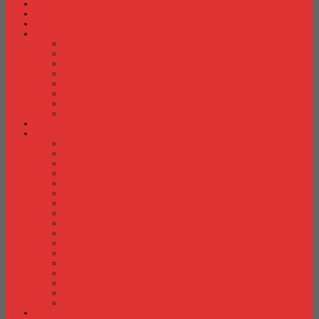
Fire Proof Cabinet
Flip Chart
Graver Furniture
Kursi Bar/ Cafe
Kursi Bar / Cafe Chairman
Kursi Bar / Cafe Subaru
Kursi Bar / Cafe Verona
Kursi Bar/ Cafe Donati
Kursi Bar/ Cafe Ergotec
Kursi Bar/ Cafe Indachi
Kursi Bar/ Cafe Savello
Kursi Bar/ Cafe Tiger
Kursi Gaming
Kursi Kantor
Kursi Kantor Ardent
Kursi Kantor Astrovis
Kursi Kantor Brother
Kursi Kantor Carrera
Kursi Kantor Chairman
Kursi Kantor Chitose
Kursi Kantor Donati
Kursi Kantor Ergotec
Kursi Kantor Importa
Kursi Kantor Indachi
Kursi Kantor Indachi Inco
Kursi Kantor Polaris
Kursi Kantor Rakuda
Kursi kantor Savello
Kursi Kantor Subaru
Kursi Kantor Tiger
Kursi Kantor Verona
Kursi Kuliah