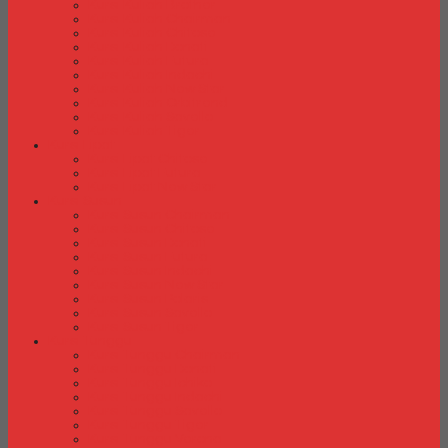
Kursi Kuliah Brother
Kursi Kuliah Chairman
Kursi Kuliah Chitose
Kursi Kuliah Donati
Kursi Kuliah Futura
Kursi Kuliah Indachi
Kursi Kuliah New Star
Kursi Kuliah Orbitrend
Kursi Kuliah Savello
Kursi Kuliah Tiger
Kursi Lipat
Kursi Lipat Chitose
Kursi Lipat Futura
Kursi Lipat New Star
Kursi Susun
Kursi Susun Chairman
Kursi Susun Chitose
Kursi Susun Donati
Kursi Susun Futura
Kursi Susun Indachi
Kursi Susun New Star
Kursi Susun Polaris
Kursi Susun Savello
Kursi Susun Tiger
Kursi Tunggu
Kursi Tunggu Chairman
Kursi Tunggu Donati
Kursi Tunggu Ichiko
Kursi Tunggu Indachi
Kursi Tunggu Savello
Kursi Tunggu Tiger
Kursi Tunggu Verona