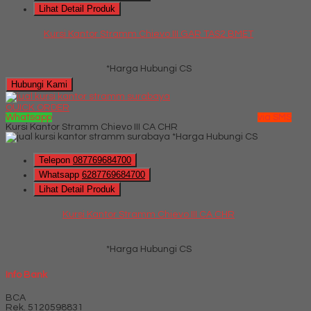
Lihat Detail Produk
Kursi Kantor Stramm Chievo III GAR TAS2 BMET
*Harga Hubungi CS
Hubungi Kami
QUICK ORDER
Whatsapp
via SMS
Kursi Kantor Stramm Chievo III CA CHR
*Harga Hubungi CS
Telepon
087769684700
Whatsapp
6287769684700
Lihat Detail Produk
Kursi Kantor Stramm Chievo III CA CHR
*Harga Hubungi CS
Info Bank
BCA
Rek.
5120598831