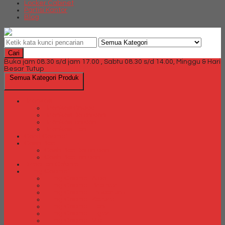
Locker Cabinet
Partisi Kantor
Blog
Cari
Buka jam 08.30 s/d jam 17.00 , Sabtu 08.30 s/d 14.00, Minggu & Hari
Besar Tutup
Semua Kategori Produk
Brankas
Brankas Chubb
Brankas Daichiban
Brankas Ichiban
Brankas Lion
Card Cabinet
Cash Box
Cash Box Daichiban
Cash Box Ichiban
Direction Cabinet
Filling Cabinet
Filling Cabinet Alba
Filling Cabinet Brother
Filling Cabinet Emporium
Filling Cabinet Kozure
Filling Cabinet Lion
Filling Cabinet Tiger
Filling Cabinet Vip