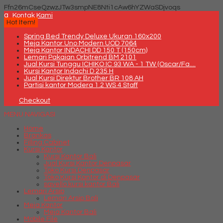
Ffn26mCseQzwzJTw3smpNE8Nti1cAw6hYZWaSDjvoqs
q
Kontak Kami
Hot Item!
Spring Bed Trendy Deluxe Ukuran 160x200
Meja Kantor Uno Modern UOD 7064
Meja Kantor INDACHI DD 150 T (150cm)
Lemari Pakaian Orbitrend BM 2101
Jual Kursi Tunggu ICHIKO IC 93 WA - 1 TW (Oscar/Fa....
Kursi Kantor Indachi D 235 H
Jual Kursi Direktur Brother BR 108 AH
Partisi kantor Modera 1.2 WS 4 Staff
Checkout
MENU NAVIGASI
Home
Brankas
Filling Cabinet
Kursi Kantor
Kursi Kantor Bali
Jual Kursi Kantor Denpasar
Toko Kursi Denpasar
Toko Kursi Kantor di Denpasar
savello kursi kantor Bali
Lemari Arsip
Lemari Arsip Bali
Meja Kantor
Meja Kantor Bali
Mobile File