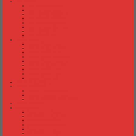
Laci Dorong
Laci Dorong Donati
Laci Dorong Expo
Laci Dorong Highpoint
Laci Dorong Indachi
Laci Dorong Modera
Laci Dorong Orbitrend
Laci Dorong Uno
Laci Dorong Vip
Lemari Arsip
Lemari Arsip Alba
Lemari Arsip Brother
Lemari Arsip Elite
Lemari Arsip Emporium
Lemari Arsip Importa
Lemari Arsip Kozure
Lemari Arsip Lion
Lemari Arsip Tiger
Lemari Arsip Vip
Lemari Arsip (Kayu)
Lemari Pakaian
Lemari Pakaian Activ
Lemari Pakaian Expo
Lemari Pakaian Orbitrend
Locker Cabinet
Meja Kantor
Meja Kantor Activ
Meja Kantor Aditech
Meja Kantor Alba
Meja Kantor Brother
Meja Kantor Euro
Meja Kantor Expo