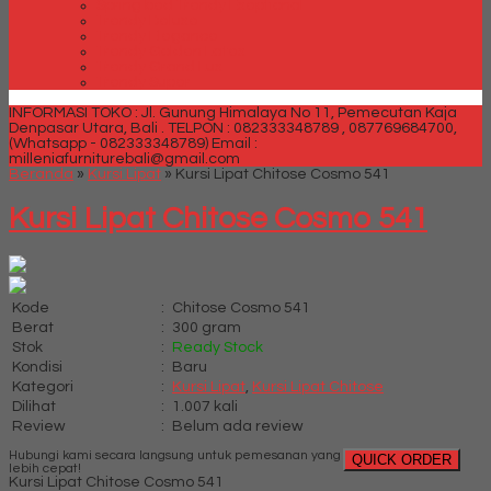
Spring bed Trendy Exeptional
Trendy Deluxe
Trendy Elegance
Trendy Golden Latex
Trendy Grand Lux
Trendy Super
INFORMASI TOKO : Jl. Gunung Himalaya No 11, Pemecutan Kaja
Denpasar Utara, Bali .
TELPON : 082333348789 , 087769684700,
(Whatsapp - 082333348789)
Email :
milleniafurniturebali@gmail.com
Beranda
»
Kursi Lipat
»
Kursi Lipat Chitose Cosmo 541
Kursi Lipat Chitose Cosmo 541
Kode
:
Chitose Cosmo 541
Berat
:
300 gram
Stok
:
Ready Stock
Kondisi
:
Baru
Kategori
:
Kursi Lipat
,
Kursi Lipat Chitose
Dilihat
:
1.007 kali
Review
:
Belum ada review
Hubungi kami secara langsung untuk pemesanan yang
QUICK ORDER
lebih cepat!
Kursi Lipat Chitose Cosmo 541