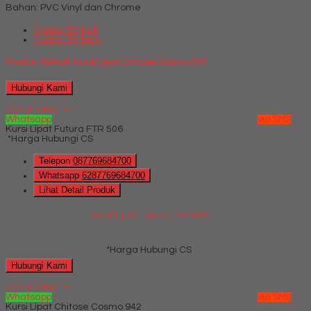
Bahan: PVC Vinyl dan Chrome
Produk Terkait
Produk Terbaru
Produk Terkait Kursi Lipat Chitose Cosmo 541
Hubungi Kami
QUICK ORDER
Whatsapp
via SMS
Kursi Lipat Futura FTR 506
*Harga Hubungi CS
Telepon
087769684700
Whatsapp
6287769684700
Lihat Detail Produk
Kursi Lipat Futura FTR 506
*Harga Hubungi CS
Hubungi Kami
QUICK ORDER
Whatsapp
via SMS
Kursi Lipat Chitose Cosmo 942