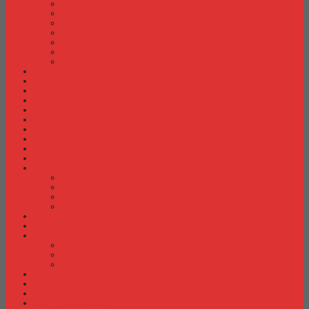
Meja Kantor Indachi
Meja Kantor Lion
Meja Kantor Lunar
Meja Kantor Modera
Meja Kantor Orbitrend
Meja Kantor Uno
Meja Kantor Vip
Meja Komputer
Meja Lipat
Meja Meeting
Meja Resepsionis
Mesin Absensi
Mesin Hitung Uang
Mesin Penghancur Kertas
Mesin Tik
Mobile File
Papan Tulis / WhiteBoard
Partisi Kantor
Partisi Kantor Donati
Partisi Kantor Indachi
Partisi Kantor Modera
Partisi Kantor Uno
Rak Sepatu
Rak Serbaguna
Rak TV
Rak TV Activ
Rak TV Expo
Rak TV Orbitrend
Ranjang Besi Expo
Ranjang Besi Orbitrend
Spring Bed Comforta
Spring bed Trendy