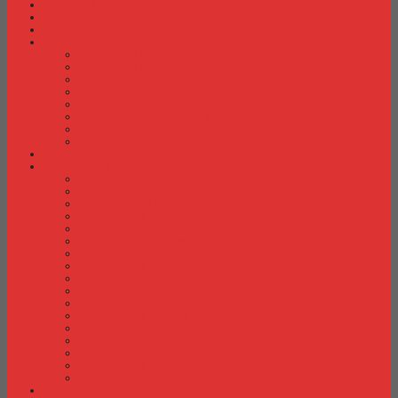
Fire Proof Cabinet
Flip Chart
Graver Furniture
Kursi Bar/ Cafe
Kursi Bar / Cafe Chairman
Kursi Bar / Cafe Subaru
Kursi Bar / Cafe Verona
Kursi Bar/ Cafe Donati
Kursi Bar/ Cafe Ergotec
Kursi Bar/ Cafe Indachi
Kursi Bar/ Cafe Savello
Kursi Bar/ Cafe Tiger
Kursi Gaming
Kursi Kantor
Kursi Kantor Ardent
Kursi Kantor Astrovis
Kursi Kantor Brother
Kursi Kantor Carrera
Kursi Kantor Chairman
Kursi Kantor Chitose
Kursi Kantor Donati
Kursi Kantor Ergotec
Kursi Kantor Importa
Kursi Kantor Indachi
Kursi Kantor Indachi Inco
Kursi Kantor Polaris
Kursi Kantor Rakuda
Kursi kantor Savello
Kursi Kantor Subaru
Kursi Kantor Tiger
Kursi Kantor Verona
Kursi Kuliah