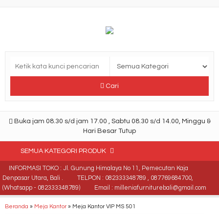
Cari
Buka jam 08.30 s/d jam 17.00 , Sabtu 08.30 s/d 14.00, Minggu &
Hari Besar Tutup
SEMUA KATEGORI PRODUK
INFORMASI TOKO : Jl. Gunung Himalaya No 11, Pemecutan Kaja
Denpasar Utara, Bali .
TELPON : 082333348789 , 087769684700,
(Whatsapp - 082333348789)
Email : milleniafurniturebali@gmail.com
Beranda
»
Meja Kantor
»
Meja Kantor VIP MS 501