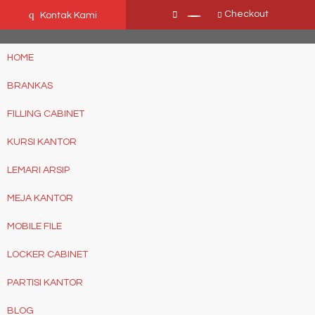
Ffn26mCseQzwzJTw3smpNE8Nti1cAw6hYZWaSDjvoqs
q
Checkout
Kontak Kami
HOME
BRANKAS
FILLING CABINET
KURSI KANTOR
LEMARI ARSIP
MEJA KANTOR
MOBILE FILE
LOCKER CABINET
PARTISI KANTOR
BLOG