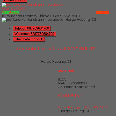
Hubungi Kami
QUICK ORDER
Whatsapp
via SMS
Kursi Kantor Stramm Chievo III GAR TAS2 BMET
*Harga Hubungi CS
Telepon
087769684700
Whatsapp
6287769684700
Lihat Detail Produk
Kursi Kantor Stramm Chievo III GAR TAS2 BMET
*Harga Hubungi CS
Info Bank
BCA
Rek.
5120598831
An. Nanda Kartikasari
Produk Pilihan
Kursi Tunggu Indachi PS 74 TF
*Harga Hubungi CS