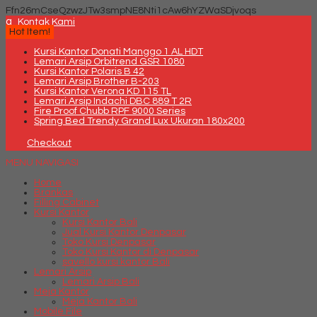
Ffn26mCseQzwzJTw3smpNE8Nti1cAw6hYZWaSDjvoqs
q
Kontak Kami
Hot Item!
Kursi Kantor Donati Manggo 1 AL HDT
Lemari Arsip Orbitrend GSR 1080
Kursi Kantor Polaris B 42
Lemari Arsip Brother B-203
Kursi Kantor Verona KD 115 TL
Lemari Arsip Indachi DBC 889 T 2R
Fire Proof Chubb RPF 9000 Series
Spring Bed Trendy Grand Lux Ukuran 180x200
Checkout
MENU NAVIGASI
Home
Brankas
Filling Cabinet
Kursi Kantor
Kursi Kantor Bali
Jual Kursi Kantor Denpasar
Toko Kursi Denpasar
Toko Kursi Kantor di Denpasar
savello kursi kantor Bali
Lemari Arsip
Lemari Arsip Bali
Meja Kantor
Meja Kantor Bali
Mobile File