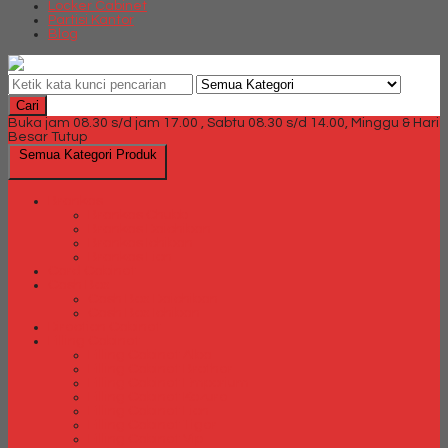
Locker Cabinet
Partisi Kantor
Blog
Cari
Buka jam 08.30 s/d jam 17.00 , Sabtu 08.30 s/d 14.00, Minggu & Hari
Besar Tutup
Semua Kategori Produk
Brankas
Brankas Chubb
Brankas Daichiban
Brankas Ichiban
Brankas Lion
Card Cabinet
Cash Box
Cash Box Daichiban
Cash Box Ichiban
Direction Cabinet
Filling Cabinet
Filling Cabinet Alba
Filling Cabinet Brother
Filling Cabinet Emporium
Filling Cabinet Kozure
Filling Cabinet Lion
Filling Cabinet Tiger
Filling Cabinet Vip