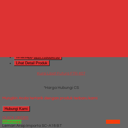
Kursi Lipat Futura FTR AG
*Harga Hubungi CS
Hubungi Kami
QUICK ORDER
Whatsapp
via SMS
Kursi Lipat Futura FTR 407
*Harga Hubungi CS
Telepon
087769684700
Whatsapp
6287769684700
Lihat Detail Produk
Kursi Lipat Futura FTR 407
*Harga Hubungi CS
Mungkin Anda tertarik dengan produk terbaru kami
Hubungi Kami
QUICK ORDER
Whatsapp
via SMS
Lemari Arsip Importa SC-A18 BT