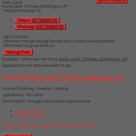
QUICK ORDER
lebih cepat!
Kursi Lipat Chitose Daishogun UP
*Harga Hubungi CS
Telepon
087769684700
Whatsapp
6287769684700
INFO HARGA
Silahkan menghubungi kontak kami untuk mendapatkan
informasi harga produk ini.
Hubungi Kami
Bagikan informasi tentang
Kursi Lipat Chitose Daishogun UP
kepada teman atau kerabat Anda.
Deskripsi
Kursi Lipat Chitose Daishogun UP
Frame Finishing : Powder Coating
Upholstery : Pvc vinyl
Information : Rangka dari bahan pipa bundar
Produk Terkait
Produk Terbaru
Produk Terkait Kursi Lipat Chitose Daishogun UP