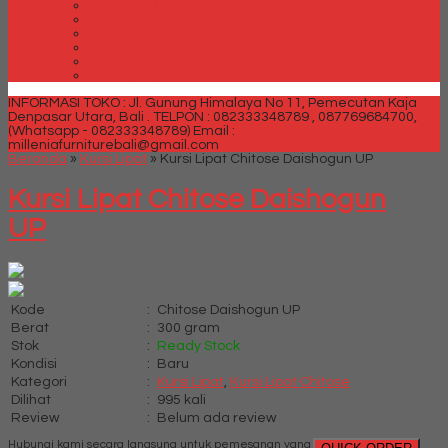
Spring bed Trendy Exeptional
Trendy Deluxe
Trendy Elegance
Trendy Golden Latex
Trendy Grand Lux
Trendy Super
INFORMASI TOKO : Jl. Gunung Himalaya No 11, Pemecutan Kaja
Denpasar Utara, Bali .
TELPON : 082333348789 , 087769684700,
(Whatsapp - 082333348789)
Email :
milleniafurniturebali@gmail.com
Beranda
»
Kursi Lipat
»
Kursi Lipat Chitose Daishogun UP
Kursi Lipat Chitose Daishogun
UP
Kode
:
Chitose Daishogun UP
Berat
:
300 gram
Stok
:
Ready Stock
Kondisi
:
Baru
Kategori
:
Kursi Lipat
,
Kursi Lipat Chitose
Dilihat
:
995 kali
Review
:
Belum ada review
Hubungi kami secara langsung untuk pemesanan yang