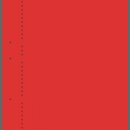
Kursi Kuliah Brother
Kursi Kuliah Chairman
Kursi Kuliah Chitose
Kursi Kuliah Donati
Kursi Kuliah Futura
Kursi Kuliah Indachi
Kursi Kuliah New Star
Kursi Kuliah Orbitrend
Kursi Kuliah Savello
Kursi Kuliah Tiger
Kursi Lipat
Kursi Lipat Chitose
Kursi Lipat Futura
Kursi Lipat New Star
Kursi Susun
Kursi Susun Chairman
Kursi Susun Chitose
Kursi Susun Donati
Kursi Susun Futura
Kursi Susun Indachi
Kursi Susun New Star
Kursi Susun Polaris
Kursi Susun Savello
Kursi Susun Tiger
Kursi Tunggu
Kursi Tunggu Chairman
Kursi Tunggu Donati
Kursi Tunggu Ichiko
Kursi Tunggu Indachi
Kursi Tunggu Savello
Kursi Tunggu Tiger
Kursi Tunggu Verona