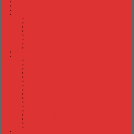
Fire Proof Cabinet
Flip Chart
Graver Furniture
Kursi Bar/ Cafe
Kursi Bar / Cafe Chairman
Kursi Bar / Cafe Subaru
Kursi Bar / Cafe Verona
Kursi Bar/ Cafe Donati
Kursi Bar/ Cafe Ergotec
Kursi Bar/ Cafe Indachi
Kursi Bar/ Cafe Savello
Kursi Bar/ Cafe Tiger
Kursi Gaming
Kursi Kantor
Kursi Kantor Ardent
Kursi Kantor Astrovis
Kursi Kantor Brother
Kursi Kantor Carrera
Kursi Kantor Chairman
Kursi Kantor Chitose
Kursi Kantor Donati
Kursi Kantor Ergotec
Kursi Kantor Importa
Kursi Kantor Indachi
Kursi Kantor Indachi Inco
Kursi Kantor Polaris
Kursi Kantor Rakuda
Kursi kantor Savello
Kursi Kantor Subaru
Kursi Kantor Tiger
Kursi Kantor Verona
Kursi Kuliah