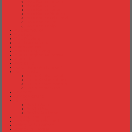
Meja Kantor Indachi
Meja Kantor Lion
Meja Kantor Lunar
Meja Kantor Modera
Meja Kantor Orbitrend
Meja Kantor Uno
Meja Kantor Vip
Meja Komputer
Meja Lipat
Meja Meeting
Meja Resepsionis
Mesin Absensi
Mesin Hitung Uang
Mesin Penghancur Kertas
Mesin Tik
Mobile File
Papan Tulis / WhiteBoard
Partisi Kantor
Partisi Kantor Donati
Partisi Kantor Indachi
Partisi Kantor Modera
Partisi Kantor Uno
Rak Sepatu
Rak Serbaguna
Rak TV
Rak TV Activ
Rak TV Expo
Rak TV Orbitrend
Ranjang Besi Expo
Ranjang Besi Orbitrend
Spring Bed Comforta
Spring bed Trendy