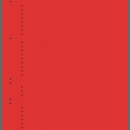
Laci Dorong
Laci Dorong Donati
Laci Dorong Expo
Laci Dorong Highpoint
Laci Dorong Indachi
Laci Dorong Modera
Laci Dorong Orbitrend
Laci Dorong Uno
Laci Dorong Vip
Lemari Arsip
Lemari Arsip Alba
Lemari Arsip Brother
Lemari Arsip Elite
Lemari Arsip Emporium
Lemari Arsip Importa
Lemari Arsip Kozure
Lemari Arsip Lion
Lemari Arsip Tiger
Lemari Arsip Vip
Lemari Arsip (Kayu)
Lemari Pakaian
Lemari Pakaian Activ
Lemari Pakaian Expo
Lemari Pakaian Orbitrend
Locker Cabinet
Meja Kantor
Meja Kantor Activ
Meja Kantor Aditech
Meja Kantor Alba
Meja Kantor Brother
Meja Kantor Euro
Meja Kantor Expo