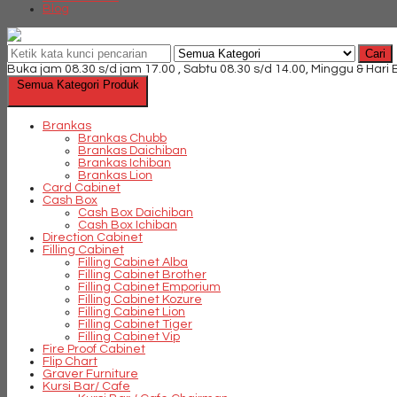
Blog
Cari
Buka jam 08.30 s/d jam 17.00 , Sabtu 08.30 s/d 14.00, Minggu & Hari
Semua Kategori Produk
Brankas
Brankas Chubb
Brankas Daichiban
Brankas Ichiban
Brankas Lion
Card Cabinet
Cash Box
Cash Box Daichiban
Cash Box Ichiban
Direction Cabinet
Filling Cabinet
Filling Cabinet Alba
Filling Cabinet Brother
Filling Cabinet Emporium
Filling Cabinet Kozure
Filling Cabinet Lion
Filling Cabinet Tiger
Filling Cabinet Vip
Fire Proof Cabinet
Flip Chart
Graver Furniture
Kursi Bar/ Cafe