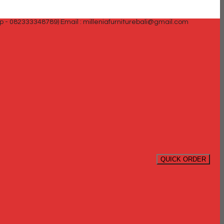
p - 082333348789)
Email : milleniafurniturebali@gmail.com
QUICK ORDER