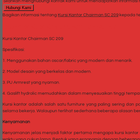
Silahkan menghubungi kontak kami untuk mendapatkan informasi ha
Hubungi Kami
Bagikan informasi tentang
Kursi Kantor Chairman SC 209
kepada te
Deskripsi
Kursi Kantor Chairman SC 209
Kursi Kantor Chairman SC 209
Spesifikasi:
1. Menggunakan bahan oscar/fabric yang modern dan menarik.
2. Model desain yang berkelas dan modern.
3. PU Armrest yang nyaman.
4. Gaslift hydrolic memudahkan dalam menyesuaikan tinggi tempa
Kursi kantor adalah salah satu furniture yang paling sering dan
selama bekerja. Walaupun terlihat sederhana beberapa alasan be
Kenyamanan
Kenyamanan jelas menjadi faktor pertama mengapa kursi kantor
waktu yang cukup lama. Bentuk yang ergonomis dengan beberapa 