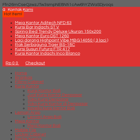
Ffn26mCseQzwzJTw3smpNE8Nti1cAw6hYZWaSDjvoqs
q
Kontak Kami
Hot Item!
Meja Kantor Aditech NFD 63
Kursi Bar Indachi ST V
Spring Bed Trendy Deluxe Ukuran 150x200
Meja Kantor Euro DST 1260
Laci dorong Highpoint Vibe MBG14050 ( 3 laci )
Rak Serbaguna Tiger BS-18C
Kursi Susun Futura FTR 417
Kursi Kantor Indachi Inco Blanco
Rp 0
0
Checkout
Home
Brankas
Filling Cabinet
Kursi Kantor
Kursi Kantor Bali
Jual Kursi Kantor Denpasar
Toko Kursi Denpasar
Toko Kursi Kantor di Denpasar
savello kursi kantor Bali
Lemari Arsip
Lemari Arsip Bali
Meja Kantor
Meja Kantor Bali
Mobile File
Locker Cabinet
Partisi Kantor