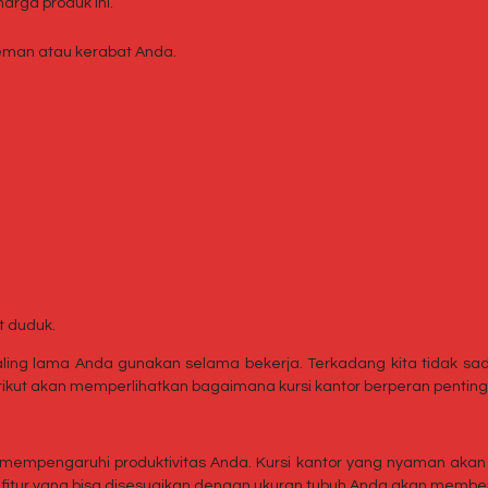
rga produk ini.
man atau kerabat Anda.
t duduk.
 paling lama Anda gunakan selama bekerja. Terkadang kita tidak sa
rikut akan memperlihatkan bagaimana kursi kantor berperan pentin
 mempengaruhi produktivitas Anda. Kursi kantor yang nyaman aka
fitur yang bisa disesuaikan dengan ukuran tubuh Anda akan membe