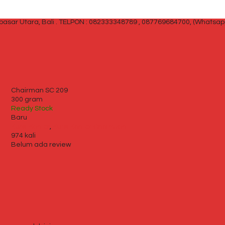
sar Utara, Bali .
TELPON : 082333348789 , 087769684700, (Whatsap
Chairman SC 209
300 gram
Ready Stock
Baru
Kursi Kantor
,
Kursi Kantor Chairman
974 kali
Belum ada review