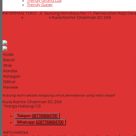
Trendy Grand Lux
Trendy Super
INFORMASI TOKO : Jl. Gunung Himalaya No 11, Pemecutan Kaja Denpa
Beranda
»
Kursi Kantor
»
Kursi Kantor Chairman SC 209
Kursi Kantor Chairman SC 209
Kode
:
Berat
:
Stok
:
Kondisi
:
Kategori
:
Dilihat
:
Review
:
Hubungi kami secara langsung untuk pemesanan yang lebih cepat!
Kursi Kantor Chairman SC 209
*Harga Hubungi CS
Telepon
087769684700
Whatsapp
6287769684700
INFO HARGA