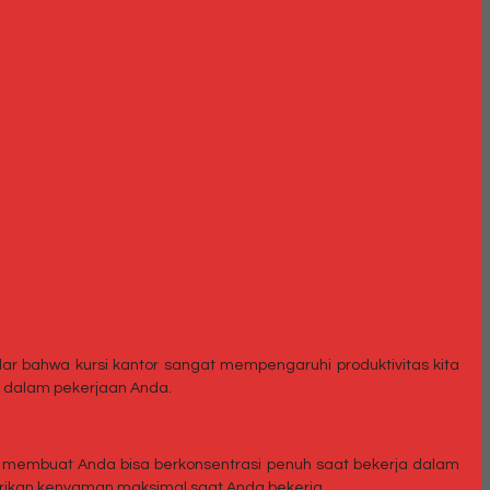
dar bahwa kursi kantor sangat mempengaruhi produktivitas kita
g dalam pekerjaan Anda.
n membuat Anda bisa berkonsentrasi penuh saat bekerja dalam
rikan kenyaman maksimal saat Anda bekerja.