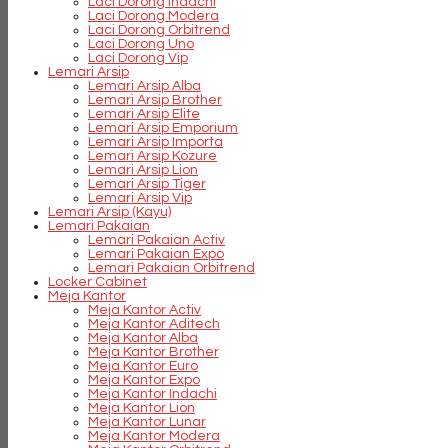
Laci Dorong Indachi
Laci Dorong Modera
Laci Dorong Orbitrend
Laci Dorong Uno
Laci Dorong Vip
Lemari Arsip
Lemari Arsip Alba
Lemari Arsip Brother
Lemari Arsip Elite
Lemari Arsip Emporium
Lemari Arsip Importa
Lemari Arsip Kozure
Lemari Arsip Lion
Lemari Arsip Tiger
Lemari Arsip Vip
Lemari Arsip (Kayu)
Lemari Pakaian
Lemari Pakaian Activ
Lemari Pakaian Expo
Lemari Pakaian Orbitrend
Locker Cabinet
Meja Kantor
Meja Kantor Activ
Meja Kantor Aditech
Meja Kantor Alba
Meja Kantor Brother
Meja Kantor Euro
Meja Kantor Expo
Meja Kantor Indachi
Meja Kantor Lion
Meja Kantor Lunar
Meja Kantor Modera