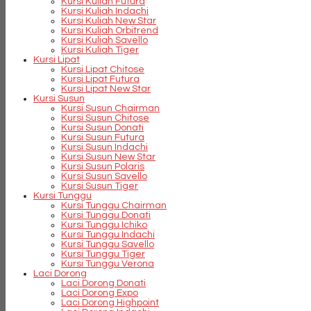
Kursi Kuliah Futura
Kursi Kuliah Indachi
Kursi Kuliah New Star
Kursi Kuliah Orbitrend
Kursi Kuliah Savello
Kursi Kuliah Tiger
Kursi Lipat
Kursi Lipat Chitose
Kursi Lipat Futura
Kursi Lipat New Star
Kursi Susun
Kursi Susun Chairman
Kursi Susun Chitose
Kursi Susun Donati
Kursi Susun Futura
Kursi Susun Indachi
Kursi Susun New Star
Kursi Susun Polaris
Kursi Susun Savello
Kursi Susun Tiger
Kursi Tunggu
Kursi Tunggu Chairman
Kursi Tunggu Donati
Kursi Tunggu Ichiko
Kursi Tunggu Indachi
Kursi Tunggu Savello
Kursi Tunggu Tiger
Kursi Tunggu Verona
Laci Dorong
Laci Dorong Donati
Laci Dorong Expo
Laci Dorong Highpoint