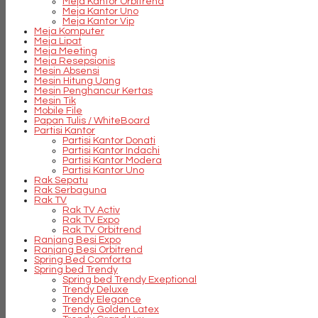
Meja Kantor Orbitrend
Meja Kantor Uno
Meja Kantor Vip
Meja Komputer
Meja Lipat
Meja Meeting
Meja Resepsionis
Mesin Absensi
Mesin Hitung Uang
Mesin Penghancur Kertas
Mesin Tik
Mobile File
Papan Tulis / WhiteBoard
Partisi Kantor
Partisi Kantor Donati
Partisi Kantor Indachi
Partisi Kantor Modera
Partisi Kantor Uno
Rak Sepatu
Rak Serbaguna
Rak TV
Rak TV Activ
Rak TV Expo
Rak TV Orbitrend
Ranjang Besi Expo
Ranjang Besi Orbitrend
Spring Bed Comforta
Spring bed Trendy
Spring bed Trendy Exeptional
Trendy Deluxe
Trendy Elegance
Trendy Golden Latex